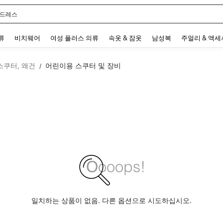
 드레스
 and down arrow keys to navigate search 최근 검색어 and 검색 후 발견. Press Enter 
류
비치웨어
여성 플러스 의류
속옷 & 잠옷
남성복
주얼리 & 액
스쿠터, 왜건
어린이용 스쿠터 및 장비
/
일치하는 상품이 없음. 다른 옵션으로 시도하십시오.