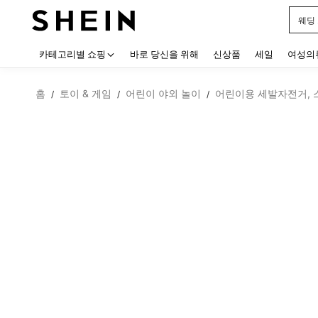
웨딩
Use up
카테고리별 쇼핑
바로 당신을 위해
신상품
세일
여성의
홈
토이 & 게임
어린이 야외 놀이
어린이용 세발자전거, 
/
/
/