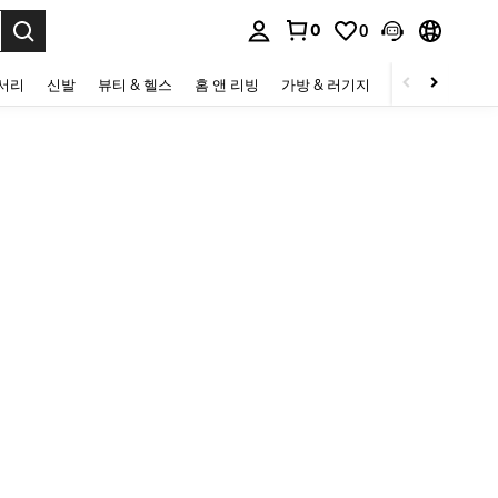
0
0
to select.
세서리
신발
뷰티 & 헬스
홈 앤 리빙
가방 & 러기지
스포츠 & 아웃