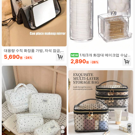
대용량 수직 화장품 가방, 자석 잠금,
휴대용 걸이형 수하물/핸드백, 다중 칸
1개/3개 화장대 메이크업 수납
NEW
5,690
원
-24%
지퍼 디자인, 방수 세면도구 정리함
정리대, 면봉 홀더 욕실 용기, 라운드
2,890
원
-28%
패드/치실 디스펜서, 분류 및 보관용,
휴가 해변, 욕실 컬렉션, 침실 컬렉션,
대용량