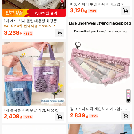
이중 레이어 투명 메쉬 메이크업 가방
4
귀여운 하트 프린트 휴대용 세면도구
3,126
원
-29%
수납 가방 다기능 여행 일상용 정리함
2,022원 절약
1개 레드 격자 퀼팅 대용량 화장품 가
방, 패셔너블한 휴대용 메이크업 가방,
#3 TOP 3위
흰색 여행 스토리지
걸 여행용 메이크업 가방, 다기능 수납
3,268
가방
원
-38%
핑크 스타 니치 개인화 메이크업 가방,
1개 휴대용 메쉬 수납 가방, 다중 칸 디
독특한 모양의 수납 가방, 휴대용 메쉬
자인, 투명 뷰, 화장품 수납에 적합, 가
2,839
2,409
원
-32%
화장품 & 문구 정리함 - 쿨 걸 필수 메
원
-29%
볍고 실용적, 여행 필수품, 학생용, 안
이크업 여행 세면도구 가방, 가방, 메
경, 스킨케어, 피트니스, 수영, 세면도
이크업 가방, 여행, 메이크업 가방, 휴
구 가방 휴대용
가 필수품, 선크림 가방, 비치 가방