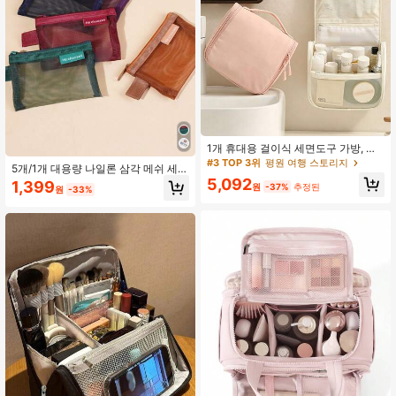
1개 휴대용 걸이식 세면도구 가방, 경
량 여행용 메이크업 정리 파우치 스킨
#3 TOP 3위
평원 여행 스토리지
5개/1개 대용량 나일론 삼각 메쉬 세면
케어 가방, 출장 및 개학 선물로 이상
도구 가방, 휴대용 방수 메이크업 가
5,092
1,399
적
원
-37%
추정된
원
-33%
방, 다기능 메이크업 가방, 문구 가방,
데이터 케이블 보관 가방, 동전 지갑,
레트로 컬러 나일론 사각 메쉬 보관 가
방, 소형 보관 가방