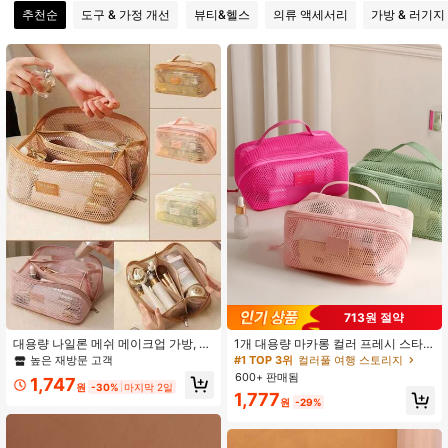
168 팔로워
4.83
추천순
도구 & 가정 개선
뷰티&헬스
의류 액세서리
가방 & 러기지
168 팔로워
4.83
168 팔로워
4.83
#1 TOP 3위
컬러풀 여행 스토리지
713원 절약
높은 재방문 고객
#1 TOP 3위
#1 TOP 3위
컬러풀 여행 스토리지
컬러풀 여행 스토리지
대용량 나일론 메쉬 메이크업 가방, 통
1개 대용량 마카롱 컬러 프레시 스타
기성 있는 다층 화장품 수납 가방, 여
일 고품질 텍스처 다기능 메쉬 화장품
높은 재방문 고객
높은 재방문 고객
높은 재방문 고객
름 여행 화장품 수납 가방, 경량 세면
수납 가방
600+ 판매됨
#1 TOP 3위
컬러풀 여행 스토리지
1,747
도구 가방, 휴대용 여행 메이크업 가
원
-30%
마지막 2일
높은 재방문 고객
1,777
방, 세면도구 및 메이크업 도구 보관에
원
-29%
적합