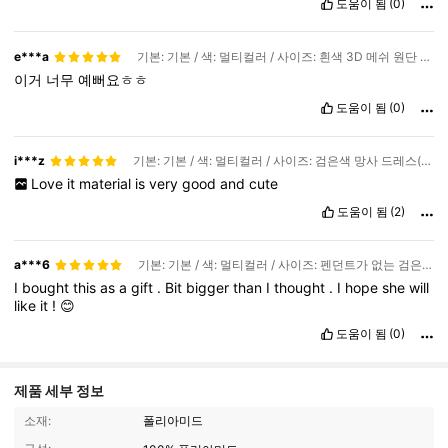
도움이 됨
(0)
e***a
기본: 기본 / 색: 멀티컬러 / 사이즈: 흰색 3D 메쉬 원단 (펜던트 없음)
이거
너무
예뻐요ㅎㅎ
도움이 됨
(0)
i***z
기본: 기본 / 색: 멀티컬러 / 사이즈: 검은색 망사 드레스(펜던트 포함)를 들고 있는 모습
Love
it
material
is
very
good
and
cute
도움이 됨
(2)
a***6
기본: 기본 / 색: 멀티컬러 / 사이즈: 펜던트가 없는 검은색 망사 드레스를 들고 있는 모습
I
bought
this
as
a
gift
.
Bit
bigger
than
I
thought
.
I
hope
she
will
like
it
!
😊
도움이 됨
(0)
제품 세부 정보
소재:
폴리아미드