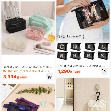
1개 검은색 메쉬 메이크업 가방 꽃 문
통기성 메이크업 가방, 휴가 필수 메이
자 A-Z, 투명 메쉬 비치백, 대용량 여
크업 가방, 대용량 고급 메쉬 디자인,
1,290
#7 TOP 3위
주간 최고 재배자 메이크업 백
원
-28%
행 화장품 가방, 세면도구 가방, 수납
다기능 핸드백 수납칸, 여행 필수품
3,394
가방, 문구 가방, 지퍼 가방, 보석 수납,
원
-40%
심플하고 고급스러운, 숙박, 여행, 비
즈니스, 수영, 가정 수납에 적합, 가족,
친구, 사랑하는 사람 또는 선생님을 위
한 완벽한 선물, 이상적인 생일 선물,
휴일 선물, 파티 선물, 어머니의 날 선
물, 결혼 선물, 개학 선물