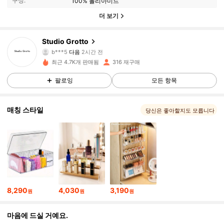
구성:
100% 폴리아미드
더 보기
168 팔로워
4.83
Studio Grotto
b***5
다음
2시간 전
168 팔로워
4.83
최근 4.7K개 판매됨
316 재구매
168 팔로워
4.83
팔로잉
모든 항목
168 팔로워
4.83
매칭 스타일
당신은 좋아할지도 모릅니다
168 팔로워
4.83
168 팔로워
4.83
168 팔로워
4.83
8,290
4,030
3,190
원
원
원
168 팔로워
4.83
마음에 드실 거예요.