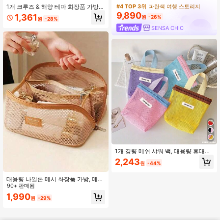
#4 TOP 3위
파란색 여행 스토리지
1개 크루즈 & 해양 테마 화장품 가방,
소녀들을 위한 선물로 적합, 귀여운 조
9,890
1,361
원
-26%
원
-28%
개, 불가사리, 진주, 닻 패턴 인쇄 보관
파우치, 신부 들러리 선물 가방, 크루
SENSA CHIC
즈 패턴 여행용 세면도구 가방, 매니큐
어 보관 파우치, 매니큐어 용품 정리함
1개 경량 메쉬 샤워 백, 대용량 휴대용
세면도구 백, 걸이형 욕실 수납 백, 편
2,243
원
-44%
리한 경량 샤워 토트, 다기능 귀여운
화장품 수납 백
대용량 나일론 메시 화장품 가방, 메시
여행용 세면도구 가방, 다층 메이크업
90+ 판매됨
정리 가방, 경량 세면도구 가방, 여행
1,990
원
-29%
및 가정용 메이크업 가방, 여행 액세서
리, 여행 필수품, 세면도구 및 메이크
업 도구 보관에 적합