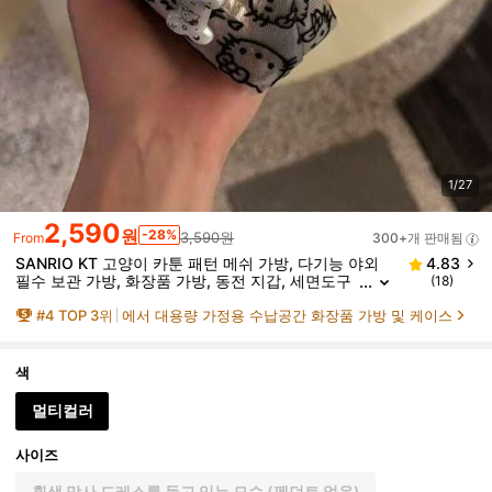
1/27
2,590
원
-28%
3,590원
From
300+개 판매됨
SANRIO KT 고양이 카툰 패턴 메쉬 가방, 다기능 야외
4.83
필수 보관 가방, 화장품 가방, 동전 지갑, 세면도구
(18)
가방, 대용량 보관 가방
#
4
TOP 3위
에서 대용량 가정용 수납공간 화장품 가방 및 케이스
색
멀티컬러
사이즈
흰색 망사 드레스를 들고 있는 모습 (펜던트 없음)