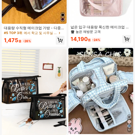
넓은 입구 대용량 푹신한 메이크업 가
대용량 수직형 메이크업 가방 - 다중
방 멀티 포켓 화장품 가방, 대용량 다
높은 재방문 고객
칸막이 여행용 메이크업 정리함, 내구
#5 TOP 3위
에서 학교 및 사무실 보관 가방
기능 휴대용 여행 비즈니스 세면도구
성 있는 원단 및 메쉬 포켓, 휴대용 데
14,190
1,475
가방, 단색 세면도구 보관 가방, 여행
원
-24%
스크탑 스킨케어 및 메이크업 도구 보
원
-26%
친화적인 세면도구 정리함 립스틱, 화
관 가방 (베이지/블랙), 일회용 메이크
장품 및 메이크업 브러쉬 보관, 파우
업 가방/튼튼한 지퍼 잠금 가방, 메이
치, 메이크업 파우치, 여행 필수품
크업 가방, 바닐라, 메이크업 가방, 보
관 가방, 메이크업 가방, 세면도구 가
방, 데스크탑 정리함, 슈신 메이크업
가방, 대형 개구부 수직형 대용량 메이
크업 정리함, 사무실 데스크탑 정리함/
연필 케이스
10