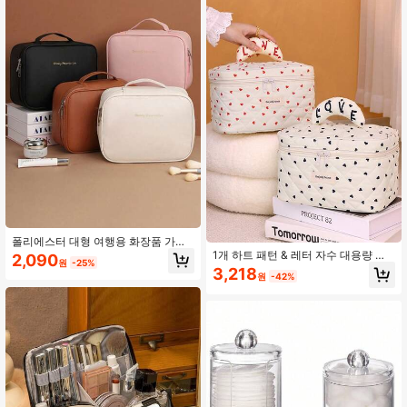
폴리에스터 대형 여행용 화장품 가방
- 화장품, 브러쉬 및 스킨케어를 위한
1개 하트 패턴 & 레터 자수 대용량 메
2,090
원
-25%
다중 칸막이 정리함, 해변, 학교 및 선
이크업 가방, 부드러운 패브릭 핸드백,
3,218
원
-42%
물을 위한 휴대용 세면도구 케이스, 쉬
스킨케어 & 화장품 보관, 여행, 가정,
운 접근을 위한 걸이형 디자인
유니섹스, 학생, 졸업, 생일, 어머니의
날, 발렌타인 데이 선물에 적합