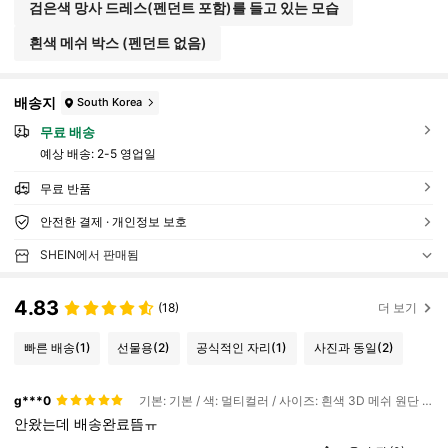
검은색 망사 드레스(펜던트 포함)를 들고 있는 모습
흰색 메쉬 박스 (펜던트 없음)
배송지
South Korea
무료 배송
예상 배송:
2-5 영업일
무료 반품
안전한 결제 · 개인정보 보호
SHEIN에서 판매됨
4.83
(18)
더 보기
빠른 배송
(1)
선물용
(2)
공식적인 자리
(1)
사진과 동일
(2)
g***0
기본: 기본 / 색: 멀티컬러 / 사이즈: 흰색 3D 메쉬 원단 (펜던트 없음)
안왔는데
배송완료뜸ㅠ