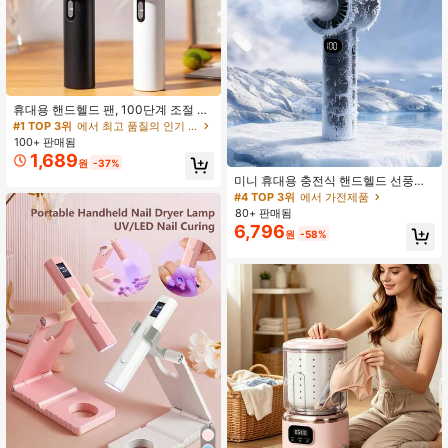
휴대용 핸드헬드 팬, 100단계 조절 가
능한 미니 USB 충전식 팬, 충전식 배
#1 TOP 3위
에서 최고 품질의 인기 상품을 2.3달러 이하로 만나보세요. 난방 및 냉방 용품
터리 장착, 대형 풍량, 방열, 긴 작동 시
100+ 판매됨
간, 여행 및 야외 사용에 적합, 충전식
1,689
원
-37%
휴대용 팬, 완벽한 생일 또는 휴일 선
물, 추수감사절, 할로윈, 크리스마스,
미니 휴대용 충전식 핸드헬드 선풍기,
부활절에 이상적인 선택, 여성을 위한
800mAh 배터리, 해변 및 여행 필수
#4 TOP 3위
에서 가전제품
창의적인 선물, 홈 데코, 스티커, 캠핑
품, 휴가, 직장, 메이크업, 사무실, 야외
80+ 판매됨
필수품, 휴일 필수품, 휴일 용품, 생일
활동을 위한 작은 냉각 손 선풍기, 여
6,796
원
-58%
선물
름 필수품