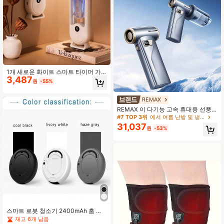
1개 새로운 화이트 스마트 타이머 가
3,487
습기, 룸 데코 아로마 디퓨저, USB 충
원
-55%
전식 에센셜 오일 디퓨저, 초음파 미스
트, 무선, 컬러 무드 라이트 포함, 5가
REMAX
지 조절 가능한 작동 모드, 공기 청정
기, 조용한 미스트 출력, 침실, 거실, 사
REMAX 이 다기능 고속 휴대용 선풍
무실, 서재, 욕실, 기숙사에 적합, 여성
기는 송풍과 진공 청소 기능을 결합하
#7 TOP 3위
에서 여름 난방 및 냉방 용품
생일/결혼 선물로 사용 가능
여 100단계 무단계 풍량 조절과 디지
31,037
원
-53%
털 디스플레이를 제공합니다. 강력한
풍량을 제공하며, 휴대가 간편하고 차
량용으로도 손색없는 컴팩트한 사이
즈에 강력한 진공 청소 기능까지 갖춘
완벽한 올인원 제품입니다.
스마트 로봇 청소기 2400mAh 홈 청
소기 진공 흡입 물걸레 올인원
재고 6개 남음