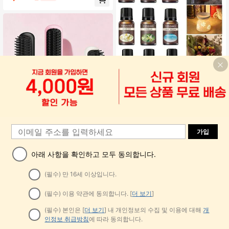
습기, 전기 공기청정기, 2-in-1 아로마
테라피 가습기, 충전식, 7색 LED 야간
조명 포함, 블루벨 시리즈 에센셜 오
일, 8가지 향 선택 가능, 가정, 침실, 거
실, 사무실, 욕실, 애완동물실, 호텔, 자
동차 등 넓은 공간에 적합
9개 향신 오일, 8/6/4/2/1개 향신 오일,
2,990
10ml 오일 용해성 향신 오일, 오일 기
원
-51%
반 향수 펜 리필, 향 초, 향 돌, 향 밤, 향
주머니, 향 타블렛에 적합
가입
아래 사항을 확인하고 모두 동의합니다.
새로운 USB 충전식 헤어 스트레이트
10,290
너 브러시, 무선 휴대용 음이온 헤어
(필수) 만 16세 이상입니다.
원
-50%
스트레이트너, 2-합-1 스트레이트닝
& 컬링 스타일링, 1800mAh 배터리 용
(필수) 이용 약관에 동의합니다. [
더 보기
]
량, 가정용 및 명절 선물에 적합
(필수) 본인은 [
더 보기
] 내 개인정보의 수집 및 이용에 대해
개
인정보 취급방침
에 따라 동의합니다.