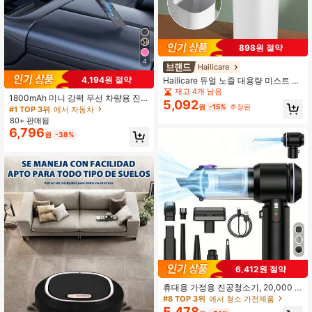
898원 절약
4
Hailicare
4,194원 절약
Hailicare 듀얼 노즐 대용량 미스트 가
습기 | 600ml 용량 탱크 | 6시간 자동
재고 4개 남음
1800mAh 미니 강력 무선 차량용 진
꺼짐 기능 | USB 저소음 2단계 조절 |
5,092
공 청소기, 가정용 청소 로봇, 송풍 및
원
-15%
추정된
#1 TOP 3위
에서 자동차
나노 미세 미스트 + 컬러풀 나이트 라
흡입 진공 청소기, 가정, 키보드, 소파
이트 | 책상 & 차량용 | 분리형 탱크로
80+ 판매됨
및 건식 및 습식 사용에 적합
간편 리필 | 에센셜 오일 호환
6,796
원
-38%
6,412원 절약
휴대용 가정용 진공청소기, 20,000 P
a 강력한 흡입력, 휴대용 차량용 진공
#8 TOP 3위
에서 청소 가전제품
청소기, 무선 핸드헬드 진공청소기; 브
5,478