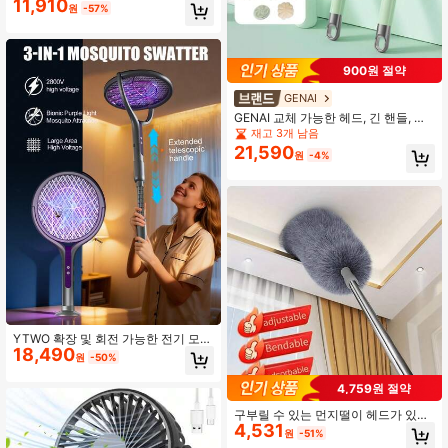
11,910
량용 선풍기, 차량 뒷좌석용 선풍기, 3
원
-57%
단 강풍 차량용 냉각 선풍기, 360도 회
전, 승용차 SUV RV용
900원 절약
GENAI
GENAI 교체 가능한 헤드, 긴 핸들, 강
력한 모터 및 부드러운 털로 이루어진
재고 3개 남음
전기 바디 스크러버, 모든 피부 타입을
21,590
원
-4%
위한 깊은 클렌징 및 각질 제거 브러시
YTWO 확장 및 회전 가능한 전기 모기
18,490
채, 리튬 배터리 벽걸이 충전식 모기
원
-50%
살충기, 넓은 범위 커버를 위한 길어진
손잡이/회전 가능한 망, 자동 모기 유
4,759원 절약
인, 빠른 모기 제거, 이음새 없는 벽걸
이 망, 접이식 모기채 헤드, 1200mAh
구부릴 수 있는 먼지떨이 헤드가 있는
배터리
4,531
다목적 확장형 먼지떨이 - 재사용 및
원
-51%
세척 가능, 높은 천장, 가구 및 자동차