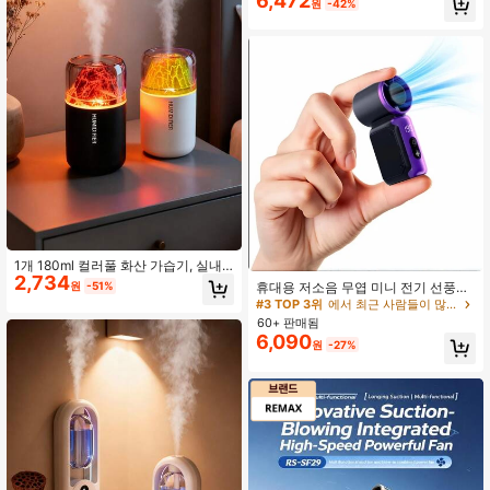
6,472
원
-42%
가정, 사무실, 반려동물 청소용 멀티
노즐 포함, 1800mAh, 차량 액세서리
1개 180ml 컬러풀 화산 가습기, 실내
2,734
아로마테라피 가습기, USB 전원, 2가
휴대용 저소음 무엽 미니 전기 선풍기,
원
-51%
지 작동 모드, 7색 LED 조명, 원통형
야외, 여행, 사무실 사용에 적합, 여행
#3 TOP 3위
에서 최근 사람들이 많이 구매하는 새로운 홈 제품 난방 및 냉방 용품
미니멀리스트 디자인, 블랙 및 화이트
액세서리, 배터리 용량: 500mAh, 필
60+ 판매됨
선택 가능, 조용한 안개, 가정용 전기
수품
6,090
방향제, 화산 효과 향 램프 및 아로마
원
-27%
테라피 에센셜 오일 디퓨저, 룸 데코,
사무실, 거실, 책상, 차량용에 완벽, 여
성 선물. 이 USB 전원 방향제(플러그
인 작동 필요)는 공기 가습 및 보습을
제공하여 당신을 위한 편안한 환경을
조성합니다