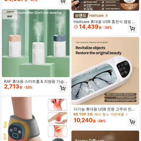
실, 애완동물 털 등을 위한 진공 청소
및 걸레질
Hailicare
Hailicare 휴대용 USB 충전식 캠핑 팬
14,439
조명 포함, 저소음, 삼각대 포함, 풍속
원
-39%
및 밝기 조절 가능, 야외 텐트, 침실, 기
숙사 및 여행용으로 적합, 분리형 날개
RAF 휴대용 스마트홈 & 차량용 가습
2,713
기, USB 신선한 아로마 디퓨저, 조용
원
-32%
한 증발식 가습기, 260ml 미니 USB
초음파 아로마테라피 에센셜 오일 디
퓨저, 로맨틱한 안개 제조기 공기 청정
기 가정 & 차량용
다기능 휴대용 USB 전원 고주파 진동
클리너 - 가정용 보석, 안경, 시계 등에
#5 TOP 3위
에서 청소 가전제품
적합
10,240
원
-58%