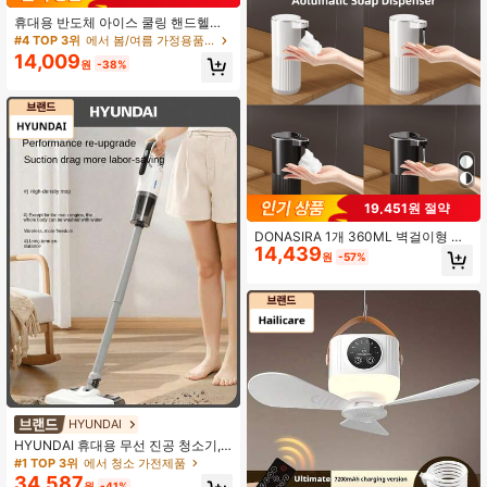
내부의 담배 연기와 음식 냄새를 효과
휴대용 반도체 아이스 쿨링 핸드헬드
적으로 중화하고, 안정적이고 세련된
팬, 야외 고출력 핸드헬드 미니 팬, 52
#4 TOP 3위
에서 봄/여름 가정용품 신상품 난방 및 냉방 용품
남성적인 향기를 남깁니다. 5가지 색
00mAh 장시간 지속 배터리 탑재, 야
상으로 제공됩니다. 이 세트에는 에센
14,009
원
-38%
외, 캠핑, 여행, 해변, 스포츠, 사무실,
셜 오일, 나무 향기 칩과 드롭퍼가 포
학교, 풀 파티에 적합, 여름 필수품, 꼭
함되어 있습니다. 남자친구, 남편 및
가져야 할 제품
자동차 애호가를 위한 이상적인 실용
적인 선물입니다.
19,451원 절약
DONASIRA 1개 360ML 벽걸이형 터
14,439
치리스 자동 비누 디스펜서, USB 충전
원
-57%
식 스마트 손세척 및 식기세척기, IPX5
방수 및 방습 바디, 4단계 배터리 표시
기, 오래 지속되는 배터리 수명, ABS
소재, 폼 및 액체 비누 옵션, 주방, 욕
실, 호텔, 학교, 가정 및 휴일 선물에 적
합, 하이테크 제품
HYUNDAI
HYUNDAI 휴대용 무선 진공 청소기,
강력한 흡입력으로 가벼움, 건식 및 습
#1 TOP 3위
에서 청소 가전제품
식 2-in-1, 가정, 자동차, 기숙사, 사무
34,587
원
-41%