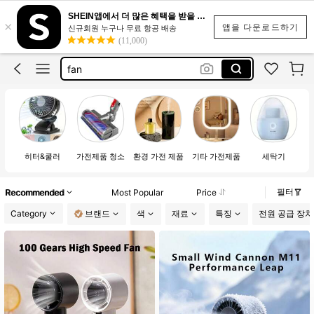
home appliances
SHEIN앱에서 더 많은 혜택을 받을 수 있어요.
×
加湿器
앱을 다운로드하기
신규회원 누구나 무료 항공 배송
(11,000)
blanket
fan
kipas penghangat
home appliances
히터&쿨러
가전제품 청소
환경 가전 제품
기타 가전제품
세탁기
필터
Recommended
Most Popular
Price
Category
브랜드
색
재료
특징
전원 공급 장치