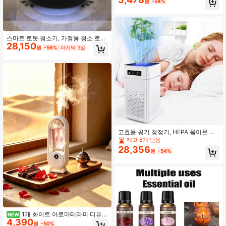
원
-54%
러시리스 모터 장착; 차량, 가정, 사무
실, 캠핑 등에 적합
스마트 로봇 청소기, 가정용 청소 로봇
28,150
진공 걸레 콤보, 올인원 쓸기, 걸레질,
원
-59%
마지막 3일
진공 청소, USB 충전식 지능형 로봇
청소기, 가정용 청소 로봇
고효율 공기 청정기, HEPA 음이온 기
술, 포름알데히드, 애완 동물 털, 먼지
재고 8개 남음
및 연무 제거, 대형 룸 탈취제 공기 청
28,356
원
-54%
정기, 먼지 제거 공기 청정기
1개 화이트 아로마테라피 디퓨
NEW
4,390
저, USB 가정용 자동 아로마테라피 가
원
-50%