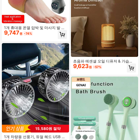
1개 휴대용 온열 압박 및 마사지 발 패
9,747
드, 발목 관절 보호 가열 패드, 휴대용
원
-74%
마사지 도구, 가정용에 적합한 개인 발
관리 도구
초음파 에센셜 오일 디퓨저 & 가습기,
9,623
홀로우 아웃 7색 조명, 조용함, 자동 차
원
-57%
단, 가정, 침실, 거실, 사무실에 적합
15,580원 절약
1개 차량용 선풍기, 듀얼 헤드 USB 차