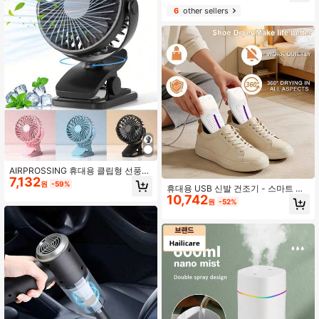
청소에 적합
6
other sellers
AIRPROSSING 휴대용 클립형 선풍
7,132
기, 충전식, 720° 조절 가능, LED 조명
원
-59%
휴대용 USB 신발 건조기 - 스마트 정
포함, 컴팩트 데스크 선풍기, 강력하지
10,742
온 제어, 빠른 건조 및 탈취, 운동화, 부
만 조용함, 3단계 속도 설정, USB 충
원
-52%
츠 및 가죽 신발에 적합, 가정 및 여행
전 미니 개인용 냉각 선풍기 (책상, 홈
용 컴팩트 USB 퀵 드라이 신발 히터,
오피스, 유모차, 캠핑용), 여성 선물
배터리 불필요