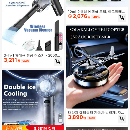
10ml 수용성 에센셜 오일, 아로마테라
2,676
피 디퓨저에 적합, 아로마테라피 스톤,
원
-49%
아로마테라피 버너, 아로마테라피 디
퓨저, 천연 향기 디퓨저, 아로마테라피
스톤 가습기 차량용 아로마테라피 에
센셜 오일 리필에 적합, 자스민, 장미,
샌달우드 향 에센셜 오일, 발렌타인데
이 선물
6
3-In-1 휴대용 진공 청소기 - 2000m
3,211
Ah, 고속 충전, 강력한 습식 및 건식 흡
원
-33%
입, 자동차, 가정 및 애완 동물 청소에
적합, USB-C 충전, 빨 수 있는 필터,
저소음 공기 청정기, 다중 노즐 액세서
리 포함, 자동차 디테일링, 키보드 청
소, 데스크탑 정리, 실내 트림 관리 및
가정 청소 애호가에게 필수적입니다.
태양광 헬리콥터 자동차 방향제, 자동
3,890
차 장식과 향기 확산 기능을 결합한 2-
원
-49%
in-1 필수 자동차 액세서리. 충전 없이
태양광으로 자동 회전, 블레이드가 일
8,581원 절약
정한 속도로 향기를 분산시켜 자동차