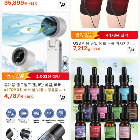
35,899
원
-53%
4,178원 절약
USB 전원 듀얼 헤드 무릎 마사지기,
7,212
배터리 필요 없음 - 3단 기어 가열 다
원
-37%
리 및 무릎 마사지기, 부모님과 친구들
에게 줄 부활절, 크리스마스, 아버지의
날, 어머니의 날에 적합한 편안하고 따
뜻한 휴일 선물 크리스마스 선물, 손난
로, 남성용 선물, 스타킹 스터퍼, 충전
식 손난로, 봄 여름 추천, 신부 들러리
2,003원 절약
선물, 방, 침실 장식, 해변, 여행, 남성
용, 여성용, 휴가, 귀여운 물건, 어머니
휴대용 핸드헬드 팬, 5단 바람, 배터리
의 날 선물, 침실 장식, 정원, 주방 장
작동, 3 합 1 …야외 활동, 여행, 해변을
#1 TOP 3위
에서 봄/여름 가정용품 신상품 난방 및 냉방 용품
식, 여름, 해변, 여행 필수품, 방 장식,
위한 에어 터보 팬이 있는 핸드 팬
4,787
스퀴시, 졸업, 발렌타인 데이, 브라질
원
-29%
발렌타인 데이, 브라질 발렌타인 데이,
6월 12일 발렌타인 데이, 성 요한의 날,
6월 축제, 사랑 선물, 커플 선물, 로맨
틱 선물, 기념일 선물, 남자친구 선물,
여자친구, 선물, 보석, 브라질 6월 축
제, 6월 축하 행사, 성 요한 축제, 성 베
드로 축제, 성 안토니오의 날, 브라질 6
월 축하 행사