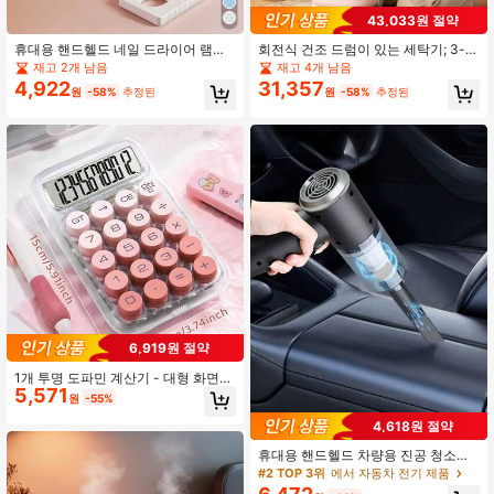
43,033원 절약
휴대용 핸드헬드 네일 드라이어 램프,
회전식 건조 드럼이 있는 세탁기; 3-in
UV/LED 네일 젤 경화 라이트, 모든 젤
-1 세척, 헹굼 및 탈수; 무선 미니 세탁
재고 2개 남음
재고 4개 남음
폴리쉬에 적합, 충전식 퀵 드라이 네일
기; 속옷, 양말, 아기 옷, 여행, 아파트
4,922
31,357
원
-58%
추정된
원
-58%
추정된
램프, 3-in-1 세트 (스탠드, 네일 램프
및 기숙사 세탁에 이상적
및 케이블 포함), 컴팩트 & 우아함, 훌
륭한 선물, 저렴하고 가성비 좋음
6,919원 절약
1개 투명 도파민 계산기 - 대형 화면
5,571
디스플레이, 12자리 투명 입력 및 전
원
-55%
원/CE 키, 미니멀리스트 디자인, 배터
리 미포함 (AAA 배터리 필요), 가정용
4,618원 절약
및 개학 시즌 필수품, 태양광 배터리
이중 전원, 아버지의 날 선물, (스타일
휴대용 핸드헬드 차량용 진공 청소기,
에 따라 선물 포장 제공)
강력한 흡입력, 무선 진공 청소기, 고
#2 TOP 3위
에서 자동차 전기 제품
출력 습식 및 건식 진공 청소기, 차량,