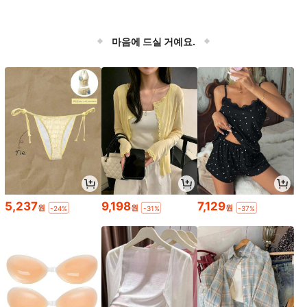
마음에 드실 거예요.
5,237
9,198
7,129
원
원
원
-24%
-31%
-37%