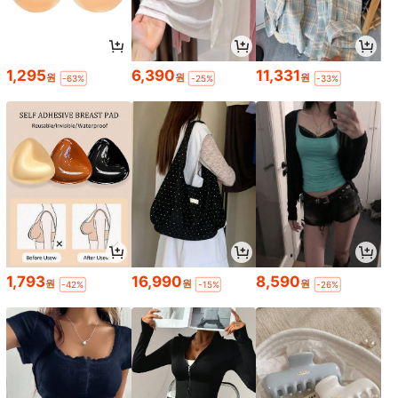
1,295
6,390
11,331
원
원
원
-63%
-25%
-33%
1,793
16,990
8,590
원
원
원
-42%
-15%
-26%