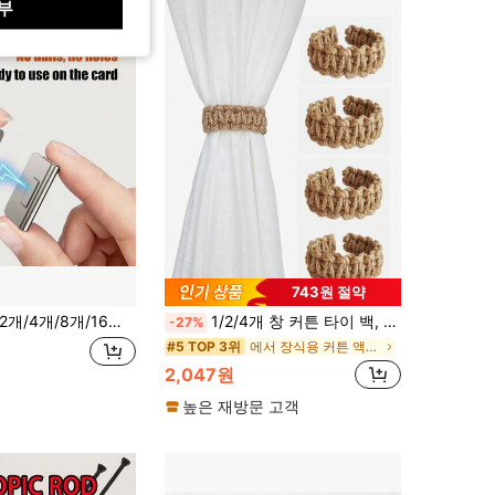
부
743원 절약
2개/4개/8개/16개 자석 커튼 클립 드릴링 없음 바느질 없음 암막 커튼 자석 액세서리 가정 및 기숙사용
1/2/4개 창 커튼 타이 백, 우븐 커튼 타이백 커튼 클립 커튼 홀더, 침실 거실 가정 장식에 적합
-27%
에서 장식용 커튼 액세서리
#5 TOP 3위
2,047원
높은 재방문 고객