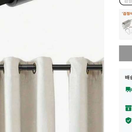
검정
'
검정색
죄송합니
배