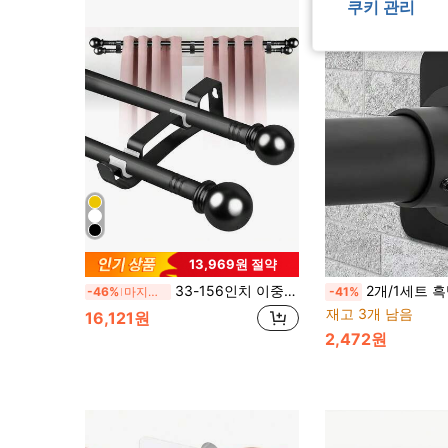
쿠키 관리
13,969원 절약
33-156인치 이중 막대 커튼 세트, 브래킷이 있는 이중 레이어 커튼 막대, 5/8인치 직경 블랙 소형 암막 이중 레이어 커튼 막대, 침실, 거실에 적합
2개/1세트 흑백 커튼봉 브래킷 사이즈 8.5cm/3.34in * 6cm/2.3
-46%
마지막 3일
-41%
재고 3개 남음
16,121원
2,472원