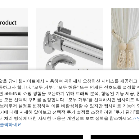
술을 당사 웹사이트에서 사용하여 귀하께서 요청하신 서비스를 제공하고 
하고자 합니다. "모두 거부", "모두 허용" 또는 언제든 선호도를 설정할 
,158원 절약
 SHEIN의 쇼핑 경험을 보완하기 위해 트래픽 분석, 향상된 기능 제공, 
는 모든 선택적 쿠키를 설정합니다. "모두 거부"를 선택하시면 웹사이트 
치에서 147인치까지 확장되며, 벽걸이형으로 튼튼하고 내구성이 좋습니다. 랜턴 장식 커튼봉 브래킷 세트, 화이트, 블랙, 골드, 실버 색상으로 제공됩니다. 모던 클래식 스타일
1/2/4개 스테인리스 스틸 옷장 봉 브래킷, 중량 물품 옷장 봉 지지 브래킷, U자형 플랜지 봉 브래킷, 파이프, 옷장, 커튼 봉에 적합
2개 마그네틱 커튼 타이백, 나무 
-30%
마지막 3일
-25%
 브라우저 설정을 변경하여 이를 비활성화할 수 있지만 웹사이트 기능에 
2,176원
2,690원
쿠키에 대해 자세히 알아보고 선택적 쿠키 설정을 조정하려면 "쿠키 관리"를
터 처리 방식에 대한 자세한 내용은 개인정보 보호 정책을 참조하세요.
개
 클릭하세요.