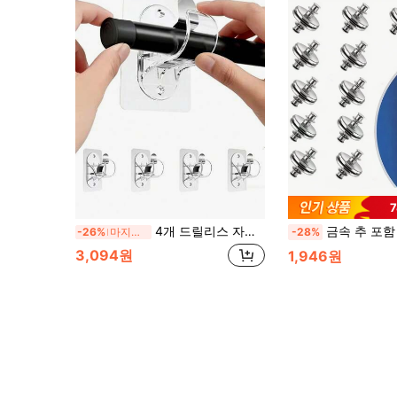
4개 드릴리스 자가접착식 커튼로드 브래킷, 조절 가능한 커튼로드 후크 못 필요 없음, 욕실, 주방, 호텔 등에 적합
금속 추 포함 양면 커튼 타이백, 빛샘 방지
-26%
마지막 3일
-28%
3,094원
1,946원