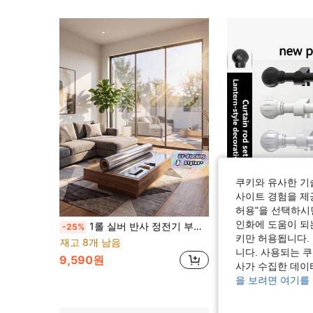
쿠키와 유사한 기
사이트 경험을 제공
4
허용"을 선택하시면
인화에 도움이 되
1롤 실버 반사 정전기 부착식 단방향 프라이버시 윈도우 필름, 열 차단 & 자외선 차단 슬라이딩 도어용, 홈 & 홀리데이 장식, 생일/졸업 선물
1개, 5/8인치 금속 커튼봉/로마봉/샤워 커튼봉. 나선형 커넥터는 45인
-25%
-37%
마지막 3일
키만 허용됩니다.
재고 8개 남음
7,132원
니다. 사용되는 
9,590원
사가 수집한 데이
을 보려면 여기를