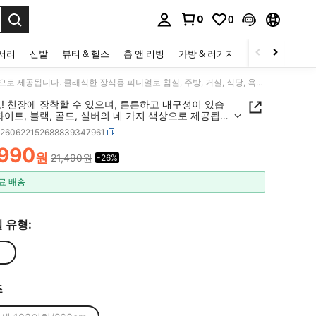
0
0
to select.
세서리
신발
뷰티 & 헬스
홈 앤 리빙
가방 & 러기지
스포츠 & 아웃
홈 데코! 천장에 장착할 수 있으며, 튼튼하고 내구성이 있습니다. 화이트, 블랙, 골드, 실버의 네 가지 색상으로 제공됩니다. 클래식한 장식용 피니얼로 침실, 주방, 거실, 식당, 욕실과 같은 공간에 완벽하게 어울립니다.
! 천장에 장착할 수 있으며, 튼튼하고 내구성이 있습
화이트, 블랙, 골드, 실버의 네 가지 색상으로 제공됩니
래식한 장식용 피니얼로 침실, 주방, 거실, 식당, 욕실
h260622152688839347961
은 공간에 완벽하게 어울립니다.
,990
원
21,490원
-26%
ICE AND AVAILABILITY
료 배송
 유형:
즈