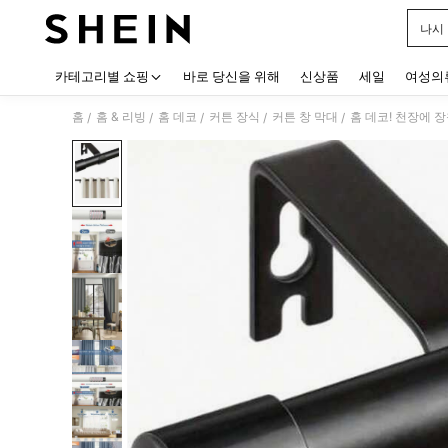
나시
Use up
카테고리별 쇼핑
바로 당신을 위해
신상품
세일
여성의
홈
홈 & 리빙
홈 데코
커튼 장식
커튼 창 막대
/
/
/
/
/