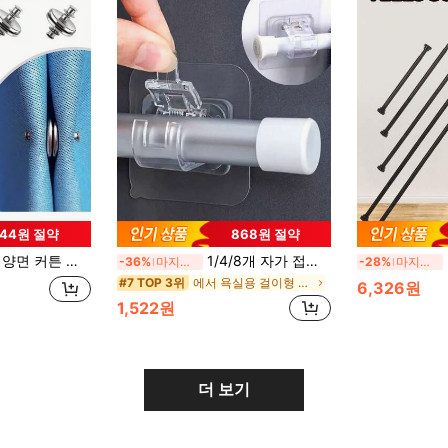
744원 절약
868원 절약
, 가정 침실 및 사무실 커튼에 적합
1/4/8개 자가 접착식 조절 가능한 커튼 로드 후크 및 브래킷, 드릴 없이 벽에 장착하는 로드 홀더, 욕실, 주방 및 호텔용 다용도, 1-2cm 직경 커튼 로드에 적합, 욕실 사용에 적합
확
-36%
마지막 3일
-28%
마지막 3일
에서 욕실용 걸이형 수납함 보관 홀더 및 랙
#7 TOP 3위
6,326원
1,522원
더 보기