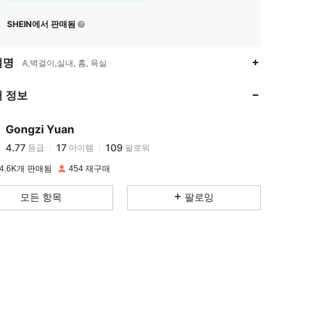
SHEIN에서 판매됨
설명
A,벽걸이,실내, 홈, 욕실
4.77
17
109
4.77
17
109
 정보
4.77
17
109
4.77
17
109
Gongzi Yuan
4.77
17
109
등급
아이템
팔로워
l***o
다음
하루 전에
4.77
17
109
4.6K개 판매됨
454 재구매
4.77
17
109
모든 항목
팔로잉
4.77
17
109
4.77
17
109
4.77
17
109