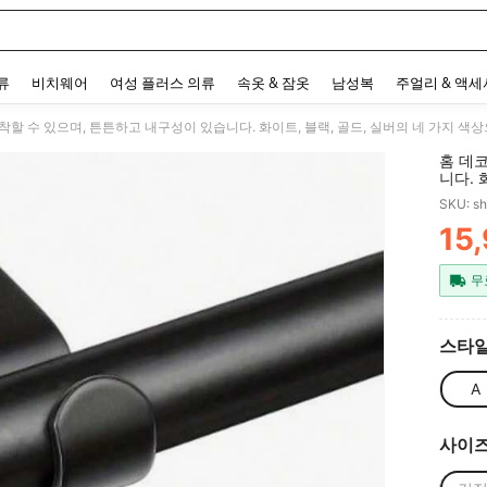
 and down arrow keys to navigate search 최근 검색어 and 검색 후 발견. Press Enter 
류
비치웨어
여성 플러스 의류
속옷 & 잠옷
남성복
주얼리 & 액
홈 데코
니다. 
다. 클
SKU: s
과 같
15
PR
무
스타일
A
사이