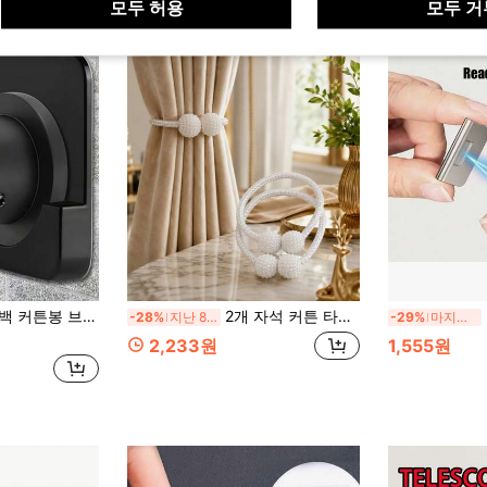
모두 허용
모두 거
6in 최대 5cm/1.97in 직경의 다양한 커튼봉에 적합 드릴링 불필요
2개 자석 커튼 타이백, 폴리에스터 로프 소재, 모던 스타일, 가정 및 사무실 장식에 적합, 생일 및 졸업 선물 선택. (스타일 및 색상 랜덤)
-28%
지난 8 시간
-29%
마지막 3일
2,233원
1,555원