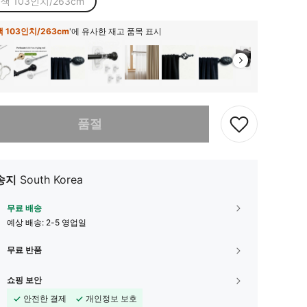
색 103인치/263cm
 103인치/263cm
'에 유사한 재고 품목 표시
다. 이 상품은 품절되었습니다.
품절
송지
South Korea
무료 배송
예상 배송:
2-5 영업일
무료 반품
쇼핑 보안
안전한 결제
개인정보 보호