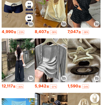
4,990
8,407
7,047
원
원
원
-23%
-38%
-38%
12,117
5,942
1,590
원
원
원
-30%
-37%
-24%