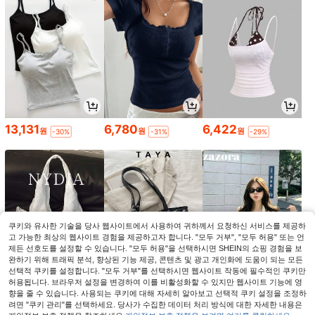
13,131
6,780
6,422
원
원
원
-30%
-31%
-29%
쿠키와 유사한 기술을 당사 웹사이트에서 사용하여 귀하께서 요청하신 서비스를 제공하
고 가능한 최상의 웹사이트 경험을 제공하고자 합니다. "모두 거부", "모두 허용" 또는 언
제든 선호도를 설정할 수 있습니다. "모두 허용"을 선택하시면 SHEIN의 쇼핑 경험을 보
완하기 위해 트래픽 분석, 향상된 기능 제공, 콘텐츠 및 광고 개인화에 도움이 되는 모든
선택적 쿠키를 설정합니다. "모두 거부"를 선택하시면 웹사이트 작동에 필수적인 쿠키만
허용됩니다. 브라우저 설정을 변경하여 이를 비활성화할 수 있지만 웹사이트 기능에 영
5,942
6,880
9,756
향을 줄 수 있습니다. 사용되는 쿠키에 대해 자세히 알아보고 선택적 쿠키 설정을 조정하
원
원
원
-38%
-40%
-31%
려면 "쿠키 관리"를 선택하세요. 당사가 수집한 데이터 처리 방식에 대한 자세한 내용은