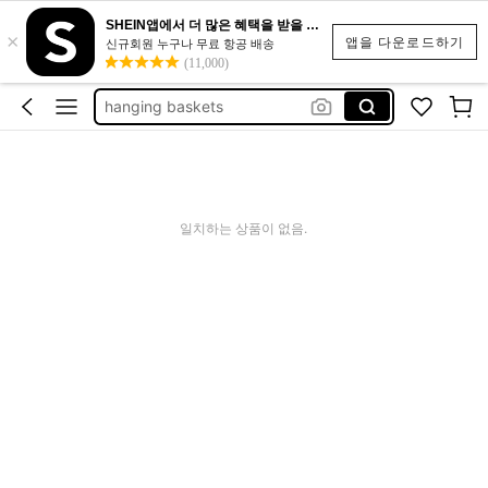
فيونكه طاوله
SHEIN앱에서 더 많은 혜택을 받을 수 있어요.
×
hanging basket
앱을 다운로드하기
신규회원 누구나 무료 항공 배송
(11,000)
فيونكة ديكور
hanging baskets
فيونكه استقبال
فيونكه طاوله
hanging basket
일치하는 상품이 없음.