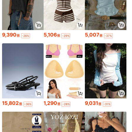
9,390
5,106
5,007
원
원
원
-26%
-29%
-37%
15,802
1,290
9,031
원
원
원
-36%
-28%
-31%