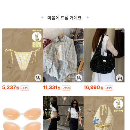
마음에 드실 거예요.
5,237
11,331
16,990
원
원
원
-24%
-33%
-15%