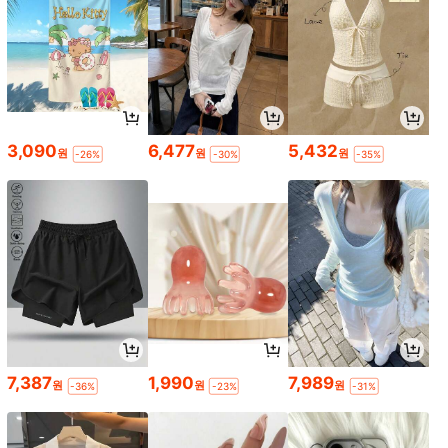
3,090
6,477
5,432
원
원
원
-26%
-30%
-35%
7,387
1,990
7,989
원
원
원
-36%
-23%
-31%