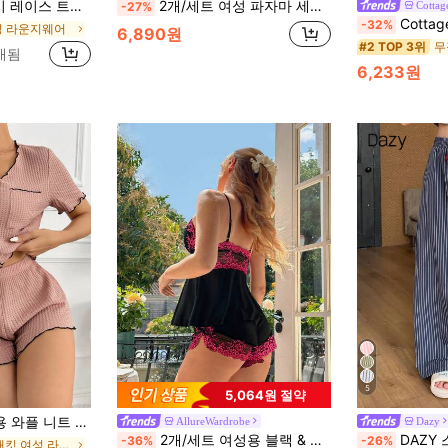
레이스 패널 팬티 편안한 잠옷 란제리 세트
2개/세트 여성 파자마 세트, 레이스 브이넥 홀터 탑과 레이스 패치워크 반바지, 허리 리본 장식, 편안하고 부드러운 귀여운 여성 라운지웨어
Cottag
-27%
CottageSlumber
-32%
성 라운지웨어
6,890원
#2 TOP 3위
판매됨
6,233원
5
5,064원 절약
트 대비 트림 홈웨어 세트
AllureWardrobe
Dazy
2개/세트 여성용 블랙 & 퍼플 딥 V넥 레이스 패치워크 크롭 탑 & 반바지 여름 봄 캐주얼 파자마 슬립웨어 라운지웨어 세트
DAZY 스트라이프 루즈
-36%
-26%
하프 플래킷 여성 라운지웨어