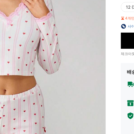
12 (
4개
사이
체크아웃
배