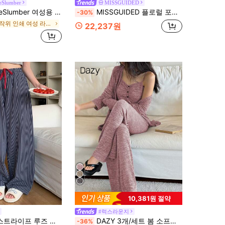
eSlumber
MISSGUIDED
 여성용 캐주얼 니트 폴카 도트 프린트 프릴 트림 파자마 세트
MISSGUIDED 플로럴 포인트텔 헨리 크롭 탑과 미니 쇼츠 라운지 세트 긴팔 소프트 니트 코디 잠옷
-30%
무작위 인쇄 여성 라운지웨어
22,237원
10,381원 절약
#럭스라운지
 드로스트링 허리 홈 팬츠 하의, 가을 파자마, 겨울
DAZY 3개/세트 봄 소프트 니트 로브, 캐미솔 탑, 롱 팬츠 홈웨어 라운지 세트, 가을 겨울 의류, 아늑한 복장
-36%