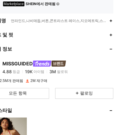
SHEIN에서 판매됨
Marketplace
설명
언라인드,나비매듭,버튼,콘트라스트 레이스,지오메트릭,스트라이프
 및 핏
4.88
19K
3M
 정보
4.88
19K
3M
MISSGUIDED
4.88
19K
3M
등급
아이템
팔로워
2.5M개 판매됨
2M 재구매
4.88
19K
3M
모든 항목
팔로잉
4.88
19K
3M
스타일
4.88
19K
3M