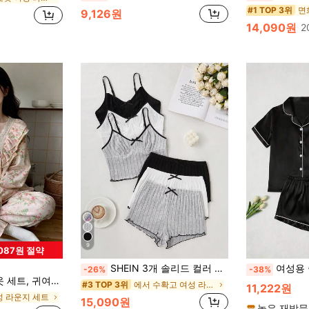
면
#1 TOP 3위
9,126원
14,090원
2
9
,087원 절약
SHEIN 3개 솔리드 컬러 캐주얼 파자마 세트, 여름 휴가철 패션 아웃핏
여성용 솔리드 컬러 3피스 파자마 세트, 반팔 버튼 칼라 탑 + 반바지 + 긴바지, 
-26%
-38%
안한 3/4 바지, 라운지웨어 또는 겉옷으로 적합, 사계절
에서 수확고 여성 라운지 세트
#3 TOP 3위
11,222원
성 라운지 세트
15,090원
높은 재방문