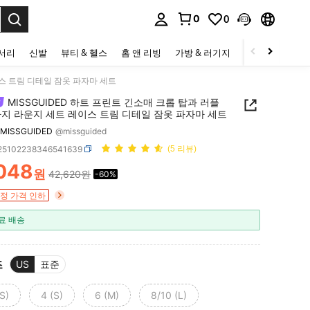
0
0
to select.
세서리
신발
뷰티 & 헬스
홈 앤 리빙
가방 & 러기지
스포츠 & 아웃
이스 트림 디테일 잠옷 파자마 세트
MISSGUIDED 하트 프린트 긴소매 크롭 탑과 러플
바지 라운지 세트 레이스 트림 디테일 잠옷 파자마 세트
MISSGUIDED
@missguided
i25102238346541639
(5 리뷰)
,048
원
42,620원
-60%
ICE AND AVAILABILITY
정 가격 인하
료 배송
즈
US
표준
S)
4 (S)
6 (M)
8/10 (L)