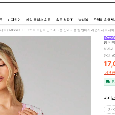
 and down arrow keys to navigate search 최근 검색어 and 검색 후 발견. Press Enter 
류
비치웨어
여성 플러스 의류
속옷 & 잠옷
남성복
주얼리 & 액
 세트
MISSGUIDED 하트 프린트 긴소매 크롭 탑과 러플 헴 반바지 라운지 세트 레
/
헴 반
설계자
SKU: s
17
PR
기간 한
무
사이
2 (X