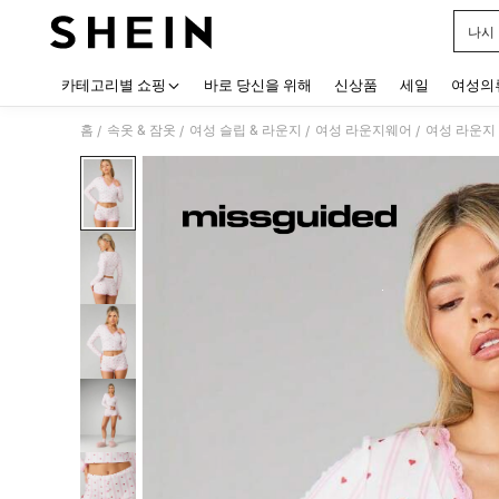
나시
Use up
카테고리별 쇼핑
바로 당신을 위해
신상품
세일
여성의
홈
속옷 & 잠옷
여성 슬립 & 라운지
여성 라운지웨어
여성 라운지
/
/
/
/