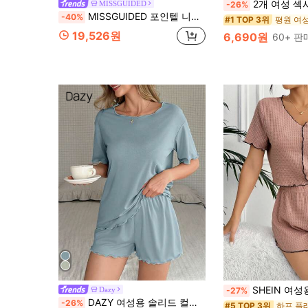
2개 여성 섹시 레이스 트림 러플 블라우스 및 
MISSGUIDED
-26%
MISSGUIDED 포인텔 니트 긴팔 크롭 탑 및 레이스 트림 디테일 드로스트링 미니 쇼츠 라운지 세트
-40%
평원 여
#1 TOP 3위
19,526원
6,690원
60+ 
SHEIN 여성용 와플 니
Dazy
-27%
DAZY 여성용 솔리드 컬러 프릴 트림 반팔 탑과 캐주얼 반바지 라운지웨어 세트 여름 파자마
-26%
#5 TOP 3위