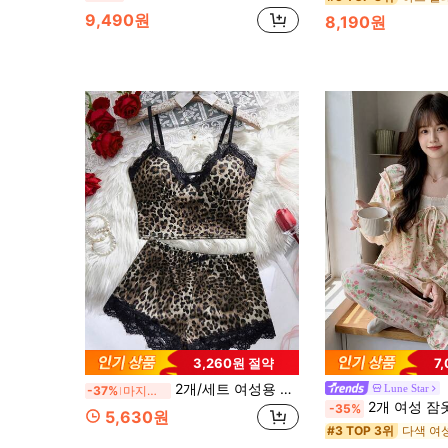
9,490원
8,190원
3,260원 절약
7
2개/세트 여성용 표범 무늬 파자마 세트, 레이스 V넥 홀터 탑과 레이스 패치워크 허리 리본 반바지, 섹시하고 편안한 라운지웨어
Lune Star
-37%
마지막 2일
2개 여성 잠옷 세트, 귀여운 공주 스타일의 꽃무늬 상의, 편
-35%
5,630원
다색 여
#3 TOP 3위