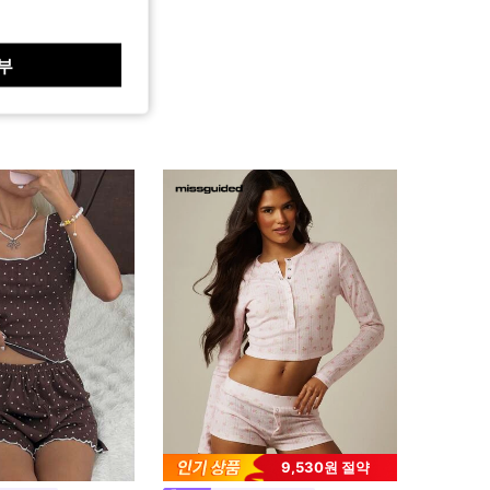
부
9,530원 절약