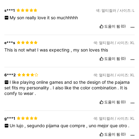
s***1
색: 멀티컬러 / 사이즈: L
My
son
really
love
it
so
muchhhhh
도움이 됨
(0)
e***s
색: 멀티컬러 / 사이즈: XL
This
is
not
what
I
was
expecting
,
my
son
loves
this
도움이 됨
(0)
6***2
색: 멀티컬러 / 사이즈: XL
I
like
playing
online
games
and
so
the
design
of
the
pajama
set
fits
my
personality
.
I
also
like
the
color
combination
.
It
is
comfy
to
wear
.
도움이 됨
(0)
g***1
색: 멀티컬러 / 사이즈: XL
Un
lujo
,
segundo
pijama
que
compre
,
uno
mejor
que
otro
.
도움이 됨
(0)