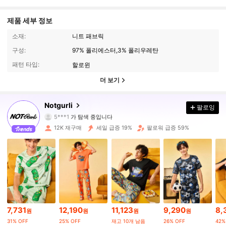
제품 세부 정보
소재:
니트 패브릭
구성:
97% 폴리에스터,3% 폴리우레탄
패턴 타입:
할로윈
더 보기
18K 팔로워
4.85
Notgurli
팔로잉
5***1
가 탐색 중입니다
18K 팔로워
4.85
12K 재구매
세일 급증 19%
팔로워 급증 59%
18K 팔로워
4.85
18K 팔로워
4.85
18K 팔로워
4.85
7,731
12,190
11,123
9,290
8,
원
원
원
원
18K 팔로워
4.85
31% OFF
25% OFF
재고 10개 남음
26% OFF
42%