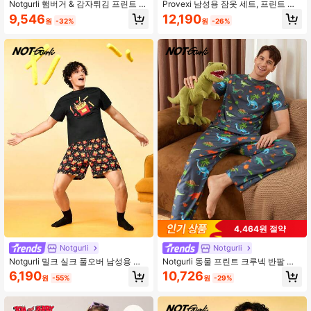
Notgurli 햄버거 & 감자튀김 프린트 반
Provexi 남성용 잠옷 세트, 프린트 반
팔 바지 남성용 파자마 세트
팔 상의 및 긴 바지
9,546
12,190
원
-32%
원
-26%
4,464원 절약
Notgurli
Notgurli
Notgurli 밀크 실크 풀오버 남성용 더
Notgurli 동물 프린트 크루넥 반팔 티
블 숏 프렌치 프라이 프린트 라운지웨
셔츠와 바지 남성 파자마 세트
6,190
10,726
원
-55%
원
-29%
어 세트