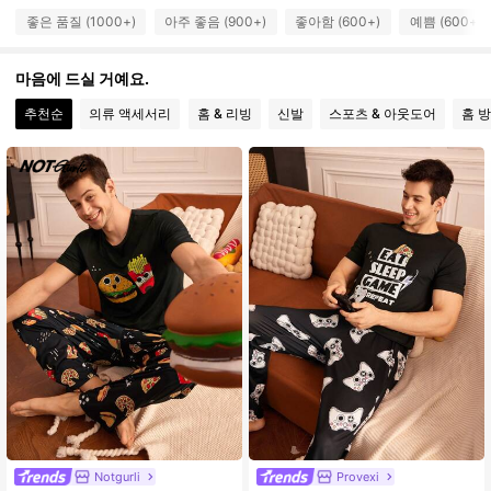
좋은 품질 (1000+)
아주 좋음 (900+)
좋아함 (600+)
예쁨 (600+)
18K 팔로워
4.85
마음에 드실 거예요.
18K 팔로워
4.85
추천순
의류 액세서리
홈 & 리빙
신발
스포츠 & 아웃도어
홈 
18K 팔로워
4.85
18K 팔로워
4.85
18K 팔로워
4.85
Notgurli
Provexi