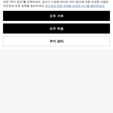
려면 "쿠키 관리"를 선택하세요. 당사가 수집한 데이터 처리 방식에 대한 자세한 내용은
개인정보 보호 정책을 참조하세요.
개인정보 보호 정책을 보려면 여기를 클릭하세요.
모두 거부
모두 허용
쿠키 관리
장바구니 담기
32% 할인!
Notgurli
Notgurli 남성 캐주얼 햄버거 & 감자튀
Notgurli
김 프린트 반팔 티셔츠 및 반바지 잠옷
5,890
Notgurli 남성용 게임 콘솔 그래픽 프
원
-57%
세트, 여름
린트 라운드 넥 긴소매 상의 및 바지
9,990
원
-25%
잠옷 세트, 가을 겨울 의류