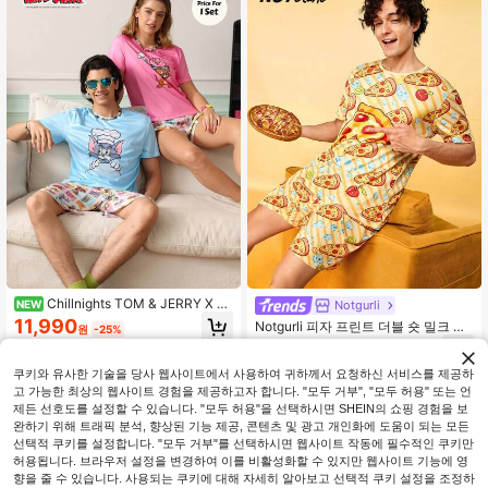
Chillnights TOM & JERRY X S
Notgurli
NEW
HEIN 남성용 카툰 프린트 반팔 탑 및
11,990
Notgurli 피자 프린트 더블 숏 밀크 실
원
-25%
반바지 캐주얼 데일리 라운지웨어 세
크 남성 라운지웨어 세트
7,390
트
원
-48%
쿠키와 유사한 기술을 당사 웹사이트에서 사용하여 귀하께서 요청하신 서비스를 제공하
고 가능한 최상의 웹사이트 경험을 제공하고자 합니다. "모두 거부", "모두 허용" 또는 언
제든 선호도를 설정할 수 있습니다. "모두 허용"을 선택하시면 SHEIN의 쇼핑 경험을 보
완하기 위해 트래픽 분석, 향상된 기능 제공, 콘텐츠 및 광고 개인화에 도움이 되는 모든
선택적 쿠키를 설정합니다. "모두 거부"를 선택하시면 웹사이트 작동에 필수적인 쿠키만
허용됩니다. 브라우저 설정을 변경하여 이를 비활성화할 수 있지만 웹사이트 기능에 영
향을 줄 수 있습니다. 사용되는 쿠키에 대해 자세히 알아보고 선택적 쿠키 설정을 조정하