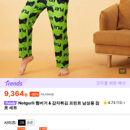
1/7
9,364
13,790원
-32%
원
Notgurli 햄버거 & 감자튀김 프린트 남성용 잠
4.73
(
15
)
옷 세트
사이즈
:
US
표준
8 left
1 left