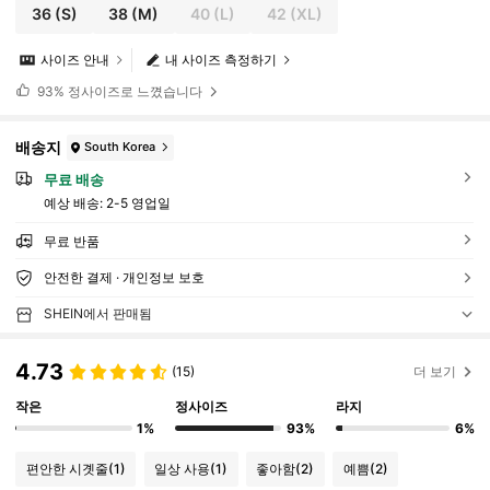
36
(S)
38
(M)
40
(L)
42
(XL)
사이즈 안내
내 사이즈 측정하기
93%
정사이즈로 느꼈습니다
배송지
South Korea
무료 배송
예상 배송:
2-5 영업일
무료 반품
안전한 결제 · 개인정보 보호
SHEIN에서 판매됨
4.73
(15)
더 보기
작은
정사이즈
라지
1%
93%
6%
편안한 시곗줄
(1)
일상 사용
(1)
좋아함
(2)
예쁨
(2)