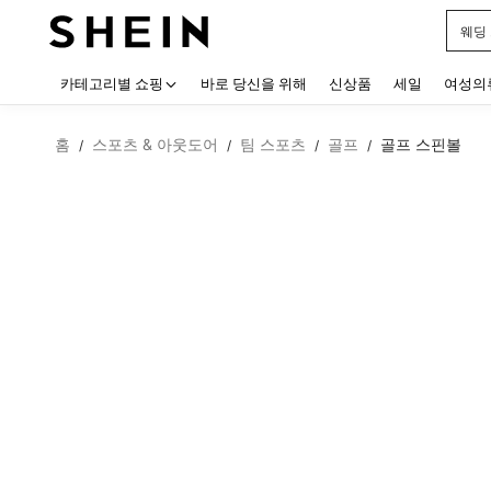
웨딩
Use up
카테고리별 쇼핑
바로 당신을 위해
신상품
세일
여성의
홈
스포츠 & 아웃도어
팀 스포츠
골프
골프 스핀볼
/
/
/
/