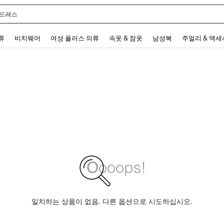
 드레스
 and down arrow keys to navigate search 최근 검색어 and 검색 후 발견. Press Enter 
류
비치웨어
여성 플러스 의류
속옷 & 잠옷
남성복
주얼리 & 액
일치하는 상품이 없음. 다른 옵션으로 시도하십시오.