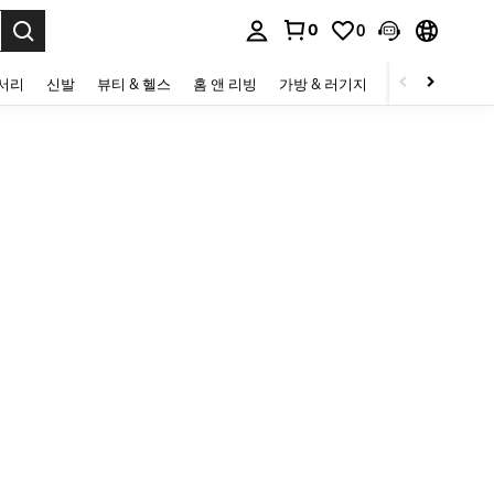
0
0
to select.
세서리
신발
뷰티 & 헬스
홈 앤 리빙
가방 & 러기지
스포츠 & 아웃