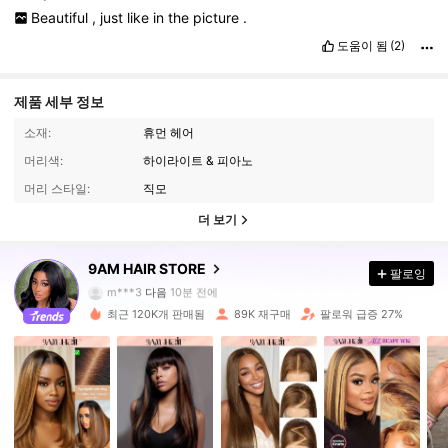
Beautiful
,
just
like
in
the
picture
.
도움이 됨
(2)
제품 세부 정보
소재:
휴먼 헤어
머리색:
하이라이트 & 피아노
머리 스타일:
직모
더 보기
340K 팔로워
4.81
9AM HAIR STORE
팔로잉
m***3
다음
10분 전에
최근 120K개 판매됨
89K 재구매
팔로워 급증 27%
340K 팔로워
4.81
340K 팔로워
4.81
340K 팔로워
4.81