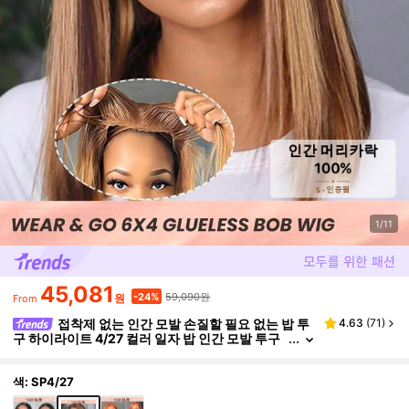
1/11
45,081
59,090원
-24%
원
From
접착제 없는 인간 모발 손질할 필요 없는 밥 투
4.63
(
71
)
구 하이라이트 4/27 컬러 일자 밥 인간 모발 투구
접착제 없는 미리 자른 레이스 밥 투구
색: SP4/27