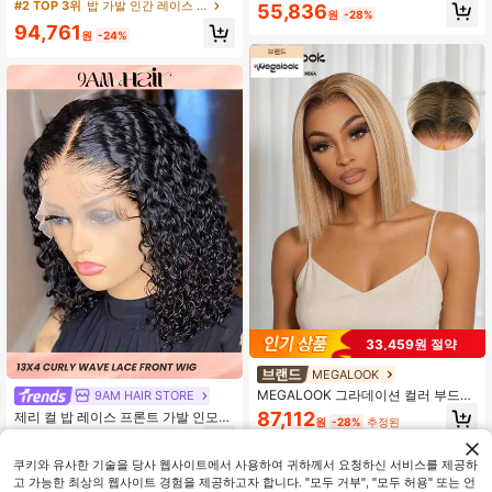
가발 착용 앤 고 HD 레이스 클로저 가
루리스 4/30 옴브레 컬러 가발 조절
#2 TOP 3위
밥 가발 인간 레이스 가발
55,836
원
-28%
발 스트레이트 밥 6 X 4 180% 밀도 8-
가능한 탄성 드로우스트링 여성용 올
94,761
16 밥 인치 18-30 인치 긴 머리 150%
레디 가발 프리 블리치 프리 플럭 프리
원
-24%
밀도 10-14 인치 밥 인모 가발 내추럴
컷 레이스 멜팅 100% 인모 가발
컬러 가짜 머리 레이스 클로저 가발 미
리 뽑은 녹은 헤어라인 실키 래쉬 클러
스터 초보자 친화적
33,459원 절약
MEGALOOK
MEGALOOK 그라데이션 컬러 부드러
9AM HAIR STORE
운 스트레이트 단발 가발 100% 인모 -
87,112
제리 컬 밥 레이스 프론트 가발 인모
원
-28%
추정된
사전 컷팅 6X5인치 심리스 레이스 간
프리 플럭트 베이비 헤어 180% 밀도
42,407
편 착용 사전 트리밍 매듭 없음 통기성
원
-28%
표백 매듭 13x4 레이스 프론트 가발
메쉬 캡 일상 착용 단발 인모 레이스
여성용 블랙
쿠키와 유사한 기술을 당사 웹사이트에서 사용하여 귀하께서 요청하신 서비스를 제공하
가발
고 가능한 최상의 웹사이트 경험을 제공하고자 합니다. "모두 거부", "모두 허용" 또는 언