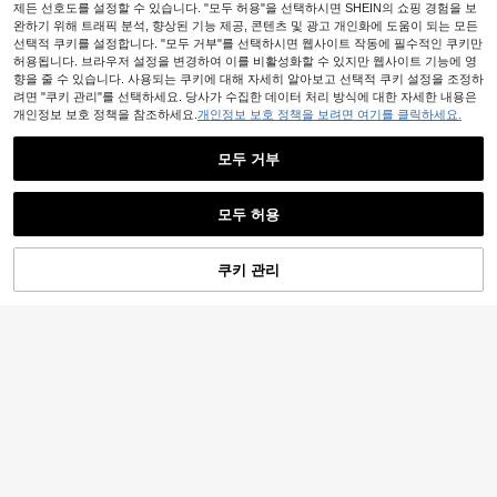
제든 선호도를 설정할 수 있습니다. "모두 허용"을 선택하시면 SHEIN의 쇼핑 경험을 보
완하기 위해 트래픽 분석, 향상된 기능 제공, 콘텐츠 및 광고 개인화에 도움이 되는 모든
선택적 쿠키를 설정합니다. "모두 거부"를 선택하시면 웹사이트 작동에 필수적인 쿠키만
허용됩니다. 브라우저 설정을 변경하여 이를 비활성화할 수 있지만 웹사이트 기능에 영
향을 줄 수 있습니다. 사용되는 쿠키에 대해 자세히 알아보고 선택적 쿠키 설정을 조정하
려면 "쿠키 관리"를 선택하세요. 당사가 수집한 데이터 처리 방식에 대한 자세한 내용은
개인정보 보호 정책을 참조하세요.
개인정보 보호 정책을 보려면 여기를 클릭하세요.
모두 거부
모두 허용
쿠키 관리
장바구니 담기
24% 할인!
Eulisi 13X4 투명 레이스 프론트 가발,
인모, 4/27 옴브레 그라데이션 레이스
76,490
9AM HAIR STORE
원
-23%
프론트 가발, 인모, 미리 뽑은, 아기 머
ALL READY WIG 4번 브라운 미리 염
리카락 포함, 180 밀도, 글루리스 인모
색된 미리 뽑힌 미리 자른 레이스 녹이
가발, 여성을 위한
52,890
원
-15%
기 4x4 레이스 클로저가 있는 무접착
제 밥 가발, 앞머리가 있는 100% 인모
가발 9AM HAIR