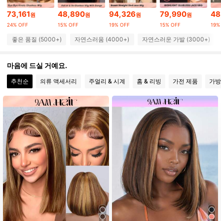
73,161
48,890
94,326
79,990
48
원
원
원
원
24% OFF
15% OFF
19% OFF
15% OFF
19%
340K 팔로워
4.81
좋은 품질 (5000+)
자연스러움 (4000+)
자연스러운 가발 (3000+)
340K 팔로워
4.81
마음에 드실 거예요.
추천순
의류 액세서리
주얼리 & 시계
홈 & 리빙
가전 제품
가방
340K 팔로워
4.81
340K 팔로워
4.81
340K 팔로워
4.81
340K 팔로워
4.81
340K 팔로워
4.81