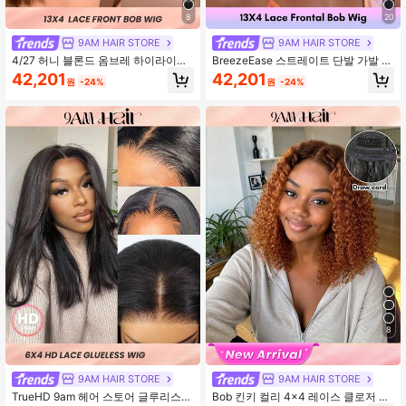
8
20
9AM HAIR STORE
9AM HAIR STORE
4/27 허니 블론드 옴브레 하이라이트
BreezeEase 스트레이트 단발 가발 인
13x4 투명 레이스 프론트 밥 가발 10
모 13x4 레이스 프론탈 가발 여성용
42,201
42,201
원
-24%
원
-24%
0% 인모 180% 밀도 스트레이트 프리
4/27 허니 블론드 옴브레 하이라이트
플럭 베이비 헤어 여성용 내추럴 헤어
인모 가발 미리 뽑은 아기 머리 투명
라인 설치 - 9AM 헤어 스포츠 휴가 여
레이스 헤어 가발 180% 밀도 여름 우
행 축제 졸업 무도회 야외 코스프레 캠
아한 캐주얼 시크 Y2K 파티 웨딩 페스
퍼스 학교 해변 결혼식 캠핑 휴가 의상
티벌
여름 의상 바케이 바이브 장식품 우아
한 캐주얼 Y2k 패션 스타일 Ss25 통기
성 캡 열 조절 스트랩
8
9AM HAIR STORE
9AM HAIR STORE
TrueHD 9am 헤어 스토어 글루리스
Bob 킨키 컬리 4x4 레이스 클로저 글