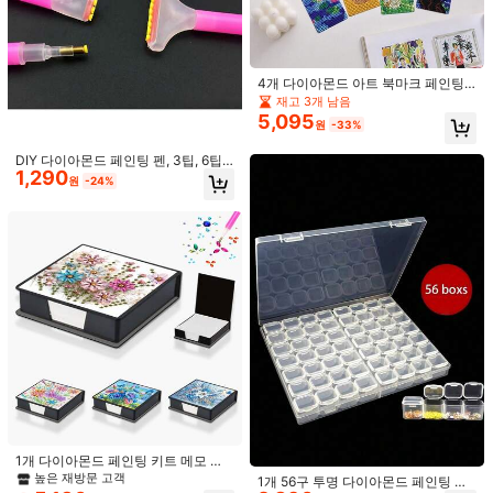
4개 다이아몬드 아트 북마크 페인팅
DIY 핸드메이드 장식 세트, 반 고흐 유
재고 3개 남음
화 스타일 홈 데코, 학생 선물, 벽 장식,
5,095
원
-33%
북마크 만들기, 커플 선물, 크리스마스
용품, 졸업/생일 선물 등에 적합
DIY 다이아몬드 페인팅 펜, 3팁, 6팁,
1,290
9팁 다이아몬드 도팅 펜, 빠른 접착 다
원
-24%
1/9
이아몬드 페인팅 도구, 네일 아트 다이
아몬드 펜 피커, 필수 공예 액세서리
8,271
12,090원
-32%
원
글리터 60/30병 DIY 다이아몬드 페인팅 도구 보관 가방, 다기능 패
키징 다이아몬드 펜 액세서리 보관 토트백, 알약/비즈 패키징 다
기능 보관 가방
스타일 유형
A
사이즈
60병/세트
30병/세트
30병 - 도구 필요 없음
1개 다이아몬드 페인팅 키트 메모 박
스, 플로럴 시리즈 패턴, 플라스틱 소
높은 재방문 고객
1개 56구 투명 다이아몬드 페인팅 보
재, 인레이 라운드 다이아몬드 모자이