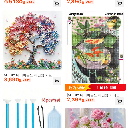
5,130
2,890
관 상자 - 1 세트, 56개의 개별 칸막이
원
-36%
원
-24%
크 아트, 사무실 책상 쓰기 및 일상 메
포함, 5D 다이아몬드 페인팅 비즈, 십
모 작성에 적합
배송지
South Korea
자수 도구, 네일 아트 용품, 자수 및 DI
Y 공예 재료 보관에 적합 | 휴대용 재
무료 배송
봉 액세서리, 비즈 보관 상자, 보석 제
작 용품, 미술 용품 상자
예상 배송:
2-5 영업일
Due to hygiene concerns, this item may not be returned if its
value has been substantially decreased.
안전한 결제 · 개인정보 보호
SHEIN에서 판매됨
제품 세부 정보
5D DIY 다이아몬드 페인팅 키트 - 화
소재:
PP
3,690
려한 꽃 나무 디자인, 특수 모양의 크
원
-25%
리스탈 라인스톤 아트, 성인용, 수공예
배터리 포함:
아니요
자수 모자이크 공예, 가정용 벽 장식,
1,191원 절약
반짝이는 DIY 아트 선물 아이디어
패턴 타입:
컬러블록
|5D DIY 다이아몬드 페인팅|마티스풍
307 팔로워
2,399
4.80
금붕어 어항 정물화와 생동감 넘치는
원
-33%
더 보기
잎사귀 다이아몬드 페인팅 키트, 대담
한 컬러 블로킹, 풍부한 녹색 식물. 수
제 장식 페인팅, 나만의 벽 예술 DIY,
307 팔로워
4.80
직접 만드는 재미를 즐기세요
GUYIi
x***z
다음
4시간 전
n***y
가 탐색 중입니다
307 팔로워
4.80