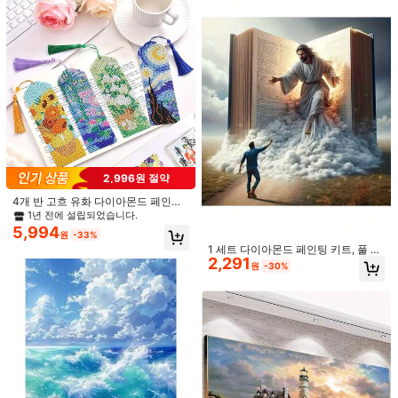
중력을 위한 연습
1개 또는 2개 DIY 다이아몬드 페인팅
2,747
다이아몬드 보관 상자, 분류 상자, 28
원
-23%
개 그리드 또는 56개 그리드 사용 가능
fulfly 5-100개 스티커형 다이아몬드
1,290
페인팅, 5D 다이아몬드 자수 스틱 왁
원
-24%
스 포인트 다이아몬드 클레이, DIY 페
2,996원 절약
인팅 수공예 도구 다이아몬드 페인팅
4개 반 고흐 유화 다이아몬드 페인팅
액세서리 다이아몬드 페인팅 세트
북마크, DIY 라인스톤 비즈 가죽 삼각
1년 전에 설립되었습니다.
형 북마크 태슬 포함, 성인용 수제 행
5,994
원
-33%
잉 장식, 홈 벽 장식, 졸업 & 생일 선물,
1 세트 다이아몬드 페인팅 키트, 풀 드
공예 애호가에게 적합
2,291
릴 다이아몬드 아트 키트, 다이아몬드
원
-30%
도트 페인팅 DIY, 풀 드릴 아트 및 공
예, 가정 벽 장식 선물, 다이아몬드 아
트 세트에 적합