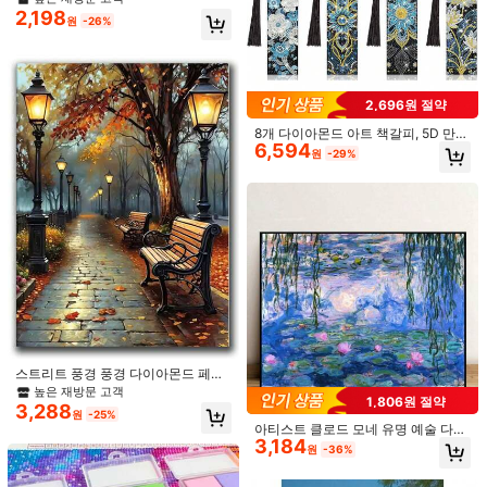
28칸 플라스틱 정리함 및 다이아몬드
방 정리 라벨 스티커, 필기 해상도 셀
2,198
1,777
페인팅 도구 액세서리 세트 5d Diy 다
원
-26%
프 접착 라벨 종이
원
-29%
이아몬드 자수 모자이크 도구 키트 다
이아몬드 펜 3/6/9 헤드 다이아몬드
트레이 접착제 고정 다이아몬드 교정
기
2,696원 절약
8개 다이아몬드 아트 책갈피, 5D 만다
6,594
라 꽃 구슬 아크릴 태슬 책갈피, 초보
원
-29%
자 및 성인용 DIY 공예 용품, 독서가를
위한 선물
다이아몬드 페인팅 보관 용기, 휴대용
비즈 보관 정리함 32/48/64 칸 다이아
높은 재방문 고객
몬드 페인팅 액세서리(보관함)
5,168
원
-43%
마지막 3일
스트리트 풍경 풍경 다이아몬드 페인
1세트 다이아몬드 도팅 툴 키트 - 1개
팅 고대 전체 원형 사각 드릴 모자이크
높은 재방문 고객
1,806원 절약
1,390
자착식 라인스톤 펜과 2개 분류 트레
다이아몬드 수제 선물 침실 장식
3,288
원
-26%
원
-25%
이 포함, 다이아몬드 네일 아트 트레
아티스트 클로드 모네 유명 예술 다이
이, 화이트 글리터 보관 트레이가 있는
3,184
아몬드 페인팅 키트 DIY 5D 수련 연못
이 양면 자착식 글리터 도팅 펜은 DIY
원
-36%
크로스 스티치 모자이크 홈 데코
글리터 공예 제작과 글리터 페인팅에
적합합니다; 네일 아트 장식 도구, 라