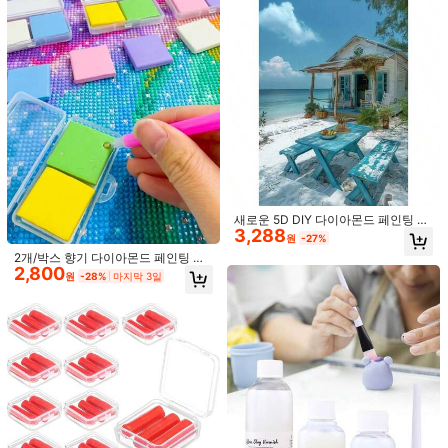
인스톤 보관함, 다이아몬드 페인팅 트
레이, DIY 수제 라인스톤 분류 트레이,
비즈 분류 트레이, 다이아몬드 페인팅
액세서리 및 도구
5-100개 점착식 다이아몬드 페인팅,
1,390
5D 다이아몬드 자수 점착식 왁스 포인
원
-22%
트 다이아몬드 클레이, DIY 페인팅 공
예 도구 다이아몬드 페인팅 액세서리
다이아몬드 페인팅 세트
새로운 5D DIY 다이아몬드 페인팅 키
3,288
트 - 해변 휴가, 아크릴 다이아몬드 아
원
-27%
트 모자이크 공예, 거실/침실 홈 데코
2개/박스 향기 다이아몬드 페인팅 클
A3 다이아몬드 페인팅 보관 앨범 - 3
수제 페인팅, 엄마를 위한 선물, 프레
2,800
6,190
레이 DIY 공예용, 다이아몬드 페인팅
0/40페이지, 60/80페이지의 작품을
임 없음
원
-28%
마지막 3일
원
-23%
도구
보관할 수 있음, 다이아몬드 페인팅 액
세서리 다이아몬드 보관 디스플레이
앨범, 다이아몬드 페인팅 작품 컬렉션
폴더, 투명 포켓과 공예 용품 보관 포
토 앨범, 핑크/퍼플/블루 선택 가능
1,422원 절약
1개 컬러풀 다이아몬드 페인팅 펜, 다
1,868
이아몬드 페인팅 펜 세트, 1개 펜 홀더
원
-43%
마지막 3일
+ 4개 기능, 레진 드릴 펜 세트, 다이아