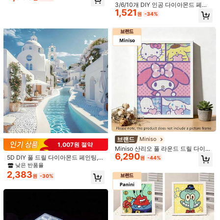
장식용 다이아몬드 아트 키트, 친구들
3/6/10개 DIY 인공 다이아몬드 페인
에게 선물하기 좋은 크리스마스, 할로
1,521
팅 트레이, 아트 페인팅 비드 분류 트
원
-34%
윈, 추수감사절 선물
레이, 라인스톤 젬 액세서리, DIY 공예
도구, 보석 제작 트레이, 분류 트레이
다이아몬드 페인팅용 플라스틱 돋보
1,790
기, 돋보기 포함 LED 다이아몬드 페인
원
-25%
팅 펜 램프, 다이아몬드 자수, 십자수,
비딩 및 수공예에 적합
2,497원 절약
24/30/38/46/60/78개 원형 보관 병,
4,893
1세트 투명 플라스틱 비즈 보관함 및 4
원
-34%
개 원형 다이아몬드 페인팅 색상 라벨,
DIY 공예, 다이아몬드 페인팅, 네일 아
Miniso
트 액세서리에 적합
1,007원 절약
Miniso 산리오 풀 라운드 드릴 다이아
6,290
몬드 페인팅 키트, 5그리드 분할 마이
5D DIY 풀 드릴 다이아몬드 페인팅,
원
-44%
멜로디 헬로키티 폼폼푸린 시나모롤
새로운 패셔너블한 산토리니 그리스
낮은 반품율
하트 파스텔 배경 5D DIY 라인스톤 다
타운 풍경 고화질 캔버스 수제 아트 공
2,383
이아몬드 아트 그림 프레임 미포함 가
원
-30%
1개 4/42/64 슬롯 다이아몬드 페인팅
예 홈 데코 선물
정용 벽 장식 및 친구 휴일 선물용
액세서리 보관함, 5D 다이아몬드 자수
높은 재방문 고객
비즈 아트 키트 상자, 보석 및 네일 아
1,590
원
-20%
트 용품 정리함, 가볍고 사용하기 쉬움