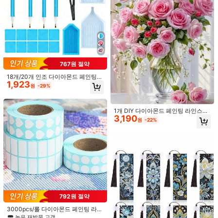
높은 재방문 고객
1년 전에 설립되었습니다.
최근 36K개 판
팔로잉
모든 항목
307 팔로워
4.80
마음에 드실 거예요.
307 팔로워
4.80
추천순
도구 & 가정 개선
가방 & 러기지
주얼리 & 시계
홈 방직품
767원 절약
307 팔로워
4.80
18개/20개 인조 다이아몬드 페인팅
1,923
키트, DIY 5D 다이아몬드 페인팅 액세
원
-29%
서리 십자수 키트, 다이아몬드 포인트
307 팔로워
4.80
펜, 핀셋, 접착제 및 플라스틱 트레이
포함, 성인 DIY 공예 크리스마스 휴일
선물용으로 적합
1개 DIY 다이아몬드 페인팅 라인스톤
3,190
자수 꽃 플로럴 홈 데코 풀 드릴 11.8*1
원
-22%
307 팔로워
4.80
5.7인치/ 30*40cm
307 팔로워
4.80
307 팔로워
4.80
60ml/120ml 다이아몬드 페인팅 및 퍼
2,260
즐용 실링 접착제, 새로운 Diy 다이아
307 팔로워
4.80
원
-35%
792원 절약
몬드 페인팅 도구, 다이아몬드 도트 조
정제 및 밝은색 (브러시 포함)
3000pcs/롤 다이아몬드 페인팅 라벨
공백 스티커, 필기 메모, 색상 번호, 주
높은 재방문 고객