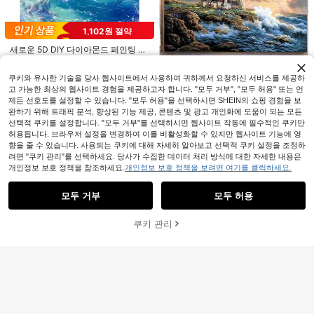
완성형 5D 다이아몬드 페인팅 도구 세
2,102
트, DIY 라인스톤 및 5D 다이아몬드
원
-25%
마지막 3일
스티커 공예 액세서리에 적합, 애호가
1,102원 절약
및 초보자에게 적합
새로운 5D DIY 다이아몬드 페인팅 키
3,288
트 - 오션 스카이-자연 풍경 패턴, 프
원
-25%
레임 없는 전체 라운드 다이아몬드 모
자이크 아트워크, 창의적인 홈 오피스
쿠키와 유사한 기술을 당사 웹사이트에서 사용하여 귀하께서 요청하신 서비스를 제공하
벽 장식
고 가능한 최상의 웹사이트 경험을 제공하고자 합니다. "모두 거부", "모두 허용" 또는 언
제든 선호도를 설정할 수 있습니다. "모두 허용"을 선택하시면 SHEIN의 쇼핑 경험을 보
완하기 위해 트래픽 분석, 향상된 기능 제공, 콘텐츠 및 광고 개인화에 도움이 되는 모든
5d Diy 등대 다이아몬드 페인팅 키트,
선택적 쿠키를 설정합니다. "모두 거부"를 선택하시면 웹사이트 작동에 필수적인 쿠키만
5,078
성인을 위한 특대 사이즈의 풀 드릴 라
허용됩니다. 브라우저 설정을 변경하여 이를 비활성화할 수 있지만 웹사이트 기능에 영
원
-26%
운드 다이아몬드 아트 키트, 가정 벽
향을 줄 수 있습니다. 사용되는 쿠키에 대해 자세히 알아보고 선택적 쿠키 설정을 조정하
장식을 위한 최고의 삽화 및 크리스마
려면 "쿠키 관리"를 선택하세요. 당사가 수집한 데이터 처리 방식에 대한 자세한 내용은
스 할로윈 스트레스 완화 선물을 위한
개인정보 보호 정책을 참조하세요.
개인정보 보호 정책을 보려면 여기를 클릭하세요.
유사한 재고품 표시
최고의 선택, 90x40cm/36x16in.
모두 보기
모두 거부
모두 허용
죄송합니다. 이 상품은 품절되었습니다.
쿠키 관리
품절
4개 다이아몬드 페인팅 도구 - 자착식
1,390
다이아몬드 펜, 양면 라인스톤 보석 크
원
-22%
리스탈 귀걸이 피커 왁스 펜 팁, 못 아