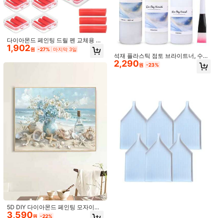
몬드 페인팅 펜 세트, DIY 다이아몬드
페인팅 아트, 다이아몬드 아트, 네일
아트를 위한 미니멀리스트 다이아몬
드 페인팅 펜 세트, 7색
다이아몬드 페인팅 드릴 펜 교체용 왁
1,902
스, 박스형 디자인, 다이아몬드 페인팅
원
-27%
마지막 3일
액세서리 및 도구
석재 플라스틱 점토 브라이트너, 수제
2,290
DIY 오일 소프트 점토 실링 레이어 글
원
-23%
1,039원 절약
레이즈, 강화 및 방층
1개 또는 2개 DIY 다이아몬드 페인팅
다이아몬드 보관 상자, 분류 상자, 28
높은 재방문 고객
그리드 또는 56 그리드 사용 가능
2,651
원
-28%
다이아몬드 페인트 브러시, 글리터가
있는 DIY 도구 - 수제 네일 아트 도트
높은 재방문 고객
다이아몬드 펜 풀 세트, 크리스탈 화병
2,290
원
-23%
인레이 및 핸드 자수 - 창의적인 다이
아몬드 페인팅 도구, 공예, DIY 수제 키
트
5D DIY 다이아몬드 페인팅 모자이크
3,590
아트웍 - 해안 풍경, 홈 데코레이션, 벽
원
-22%