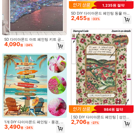
1,890
원
-21%
서리에 적합
1,235원 절약
5D DIY 다이아몬드 페인팅 동물 아트
2,455
세트, 귀여운 핑크 동물 & 목욕 장면,
원
-33%
친구를 위한 최고의 DIY 선물
5D 다이아몬드 아트 페인팅 키트 공
4,090
예품, 핑크 풍경 바다 일몰 일출, 5D
원
-24%
라운드 다이아몬드 페인팅 풀 인공 라
885원 절약
인석 모자이크 페인팅 키트, 초보자를
30개 그리드 수납 박스 세트, 다이아
위한 페인팅 용품, 수제 DIY 다이아몬
몬드 페인팅 액세서리 보관 용기, DIY
드 페인팅 보석 아트 홈 벽 장식 선물
높은 재방문 고객
공예 도구 보석 구슬 미니 수납 박스,
1,905
원
-32%
다이아몬드 페인팅 애호가를 위한 아
트 용품 및 선물
60ML/120ML/240ML 업그레이드 다
2,659
이아몬드 페인팅 실링 스프레이 - 30
984원 절약
원
-30%
분 빠른 건조 다이아몬드 아트 실러,
다이아몬드 아트를 고정시키고 광택
| 5D DIY 다이아몬드 페인팅 | 성인을
을 유지, 다이아몬드 아트 액세서리 및
2,706
위한 걸작 벽 예술 다이아몬드 페인팅,
1개 DIY 다이아몬드 페인팅 - 풍경, 바
원
-27%
도구, 사용하기 쉬움, 브러시 불필요 (1
아름답고 생생한 시골 풍경, 수제 페인
3,490
닷가, 도로 표지판, 홈 데코, 풀 드릴, 3
원
-24%
팩)
팅 벽 장식. DIY 모자이크 키트, 편안
0*40cm/40x50cm
한 다이아몬드 페인팅, DIY 기술과 집