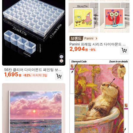
767원 절약
Panini
18개/20개 인조 다이아몬드 페인팅 키
Panini 프레임 시리즈 다이아몬드 페
1,923
트, DIY 5D 다이아몬드 페인팅 액세서
원
-29%
2,994
인팅 키트, 4가지 카툰 캐릭터 디자인
원
-9%
리 십자수 키트, 다이아몬드 포인트
5D 풀 다이아몬드 DIY 수제 예술품,
펜, 핀셋, 글루 & 플라스틱 트레이 포
홈 데코 선물, 팬들의 최고의 선택
함, 성인 DIY 공예, 크리스마스 선물용
으로 적합
56칸 클리어 다이아몬드 페인팅 보관
1,695
용기 - 5D 다이아몬드 비즈, 크로스
원
-62%
마지막 3일
스티치 도구, 네일 아트, 자수 및 DIY
공예품 보관을 위한 56개의 독립적인
DIY 다이아몬드 페인팅 펜, 3팁, 6팁,
미니 박스가 있는 1개 정리함 | 휴대용
1,290
9팁 다이아몬드 도팅 펜, 빠른 접착 다
원
-24%
봉제 액세서리, 비즈 정리함, 보석 제
이아몬드 페인팅 도구, 네일 아트 다이
작 용품, 아트 용품 케이스
아몬드 펜 피커, 필수 공예 액세서리
다이아몬드 페인팅 도구 - 자체 접착
다이아몬드 펜, 양면 라인석 펜, 5D DI
높은 재방문 고객
Y 페인팅, 수제 십자수, 네일 아트 액세