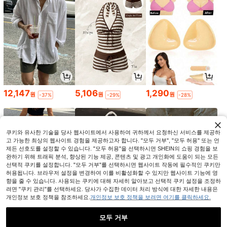
12,147
5,106
1,290
원
원
원
-37%
-29%
-28%
쿠키와 유사한 기술을 당사 웹사이트에서 사용하여 귀하께서 요청하신 서비스를 제공하
고 가능한 최상의 웹사이트 경험을 제공하고자 합니다. "모두 거부", "모두 허용" 또는 언
제든 선호도를 설정할 수 있습니다. "모두 허용"을 선택하시면 SHEIN의 쇼핑 경험을 보
완하기 위해 트래픽 분석, 향상된 기능 제공, 콘텐츠 및 광고 개인화에 도움이 되는 모든
선택적 쿠키를 설정합니다. "모두 거부"를 선택하시면 웹사이트 작동에 필수적인 쿠키만
허용됩니다. 브라우저 설정을 변경하여 이를 비활성화할 수 있지만 웹사이트 기능에 영
향을 줄 수 있습니다. 사용되는 쿠키에 대해 자세히 알아보고 선택적 쿠키 설정을 조정하
려면 "쿠키 관리"를 선택하세요. 당사가 수집한 데이터 처리 방식에 대한 자세한 내용은
개인정보 보호 정책을 참조하세요.
개인정보 보호 정책을 보려면 여기를 클릭하세요.
9,342
5,942
5,390
원
원
원
-37%
-38%
-26%
모두 거부