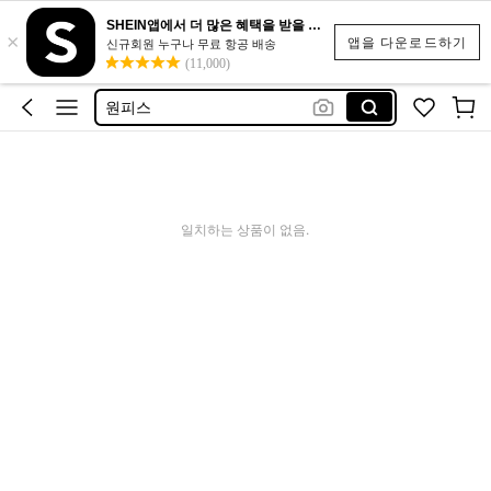
반바지
SHEIN앱에서 더 많은 혜택을 받을 수 있어요.
×
나시
앱을 다운로드하기
신규회원 누구나 무료 항공 배송
(11,000)
원피스
비키니
수영복
반바지
나시
일치하는 상품이 없음.