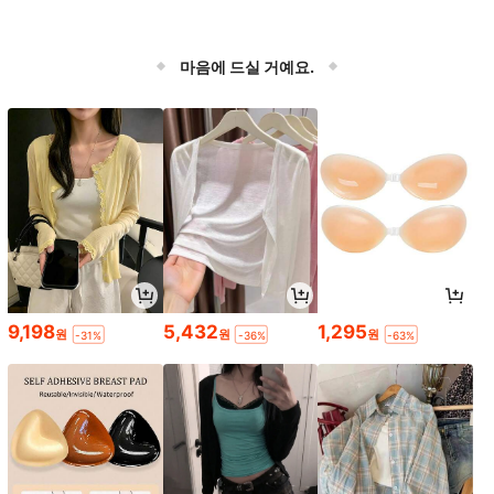
마음에 드실 거예요.
9,198
5,432
1,295
원
원
원
-31%
-36%
-63%