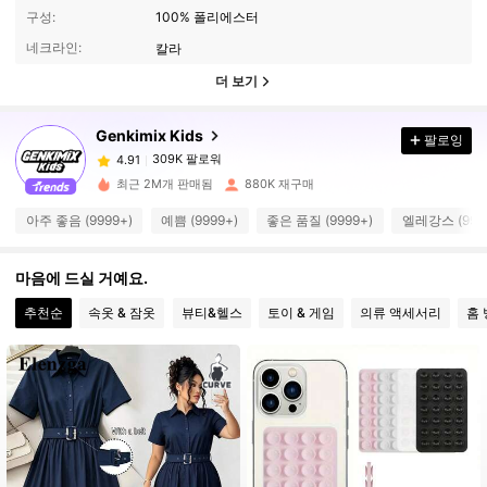
구성:
100% 폴리에스터
네크라인:
칼라
더 보기
309K 팔로워
4.91
Genkimix Kids
팔로잉
309K 팔로워
4.91
최근 2M개 판매됨
880K 재구매
309K 팔로워
4.91
아주 좋음 (9999+)
예쁨 (9999+)
좋은 품질 (9999+)
엘레강스 (999
309K 팔로워
4.91
마음에 드실 거예요.
309K 팔로워
4.91
추천순
속옷 & 잠옷
뷰티&헬스
토이 & 게임
의류 액세서리
홈
309K 팔로워
4.91
309K 팔로워
4.91
309K 팔로워
4.91