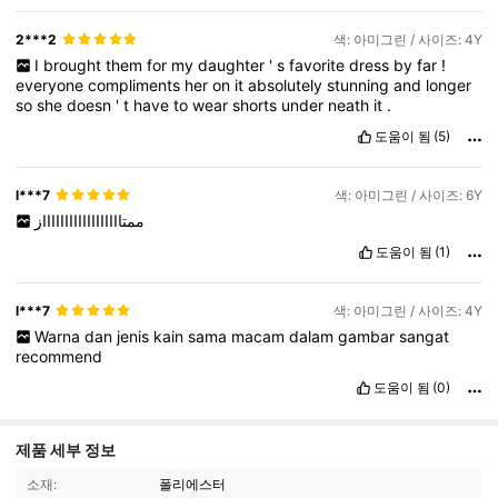
2***2
색: 아미그린 / 사이즈: 4Y
I
brought
them
for
my
daughter
'
s
favorite
dress
by
far
!
everyone
compliments
her
on
it
absolutely
stunning
and
longer
so
she
doesn
'
t
have
to
wear
shorts
under
neath
it
.
도움이 됨
(5)
l***7
색: 아미그린 / 사이즈: 6Y
ممتااااااااااااااااااز
도움이 됨
(1)
l***7
색: 아미그린 / 사이즈: 4Y
Warna
dan
jenis
kain
sama
macam
dalam
gambar
sangat
recommend
도움이 됨
(0)
제품 세부 정보
소재:
폴리에스터