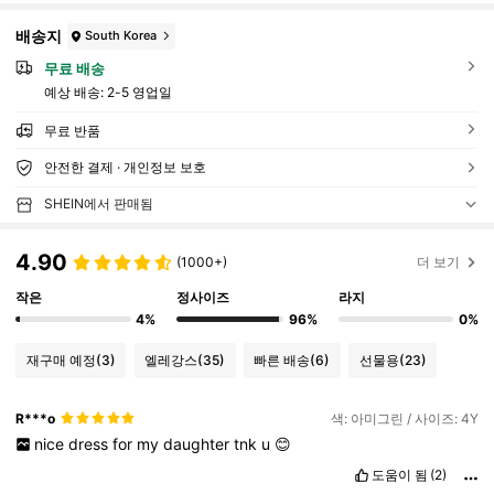
배송지
South Korea
무료 배송
예상 배송:
2-5 영업일
무료 반품
안전한 결제 · 개인정보 보호
SHEIN에서 판매됨
4.90
(1000+)
더 보기
작은
정사이즈
라지
4%
96%
0%
재구매 예정
(3)
엘레강스
(35)
빠른 배송
(6)
선물용
(23)
R***o
색: 아미그린 / 사이즈: 4Y
nice
dress
for
my
daughter
tnk
u
😊
도움이 됨
(2)