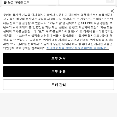
배경용 오르간자 커튼, 웨딩 메시 발란
높은 재방문 고객
일상 착용에 적합, 경량, 자외선 차단,
스 아치 튤 커튼, 웨딩 파티 장식, 배경
사계절 다용도 레이어링 아우터웨어
4,390
원
-23%
천, 베이비 샤워 장식 성별 공개 장식
신부 샤워 장식 생일 파티 장식 배경
쿠키와 유사한 기술을 당사 웹사이트에서 사용하여 귀하께서 요청하신 서비스를 제공하
장식 용품, 웨딩 용품 웨딩 아치웨이
고 가능한 최상의 웹사이트 경험을 제공하고자 합니다. "모두 거부", "모두 허용" 또는 언
직물, 포토 부스 배경 장식 오르간자,
제든 선호도를 설정할 수 있습니다. "모두 허용"을 선택하시면 SHEIN의 쇼핑 경험을 보
어머니 날 장식, 무대 장식 메시 거즈,
웨딩 호의품, (클립 포함)
완하기 위해 트래픽 분석, 향상된 기능 제공, 콘텐츠 및 광고 개인화에 도움이 되는 모든
선택적 쿠키를 설정합니다. "모두 거부"를 선택하시면 웹사이트 작동에 필수적인 쿠키만
허용됩니다. 브라우저 설정을 변경하여 이를 비활성화할 수 있지만 웹사이트 기능에 영
향을 줄 수 있습니다. 사용되는 쿠키에 대해 자세히 알아보고 선택적 쿠키 설정을 조정하
려면 "쿠키 관리"를 선택하세요. 당사가 수집한 데이터 처리 방식에 대한 자세한 내용은
개인정보 보호 정책을 참조하세요.
개인정보 보호 정책을 보려면 여기를 클릭하세요.
모두 거부
모두 허용
죄송합니다. 이 상품은 품절되었습니다.
11
쿠키 관리
여성용 여름 아이스 실크 통기성 러닝
유사 상품 찾기
5
팬츠, 지퍼 포켓 및 신축성 허리 밴드
290+ 명 "여름옷"
가 있는 속건 경량 스포츠 바지, 피트
4,912
EMERY ROSE 여성용 단색 하트넥 짧
원
-39%
니스 및 조깅 봄용
은 퍼프 슬리브 버튼 디자인 우아한 드
360+ 명 "예쁨"
레스
13,790
원
-25%