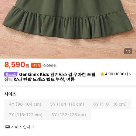
1/6
8,590
10,090원
-15%
원
Genkimix Kids 겐키믹스 걸 우아한 프릴
4.90
(
1000+
)
장식 칼라 반팔 드레스 벨트 부착, 여름
사이즈
4Y
(98-104 cm)
5Y
(104-110 cm)
6Y
(110-116 cm)
7Y
(116-122 cm)
8Y
(122-128 cm)
사이즈 안내