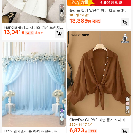
6,901원 절약
솔리드 컬러 앞단추 허리 벨트 포켓 오
피스 휴가 플러스 사이즈 멀티컬러 타
10+ 명 "예쁨"
이 버튼 셔츠 원피스, 스트레이트 슬릿
6
13,389
원
-34%
롱 우아한 여름
Franclia 플러스 사이즈 여성 프렌치
13,041
우아한 인조 진주 장식 버튼 반팔 블레
원
-31%
추정된
이저, 데이트 및 출퇴근에 적합
23
GlowEve CURVE 여성 플러스 사이즈
7
솔리드 컬러 캐주얼 긴팔 셔츠, 타이
280+ 명 "무향"
헴, 짧은 길이, 라펠 칼라, 루즈핏, 싱글
6,873
1/2개 연파란색 튤 아치 패브릭, 파티
원
-31%
브레스트 가디건, 미니멀리스트 패션,