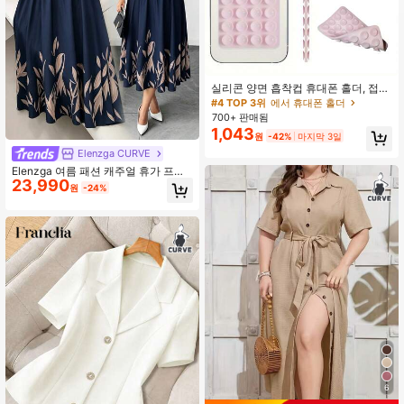
309K 팔로워
4.91
309K 팔로워
4.91
실리콘 양면 흡착컵 휴대폰 홀더, 접착
제 없는 28개의 독립 흡착컵, 재사용
#4 TOP 3위
에서 휴대폰 홀더
309K 팔로워
4.91
가능한 양면 그립 [사용 전 단단히 눌
700+ 판매됨
러 탈착 방지], 메이크업, 피트니스, 샤
1,043
원
-42%
마지막 3일
워, 자동차 및 주방에 적합, 세척이 쉽
고 자국이 남지 않는 부드러운 촉감의
Elenzga CURVE
재사용 가능한 휴대폰 액세서리
Elenzga 여름 패션 캐주얼 휴가 프렌
23,990
치 레트로 우아한 출퇴근 라펠 벨트 허
원
-24%
리 셔링 컬러블록 프린트 블루 드레스
6