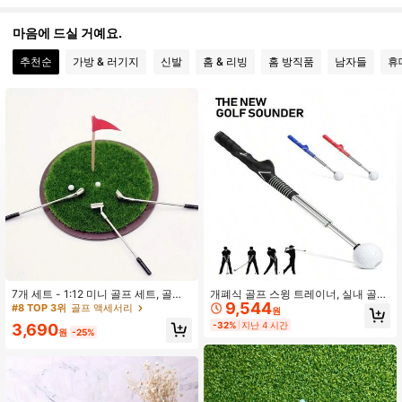
마음에 드실 거예요.
753 팔로워
4.74
추천순
가방 & 러기지
신발
홈 & 리빙
홈 방직품
남자들
휴
753 팔로워
4.74
753 팔로워
4.74
753 팔로워
4.74
753 팔로워
4.74
753 팔로워
4.74
753 팔로워
4.74
7개 세트 - 1:12 미니 골프 세트, 골프
개폐식 골프 스윙 트레이너, 실내 골프
9,544
클럽, 잔디, 사실적인 잔디 장면 소품
연습 로드 사운드 효과, 골프 스윙 모
#8 TOP 3위
골프 액세서리
원
포함, 미니어처 골프 장면 디스플레이,
션 연습에 적합
-32%
지난 4 시간
3,690
촬영 소품, 미니 풍경 장식용
753 팔로워
원
-25%
4.74