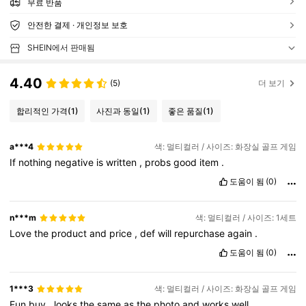
무료 반품
안전한 결제 · 개인정보 보호
SHEIN에서 판매됨
4.40
(5)
더 보기
합리적인 가격
(1)
사진과 동일
(1)
좋은 품질
(1)
a***4
색: 멀티컬러 / 사이즈: 화장실 골프 게임
If
nothing
negative
is
written
,
probs
good
item
.
도움이 됨
(0)
n***m
색: 멀티컬러 / 사이즈: 1세트
Love
the
product
and
price
,
def
will
repurchase
again
.
도움이 됨
(0)
1***3
색: 멀티컬러 / 사이즈: 화장실 골프 게임
Fun
buy
,
looks
the
same
as
the
photo
and
works
well
.