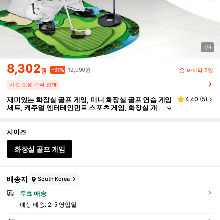
1/9
8,302
12,090원
-31%
마지막 2일
원
기간 한정 가격 인하
재미있는 화장실 골프 게임, 미니 화장실 골프 연습 게임
4.40
(
5
)
세트, 캐주얼 엔터테인먼트 스포츠 게임, 화장실 개
그, 골프 선물, 어떤 화장실/욕실에서도 미니 골프
연습, 아빠 선물, 남편 선물, 남자친구 선물
사이즈
화장실 골프 게임
배송지
South Korea
무료 배송
예상 배송:
2-5 영업일