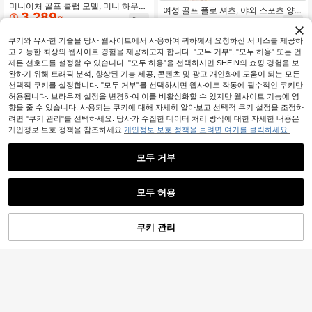
미니어처 골프 클럽 모델, 미니 하우스
여성 골프 폴로 셔츠, 야외 스포츠 양
3,289
야외 스포츠 장비, 스포츠 액세서리,
원
말, 크롭 안티 스내그, 경량 자외선 차
4,950
인형의 집 장식, 골프 스포츠 액세서
원
-34%
마지막 3일
단 스타킹, 골프, 테니스, 야외 스포츠,
-34%
마지막 2일
리, 골프 선물, DIY 미니어처 풍경 장
여름 의류, 여성 양말에 적합
쿠키와 유사한 기술을 당사 웹사이트에서 사용하여 귀하께서 요청하신 서비스를 제공하
식, 수집 가능한 스포츠 테마 장식품,
고 가능한 최상의 웹사이트 경험을 제공하고자 합니다. "모두 거부", "모두 허용" 또는 언
데스크톱 장식
제든 선호도를 설정할 수 있습니다. "모두 허용"을 선택하시면 SHEIN의 쇼핑 경험을 보
완하기 위해 트래픽 분석, 향상된 기능 제공, 콘텐츠 및 광고 개인화에 도움이 되는 모든
선택적 쿠키를 설정합니다. "모두 거부"를 선택하시면 웹사이트 작동에 필수적인 쿠키만
허용됩니다. 브라우저 설정을 변경하여 이를 비활성화할 수 있지만 웹사이트 기능에 영
향을 줄 수 있습니다. 사용되는 쿠키에 대해 자세히 알아보고 선택적 쿠키 설정을 조정하
려면 "쿠키 관리"를 선택하세요. 당사가 수집한 데이터 처리 방식에 대한 자세한 내용은
개인정보 보호 정책을 참조하세요.
개인정보 보호 정책을 보려면 여기를 클릭하세요.
모두 거부
모두 허용
1/4/6개 야광 골프공: 야간 훈련용 자
1개 카툰 곰 인형이 있는 골프 티, 볼
동 형광 볼, 야간 경기 준비, 골프 훈련
홀더와 볼 랙이 있는 83mm 플라스틱
#3 TOP 3위
골프 액세서리
2,690
원
-25%
전용 설계, 고무 소재, 골프 애호가를
골프 티
쿠키 관리
장바구니 담기
31% 할인!
3,368
위한 선물, 골프 용품, 골프 액세서리
원
-43%
마지막 3일