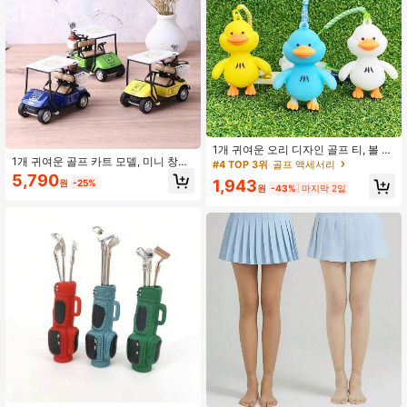
1개 귀여운 오리 디자인 골프 티, 볼 홀
1개 귀여운 골프 카트 모델, 미니 창의
더 및 볼 랙이 있는 83mm 플라스틱 골
#4 TOP 3위
골프 액세서리
적 모델, 풀백 작동, 골프 스포츠 액세
프 티
5,790
1,943
원
-25%
서리, 골프 선물, 1:36 스케일 합금 데
원
-43%
마지막 2일
스크탑 장식품, 파티 선물, 바닥 게임
에 적합