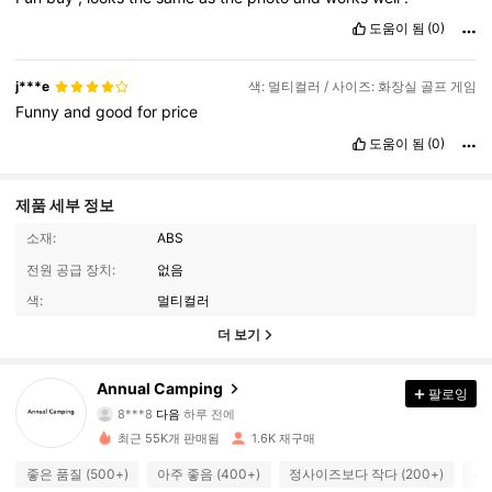
도움이 됨
(0)
j***e
색: 멀티컬러 / 사이즈: 화장실 골프 게임
Funny
and
good
for
price
도움이 됨
(0)
제품 세부 정보
소재:
ABS
전원 공급 장치:
없음
색:
멀티컬러
더 보기
Annual Camping
753 팔로워
4.74
팔로잉
8***8
다음
하루 전에
g***a
가 탐색 중입니다
최근 55K개 판매됨
1.6K 재구매
753 팔로워
4.74
좋은 품질 (500+)
아주 좋음 (400+)
정사이즈보다 작다 (200+)
사진
753 팔로워
4.74