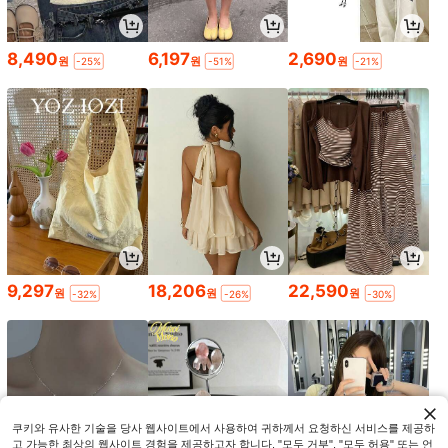
8,490
6,197
2,690
원
원
원
-25%
-51%
-21%
9,297
18,206
22,590
원
원
원
-32%
-26%
-30%
쿠키와 유사한 기술을 당사 웹사이트에서 사용하여 귀하께서 요청하신 서비스를 제공하
고 가능한 최상의 웹사이트 경험을 제공하고자 합니다. "모두 거부", "모두 허용" 또는 언