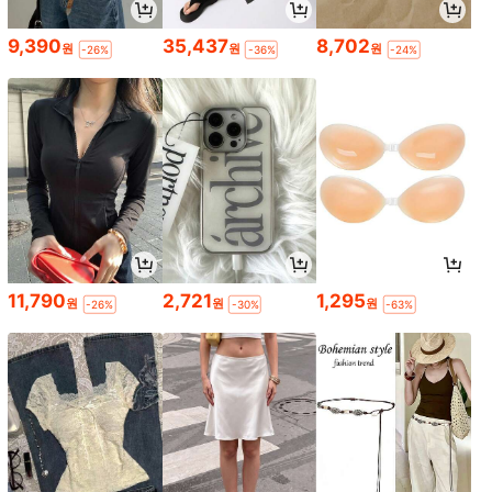
9,390
35,437
8,702
원
원
원
-26%
-36%
-24%
11,790
2,721
1,295
원
원
원
-26%
-30%
-63%