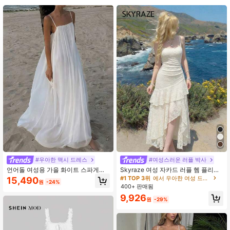
545K 팔로워
4.89
545K 팔로워
4.89
545K 팔로워
4.89
545K 팔로워
4.89
545K 팔로워
4.89
#우아한 맥시 드레스
#여성스러운 러플 박사
언어돌 여성용 가을 화이트 스파게티
Skyraze 여성 자카드 러플 헴 플리츠
스트랩 맥시 드레스, 스퀘어 넥 백리스
캐미 드레스, 섬세한 레이스 패턴과 티
#1 TOP 3위
에서 우아한 여성 드레스
15,490
545K 팔로워
4.89
원
-24%
플로잉 비치 드레스, 개학, 외출, 휴가,
어드 러플 헴이 있는 우아한 화이트 미
400+ 판매됨
생일에 적합한 우아한 스타일
디 드레스, 여름, 데이트, 파티, 피크닉,
9,926
휴일, 축제, 생일, 휴가, 비치웨어, 컨트
원
-29%
리 뮤직 페스티벌, 졸업, 가든 티 파티,
생일 의상, 2026 Y2k 의상 여성 의상,
545K 팔로워
4.89
파리 의상 여성 여름 비치 드레스 결혼
식 하객 드레스 여성 결혼식 파티 드레