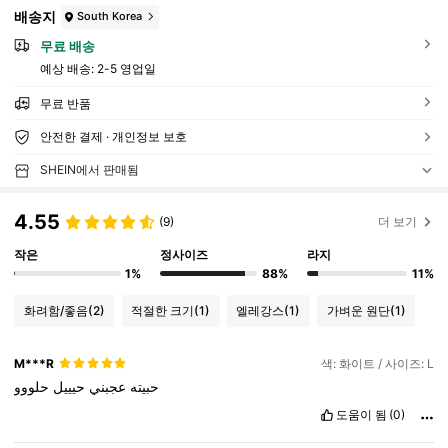
배송지
South Korea
무료 배송
예상 배송:
2-5 영업일
무료 반품
안전한 결제 · 개인정보 보호
SHEIN에서 판매됨
4.55
(9)
더 보기
작은
정사이즈
라지
1%
88%
11%
화려함/좋음
(2)
적절한 크기
(1)
엘레강스
(1)
가벼운 원단
(1)
M***R
색: 화이트 / 사이즈: L
حبيته
عجبني
حيييل
حلووو
도움이 됨
(0)