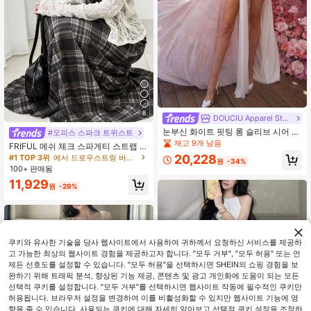
8
DOUCIU Apparel Store
눈부신 화이트 핏팅 롱 슬리브 시어 드
#오피스 스파크 트위스트
레스, 하이넥 디자인, 러치드 버스트
재고 9개 남음
FRIFUL 메쉬 체크 스파게티 스트랩 허
디테일, 프롬 또는 공식 행사에 적합
리 셔링 풀 스커트 캐주얼 활용도 높은
20,228
#1 TOP 3위
에서 드로우스트링 바닥까지 내려오는 드레스
원
-34%
드레스
100+ 판매됨
11,929
원
-29%
쿠키와 유사한 기술을 당사 웹사이트에서 사용하여 귀하께서 요청하신 서비스를 제공하
고 가능한 최상의 웹사이트 경험을 제공하고자 합니다. "모두 거부", "모두 허용" 또는 언
제든 선호도를 설정할 수 있습니다. "모두 허용"을 선택하시면 SHEIN의 쇼핑 경험을 보
완하기 위해 트래픽 분석, 향상된 기능 제공, 콘텐츠 및 광고 개인화에 도움이 되는 모든
선택적 쿠키를 설정합니다. "모두 거부"를 선택하시면 웹사이트 작동에 필수적인 쿠키만
허용됩니다. 브라우저 설정을 변경하여 이를 비활성화할 수 있지만 웹사이트 기능에 영
향을 줄 수 있습니다. 사용되는 쿠키에 대해 자세히 알아보고 선택적 쿠키 설정을 조정하