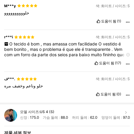
M***y
색: 화이트 / 사이즈: S
حلوووووووووو
도움이 됨
(1)
r***i
색: 화이트 / 사이즈: S
O
tecido
é
bom
,
mas
amassa
com
facilidade
O
vestido
é
bem
bonito
,
mas
o
problema
é
que
ele
é
transparente
.
Vem
com
um
forro
da
parte
dos
seios
para
baixo
muito
fininho
que
chega
a
ser
transparente
tamb
é
m
.
Os
seios
aparece
,
tive
도움이 됨
(17)
que
colocar
um
bojo
(
que
aparece
tamb
é
m
)
para
tampar
.
ف***.
색: 화이트 / 사이즈: S
حلو
وناعم
وخفيف
مره
도움이 됨
(0)
모델 사이즈:
US 4 (S)
신장 :
175.0
가슴 둘레 :
88.0
허리 둘레 :
62.0
엉덩이 둘레 :
97.0
제품 세부 정보