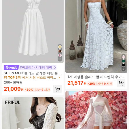
스 졸업 드레스 휴가 의상 여성 휴일
드레스 컨트리 콘서트 의상, 러플 드레
스, 여성용 여름 드레스
545K 팔로워
4.89
18
#빅토리아 시대의 매력
7
SHEIN MOD 솔리드 앞가슴 셔링 플리
1개 여성용 솔리드 컬러 프렌치 우아
츠 캐미 드레스
#1 TOP 3위
에서 셔링 버스트 바닥까지 내려오는 드레스
한 캐미솔 하이웨스트 드레스 파티 여
21,517
200+ 판매됨
원
-29%
지난 9 시간
름 화이트
21,009
원
-30%
지난 9 시간