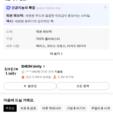
인공지능의 특징
상세에 기반하여 작성
워븐 패브릭:
세련된 무드와 깔끔한 직조감이 돋보이는 스타일.
섹시:
세련된 분위기의 감각적인 룩.
소재:
워븐 패브릭
구성:
100% 폴리에스터
세부 사항:
백리스, 크리스 크로스, 티어드 레이어
더 보기
SHEIN Unity
545K 팔로워
4.89
l***u
이(가)
30분 전에
지불됨
o***a
다음
10분 전에
최근 5.4M개 판매됨
5.2M 재구매
545K 팔로워
4.89
팔로잉
모든 항목
마음에 드실 거예요.
545K 팔로워
4.89
추천순
속옷 & 잠옷
의류 액세서리
가방 & 러기지
주얼리 & 시계