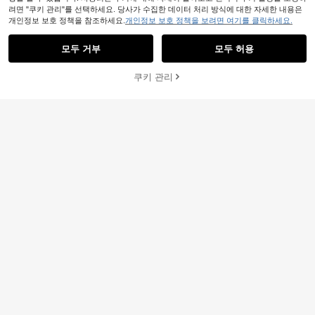
려면 "쿠키 관리"를 선택하세요. 당사가 수집한 데이터 처리 방식에 대한 자세한 내용은
개인정보 보호 정책을 참조하세요.
개인정보 보호 정책을 보려면 여기를 클릭하세요.
모두 거부
모두 허용
6
쿠키 관리
장바구니 담기
#정장
47% 할인!
13
우아한 파티/생일 캐주얼 여성 민소매
A라인 솔리드 컬러 맥시 드레스, 여름
#1 TOP 3위
에서 편안한 긴 드레스
kamazing
화이트
100+ 판매됨
우아한 비대칭 러플 스트랩 드레스, 여
성에게 적합, 미니멀리스트 스파게티
26,593
30,676
원
-29%
원
-28%
지난 9 시간
스트랩, 파티, 프롬, 이브닝 행사, 결혼
식, 홈커밍 등에 완벽, 여름과 봄 착용
에 적합.