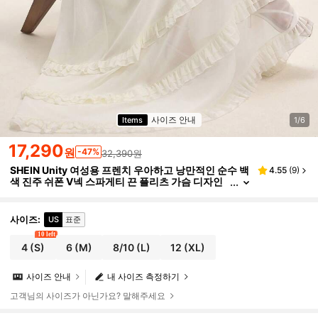
사이즈 안내
Items
1/6
17,290
원
-47%
32,390원
SHEIN Unity 여성용 프렌치 우아하고 낭만적인 순수 백
4.55
(
9
)
색 진주 쉬폰 V넥 스파게티 끈 플리츠 가슴 디자인
허리 타이트한 레이어드 프릴 햄 민소매 맥시 드레
스
사이즈
:
US
표준
10 left
4
(S)
6
(M)
8/10
(L)
12
(XL)
사이즈 안내
내 사이즈 측정하기
고객님의 사이즈가 아닌가요? 말해주세요