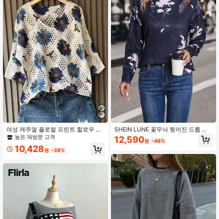
1M 팔로워
4.91
여성 캐주얼 플로럴 프린트 할로우 아
SHEIN LUNE 꽃무늬 찢어진 드롭 숄
웃 니트 탑스 휴가 여름 휴가용
더 니트 풀오버 가을 겨울 스웨터
높은 재방문 고객
12,590
원
-46%
10,428
원
-38%