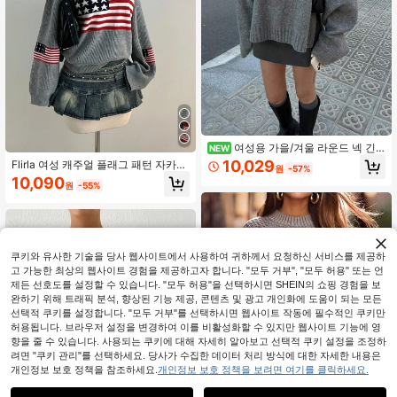
여성용 가을/겨울 라운드 넥 긴
NEW
팔 니트 울 스웨터, 사이드 슬릿 스트
10,029
Flirla 여성 캐주얼 플래그 패턴 자카드
원
-57%
레이트 슬리브 디자인, 개학 시즌 가을
니트 스웨터, 가을/겨울
10,090
원
-55%
쿠키와 유사한 기술을 당사 웹사이트에서 사용하여 귀하께서 요청하신 서비스를 제공하
고 가능한 최상의 웹사이트 경험을 제공하고자 합니다. "모두 거부", "모두 허용" 또는 언
제든 선호도를 설정할 수 있습니다. "모두 허용"을 선택하시면 SHEIN의 쇼핑 경험을 보
완하기 위해 트래픽 분석, 향상된 기능 제공, 콘텐츠 및 광고 개인화에 도움이 되는 모든
선택적 쿠키를 설정합니다. "모두 거부"를 선택하시면 웹사이트 작동에 필수적인 쿠키만
허용됩니다. 브라우저 설정을 변경하여 이를 비활성화할 수 있지만 웹사이트 기능에 영
향을 줄 수 있습니다. 사용되는 쿠키에 대해 자세히 알아보고 선택적 쿠키 설정을 조정하
려면 "쿠키 관리"를 선택하세요. 당사가 수집한 데이터 처리 방식에 대한 자세한 내용은
개인정보 보호 정책을 참조하세요.
개인정보 보호 정책을 보려면 여기를 클릭하세요.