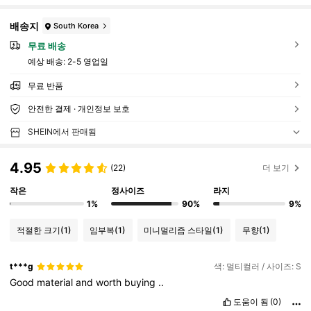
배송지
South Korea
무료 배송
예상 배송:
2-5 영업일
무료 반품
안전한 결제 · 개인정보 보호
SHEIN에서 판매됨
4.95
(22)
더 보기
작은
정사이즈
라지
1%
90%
9%
적절한 크기
(1)
임부복
(1)
미니멀리즘 스타일
(1)
무향
(1)
t***g
색: 멀티컬러 / 사이즈: S
Good
material
and
worth
buying
..
도움이 됨
(0)