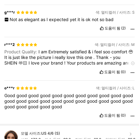
g***r
색: 멀티컬러 / 사이즈: S
Not
as
elegant
as
I
expected
yet
it
is
ok
not
so
bad
도움이 됨
(2)
r***2
색: 멀티컬러 / 사이즈: M
Product Quality:
I
am
Extremely
satisfied
&
i
feel
soo
comfort
🥹
It
is
just
like
the
picture
i
really
love
this
one
.
Thank
-
you
SHEIN
🫶🏻
I
love
your
brand
!
Your
products
are
amazing
and
I
can
'
t
get
enough
of
them
!
You
did
an
amazing
job
!
Keep
up
도움이 됨
(0)
the
good
work
.
I
’
ll
shop
again
from
you
♥️
o***r
색: 멀티컬러 / 사이즈: L
Good
good
good
good
good
good
good
good
good
good
good
good
good
good
good
good
good
good
good
good
good
good
good
good
good
good
good
도움이 됨
(0)
모델 사이즈:
US 4/6 (S)