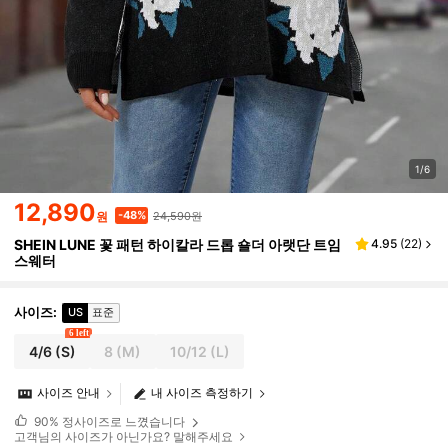
1/6
12,890
24,590원
-48%
원
SHEIN LUNE 꽃 패턴 하이칼라 드롭 숄더 아랫단 트임
4.95
(
22
)
스웨터
사이즈
:
US
표준
6 left
4/6
(S)
8
(M)
10/12
(L)
사이즈 안내
내 사이즈 측정하기
90%
정사이즈로 느꼈습니다
고객님의 사이즈가 아닌가요? 말해주세요