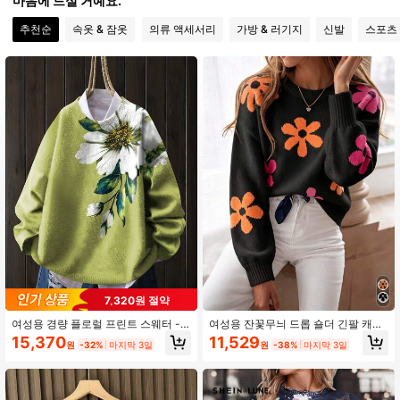
마음에 드실 거예요.
추천순
속옷 & 잠옷
의류 액세서리
가방 & 러기지
신발
스포츠
1M 팔로워
4.91
1M 팔로워
4.91
1M 팔로워
4.91
1M 팔로워
4.91
1M 팔로워
4.91
7,320원 절약
1M 팔로워
4.91
여성용 경량 플로럴 프린트 스웨터 -
여성용 잔꽃무늬 드롭 숄더 긴팔 캐주
멀티컬러 꽃 패턴, 캐주얼 크루넥 긴팔
얼 루즈핏 풀오버 스웨터, 가을/겨울
15,370
11,529
원
-32%
마지막 3일
원
-38%
마지막 3일
탑 가을
휴가에 적합
1M 팔로워
4.91