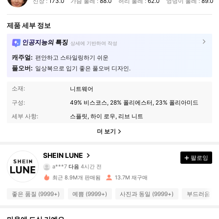
신장 :
173.0
가슴 둘레 :
88.0
허리 둘레 :
62.0
엉덩이 둘레 :
89.0
제품 세부 정보
인공지능의 특징
상세에 기반하여 작성
캐주얼:
편안하고 스타일링하기 쉬운
풀오버:
일상복으로 입기 좋은 풀오버 디자인.
소재:
니트웨어
구성:
49% 비스코스, 28% 폴리에스터, 23% 폴리아미드
세부 사항:
스플릿, 하이 로우, 리브 니트
더 보기
1M 팔로워
4.91
SHEIN LUNE
팔로잉
a***7
다음
4시간 전
e***z
가 탐색 중입니다
1M 팔로워
최근 8.9M개 판매됨
13.7M 재구매
4.91
좋은 품질 (9999+)
예쁨 (9999+)
사진과 동일 (9999+)
부드러움 (99
1M 팔로워
4.91