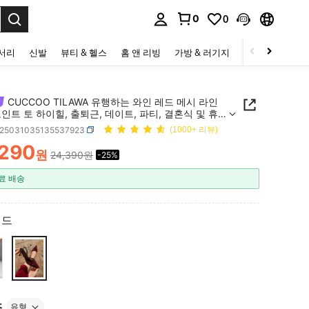
0
0
to select.
세서리
신발
뷰티 & 헬스
홈 앤 리빙
가방 & 러기지
스포츠 & 아웃
CUCCOO TILAWA 유행하는 와인 레드 메시 라인
인트 토 하이힐, 출퇴근, 데이트, 파티, 결혼식 및 휴
적합
x25031035135537923
(1000+ 리뷰)
,290
원
24,390원
-25%
ICE AND AVAILABILITY
료 배송
레드
즈
유형