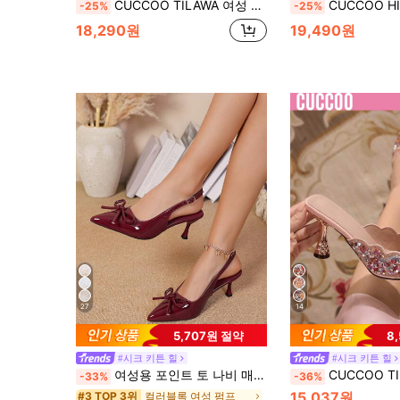
CUCCOO TILAWA 여성 패션 블랙 메쉬 라인스톤 백 스트랩 뾰족한 발끝 하이힐, 통근, 데이트, 파티, 결혼식, 휴가에 적합
CUCCOO HITCHD 여성용 새로운 자수 레이스 뾰족한 토 우아한 샴
-25%
-25%
18,290원
19,490원
27
14
5,707원 절약
8
#시크 키튼 힐
#시크 키튼 힐
여성용 포인트 토 나비 매듭 샌들, 7cm 하이힐 로마 스타일 키튼 힐 슈즈, 요정 탄성 버클 클로저 하이힐
CUCCOO TILAWA 여성 패션 파
-33%
-36%
15,037원
컬러블록 여성 펌프
#3 TOP 3위