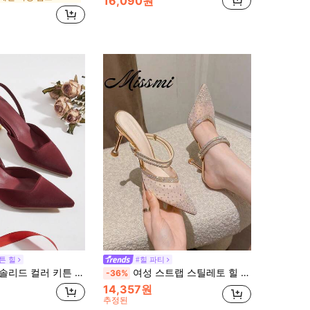
16,090원
튼 힐
#힐 파티
 펌프스, 우아한 뾰족코 하이힐, 패셔너블한 앵클 스트랩 하이힐
여성 스트랩 스틸레토 힐 샌들, 뾰족한 코 라인스톤 메시 슬립온/백리스 빅사이즈 샌들, 우아한, 뮬, 파티, 여름 의상
-36%
14,357원
추정된