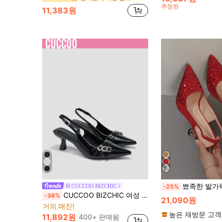
추정된
11,383원
뾰족한 발가락 하이힐 펌프스 
CUCCOO BIZCHIC
-25%
에서 CUCCOO 파티 신발 .
#1 TOP 3위
CUCCOO BIZCHIC 여성 신발 여성용 뾰족한 발가락, 얇은 하이힐, 블랙 멀티 스트랩 백 스트랩 우아한 우아한 출퇴근 여성용 하이힐 신발, 슬링백 신발, 일상적인 다용도 작업 및 쇼핑 여성용 신발에 적합
-36%
거의 매진!
21,090원
에서 CUCCOO 파티 신발 .
에서 CUCCOO 파티 신발 .
#1 TOP 3위
#1 TOP 3위
거의 매진!
거의 매진!
높은 재방문 고객
11,892원
400+ 판매됨