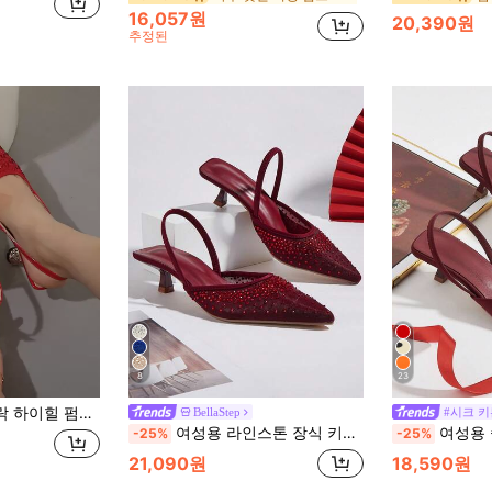
16,057원
20,390원
추정된
8
23
발렌타인, 우아한, 파티 의상
BellaStep
#시크 키
여성용 라인스톤 장식 키튼 힐, 뾰족한 발가락 중공 슬립온 샌들, 패셔너블하고 우아한 파티 및 정장용 로우 힐 구두
여성용 솔리드 컬러 키튼 힐
-25%
-25%
21,090원
18,590원