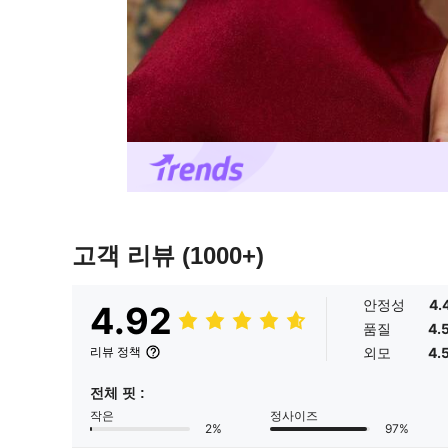
고객 리뷰
(1000+)
안정성
4.
4.92
품질
4.
외모
4.
리뷰 정책
전체 핏 :
작은
정사이즈
2%
97%