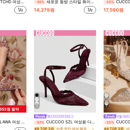
페인 메쉬 하이힐, 로맨틱 데이트, 결혼식, 연회를 위한 신부 신발
새로운 동방 스타일 화이트 하이힐 뮬, 뾰족한 레이스 자수 컨버터블 샌들 여성용, 여름 신발
CUCCOO TILAWA 여성용 
-30%
-25%
14,279원
17,590원
10
7
,553원 절약
CUCCOO SZL
#힐 파티
티 뾰족한 스틸레토 힐 라인스톤 펌프스
CUCCOO SZL 여성용 다크 레드 패션 클래식 심플 버클 통근 오피스웨어 스틸레토 힐 하이힐 슈즈
CUCCOO TILAWA 샴페인 
-37%
-25%
아주 멋진 여성 펌프
샴
#9 TOP 3위
#4 TOP 3위