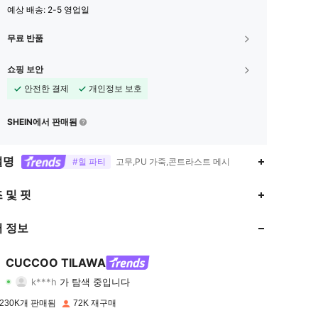
예상 배송:
2-5 영업일
무료 반품
쇼핑 보안
안전한 결제
개인정보 보호
SHEIN에서 판매됨
설명
#힐 파티
고무,PU 가죽,콘트라스트 메시
4.91
1.5K
156K
 및 핏
4.91
1.5K
156K
 정보
4.91
1.5K
156K
CUCCOO TILAWA
k***h
가 탐색 중입니다
4.91
1.5K
156K
등급
아이템
팔로워
230K개 판매됨
72K 재구매
4.91
1.5K
156K