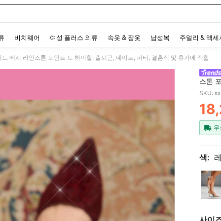
 and down arrow keys to navigate search 최근 검색어 and 검색 후 발견. Press Enter 
류
비치웨어
여성 플러스 의류
속옷 & 잠옷
남성복
주얼리 & 액
 레드 메시 라인스톤 포인트 토 하이힐, 출퇴근, 데이트, 파티, 결혼식 및 휴가에 적합
스톤 포
가에 
SKU: s
18
PR
무
색:
사이