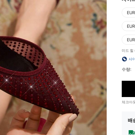
EUR
EUR
EUR
미드 힐 (
사이
수량:
체크아웃
배