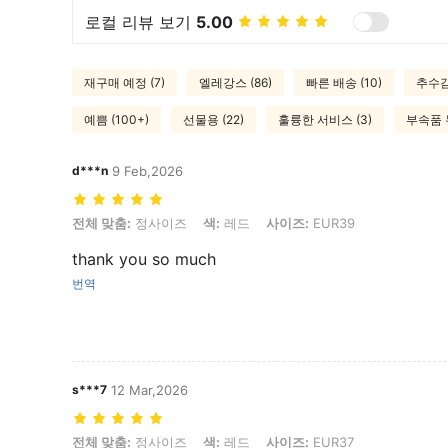
로컬 리뷰 보기
5.00
재구매 예정 (7)
엘레강스 (86)
빠른 배송 (10)
추수감
예쁨 (100+)
선물용 (22)
훌륭한 서비스 (3)
부속품 누
d***n
9 Feb,2026
전체 맞춤: 정사이즈, 색: 레드, 사이즈: EUR39
전체 맞춤:
정사이즈
색:
레드
사이즈:
EUR39
thank you so much
번역
s***7
12 Mar,2026
전체 맞춤: 정사이즈, 색: 레드, 사이즈: EUR37
전체 맞춤:
정사이즈
색:
레드
사이즈:
EUR37