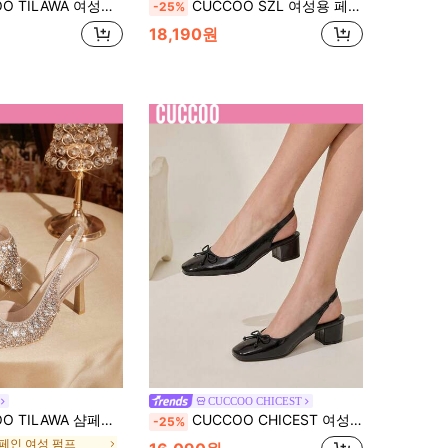
뾰족 발끝 메쉬 & 라인 스톤 싱글 스트랩 플랫슈즈, 일상 착용용 캐주얼
CUCCOO SZL 여성용 페이턴트 가죽 포인티드 앵클 스트랩 스틸레토 하이힐, 크로스 스트랩 클로즈드 토우 로우 뱀프 슈즈, 우아한 여성 파티 웨딩
-25%
18,190원
CUCCOO CHICEST
컬러 모조 다이아몬드 장식 뾰족한 토 하이힐 파티 여성용 웨딩 펌프스
CUCCOO CHICEST 여성 레트로 블랙 페이턴트 가죽 스퀘어 토 슬링백 하이힐, 귀여운 보우 4cm 낮은 두꺼운 굽 샌들
-25%
페인 여성 펌프