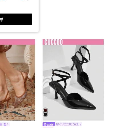
부
튼 힐
CUCCOO SZL