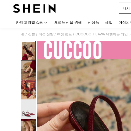
나시
Use up
카테고리별 쇼핑
바로 당신을 위해
신상품
세일
여성의
홈
신발
여성 신발
여성 펌프
CUCCOO TILAWA 유행하는 와인
/
/
/
/