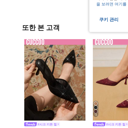
을 보려면 여기를
쿠키 관리
또한 본 고객
14
#시크 키튼 힐
#시크 키튼 힐