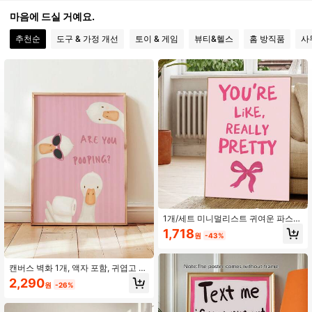
마음에 드실 거예요.
358 팔로워
4.89
추천순
도구 & 가정 개선
토이 & 게임
뷰티&헬스
홈 방직품
사
358 팔로워
4.89
358 팔로워
4.89
358 팔로워
4.89
358 팔로워
4.89
358 팔로워
4.89
358 팔로워
4.89
1개/세트 미니멀리스트 귀여운 파스텔
리본 "당신은 보이는 만큼 아름답습니
1,718
원
-43%
다" 아트 포스터 및 프린트, 거실 장식,
358 팔로워
4.89
핑크 걸 포스터, 핑크 에스테틱, 핑크
기숙사 장식, 귀여운 캔버스 벽 아트,
프레임 없음, 생일 및 졸업 선물용 벽
캔버스 벽화 1개, 액자 포함, 귀엽고 재
아트
밌는 거위 "푸프 쌀래?" 욕실 벽 포스
2,290
원
-26%
터, 핑크 줄무늬 배경, 미니멀한 화장
지 디자인, 어린이 욕실 및 손님용 욕
실, 특별한 집들이 선물, 욕실 데코, 감