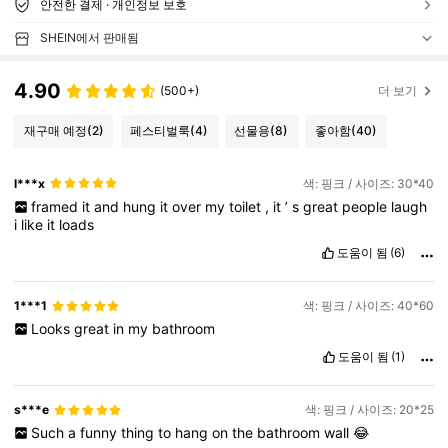
안전한 결제 · 개인정보 보호
SHEIN에서 판매됨
4.90
(500+)
더 보기
재구매 예정
(2)
페스티벌룩
(4)
선물용
(8)
좋아함
(40)
l***x
색: 핑크 / 사이즈: 30*40
framed
it
and
hung
it
over
my
toilet
,
it
’
s
great
people
laugh
i
like
it
loads
도움이 됨
(6)
1***1
색: 핑크 / 사이즈: 40*60
Looks
great
in
my
bathroom
도움이 됨
(1)
s***e
색: 핑크 / 사이즈: 20*25
Such
a
funny
thing
to
hang
on
the
bathroom
wall
😂