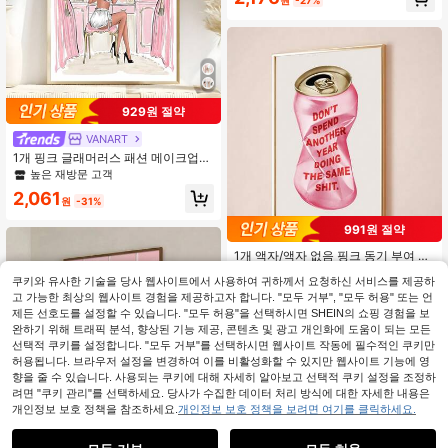
색 줄무늬 귀여운 장난스러운 동물 우
아한 벽 아트 장식, 화장실, 거실, 현대
적인 홈 데코에 적합
929원 절약
VANART
1개 핑크 글래머러스 패션 메이크업
프레피 우아한 뷰티 벽 아트, 재미있는
높은 재방문 고객
욕실 동물 펭귄 포스터, 침실 장식, 거
2,061
실 장식, 벽 아트, 벽 장식, 홈 데코, 룸
원
-31%
데코, 캔버스 벽 아트, 포스터, 프레임
포함 벽 아트, 선택적 프레임
991원 절약
1개 액자/액자 없음 핑크 동기 부여 인
용구 캔버스 포스터 영감을 주는 타이
2,199
원
-31%
쿠키와 유사한 기술을 당사 웹사이트에서 사용하여 귀하께서 요청하신 서비스를 제공하
포그래피 프레피 벽 아트 프린트 여성
스러운 방 장식 긍정적인 확언 아파트,
고 가능한 최상의 웹사이트 경험을 제공하고자 합니다. "모두 거부", "모두 허용" 또는 언
거실, 침실, 현대적인 가정 장식을 위
제든 선호도를 설정할 수 있습니다. "모두 허용"을 선택하시면 SHEIN의 쇼핑 경험을 보
한 그림
완하기 위해 트래픽 분석, 향상된 기능 제공, 콘텐츠 및 광고 개인화에 도움이 되는 모든
선택적 쿠키를 설정합니다. "모두 거부"를 선택하시면 웹사이트 작동에 필수적인 쿠키만
허용됩니다. 브라우저 설정을 변경하여 이를 비활성화할 수 있지만 웹사이트 기능에 영
향을 줄 수 있습니다. 사용되는 쿠키에 대해 자세히 알아보고 선택적 쿠키 설정을 조정하
려면 "쿠키 관리"를 선택하세요. 당사가 수집한 데이터 처리 방식에 대한 자세한 내용은
개인정보 보호 정책을 참조하세요.
개인정보 보호 정책을 보려면 여기를 클릭하세요.