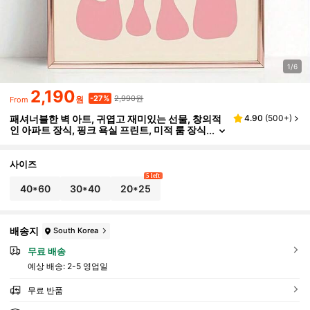
1/6
2,190
2,990원
-27%
원
From
패셔너블한 벽 아트, 귀엽고 재미있는 선물, 창의적
4.90
(
500+
)
인 아파트 장식, 핑크 욕실 프린트, 미적 룸 장식
(핑크)
사이즈
5 left
40*60
30*40
20*25
배송지
South Korea
무료 배송
예상 배송:
2-5 영업일
무료 반품