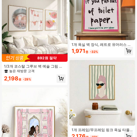
성적인 집 꾸미기
1개 욕실 벽 장식, 레트로 유머러스 포
스터, 캔버스 벽 스티커, 재미있는 욕
1,971
원
-32%
실 아트, 도파민 장식, 포스터 아트, 침
실 거실 복도 장식, 핑크 벽 아트, 인용
892원 절약
구 벽 아트 장식 벽화, 홈 데코레이션,
생일 졸업 선물
1/3개 코스탈 그루브 벽 예술 그림 디
스코 볼 & 핑크 칵테일 & 비키니 프린
높은 재방문 고객
트 캔버스 페인팅 프레피 포스터 펑키
2,198
미학 침실 기숙사 거실 콜라주 홈 데코
원
-29%
그녀를 위한 선물 프레임 없음
1개 프레임/무프레임 핑크 욕실 타올
재미있는 오리 욕실 캔버스 포스터, 녹
2,176
원
-27%