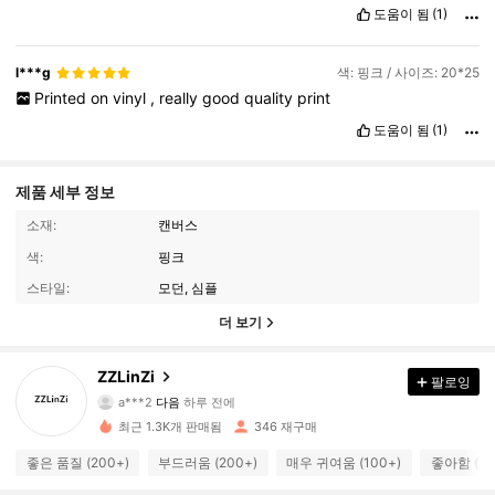
도움이 됨
(1)
l***g
색: 핑크 / 사이즈: 20*25
Printed
on
vinyl
,
really
good
quality
print
도움이 됨
(1)
제품 세부 정보
소재:
캔버스
색:
핑크
스타일:
모던, 심플
더 보기
358 팔로워
4.89
ZZLinZi
팔로잉
a***2
다음
하루 전에
p***i
가 탐색 중입니다
358 팔로워
4.89
최근 1.3K개 판매됨
346 재구매
좋은 품질 (200+)
부드러움 (200+)
매우 귀여움 (100+)
좋아함 (10
358 팔로워
4.89