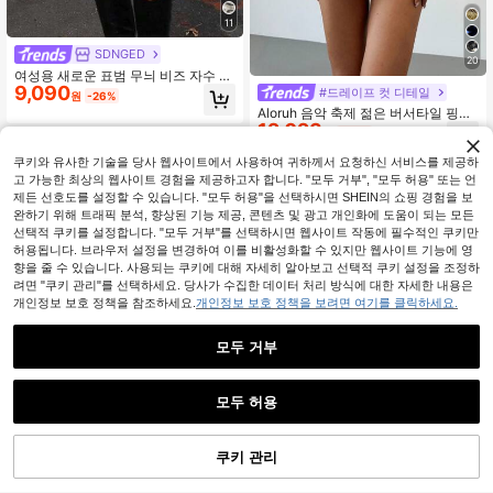
11
SDNGED
20
여성용 새로운 표범 무늬 비즈 자수 캐
9,090
주얼 일상 반바지, 사계절 활용 가능,
#드레이프 컷 디테일
원
-26%
가을/겨울 여름, 보헤미안 시크
Aloruh 음악 축제 젊은 버서타일 핑크
12,023
시퀸 저웨스트 미니 여성 반바지
원
-30%
쿠키와 유사한 기술을 당사 웹사이트에서 사용하여 귀하께서 요청하신 서비스를 제공하
고 가능한 최상의 웹사이트 경험을 제공하고자 합니다. "모두 거부", "모두 허용" 또는 언
제든 선호도를 설정할 수 있습니다. "모두 허용"을 선택하시면 SHEIN의 쇼핑 경험을 보
완하기 위해 트래픽 분석, 향상된 기능 제공, 콘텐츠 및 광고 개인화에 도움이 되는 모든
선택적 쿠키를 설정합니다. "모두 거부"를 선택하시면 웹사이트 작동에 필수적인 쿠키만
허용됩니다. 브라우저 설정을 변경하여 이를 비활성화할 수 있지만 웹사이트 기능에 영
향을 줄 수 있습니다. 사용되는 쿠키에 대해 자세히 알아보고 선택적 쿠키 설정을 조정하
려면 "쿠키 관리"를 선택하세요. 당사가 수집한 데이터 처리 방식에 대한 자세한 내용은
개인정보 보호 정책을 참조하세요.
개인정보 보호 정책을 보려면 여기를 클릭하세요.
모두 거부
모두 허용
7
쿠키 관리
장바구니 담기
30% 할인!
#숲의 색조
Aloruh 그린 스팽글 자수 미니 스커트,