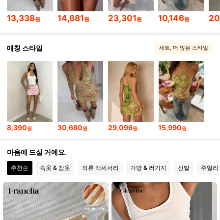
554K 팔로워
4.86
13,338
14,681
23,301
10,146
20
원
원
원
원
매칭 스타일
세트
, 더 많은 스타일
554K 팔로워
4.86
554K 팔로워
4.86
554K 팔로워
4.86
8,390
30,680
29,096
15,990
원
원
원
원
554K 팔로워
4.86
마음에 드실 거예요.
추천순
속옷 & 잠옷
의류 액세서리
가방 & 러기지
신발
주얼리 
554K 팔로워
4.86
554K 팔로워
4.86