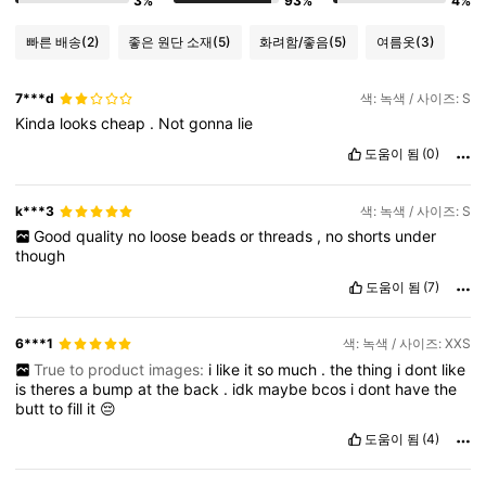
3%
93%
4%
빠른 배송
(2)
좋은 원단 소재
(5)
화려함/좋음
(5)
여름옷
(3)
7***d
색: 녹색 / 사이즈: S
Kinda
looks
cheap
.
Not
gonna
lie
도움이 됨
(0)
k***3
색: 녹색 / 사이즈: S
Good
quality
no
loose
beads
or
threads
,
no
shorts
under
though
도움이 됨
(7)
6***1
색: 녹색 / 사이즈: XXS
True to product images:
i
like
it
so
much
.
the
thing
i
dont
like
is
theres
a
bump
at
the
back
.
idk
maybe
bcos
i
dont
have
the
butt
to
fill
it
😔
도움이 됨
(4)