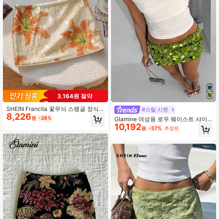
3,164원 절약
SHEIN Franclia 꽃무늬 스팽글 장식
#스틸 시퀸
8,226
미니 스커트, 여름 휴가 및 해변에 적
원
-28%
Glamine 여성용 로우 웨이스트 샤이
합
10,192
니 스팽글 바디콘 미니 스커트, 섹시
원
-37%
추정된
스팽글 스커트 스팽글 스커트 여성 반
바지