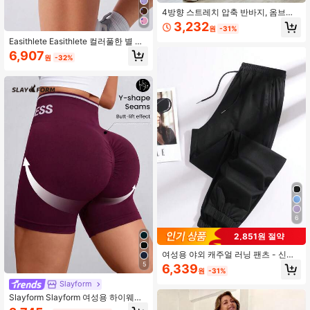
4방향 스트레치 압축 반바지, 옴브레
블루, 기계 세탁 가능. 엉덩이 리프팅
3,232
원
-31%
반바지. 스포츠
Easithlete Easithlete 컬러풀한 별 프
린트 하이웨스트 심리스 스포츠 반바
6,907
원
-32%
지
6
2,851원 절약
여성용 야외 캐주얼 러닝 팬츠 - 신축
성 있는 허리 밴드 포켓 스포츠 바지,
5
6,339
원
-31%
경량 사계절 바지, 여성용 운동 긴 바
지, 체육관에 적합, 기계 세탁 가능, 단
Slayform
색 디자인, 편안한 착용감, Y-자형 스
Slayform Slayform 여성용 하이웨스
타일, 신축성 있는 허리, 야외 하이킹
트 심리스 스포츠 반바지 일상 피트니