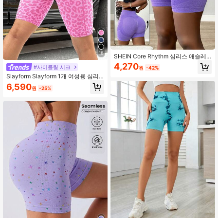
18
SHEIN Core Rhythm 심리스 애슬레
틱 쇼츠, 슬림핏 힙업 허리 슬리밍
4,270
#사이클링 시크
원
-42%
Slayform Slayform 1개 여성용 심리
스 섹시 레오파드 프린트 3D 라인 스
6,590
원
-25%
포츠 쇼츠, 달리기, 피트니스, 요가, 사
이클링용