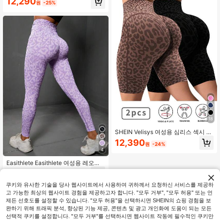
12,290
원
-25%
부드러운 촉감, 빠른 건조, 통기성, 4방
향 스트레치 엉덩이 리프팅 레깅스, 하
이킹, 러닝, 사이클링, 요가, 피클볼, 운
동, 캐주얼용
18
SHEIN Velisys 여성용 심리스 섹시 레
오파드 프린트 3D 라인 러닝 피트니스
12,390
원
-24%
운동 요가 사이클링 스포츠 쇼츠 2종
4
세트
Easithlete Easithlete 여성용 레오파
드 프린트 하이 웨이스트 심리스 탄성
6,790
원
-56%
스포츠 레깅스
쿠키와 유사한 기술을 당사 웹사이트에서 사용하여 귀하께서 요청하신 서비스를 제공하
고 가능한 최상의 웹사이트 경험을 제공하고자 합니다. "모두 거부", "모두 허용" 또는 언
제든 선호도를 설정할 수 있습니다. "모두 허용"을 선택하시면 SHEIN의 쇼핑 경험을 보
완하기 위해 트래픽 분석, 향상된 기능 제공, 콘텐츠 및 광고 개인화에 도움이 되는 모든
선택적 쿠키를 설정합니다. "모두 거부"를 선택하시면 웹사이트 작동에 필수적인 쿠키만