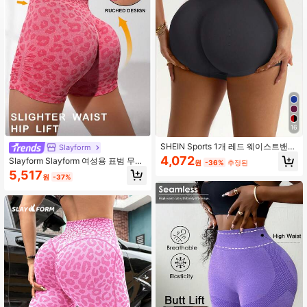
179K 팔로워
4.94
179K 팔로워
4.94
179K 팔로워
4.94
16
179K 팔로워
4.94
SHEIN Sports 1개 레드 웨이스트밴드
Slayform
스포츠 반바지, 이음새 없는 니트 고탄
4,072
Slayform Slayform 여성용 표범 무늬
원
-36%
추정된
성 편안한 요가, 피트니스, 야외 스포
플리츠 하이웨스트 캐주얼 다용도 일
5,517
츠
원
-37%
상 여행 스포츠 반바지
179K 팔로워
4.94
179K 팔로워
4.94