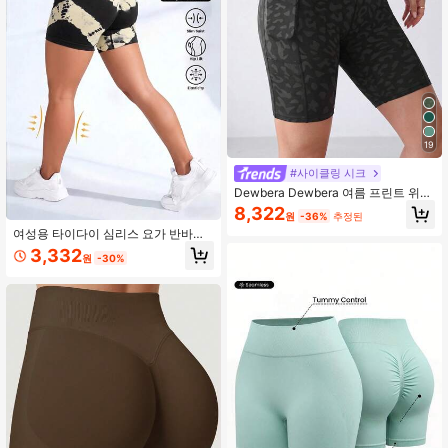
19
#사이클링 시크
Dewbera Dewbera 여름 프린트 위장
패치워크 반바지, 이중 포켓 포함
8,322
원
-36%
추정된
여성용 타이다이 심리스 요가 반바지
하이웨스트 힙업 압박 반바지 운동 러
3,332
원
-30%
닝 사이클링 스포츠용