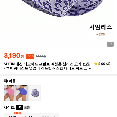
1/8
3,190
7,590원
-58%
원
SHEIN 패션 레오파드 프린트 여성용 심리스 요가 쇼츠
4.00
(
3
)
- 하이웨이스트 엉덩이 리프팅 & 스킨 타이트 피트
니스 팬츠
색: 퍼플
사이즈
:
US
표준
9 left