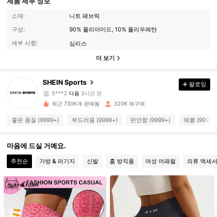
제품 세부 정보
소재:
니트 패브릭
구성:
90% 폴리아미드, 10% 폴리우레탄
세부 사항:
심리스
더 보기
179K 팔로워
4.94
SHEIN Sports
팔로잉
5***2
다음
3시간 전
p***r
가 탐색 중입니다
최근 730K개 판매됨
320K 재구매
179K 팔로워
4.94
좋은 품질 (9999+)
부드러움 (9999+)
편안함 (9999+)
예쁨 (9999+
179K 팔로워
4.94
마음에 드실 거예요.
추천순
가방 & 러기지
신발
홈 방직품
여성 어패럴
의류 액세
179K 팔로워
4.94
179K 팔로워
4.94