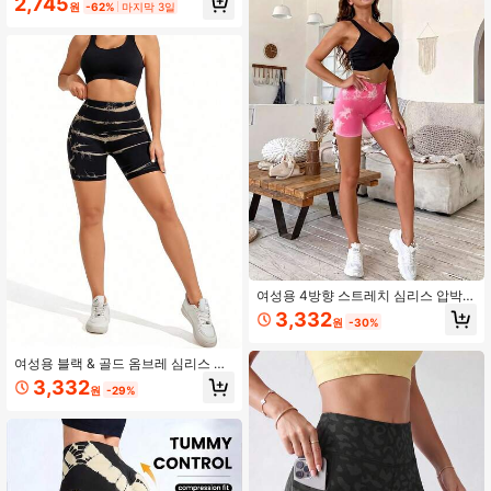
2,745
및 스포츠 애호가에게 이상적인 블랙
원
-62%
마지막 3일
스에 적합
봄
여성용 4방향 스트레치 심리스 압박
반바지.. 고밀도, 기계 세탁 가능. 엉덩
3,332
원
-30%
이 리프팅 반바지. 스포츠
여성용 블랙 & 골드 옴브레 심리스 하
이웨이스트 요가 쇼츠, 4방향 스트레
3,332
원
-29%
치 허리 & 복부 컨트롤 바이크 쇼츠 스
포츠