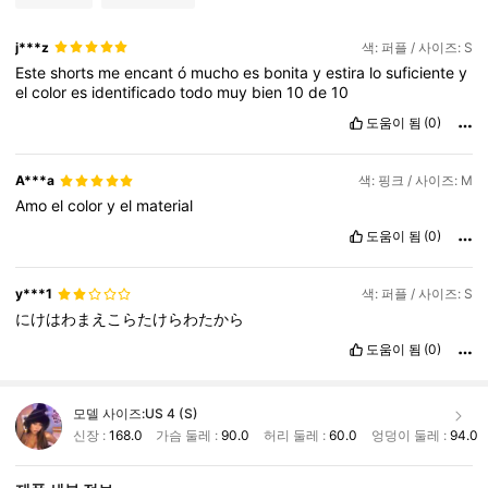
j***z
색: 퍼플 / 사이즈: S
Este
shorts
me
encant
ó
mucho
es
bonita
y
estira
lo
suficiente
y
el
color
es
identificado
todo
muy
bien
10
de
10
도움이 됨
(0)
A***a
색: 핑크 / 사이즈: M
Amo
el
color
y
el
material
도움이 됨
(0)
y***1
색: 퍼플 / 사이즈: S
にけはわまえこらたけらわたから
도움이 됨
(0)
모델 사이즈:
US 4 (S)
신장 :
168.0
가슴 둘레 :
90.0
허리 둘레 :
60.0
엉덩이 둘레 :
94.0