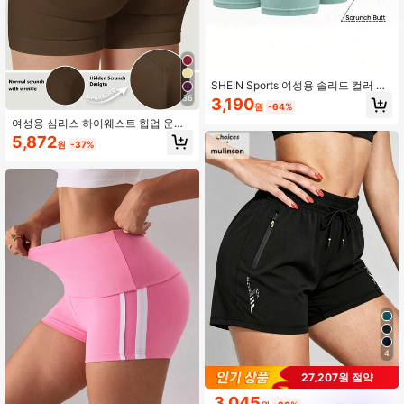
SHEIN Sports 여성용 솔리드 컬러 캐
주얼 피트니스 반바지
36
3,190
원
-64%
여성용 심리스 하이웨스트 힙업 운동
반바지, 복부 보정 앞봉제선 없음 스쿼
5,872
원
-37%
트 방지 4방향 스트레치 짐 요가 바이
커 쇼츠, 스포츠
4
27,207원 절약
3,045