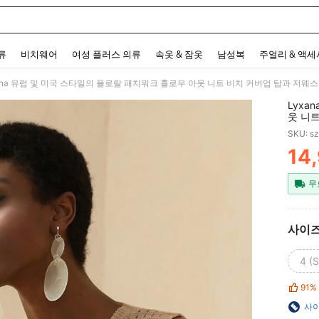
 and down arrow keys to navigate search 최근 검색어 and 검색 후 발견. Press Enter 
류
비치웨어
여성 플러스 의류
속옷 & 잠옷
남성복
주얼리 & 액
ana 유럽 및 미국 스타일의 플로랄 패치워크 홀로우 아웃 니트 비치 커버업 탑과 저웨스
Lyxa
웃 니
세트, 
SKU: s
14
PR
무
사이
4 (S
91%
사이