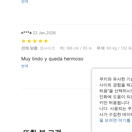
번역
c***a
22 Jan,2026
전체 맞춤: 정사이즈, 키: 166 cm / 65 in, 무게: 60 kg / 132 lbs, 흉상: 99
전체 맞춤:
정사이즈
키:
166 cm / 65 in
무게:
60 kg / 132 lb
Muy lindo y queda hermoso
번역
쿠키와 유사한 기
사이트 경험을 제공
허용"을 선택하시면
리뷰 더 
인화에 도움이 되
키만 허용됩니다.
니다. 사용되는 
사가 수집한 데이
을 보려면 여기를