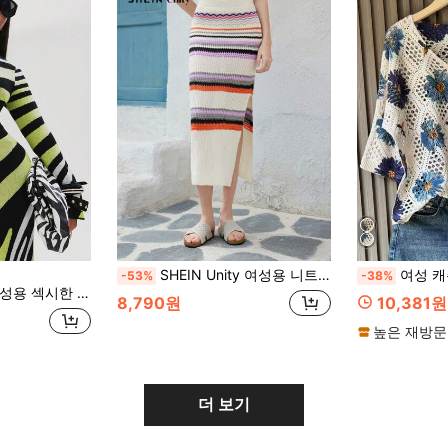
SHEIN Unity 여성용 니트 풀오버 & 스커트 세트, 미니멀리스트 & 패셔너블, 봄 & 가을에 적합
여성 캐주얼 플로럴 
-53%
-38%
일 스트라이프 컬러블록 긴팔 백 슬릿 드레스
8,790원
10,381원
높은 재방문
더 보기