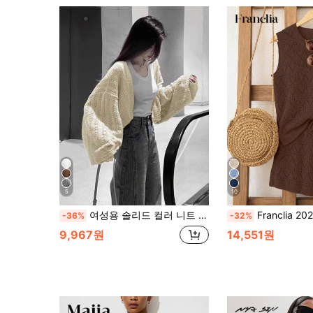
5
10
여성용 솔리드 컬러 니트 캐주얼 루즈핏 긴팔 가디건 여름
Franclia 2026년 신상 봄/여름 유럽 및 미국 스타일 비치 휴가 캐주얼 루즈 니트 조끼, 할로우 아웃
-36%
-32%
9,967원
14,551원