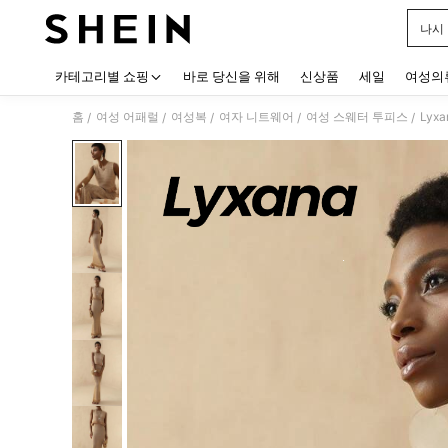
나시
Use up
카테고리별 쇼핑
바로 당신을 위해
신상품
세일
여성의
홈
여성 어패럴
여성복
여자 니트웨어
여성 스웨터 투피스
Lyx
/
/
/
/
/