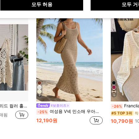
모두 허용
모두 거
9
19
비대칭 헴 민소매 루즈핏 캐주얼 니트 탑 휴가용
Franclia 여성용 새 솔리
#보호이즈
-26%
여성용 V넥 민소매 우아한 니트 홀로우 아웃 베스트 드레스, 비치 휴가 커버업 스웨터, 봄 여름 가을 겨울
-25%
직
#5 TOP 3위
판매됨
12,190원
10,790원
1