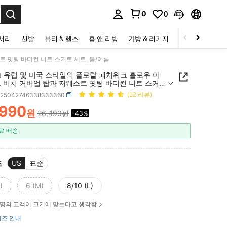
0
0
to select.
세서리
신발
뷰티 & 헬스
홈 앤 리빙
가방 & 러기지
스포츠 & 아웃
트 핏팅 바디컨 니트 스커트 세트, 봄/여름
na 유럽 및 미국 스타일의 플로랄 패치워크 홀로우 아
트 비치 커버업 탑과 저웨스트 핏팅 바디컨 니트 스커트
봄/여름
z25042746338333360
(12 리뷰)
,990
원
26,490원
-43%
ICE AND AVAILABILITY
료 배송
즈
US
표준
)
6 (M)
8/10 (L)
명의 고객이 크기에 맞는다고 생각함
즈 안내