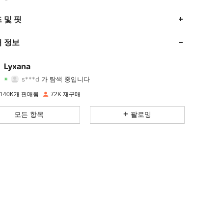
4.90
2K
47K
 및 핏
4.90
2K
47K
 정보
4.90
2K
47K
Lyxana
s***d
가 탐색 중입니다
4.90
2K
47K
등급
아이템
팔로워
140K개 판매됨
72K 재구매
4.90
2K
47K
모든 항목
팔로잉
4.90
2K
47K
4.90
2K
47K
4.90
2K
47K
4.90
2K
47K
4.90
2K
47K