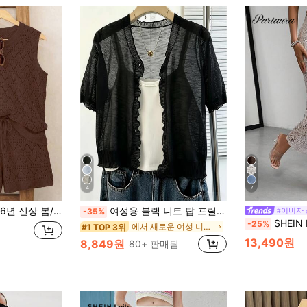
4
7
 디자인 보헤미안 데일리 레트로 라운드 넥 시크한 한국 버전 섹시 할로우 숏 팬츠 여성용 2피스 스웨터 세트
여성용 블랙 니트 탑 프릴 트림, 얇고 루즈한 슬라우치 싱글 브레스트 자외선 차단 탑, 홀로우 아웃 통기성, 야외 팔 커버리지 여름
#이비자
-35%
SHEIN Par
-25%
에서 새로운 여성 니트 상의
#1 TOP 3위
13,490원
8,849원
80+ 판매됨