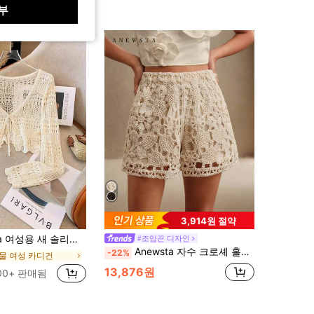
부
3,914원 절약
드 컬러 홀로우 아웃 크로셰 니트 레이스 경량 가디건, 다용도 커버업
#조임끈 디자인
Anewsta 자수 크로셰 홀로우 아웃 캐주얼 휴가 여성용 반바지
-22%
물 여성 카디건
13,876원
00+ 판매됨