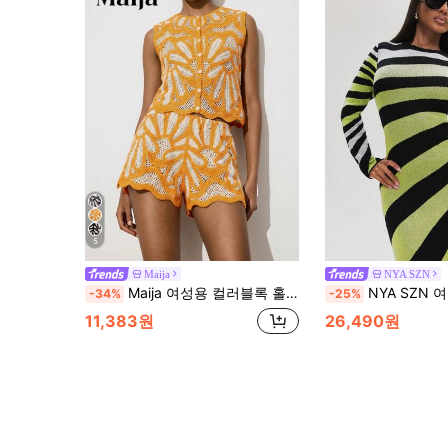
5
Maija
NYA SZN
Maija 여성용 컬러블록 홀로우 아웃 싱글 브레스트 민소매 니트 탑 가을 할로윈 캐주얼 휴가 비치 외출용
NYA SZN 여성용 섹시한 스트리트 스타
-34%
-25%
11,383원
26,490원