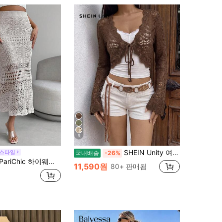
9
SHEIN Unity 여성 봄 여름 캐주얼 솔리드 컬러 비어있는 니트 크롭트 가디건, 긴팔 탑
 스타일
국내배송
-26%
iChic 하이웨스트 메쉬 니트 스커트
11,590원
80+ 판매됨