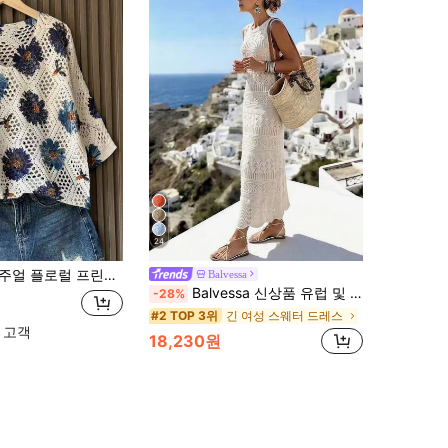
24
프린트 할로우 아웃 니트 탑스 휴가 여름 휴가용
Balvessa
Balvessa 신상품 유럽 및 미국 패션 휴가 캐주얼 혼합 색상 니트 스웨터 드레스
-28%
긴 여성 스웨터 드레스
#2 TOP 3위
 고객
18,230원