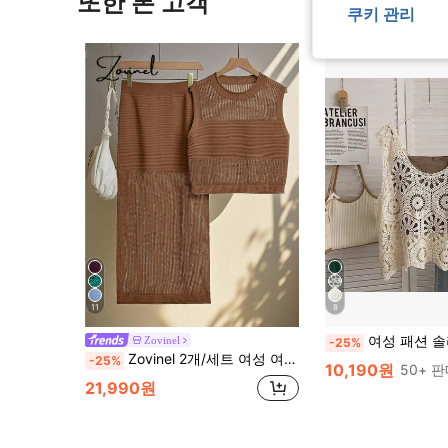
또한 본 고객
쿠키 관리
11
8
여성 패션 솔리드 컬러 홀로우 핸드메이드 크로셰 
Zovinel
-25%
Zovinel 2개/세트 여성 여름 휴가 캐주얼 할로우 니트 라운드 넥 민소매 가디건 및 스커트
-25%
10,190원
50+ 
21,990원