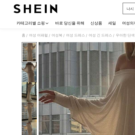
나시
Use up
카테고리별 쇼핑
바로 당신을 위해
신상품
세일
여성의
홈
여성 어패럴
여성복
여성 드레스
여성 긴 드레스
우아한 단색
/
/
/
/
/