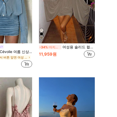
여성용 솔리드 컬러 우아한 오프숄더 캐주얼 정장 이브닝 파티 웨딩 휴가 미니 드레스, 봄/여름
e
-34%
마지막 3일
Cévolie 여름 신상 라이트 블루 데님 효과 디지털 프린트 루즈 허리 밴딩 바디콘 원피스
11,959원
에서 버튼 앞면 여성 드레스