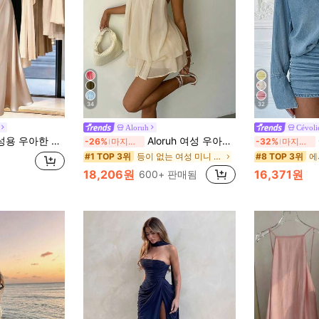
34
32
Aloruh
Cévoli
리 주름 디자인, 여성용 캐주얼 휴가 일상 야외 파티 드레스
Aloruh 여성 우아한 연노랑 홀터 타이 미니 드레스
-26%
마지막 3일
-32%
마지막 3일
등이 없는 여성 미니 드레스
#1 TOP 3위
#8 TOP 3위
18,206원
16,371원
600+ 판매됨