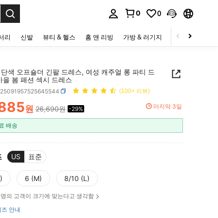
0
0
to select.
세서리
신발
뷰티 & 헬스
홈 앤 리빙
가방 & 러기지
스포츠 & 아웃
단색 오프숄더 긴팔 드레스, 여성 캐주얼 롱 파티 드
가을 봄 패션 섹시 드레스
z25091957525645544
(100+ 리뷰)
,885
마지막 3일
원
26,690원
-29%
ICE AND AVAILABILITY
료 배송
즈
US
표준
)
6 (M)
8/10 (L)
명의 고객이 크기에 맞는다고 생각함
즈 안내