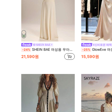
SHEIN BAE
#신비로운 매력
SHEIN BAE 여성용 우아한 프렌치 스타일 러치드 넥 슬릿 헴 드레스
GlowEve 여성용 우아한 새틴 롱 드레스, 스탠드 칼라 & 허
-24%
-25%
21,590원
15,590원