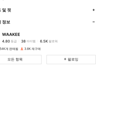
4.80
38
6.5K
 및 핏
 정보
4.80
38
6.5K
WAAKEE
4.80
38
6.5K
등급
아이템
팔로워
d***4
이(가)
하루 전에
지불됨
54K개 판매됨
3.8K 재구매
4.80
38
6.5K
모든 항목
팔로잉
4.80
38
6.5K
4.80
38
6.5K
4.80
38
6.5K
4.80
38
6.5K