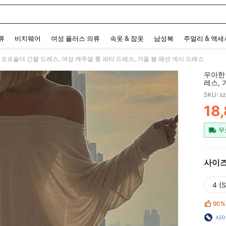
 and down arrow keys to navigate search 최근 검색어 and 검색 후 발견. Press Enter 
류
비치웨어
여성 플러스 의류
속옷 & 잠옷
남성복
주얼리 & 액
 오프숄더 긴팔 드레스, 여성 캐주얼 롱 파티 드레스, 가을 봄 패션 섹시 드레스
우아한 
레스, 
SKU: s
18
PR
무
사이
4 (S
90%
사이