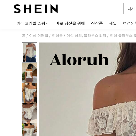
나시
Use up
카테고리별 쇼핑
바로 당신을 위해
신상품
세일
여성의
홈
여성 어패럴
여성복
여성 상의, 블라우스 & 티
여성 블라우스 
/
/
/
/