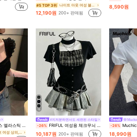
나이트 아웃 여성 블라우스
#5 TOP 3위
8,590원
12,190원
200+ 판매됨
15
e
#지저분하면서도 세련된 스타일
Muchi
 다용도 디자인, 슬리밍 블랙 여름
FRIFUL 여성용 체크무늬 원단 스플라이싱 버블 반팔 핏 허리 버튼 장식 스위트 & 스파이시 스타일 티셔츠, 여름 귀여운 탑
Muchica 여성용 
-26%
-26%
에서 여보 여성 상의, 블라우스 & 티
10,187원
18,990원
200+ 판매됨