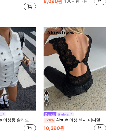
8,090원
100+ 판매됨
5
ca
Aloruh
솔리드 컬러 라펠 캐주얼 다용도 일상 외출 셔츠
Aloruh 여성 섹시 미니멀리스트 솔리드 컬러 홀아웃 딥 V넥 콘트라스트 레이스 피티드 캐미솔, 여름
-26%
10,290원