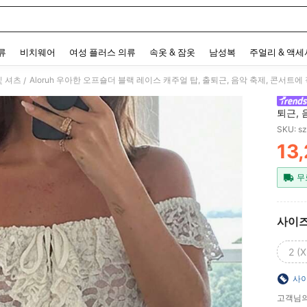
 and down arrow keys to navigate search 최근 검색어 and 검색 후 발견. Press Enter 
류
비치웨어
여성 플러스 의류
속옷 & 잠옷
남성복
주얼리 & 액
및 셔츠
Aloruh 우아한 오프숄더 블랙 레이스 캐주얼 탑, 출퇴근, 음악 축제, 콘서트에
/
퇴근, 
SKU: s
13
PR
무
사이
2 (X
사이
고객님의