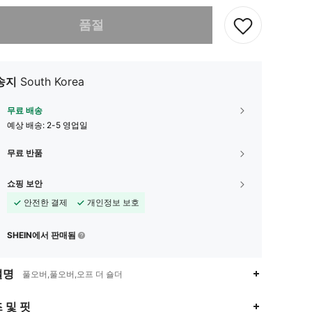
다. 이 상품은 품절되었습니다.
품절
송지
South Korea
무료 배송
예상 배송:
2-5 영업일
무료 반품
쇼핑 보안
안전한 결제
개인정보 보호
SHEIN에서 판매됨
설명
풀오버,풀오버,오프 더 숄더
 및 핏
4.87
16K
2.6M