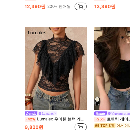
12,390원
13,390원
200+ 판매됨
Lumalex
Vigorsunshin
Lumalex 우아한 블랙 레이스 캐주얼 러플 탑, 출퇴근, 음악 축제, 휴일 콘서트에 적합
로맨틱 레이스 엘라스틱 크롭탑, 캐주얼
-42%
-25%
#5 TOP 3위
9,820원