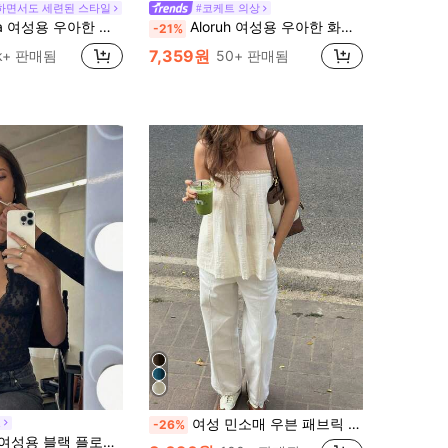
하면서도 세련된 스타일
#코케트 의상
성용 우아한 솔리드 컬러 레이스 탑, 여름
Aloruh 여성용 우아한 화이트 레이스 시어 탱크탑,핏팅된 긴 리본 디자인 비대칭 헴 여름 탑 클럽,음악 축제,웨딩, & 파티용
-21%
7,359원
3k+ 판매됨
50+ 판매됨
여성 민소매 우븐 패브릭 레이스 스트랩 탑, 캐주얼 루즈핏, 레귤러 길이 셔츠 텍스처 패브릭 레이스 패치워크 디자인, 일상복, 출퇴근, 해변, 여름 휴가에 적합
h
-26%
 넥 핏 크롭 탱크 탑, 우아한 여름 밤 외출 비치 휴가 보헤미안 Y2K 탑, 레이브 페스티벌 콘서트