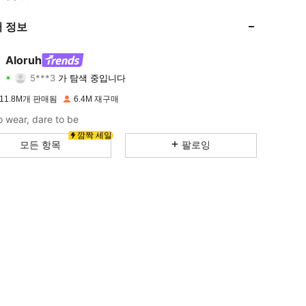
 정보
4.87
16K
2.6M
4.87
16K
2.6M
Aloruh
5***3
가 탐색 중입니다
4.87
16K
2.6M
등급
아이템
팔로워
11.8M개 판매됨
6.4M 재구매
4.87
16K
2.6M
o wear, dare to be
깜짝 세일
모든 항목
팔로잉
4.87
16K
2.6M
4.87
16K
2.6M
4.87
16K
2.6M
4.87
16K
2.6M
4.87
16K
2.6M