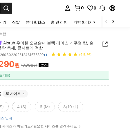
0
0
to select.
세서리
신발
뷰티 & 헬스
홈 앤 리빙
가방 & 러기지
스포츠 & 아웃
 적합
Aloruh 우아한 오프숄더 블랙 레이스 캐주얼 탑, 출
음악 축제, 콘서트에 적합
z260302202512461675899
(4 리뷰)
,290
원
17,790원
-25%
ICE AND AVAILABILITY
료 배송
즈
US 사이즈
S)
4 (S)
6 (M)
8/10 (L)
즈 안내
 사이즈가 아닌가요? 필요한 사이즈를 알려주세요