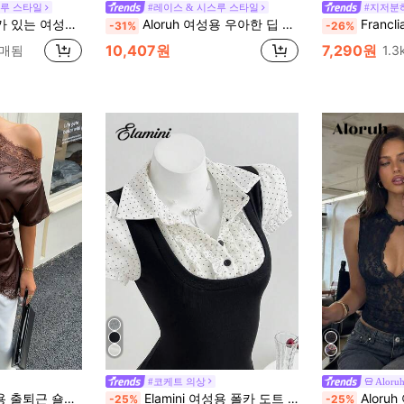
스루 스타일
#레이스 & 시스루 스타일
#지저분
 시즌, 겨울, 크리스마스, 봄 축제 캐주얼 블랙 여름에 적합, 세련되고 우아함
Aloruh 여성용 우아한 딥 브이넥 레이스 패치워크 시스루 피티드 블라우스, 여름
Franclia 여
-31%
-26%
10,407원
7,290원
판매됨
1.
#코케트 의상
Aloru
러치드 레이스 패치워크 블라우스
Elamini 여성용 폴카 도트 패치워크 레이스 트림 대비 컬러 허리 반팔 탑 여름
Aloruh 여성용 블랙 플로럴 레이스 컷아웃
-25%
-25%