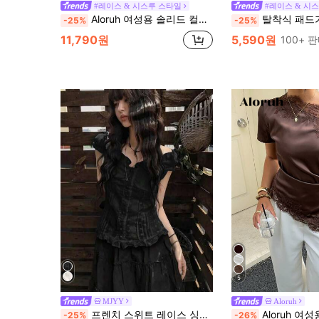
#레이스 & 시스루 스타일
#레이스 & 시
Aloruh 여성용 솔리드 컬러 살구색 러플 칼라 비대칭 타이업 시어 레이스 탑, 봄/여름
탈착식 패드가 있는 여성용 레이스 캐미솔, 귀엽고 섹시한 솔리드 컬러 언더셔츠, 개학
-25%
-25%
11,790원
5,590원
100+ 
5
MJYY
Aloruh
프렌치 스위트 레이스 싱글브레스트 페탈 슬리브 블라우스 탑, 여름 블랙
Aloruh 여성용 출퇴근 숄더 
-25%
-26%