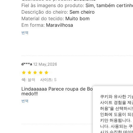
Fiel às imagens do produto
:
Sim, também certinh
Descrição do cheiro
:
Sem cheiro
Material do tecido
:
Muito bom
Em forma
:
Maravilhosa
번역
d***a
12 May,2026
색: 블랙, 사이즈: S
색:
블랙
사이즈:
S
Lindaaaaaa Parece roupa de Boutique Muito fof
medo!!!
쿠키와 유사한 기
번역
사이트 경험을 제공
허용"을 선택하시면
인화에 도움이 되
키만 허용됩니다.
니다. 사용되는 
리뷰 더 
사가 수집한 데이