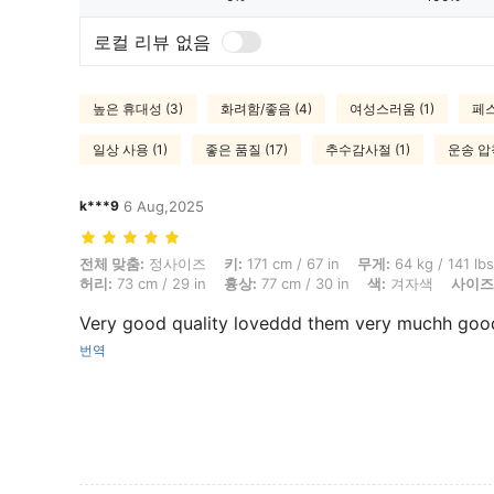
로컬 리뷰 없음
높은 휴대성 (3)
화려함/좋음 (4)
여성스러움 (1)
페스
일상 사용 (1)
좋은 품질 (17)
추수감사절 (1)
운송 압착
k***9
6 Aug,2025
전체 맞춤: 정사이즈, 키: 171 cm / 67 in, 무게: 64 kg / 141 lbs, 체형: 모래
전체 맞춤:
정사이즈
키:
171 cm / 67 in
무게:
64 kg / 141 lbs
허리:
73 cm / 29 in
흉상:
77 cm / 30 in
색:
겨자색
사이즈
Very good quality loveddd them very muchh good
번역