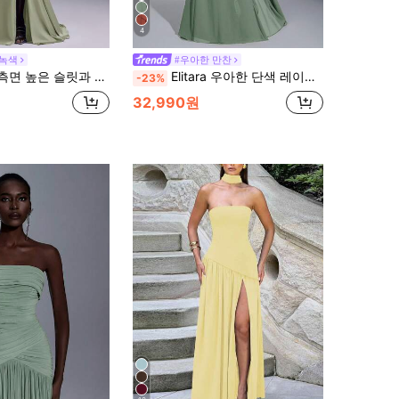
4
 녹색
#우아한 만찬
리가 있는 섹시한 새틴 끈없는 트위스트 매듭 피쉬테일 맥시 드레스, 정식 이브닝 가운, 파티 드레스, 웨딩 게스트용
Elitara 우아한 단색 레이스 패치워크 하이 슬릿 신부 들러리 드레스 (성인), 발렌타인 데이 용
-23%
32,990원