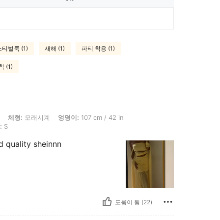
티벌룩 (1)
새해 (1)
파티 착용 (1)
 (1)
시계, 엉덩이: 107 cm / 42 in, 허리: 73 cm / 29 in, 흉상: 77 cm / 30 in, 색: 겨자색,
체형:
모래시계
엉덩이:
107 cm / 42 in
:
S
 quality sheinnn
도움이 됨 (22)