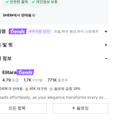
안전한 결제
개인정보 보호
SHEIN에서 판매됨
설명
#우아한 만찬
프릴,메쉬 원단,하이 스트레치
4.79
1.7K
771K
 및 핏
 정보
4.79
1.7K
771K
Elitara
4.79
1.7K
771K
등급
아이템
팔로워
8***7
이(가)
하루 전에
지불됨
340K개 판매됨
85K 재구매
팔로워 급증 18%
4.79
1.7K
771K
Turn heads effortlessly, as your elegance transforms every event into an iconic style moment.
모든 항목
팔로잉
4.79
1.7K
771K
4.79
1.7K
771K