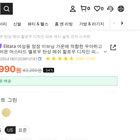
0
0
to select.
세서리
신발
뷰티 & 헬스
홈 앤 리빙
가방 & 러기지
스포츠 & 아웃
로우 탄성 메쉬 할로우 디자인 피트 섹시 슬릿 인어 스커트
Elitara 여성용 정장 이브닝 가운에 적합한 우아하고
러운 머스타드 옐로우 탄성 메쉬 할로우 디자인 피트
슬릿 인어 스커트
z25041801209612141
(100+ 리뷰)
,990
원
43,290원
-54%
ICE AND AVAILABILITY
료 배송
트 그린
즈
US
표준