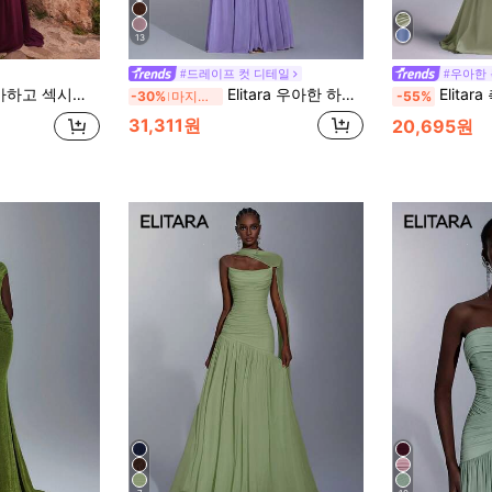
13
#드레이프 컷 디테일
#우아한
크리스탈 장식 드레이프 머메이드 트레인 포멀 이브닝 가운 프롬 드레스
Elitara 우아한 하이 스트레치 니트 메쉬 뷔스티에, 러치드 프론트, 트위스트 허리 디자인, 피쉬테일 실루엣 (탈착식 홀터), 흐르는 피쉬테일 헴, 데이트, 휴가, 싱글 파티, 결혼식 및 모든 공식 행사에 적합한 정교한 이브닝 가운
Elitara 측면 높은 슬릿과 드레이프 처리된 꼬
-30%
마지막 3일
-55%
31,311원
20,695원