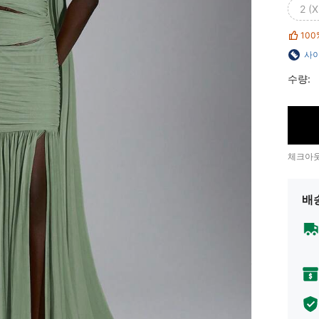
2 (X
100
사이
수량:
체크아웃
배