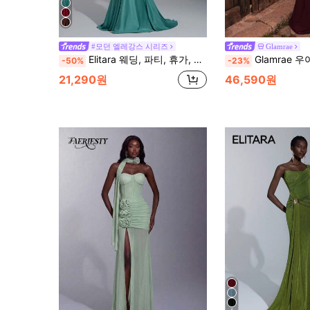
#모던 엘레강스 시리즈
Glamrae
Elitara 웨딩, 파티, 휴가, 갈라, 공식석상에 적합한 우아한 장식 부스티에 러쉬드 스트레치 니트 수영복과 머메이드 드레스(화려한 장식), 파티 드레스, 가운, 이브닝, 웨딩 게스트용
Glamrae 우아하고 섹시한 딥 퍼플 글리터 스트레치 오프숄더 초커 시어 긴팔 
-50%
-23%
21,290원
46,590원