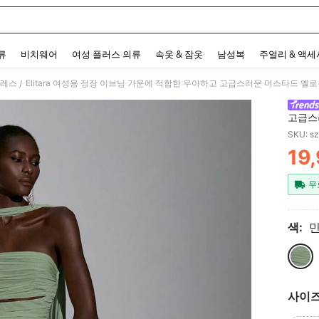
 and down arrow keys to navigate search 최근 검색어 and 검색 후 발견. Press Enter 
류
비치웨어
여성 플러스 의류
속옷 & 잠옷
남성복
주얼리 & 액
드레스
Elitara 여성용 정장 이브닝 가운에 적합한 우아하고 고급스러운 머스타드 옐
/
고급스
섹시 
SKU: s
19
PR
무
색:
민
사이