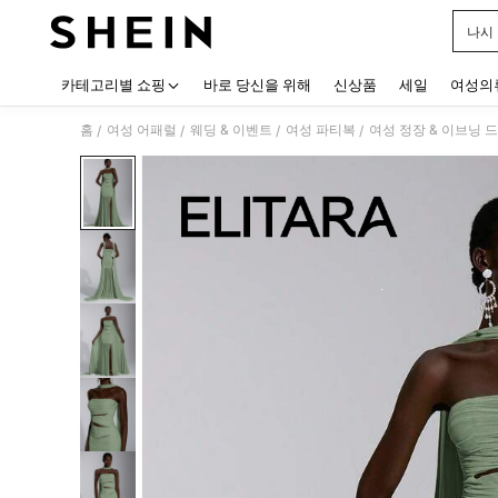
나시
Use up
카테고리별 쇼핑
바로 당신을 위해
신상품
세일
여성의
홈
여성 어패럴
웨딩 & 이벤트
여성 파티복
여성 정장 & 이브닝 
/
/
/
/