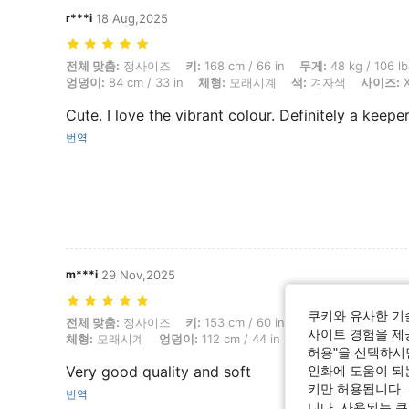
r***i
18 Aug,2025
전체 맞춤: 정사이즈, 키: 168 cm / 66 in, 무게: 48 kg / 106 lbs, 흉상: 7
전체 맞춤:
정사이즈
키:
168 cm / 66 in
무게:
48 kg / 106 lb
엉덩이:
84 cm / 33 in
체형:
모래시계
색:
겨자색
사이즈:
X
Cute. I love the vibrant colour. Definitely a keepe
번역
m***i
29 Nov,2025
쿠키와 유사한 기
전체 맞춤: 정사이즈, 키: 153 cm / 60 in, 무게: 58 kg / 128 lbs, 허리: 75
전체 맞춤:
정사이즈
키:
153 cm / 60 in
무게:
58 kg / 128 lb
사이트 경험을 제공
체형:
모래시계
엉덩이:
112 cm / 44 in
색:
겨자색
사이즈:
허용"을 선택하시면
Very good quality and soft
인화에 도움이 되
키만 허용됩니다.
번역
니다. 사용되는 