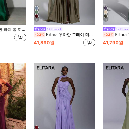
9
12
아웃핏 벨벳 탑 A라인 헴 웨딩 게스트 드레스 이브닝 볼가운 가을
Elitara
Elitara
Elitara 우아한 그레이 미니멀리스트 오프숄더 러치 비대칭 A라인 하이 슬릿 드레스, 결혼식, 공식 행사, 갈라, 칵테일 파티에 적합
Elitara 우아한 럭셔리 섹시 니트 글리터 오프숄더
-23%
-23%
41,890원
41,790원