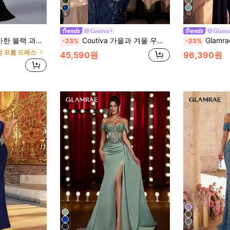
9
10
Coutiva
Glamr
레스 (두꺼운) 프롬 세미 포멀 웨딩 게스트 드레스, 생일, 졸업, 홈커밍 파티 드레스
Coutiva 가을과 겨울 우아한 스팽글 포지셔닝 스플라이싱 섹시한 원 숄더 러플 헴 슬림 인어 스커트 정장 이브닝 드레스, 파티복, 결혼식 하객, 졸업식에 적합
Glamrae 우아하고 고급스러운 비즈 버블 플로럴 스팽글 패치워크 엘
-23%
-23%
성 프롬 드레스
45,590원
96,390원
7