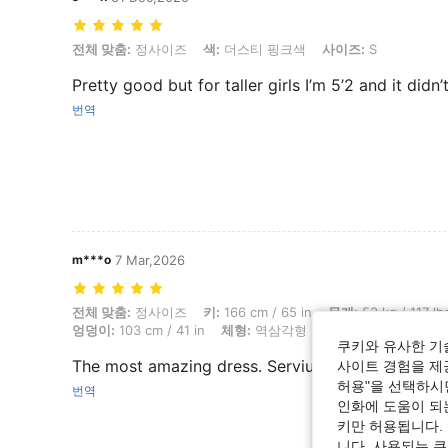
전체 맞춤: 정사이즈, 색: 더스티 핑크색, 사이즈: S
전체 맞춤:
정사이즈
색:
더스티 핑크색
사이즈:
S
Pretty good but for taller girls I’m 5’2 and it did
번역
m***o
7 Mar,2026
전체 맞춤: 정사이즈, 키: 166 cm / 65 in, 무게: 53 kg / 117 lbs, 흉상: 7
전체 맞춤:
정사이즈
키:
166 cm / 65 in
무게:
53 kg / 117 lb
엉덩이:
103 cm / 41 in
체형:
역삼각형
색:
더스티 핑크색
쿠키와 유사한 기
The most amazing dress. Serviu muito bem. Fico
사이트 경험을 제공
허용"을 선택하시면
번역
인화에 도움이 되
키만 허용됩니다.
니다. 사용되는 