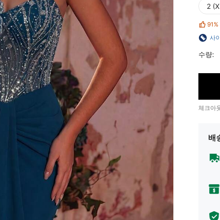
2 (X
91%
사이
수량:
체크아웃
배