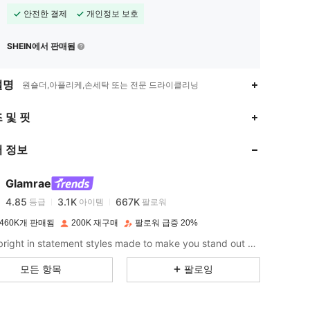
안전한 결제
개인정보 보호
SHEIN에서 판매됨
설명
원숄더,아플리케,손세탁 또는 전문 드라이클리닝
4.85
3.1K
667K
 및 핏
 정보
4.85
3.1K
667K
Glamrae
4.85
3.1K
667K
등급
아이템
팔로워
t***r
이(가)
하루 전에
지불됨
460K개 판매됨
200K 재구매
팔로워 급증 20%
4.85
3.1K
667K
Shine bright in statement styles made to make you stand out at every occasion.
모든 항목
팔로잉
4.85
3.1K
667K