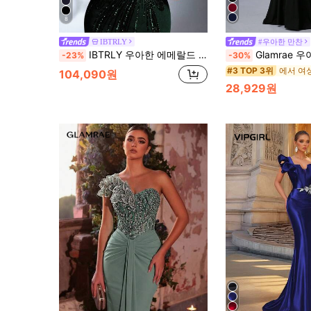
8
IBTRLY
#우아한 만찬
IBTRLY 우아한 에메랄드 탄성 원단 비즈 & 스팽글 장식 슬릿 포멀 가운 가을
Glamrae 우아한 블랙 과장된 메시 3D 플로럴 오프숄더 바닥 길이 인어 니트 바디콘 포멀 드
-23%
-30%
에서 여
#3 TOP 3위
104,090원
28,929원