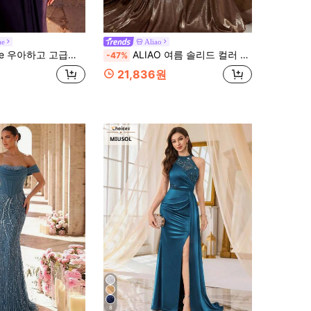
ae
Aliao
라스틱 니트 수영복 원단 러쉬드 머메이드 스커트 웨딩 행사, 신부 파티, 휴가, 댄스 파티, 이브닝 갈라 드레스에 적합 (정교한 장인 정신 스타일)
ALIAO 여름 솔리드 컬러 홀터넥 바디콘 드레스, 우아한 여성 데일리웨어, 출퇴근 및 데이트 아웃핏
-47%
21,836원
8