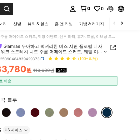
0
0
to select.
세서리
신발
뷰티 & 헬스
홈 앤 리빙
가방 & 러기지
스포츠 & 아웃
Glamrae 우아하고 럭셔리한 비즈 시퀸 플로럴 디자인 패치워크 스트레치 니트 주름 머메이드 스커트, 웨딩 이벤트, 신부 파티, 휴가, 프롬, 이브닝 드레스에 적합 (정교한 수작업 스타일)
Glamrae 우아하고 럭셔리한 비즈 시퀸 플로럴 디자
치워크 스트레치 니트 주름 머메이드 스커트, 웨딩 이벤
부 파티, 휴가, 프롬, 이브닝 드레스에 적합 (정교한 수
z25090484839429373
(100+ 리뷰)
스타일)
83,780
원
110,690원
-24%
ICE AND AVAILABILITY
료 배송
콕 블루
즈
US 사이즈