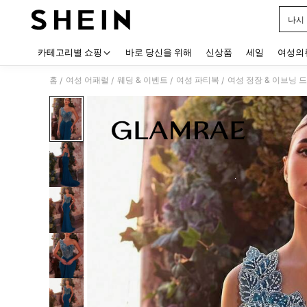
나시
Use up
카테고리별 쇼핑
바로 당신을 위해
신상품
세일
여성의
홈
여성 어패럴
웨딩 & 이벤트
여성 파티복
여성 정장 & 이브닝 
/
/
/
/