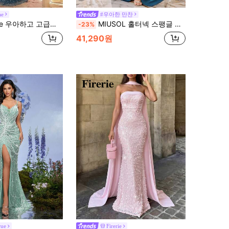
ae
#우아한 만찬
치워크 탄성 니트 러쉬드 머메이드 스커트 퍼프 소매, 웨딩 행사, 신부 파티, 휴가, 무도회, 이브닝 드레스에 적합 (정교한 장인 정신 스타일)
MIUSOL 홀터넥 스팽글 플로럴 레이스 패치워크 새틴 드레이프 사이드 슬릿 허벅지 높이 이브닝 파티 맥시 드레스, 우아한 여성 파티 가운 웨딩 가을
-23%
41,290원
rue
Firerie