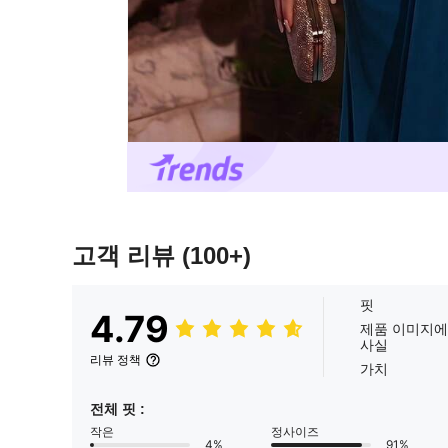
고객 리뷰
(100+)
핏
4.79
제품 이미지에
사실
리뷰 정책
가치
전체 핏 :
작은
정사이즈
4%
91%