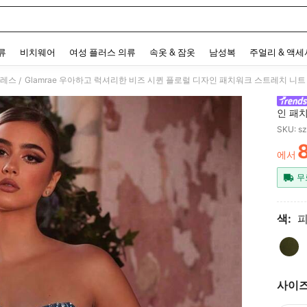
 and down arrow keys to navigate search 최근 검색어 and 검색 후 발견. Press Enter 
류
비치웨어
여성 플러스 의류
속옷 & 잠옷
남성복
주얼리 & 액
드레스
/
인 패
트, 신
SKU: s
작업 
에서
PR
무
색:
피
사이