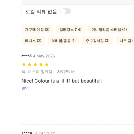
로컬 리뷰 없음
재구매 예정 (2)
엘레강스 (14)
미니멀리즘 스타일 (4)
테니스 (2)
화려함/좋음 (1)
추수감사절 (3)
너무 긺 (
r***8
4 May,2026
색: 더스티 핑크색, 사이즈: M
색:
더스티 핑크색
사이즈:
M
Nice! Colour is a lil iff but beautiful!
번역
s***n
31 Dec,2025