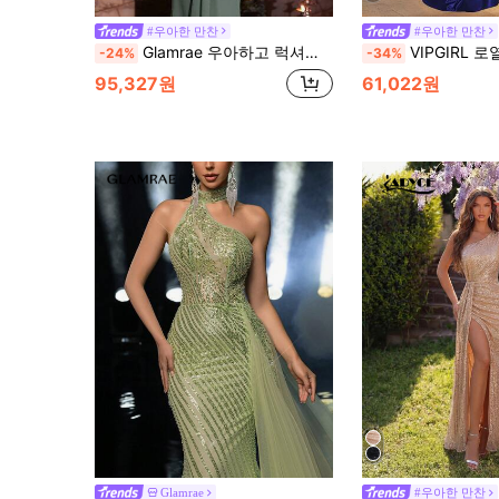
#우아한 만찬
#우아한 만찬
Glamrae 우아하고 럭셔리한 비즈, 스팽글 & 자수 플로럴 디자인 섹시 원숄더 러치드 머메이드 헴 스트레치 니트 드레스, 결혼식, 파티, 휴일, 공식 행사에 적합
VIPGIRL 로열 블루 머메이드 원숄더 포멀 드레스, 플로럴 러플 트림과
-24%
-34%
95,327원
61,022원
Glamrae
#우아한 만찬