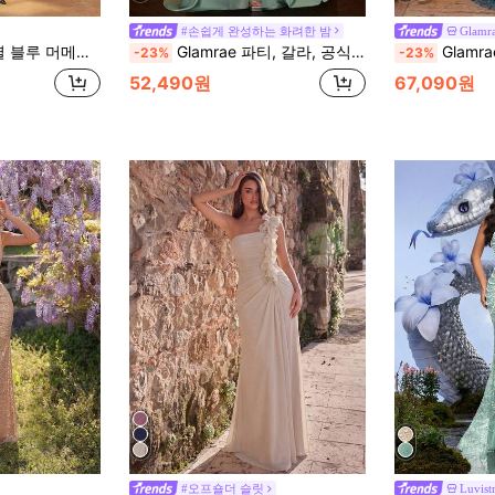
#손쉽게 완성하는 화려한 밤
Glamr
 허리 포인트 장식, 우아한 하이 슬릿 이브닝 가운 웨딩 파티 가을
Glamrae 파티, 갈라, 공식 행사, 발렌타인데이에 적합한 드레이프 밑단이 있는 우아하고 고급스러운 그린 레이스 스팽글 패치워크 새틴 수제 아플리케 섹시 슬릿 인어 라인 이브닝 정장 드레스
Glamrae 우아하고 고급스러운 비즈 시퀸 자수 레이스 버블 비즈 패
-23%
-23%
52,490원
67,090원
#오프숄더 슬릿
Luvist