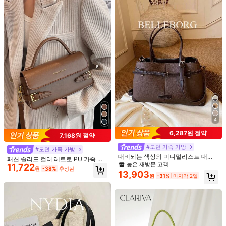
10K 팔로워
4.73
티벌 개학용
10K 팔로워
4.73
11
38
귀여운 자수 캔버스 버킷 숄더 크로스
Arlo Bags
9,143
바디 백, 방수 나일론 패션 핸드백, 캐
원
-36%
마지막 2일
핸들 연결부와 전면 스냅 버튼에 화이
슈 플라워 자수, 탈착식 스트랩
트 트림 디테일이 있는 홀로우 니트 핸
#5 TOP 3위
파란색 여성 탑 핸들 가방
드백. 가볍고 통기성 있는 직조 공예로
10,690
원
-27%
미니멀한 일상 미학을 연출하며, 카페
4
데이트, 도시 산책, 린넨 캐주얼 의상
6,287원 절약
과 매치하기에 완벽합니다.
7,168원 절약
#모던 가죽 가방
#모던 가죽 가방
대비되는 색상의 미니멀리스트 대용
패션 솔리드 컬러 레트로 PU 가죽 여
량 다용도 여성용 출퇴근 핸드백
높은 재방문 고객
11,722
성 핸드백 & 크로스바디 백, 비즈니스
원
-38%
추정된
13,903
캐주얼 여성 가방, 사무실, 비즈니스
원
-31%
마지막 2일
및 업무에 완벽한 비즈니스 캐주얼 여
성 가방