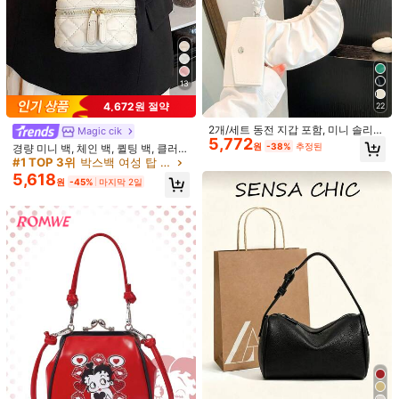
13
4,672원 절약
22
2개/세트 동전 지갑 포함, 미니 솔리드
Magic cik
5,772
컬러 플리츠 핸드백 & 반달 모양 솔리
원
-38%
추정된
경량 미니 백, 체인 백, 퀼팅 백, 클러
드 컬러 클라우드 토트백 여성용
치, 버킷 백, 크로스바디 백, 걸, 대학
#1 TOP 3위
박스백 여성 탑 핸들 가방
생, 중년 및 화이트칼라 직장인에게 적
5,618
원
-45%
마지막 2일
합하며, 대학, 직장, 비즈니스, 통근, 야
외, 여행, 피크닉 및 기타 행사에 적합
합니다.
1/5
정교한 레이스 플로럴 자수와 튼튼한 진주 클립
5.00
(
1
)
으로 장식된 우아한 하드쉘 핸드백. 작은 사이즈, 골
드 핸들과 부드러운 컬러 팔레트로 신부 들러리, 결
혼식 하객 또는 특별한 날에 섬세한 액세서리를 착용하
수량:
고 싶은 분들에게 완벽한 선택입니다.
반품 가능