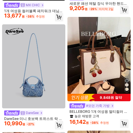
새로운 패션 메탈 장식 우아한 핸드백,
10K 팔로워
MX CHIC
4.73
9,205
다기능 사각형 여성용 크로스바디 백,
원
-29%
마지막 2일
1개 여성용 컬러블록 패치워크 데님
쇼핑, 지갑, 젊은 여성, 대학생, 직장인
13,677
새들 핸드백, 넓은 스트랩, 출퇴근, 쇼
에게 적합하며 사무실, 학교, 직장, 비
원
-38%
추정된
핑 및 선물용에 적합한 패션 토트백
즈니스, 통근, 야외 활동에 이상적입니
10K 팔로워
4.73
다
10K 팔로워
4.73
14,870
13,745
27,090
17,554
26
원
원
원
원
재고 3개 남음
47% OFF
27% OFF
재고 1개 남음
재고
10K 팔로워
4.73
예쁨 (400+)
좋은 품질 (300+)
아주 좋음 (300+)
정사이즈보다 작다 
마음에 드실 거예요.
10K 팔로워
4.73
추천순
의류 액세서리
뷰티&헬스
주얼리 & 시계
스포츠 & 아웃도
10K 팔로워
4.73
9,848원 절약
#모던 가죽 가방
BELLEBORG 1개 여성용 멀티컬러 핸
DareSee
10K 팔로워
드백 크로스바디백 지퍼 클로저, 일상
4.73
높은 재방문 고객
DareSee 미니 호보백 트위스트 락 로
캐주얼, 비즈니스 및 사무실 용도에 적
16,142
10,990
우 트림 데님 언더암 백, 패셔너블한
원
-38%
추정된
합
원
-27%
턴락 새첼백, 심플한 호보 크로스바디
백, 여성용 빈티지 진 퍼스 뮤직 페스