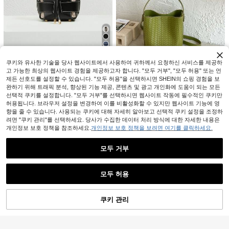
빈티지 니치 디자인 실용적인 텍스처
스퀘어 박스 핸드백, 듀얼 지퍼 분리형
재고 1개 남음
Dazy
숄더 스트랩 디자인, 립스틱과 열쇠 보
14,090
원
-27%
DAZY 1개 퀼팅 개폐식 PVC 스팽글
관 가능
작은 사각 가방, 패션 반짝이는 스팽글
#9 TOP 3위
호보 백 여성 탑 핸들 가방
동전 지갑 휴대폰 가방, 여성 파티 이
11,042
원
-38%
추정된
7
벤트 가방, 새로운 스타일리시 체인 크
로스바디 가방, 반짝이는 글리터 시크
쿠키와 유사한 기술을 당사 웹사이트에서 사용하여 귀하께서 요청하신 서비스를 제공하
SheCarry
숄더백, 여성 연회 및 파티 참석에 적
고 가능한 최상의 웹사이트 경험을 제공하고자 합니다. "모두 거부", "모두 허용" 또는 언
합,
SHECARRY 1개 여성용 패션 2 in 1
제든 선호도를 설정할 수 있습니다. "모두 허용"을 선택하시면 SHEIN의 쇼핑 경험을 보
17,190
숄더 & 크로스바디 백, 통근 및 일상용
원
-27%
완하기 위해 트래픽 분석, 향상된 기능 제공, 콘텐츠 및 광고 개인화에 도움이 되는 모든
2026년 신상 여름 대용량 홀로우 버
12,114
선택적 쿠키를 설정합니다. "모두 거부"를 선택하시면 웹사이트 작동에 필수적인 쿠키만
킷 숄더백 여성 핸드백 심플 패션
원
-31%
마지막 날
허용됩니다. 브라우저 설정을 변경하여 이를 비활성화할 수 있지만 웹사이트 기능에 영
향을 줄 수 있습니다. 사용되는 쿠키에 대해 자세히 알아보고 선택적 쿠키 설정을 조정하
려면 "쿠키 관리"를 선택하세요. 당사가 수집한 데이터 처리 방식에 대한 자세한 내용은
개인정보 보호 정책을 참조하세요.
개인정보 보호 정책을 보려면 여기를 클릭하세요.
모두 거부
유사한 재고품 표시
모두 보기
모두 허용
죄송합니다. 이 상품은 품절되었습니다.
5
Tomato
쿠키 관리
품절
1개 패션 버서타일 여성 핸드백, PU 소
12,990
재 솔리드 컬러 레트로 크로스바디 백,
새로운 웨딩 포도 리본 끈 스퀘어 진주
원
-27%
내부 파우치 포함, 조절 가능한 스트랩
23
14,190
핸드백 짠 짚 토트 바구니 리본 선물
원
-27%