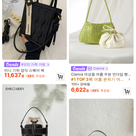
Glizzene
Glizzene 레이스 나비 무늬 패션 클러
9,069
치 핸드백, 파티와 쇼핑에 우아한, 랜
원
-35%
마지막 2일
SENSA CHIC
덤 패턴 배치
패셔너블하고 미니멀한 여성용 핸드
10,190
백, 10.24*5.91*8.66인치 크기, 자석
원
-27%
잠금장치와 이중 핸들 디자인, 내부에
는 물병, 열쇠, 립스틱, 화장품 및 기타
일상 필수품을 보관할 수 있으며 여성,
여대생, 출퇴근, 쇼핑 또는 일상 사용
#모던 가죽 가방
에 적합합니다.
Clariva
미니 기하 양각 스퀘어 백
11,637
Clariva 여성용 여름 우븐 언더암 핸
원
-38%
추정된
드백, 신상품 고급 다용도 레트로 토트
#1 TOP 3위
여름 분위기 여성 탑 핸들 백
숄더백, 패셔너블한 비치백, 니치 디자
100+ 판매됨
인
6,622
원
-38%
추정된
Nicekee