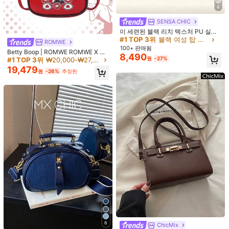
안전한 결제 · 개인정보 보호
4
SENSA CHIC
이 세련된 블랙 리치 텍스처 PU 실린
더 핸드백은 미니멀리스트 지퍼 언더
#1 TOP 3위
블랙 여성 탑 핸들 가방
ROMWE
5.00
암 디자인과 조절 가능한 숄더 스트랩
(1)
더 보기
100+ 판매됨
Betty Boop | ROMWE ROMWE X BE
이 특징입니다. 직장 여성, 전문직 여
8,490
TTY 1개 레드 Y2K 베티 돌 레드 러브
원
-27%
#1 TOP 3위
₩20,000-₩27,000 여성 탑 핸들 백
성, 패션 애호가, 일상 의상 애호가에
r***9
색: 핑크
립 프린트 골드 핸드백, 아메리칸 레트
게 필수품이며, 짧은 여행, 공항 통근,
19,479
원
-26%
추정된
로 90년대 베티 러브 립 프린트 스파
بعكبعكخيغيغهفيه
일상 심부름, 여유로운 당일 여행에 완
이스 걸 백, 서브컬처 스위트 앤 쿨 스
벽합니다. 주말 쇼핑, 커피 데이트, 친
타일 미니 니치 디자인 액세서리 백
도움이 됨
(0)
구 모임, 도시 산책에 이상적인 선택입
니다.
제품 세부 정보
소재:
폴리에스터
구성:
100% 폴리에스터
세부 사항:
자수
10K 팔로워
4.73
더 보기
Arlo Bags
팔로잉
10K 팔로워
4.73
k***o
이(가)
하루 전에
지불됨
6
ChicMix
최근 95K개 판매됨
2.1K 재구매