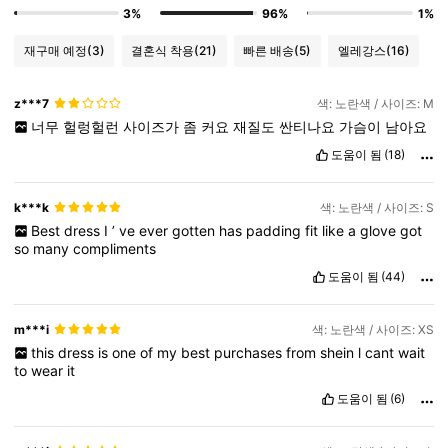
3%
96%
1%
재구매 예정
(3)
결혼식 착용
(21)
빠른 배송
(5)
엘레강스
(16)
z***7
색: 노란색 / 사이즈: M
너무
헐렁헐런
사이즈가
좀
커요
재질도
싼티나요
가슴이
남아요
도움이 됨
(18)
k***k
색: 노란색 / 사이즈: S
Best
dress
I
’
ve
ever
gotten
has
padding
fit
like
a
glove
got
so
many
compliments
도움이 됨
(44)
m***i
색: 노란색 / 사이즈: XS
this
dress
is
one
of
my
best
purchases
from
shein
l
cant
wait
to
wear
it
도움이 됨
(6)