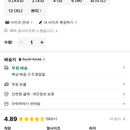
0
(XXS)
2
(XS)
4
(S)
6
(M)
8/10
(L)
12
(XL)
쁘띠
사이즈 안내
내 사이즈 측정하기
96%
정사이즈로 느꼈습니다
수량:
배송지
South Korea
무료 배송
예상 배송:
2-5 영업일
무료 반품
안전한 결제 · 개인정보 보호
SHEIN에서 판매됨
4.89
(500+)
더 보기
작은
정사이즈
라지