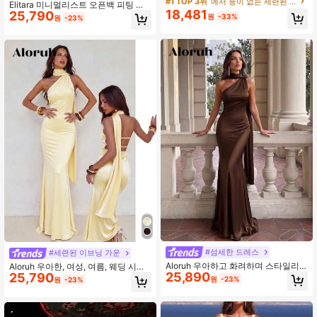
#1 TOP 3위
에서 등이 없는 세련된 이브닝 가운
Elitara 미니멀리스트 오픈백 피팅 인
18,481
25,790
어 맥시 드레스, 이브닝 파티와 공식
원
-33%
원
-23%
행사에 적합
#섬세한 드레스
#세련된 이브닝 가운
Aloruh 우아하고 화려하며 스타일리
Aloruh 우아한, 여성, 여름, 웨딩 시즌,
25,890
시한 커피 브라운 니트 드레스, 깊은
25,790
개학 시즌, 데이트, 웨딩 게스트, 이 연
원
-23%
원
-23%
백리스 디자인, 흐르는 리본 네크라인
한 노란색 니트 드레스는 우아한 파티,
파티 웨딩, 웨딩 게스트
시크 & 우아함