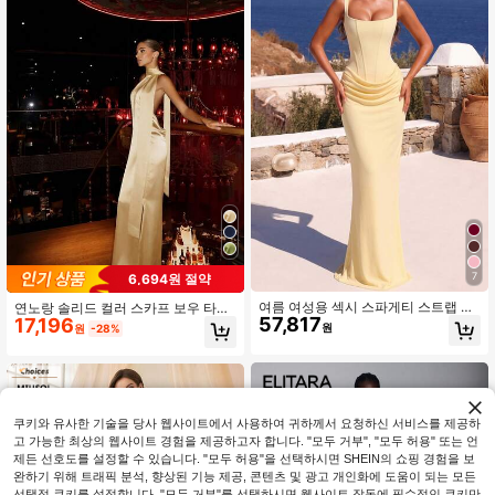
7
6,694원 절약
여름 여성용 섹시 스파게티 스트랩 롱
연노랑 솔리드 컬러 스카프 보우 타이,
57,817
드레스, 슬림핏 바디콘 주름 디자인,
17,196
드레이핑 넥타이, 하이 웨이스트 백리
원
원
-28%
블랙 & 옐로우 우아한 생일 파티 칵테
스 맥시 드레스, 맥시 드레스 및 플로
일 드레스
어 길이 드레스, 결혼식, 공식 갈라, 파
티 및 신부 들러리 의상 파티에 적합
쿠키와 유사한 기술을 당사 웹사이트에서 사용하여 귀하께서 요청하신 서비스를 제공하
고 가능한 최상의 웹사이트 경험을 제공하고자 합니다. "모두 거부", "모두 허용" 또는 언
제든 선호도를 설정할 수 있습니다. "모두 허용"을 선택하시면 SHEIN의 쇼핑 경험을 보
완하기 위해 트래픽 분석, 향상된 기능 제공, 콘텐츠 및 광고 개인화에 도움이 되는 모든
선택적 쿠키를 설정합니다. "모두 거부"를 선택하시면 웹사이트 작동에 필수적인 쿠키만