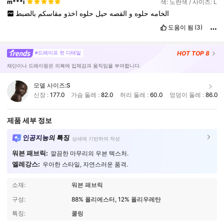
m***i
색: 노란색 / 사이즈: L
الخامه
حلوه
و
القصه
حيل
حلوه
اخذو
مقاسكم
بالضبط
도움이 됨
(3)
HOT
TOP 8
#드레이프 컷 디테일
재단이나 드레이핑은 의복에 입체감과 움직임을 부여합니다.
모델 사이즈:
S
신장 :
177.0
가슴 둘레 :
82.0
허리 둘레 :
60.0
엉덩이 둘레 :
86.0
제품 세부 정보
인공지능의 특징
상세에 기반하여 작성
워븐 패브릭:
깔끔한 마무리의 우븐 텍스처.
엘레강스:
우아한 스타일, 자연스러운 품격.
소재:
워븐 패브릭
구성:
88% 폴리에스터, 12% 폴리우레탄
특징:
쿨링