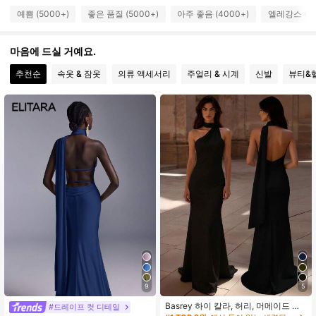
예쁨 (5000+)
좋은 품질 (5000+)
아주 좋음 (4000+)
엘레강스 (30
770K 팔로워
4.79
마음에 드실 거예요.
추천순
속옷 & 잠옷
의류 액세서리
주얼리 & 시계
신발
뷰티&
770K 팔로워
4.79
770K 팔로워
4.79
770K 팔로워
4.79
770K 팔로워
4.79
770K 팔로워
4.79
9
5
Basrey 하이 칼라, 허리, 머메이드 헴
#드레이프 컷 디테일
가을 롱 백리스 포멀 드레스