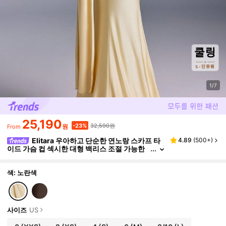
1/7
25,190
32,590원
-23%
원
From
Elitara 우아하고 단순한 연노랑 스카프 타
4.89
(
500+
)
이드 가슴 컵 섹시한 대형 백리스 조절 가능한
인어 드레스, 데이트 단일 파티 졸업식, 웨딩 이
벤트 저녁 식사 드레스, 웨딩 게스트 드레스, 정장 드
레스, 이브닝 드레스, 가운에 적합
색: 노란색
사이즈
US