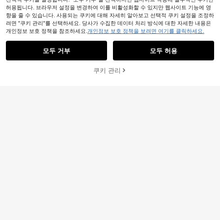
허용됩니다. 브라우저 설정을 변경하여 이를 비활성화할 수 있지만 웹사이트 기능에 영
향을 줄 수 있습니다. 사용되는 쿠키에 대해 자세히 알아보고 선택적 쿠키 설정을 조정하
려면 "쿠키 관리"를 선택하세요. 당사가 수집한 데이터 처리 방식에 대한 자세한 내용은
개인정보 보호 정책을 참조하세요.
개인정보 보호 정책을 보려면 여기를 클릭하세요.
모두 거부
모두 허용
쿠키 관리
장바구니 담기
23% 할인!
7
8
Elitara
#드레이프 컷 디테일
Elitara 우아하고 패셔너블한 디스토피
MIUSOL 홀터넥 스팽글 플로럴 레이
아 스타일 초콜릿 브라운 니트 원단 비
40,990
스 패치워크 새틴 드레이프 사이드 슬
#10 호평
받은 니트 원단 여성 파티복
원
-23%
대칭 숄더 반 노출 숄더 맞춤핏 머메이
릿 허벅지 높이 이브닝 파티 롱 드레
31,272
원
-34%
추정된
드 헴 드레스, 흐르는 수제 입체 주름
스, 여성 우아한 파티 가운 웨딩 가을
금속 버클 허리 크로스오버 주름 맞춤
핏 머메이드 헴, 패션 행사, 갈라, 비즈
니스 행사, 무도회, 칵테일 파티, 할로
윈 행사, 게스트 복장에 적합