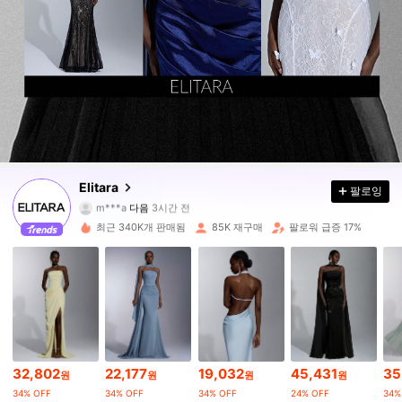
770K 팔로워
4.79
Elitara
팔로잉
m***a
다음
3시간 전
9***1
가 탐색 중입니다
최근 340K개 판매됨
85K 재구매
팔로워 급증 17%
770K 팔로워
4.79
770K 팔로워
4.79
770K 팔로워
4.79
32,802
22,177
19,032
45,431
35
원
원
원
원
34% OFF
34% OFF
34% OFF
24% OFF
34%
770K 팔로워
4.79