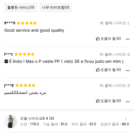
훌륭한 서비스
(1)
너무 타이트함
(1)
9***0
색: 블랙 / 사이즈: L
Good
service
and
good
quality
도움이 됨
(0)
l***t
색: 블랙 / 사이즈: S
É
lindo
!
Mas
o
P
veste
PP
(
visto
36
e
ficou
justo
em
mim
)
도움이 됨
(0)
j***9
색: 블랙 / 사이즈: S
مره
يجننن
انصحكككممم
도움이 됨
(0)
모델 사이즈:
US 4 (S)
신장 :
176.0
가슴 둘레 :
81.0
허리 둘레 :
61.0
엉덩이 둘레 :
86.0