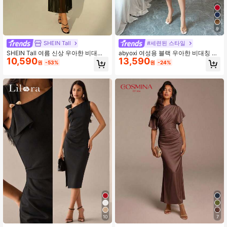
9
SHEIN Tall
#세련된 스타일
SHEIN Tall 여름 신상 우아한 비대칭
abyoxi 여성용 블랙 우아한 비대칭 네
10,590
13,590
어깨 반팔 플리츠 허리 니트 드레스,
크라인 허리 수제 플리츠 섹시 새틴 드
원
-53%
원
-24%
일상 착용 및 행사에 적합한 다용도 블
레스, 데이트, 생일 파티, 결혼식, 홈커
랙 컬러, 키 큰 여성용
밍 프롬 등에 적합, 봄/여름 롱 드레스
10
7