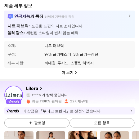
제품 세부 정보
인공지능의 특징
상세에 기반하여 작성
니트 패브릭:
포근한 느낌의 니트 소재입니다.
엘레강스:
세련된 스타일과 변치 않는 매력.
소재:
니트 패브릭
구성:
97% 폴리에스터, 3% 폴리우레탄
세부 사항:
비대칭, 루시드, 스플릿 허벅지
더 보기
145K 팔로워
4.80
Lilora
r***o
가 탐색 중입니다
145K 팔로워
4.80
최근 110K개 판매됨
22K 재구매
이 상점은
「부티크 트렌디」
로 선정되었습니다
145K 팔로워
4.80
팔로잉
모든 항목
145K 팔로워
4.80