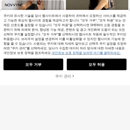
쿠키와 유사한 기술을 당사 웹사이트에서 사용하여 귀하께서 요청하신 서비스를 제공하
고 가능한 최상의 웹사이트 경험을 제공하고자 합니다. "모두 거부", "모두 허용" 또는 언
제든 선호도를 설정할 수 있습니다. "모두 허용"을 선택하시면 SHEIN의 쇼핑 경험을 보
완하기 위해 트래픽 분석, 향상된 기능 제공, 콘텐츠 및 광고 개인화에 도움이 되는 모든
선택적 쿠키를 설정합니다. "모두 거부"를 선택하시면 웹사이트 작동에 필수적인 쿠키만
허용됩니다. 브라우저 설정을 변경하여 이를 비활성화할 수 있지만 웹사이트 기능에 영
향을 줄 수 있습니다. 사용되는 쿠키에 대해 자세히 알아보고 선택적 쿠키 설정을 조정하
려면 "쿠키 관리"를 선택하세요. 당사가 수집한 데이터 처리 방식에 대한 자세한 내용은
개인정보 보호 정책을 참조하세요.
개인정보 보호 정책을 보려면 여기를 클릭하세요.
모두 거부
모두 허용
4
쿠키 관리
장바구니 담기
44% 할인!
7
여성용 우아한 스파게티 스트
국내배송
랩 드레스, 섹시한 주름 슬림 솔리드
#7 TOP 3위
에서 편안한 바닥까지 내려오는 드레스
NOVVYNE 여성용 솔리드 컬러 미니
컬러 직조 패브릭 여름 드레스 블랙
13,761
12,360
멀리스트 캐주얼 미디 비대칭 드레스
원
-32%
마지막 2일
원
-30%
마지막 2일