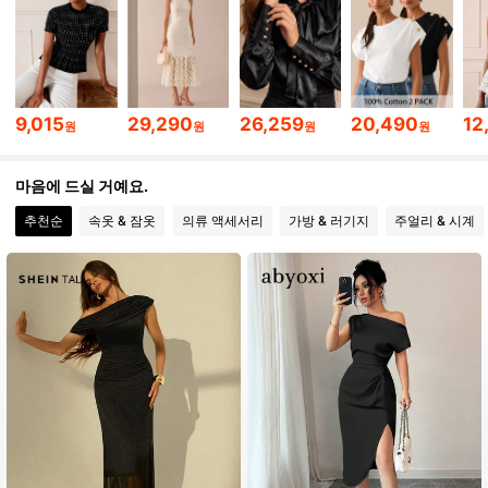
145K 팔로워
4.80
145K 팔로워
4.80
9,015
29,290
26,259
20,490
12
원
원
원
원
145K 팔로워
4.80
마음에 드실 거예요.
145K 팔로워
4.80
추천순
속옷 & 잠옷
의류 액세서리
가방 & 러기지
주얼리 & 시계
145K 팔로워
4.80
145K 팔로워
4.80
145K 팔로워
4.80