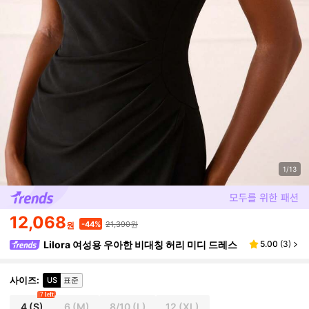
1/13
12,068
21,390원
-44%
원
Lilora 여성용 우아한 비대칭 허리 미디 드레스
5.00
(
3
)
사이즈
:
US
표준
7 left
4
(S)
6
(M)
8/10
(L)
12
(XL)