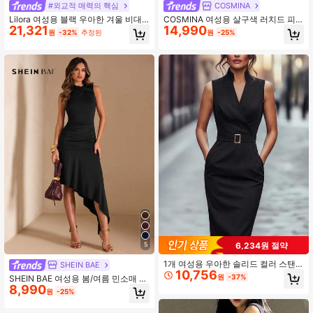
#외교적 매력의 핵심
COSMINA
Lilora 여성용 블랙 우아한 겨울 비대
COSMINA 여성용 살구색 러치드 피
21,321
14,990
칭 넥라인 민소매 미드 기장 드레스,
쉬테일 헴 민소매 캐주얼 드레스, 휴
원
-32%
추정된
원
-25%
비대칭 오프숄더 허리 여름 어반 스타
가, 출퇴근, 파티, 결혼식에 적합
일 다이닝 드레스
6,234원 절약
5
1개 여성용 우아한 솔리드 컬러 스탠
SHEIN BAE
10,756
드 칼라 드레스, 패션 V넥 허리 슬림핏,
원
-37%
SHEIN BAE 여성용 봄/여름 민소매 비
우아한 출퇴근 드레스, 여름 여성 의류
8,990
대칭 밑단 니트 랩 드레스, 우아한 드
원
-25%
블랙
레스, 보라색 드레스