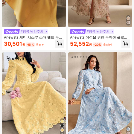
#영국 낭만주의
#영국 낭만주의
Anewsta 세미 시스루 소매 벨트 우아
Anewsta 여성을 위한 우아한 플로럴
한 고급 여성 롱 드레스
프린트 칼라 퍼프 슬리브 드레스, 봄에
30,501
52,552
원
-51%
추정된
원
-20%
추정된
서 여름까지
8