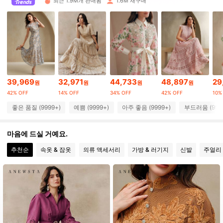
최근 1.9M개 판매됨
1.6M 재구매
4M 팔로워
4.89
4M 팔로워
4.89
4M 팔로워
4.89
39,969
32,971
44,733
48,897
29
원
원
원
원
42% OFF
14% OFF
34% OFF
42% OFF
10%
4M 팔로워
4.89
좋은 품질 (9999+)
예쁨 (9999+)
아주 좋음 (9999+)
부드러움 (999
4M 팔로워
4.89
마음에 드실 거예요.
추천순
속옷 & 잠옷
의류 액세서리
가방 & 러기지
신발
주얼리 
4M 팔로워
4.89
4M 팔로워
4.89