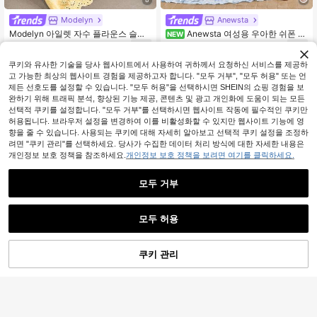
Modelyn
Anewsta
Modelyn 아일렛 자수 플라운스 슬리
Anewsta 여성용 우아한 쉬폰 프
NEW
브 맥시 드레스
린트 긴팔 맥시 로맨틱 드레스, 휴가
29,290
37,341
원
-25%
원
-26%
추정된
파티 가운
쿠키와 유사한 기술을 당사 웹사이트에서 사용하여 귀하께서 요청하신 서비스를 제공하
고 가능한 최상의 웹사이트 경험을 제공하고자 합니다. "모두 거부", "모두 허용" 또는 언
제든 선호도를 설정할 수 있습니다. "모두 허용"을 선택하시면 SHEIN의 쇼핑 경험을 보
완하기 위해 트래픽 분석, 향상된 기능 제공, 콘텐츠 및 광고 개인화에 도움이 되는 모든
선택적 쿠키를 설정합니다. "모두 거부"를 선택하시면 웹사이트 작동에 필수적인 쿠키만
허용됩니다. 브라우저 설정을 변경하여 이를 비활성화할 수 있지만 웹사이트 기능에 영
향을 줄 수 있습니다. 사용되는 쿠키에 대해 자세히 알아보고 선택적 쿠키 설정을 조정하
려면 "쿠키 관리"를 선택하세요. 당사가 수집한 데이터 처리 방식에 대한 자세한 내용은
개인정보 보호 정책을 참조하세요.
개인정보 보호 정책을 보려면 여기를 클릭하세요.
모두 거부
모두 허용
쿠키 관리
장바구니 담기
41% 할인!
5
Anewsta
#퍼프 소매 드레스
Anewsta 여름 우아한 궁전 스타일 프
MOTF PREMIUM 기이퓨어 레이스 자
63,511
린트 버튼 보우 타이 허리 플레어 헴
수 벨트 드레스
34,101
원
원
-48%
추정된
롱 슬리브 러플 커프 여성 드레스