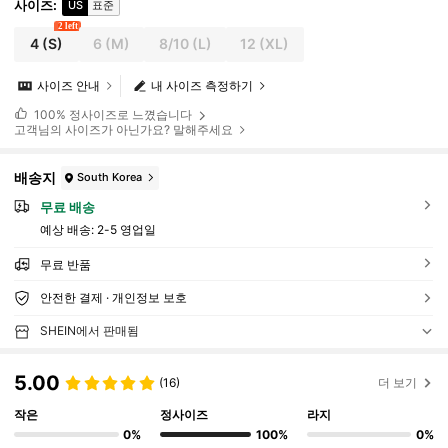
사이즈
:
US
표준
2 left
4
(S)
6
(M)
8/10
(L)
12
(XL)
사이즈 안내
내 사이즈 측정하기
100%
정사이즈로 느꼈습니다
고객님의 사이즈가 아닌가요? 말해주세요
배송지
South Korea
무료 배송
예상 배송:
2-5 영업일
무료 반품
안전한 결제 · 개인정보 보호
SHEIN에서 판매됨
5.00
(16)
더 보기
작은
정사이즈
라지
0%
100%
0%