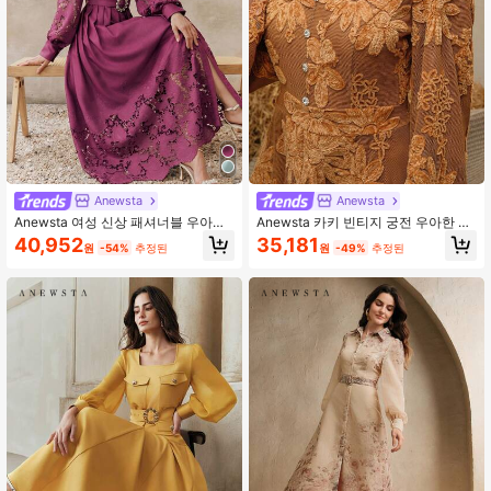
4M 팔로워
4.89
4M 팔로워
4.89
4M 팔로워
4.89
Anewsta
Anewsta
Anewsta 여성 신상 패셔너블 우아한
Anewsta 카키 빈티지 궁전 우아한 퍼
발렌타인 데이, 여성의 날, 어머니의
프 소매 벨벳 자카드 롱 슬리브 드레
40,952
35,181
원
-54%
추정된
원
-49%
추정된
날, 생일 데이트 할로우 자수 연두색
스, 가을/겨울
셔츠 드레스