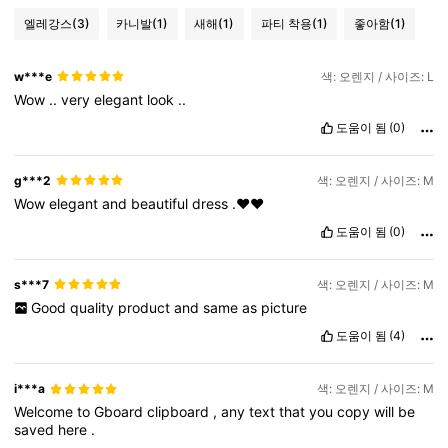
엘레강스
(3)
카니발
(1)
새해
(1)
파티 착용
(1)
좋아함
(1)
w***e
색: 오렌지 / 사이즈: L
Wow
..
very
elegant
look
..
도움이 됨
(0)
g***2
색: 오렌지 / 사이즈: M
Wow
elegant
and
beautiful
dress
.❤️❤️
도움이 됨
(0)
s***7
색: 오렌지 / 사이즈: M
Good
quality
product
and
same
as
picture
도움이 됨
(4)
i***a
색: 오렌지 / 사이즈: M
Welcome
to
Gboard
clipboard
,
any
text
that
you
copy
will
be
saved
here
.