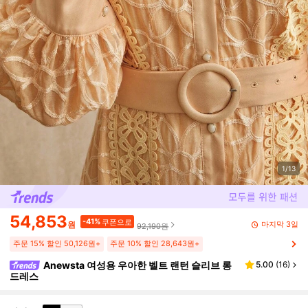
1/13
54,853
-41%
쿠폰으로
마지막 3일
원
92,190원
주문 15% 할인 50,126원+
주문 10% 할인 28,643원+
Anewsta 여성용 우아한 벨트 랜턴 슬리브 롱
5.00
(
16
)
드레스