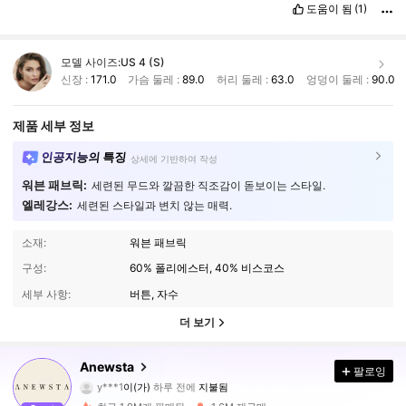
도움이 됨
(1)
모델 사이즈:
US 4 (S)
신장 :
171.0
가슴 둘레 :
89.0
허리 둘레 :
63.0
엉덩이 둘레 :
90.0
제품 세부 정보
인공지능의 특징
상세에 기반하여 작성
워븐 패브릭:
세련된 무드와 깔끔한 직조감이 돋보이는 스타일.
엘레강스:
세련된 스타일과 변치 않는 매력.
소재:
워븐 패브릭
구성:
60% 폴리에스터, 40% 비스코스
세부 사항:
버튼, 자수
더 보기
4M 팔로워
4.89
Anewsta
팔로잉
y***1
이(가)
하루 전에
지불됨
y***o
다음
5분 전에