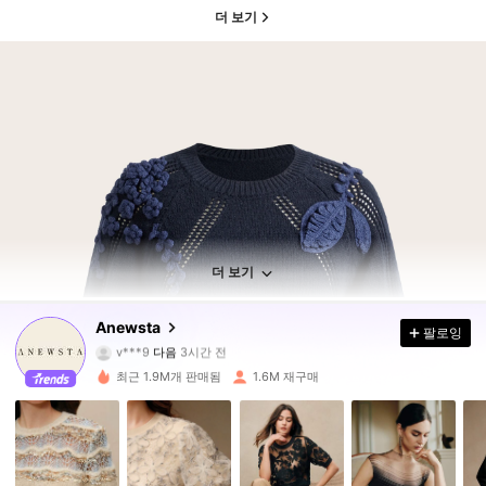
더 보기
더 보기
4M 팔로워
4.89
Anewsta
팔로잉
v***9
다음
3시간 전
q***p
가 탐색 중입니다
4M 팔로워
4.89
최근 1.9M개 판매됨
1.6M 재구매
4M 팔로워
4.89