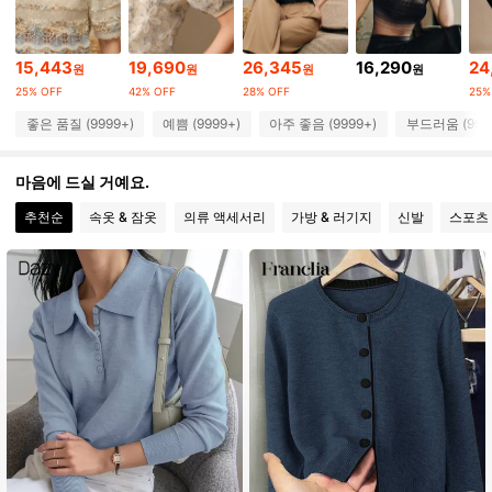
4M 팔로워
4.89
15,443
19,690
26,345
16,290
24
원
원
원
원
4M 팔로워
4.89
25% OFF
42% OFF
28% OFF
25%
좋은 품질 (9999+)
예쁨 (9999+)
아주 좋음 (9999+)
부드러움 (999
4M 팔로워
4.89
마음에 드실 거예요.
추천순
속옷 & 잠옷
의류 액세서리
가방 & 러기지
신발
스포츠
4M 팔로워
4.89
4M 팔로워
4.89
4M 팔로워
4.89
4M 팔로워
4.89