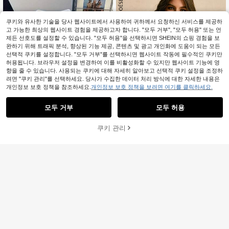
쿠키와 유사한 기술을 당사 웹사이트에서 사용하여 귀하께서 요청하신 서비스를 제공하
고 가능한 최상의 웹사이트 경험을 제공하고자 합니다. "모두 거부", "모두 허용" 또는 언
제든 선호도를 설정할 수 있습니다. "모두 허용"을 선택하시면 SHEIN의 쇼핑 경험을 보
완하기 위해 트래픽 분석, 향상된 기능 제공, 콘텐츠 및 광고 개인화에 도움이 되는 모든
선택적 쿠키를 설정합니다. "모두 거부"를 선택하시면 웹사이트 작동에 필수적인 쿠키만
허용됩니다. 브라우저 설정을 변경하여 이를 비활성화할 수 있지만 웹사이트 기능에 영
향을 줄 수 있습니다. 사용되는 쿠키에 대해 자세히 알아보고 선택적 쿠키 설정을 조정하
려면 "쿠키 관리"를 선택하세요. 당사가 수집한 데이터 처리 방식에 대한 자세한 내용은
개인정보 보호 정책을 참조하세요.
개인정보 보호 정책을 보려면 여기를 클릭하세요.
모두 거부
모두 허용
5
쿠키 관리
장바구니 담기
20% 할인!
4
Poéselle
지퍼업 긴팔 니트 가디건, 다용도 니트
Poéselle 가을/겨울 여성 패셔너블 캐
스웨터 가을
1년 전에 설립되었습니다.
주얼 크루넥 긴소매 스웨터
재고 7개 남음
18,791
18,414
원
-30%
원
-34%