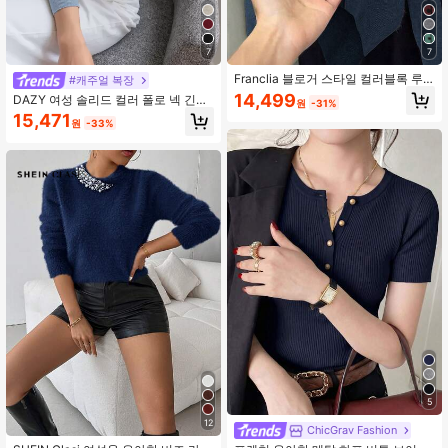
4M 팔로워
4.89
7
7
Franclia 블로거 스타일 컬러블록 루
#캐주얼 복장
즈핏 크루넥 스웨터 재킷, 유럽 및 미
14,499
DAZY 여성 솔리드 컬러 폴로 넥 긴팔
원
-31%
국 신규 입고
비즈니스 캐주얼 스웨터, 가을 & 겨울,
15,471
원
-33%
긴팔 탑, 학교 복귀 의류, 가을 여성 의
류
5
12
ChicGrav Fashion