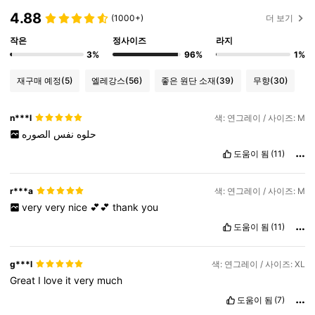
4.88
(1000+)
더 보기
작은
정사이즈
라지
3%
96%
1%
재구매 예정
(5)
엘레강스
(56)
좋은 원단 소재
(39)
무향
(30)
n***l
색: 연그레이 / 사이즈: M
حلوه
نفس
الصوره
도움이 됨
(11)
r***a
색: 연그레이 / 사이즈: M
very
very
nice
💕💕
thank
you
도움이 됨
(11)
g***l
색: 연그레이 / 사이즈: XL
Great
I
love
it
very
much
도움이 됨
(7)