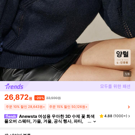
1/8
26,872
33,590원
-20%
원
주문 10% 할인 28,643원+
주문 15% 할인 50,126원+
Anewsta 여성용 우아한 3D 수제 꽃 회색
4.88
(
1000+
)
풀오버 스웨터, 가을, 겨울, 공식 행사, 파티,
시크, 새해, 크리스마스, 직장, 졸업, 결혼식,
휴일, 휴가에 적합,