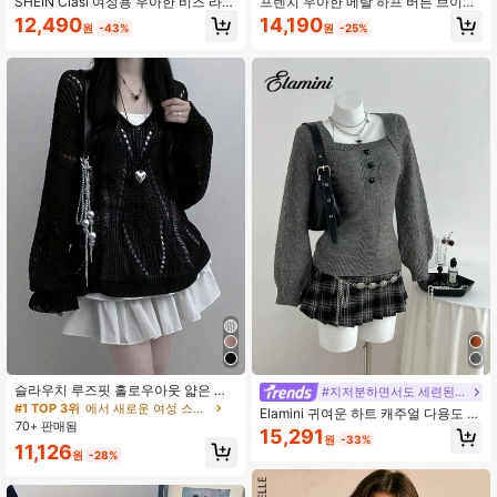
SHEIN Clasi 여성용 우아한 비즈 라운
프렌치 우아한 메탈 하프 버튼 브이넥
드넥 스웨터, 가을/겨울 설날 의류용
반팔 니트 탑, 봄/여름 디자인 감각 슬
12,490
14,190
원
-43%
원
-25%
림핏 시크 다용도 티셔츠 걸, 프렌치
걸 스타일
슬라우치 루즈핏 홀로우아웃 얇은 긴
#지저분하면서도 세련된 스타일
팔 니트 브이넥 커버업 탑 블랙 가을
#1 TOP 3위
에서 새로운 여성 스웨터
Elamini 귀여운 하트 캐주얼 다용도 여
70+ 판매됨
성 스웨터
15,291
원
-33%
11,126
원
-28%