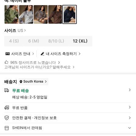
색: 네이비 블루
사이즈
US
4
(S)
6
(M)
8/10
(L)
12
(XL)
사이즈 안내
내 사이즈 측정하기
96%
정사이즈로 느꼈습니다
고객님의 사이즈가 아닌가요? 말해주세요
배송지
South Korea
무료 배송
예상 배송:
2-5 영업일
무료 반품
안전한 결제 · 개인정보 보호
SHEIN에서 판매됨