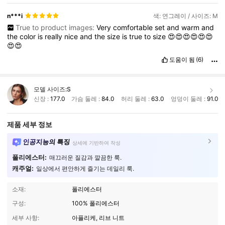
n***i
색: 연그레이 / 사이즈: M
True to product images:
Very
comfortable
set
and
warm
and
the
color
is
really
nice
and
the
size
is
true
to
size
😍😍😍😍😍😍
😍😍
도움이 됨
(6)
모델 사이즈:
S
신장 :
177.0
가슴 둘레 :
84.0
허리 둘레 :
63.0
엉덩이 둘레 :
91.0
제품 세부 정보
인공지능의 특징
상세에 기반하여 작성
폴리에스터:
매끄러운 질감과 깔끔한 룩.
캐주얼:
일상에서 편안하게 즐기는 데일리 룩.
소재:
폴리에스터
구성:
100% 폴리에스터
세부 사항:
아플리케, 리브 니트