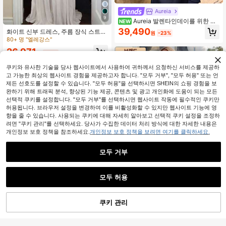
Aureia
9
Aureia 발렌타인데이를 위한 여
NEW
름 우아하고 화려하며 로맨틱한 다크
39,490
화이트 신부 드레스, 주름 장식 스트랩
원
-23%
블루 새틴 오프숄더 플리츠 럭셔리 라
리스 플로잉 패브릭 웨딩 들러리 이브
80+ 명 "엘레강스"
인스톤 장식 A라인 스플라이싱 비대칭
닝 가운, 졸업 파티, 6월 축제, 모던 글
러플 마이크로 피쉬테일 헴 디너 댄스
26,971
램 가을
원
-26%
총각 파티 휴가 데이트 뮤직 페스티벌
졸업 시즌 웨딩 이벤트 신부 어머니 드
쿠키와 유사한 기술을 당사 웹사이트에서 사용하여 귀하께서 요청하신 서비스를 제공하
레스
고 가능한 최상의 웹사이트 경험을 제공하고자 합니다. "모두 거부", "모두 허용" 또는 언
제든 선호도를 설정할 수 있습니다. "모두 허용"을 선택하시면 SHEIN의 쇼핑 경험을 보
완하기 위해 트래픽 분석, 향상된 기능 제공, 콘텐츠 및 광고 개인화에 도움이 되는 모든
선택적 쿠키를 설정합니다. "모두 거부"를 선택하시면 웹사이트 작동에 필수적인 쿠키만
허용됩니다. 브라우저 설정을 변경하여 이를 비활성화할 수 있지만 웹사이트 기능에 영
향을 줄 수 있습니다. 사용되는 쿠키에 대해 자세히 알아보고 선택적 쿠키 설정을 조정하
려면 "쿠키 관리"를 선택하세요. 당사가 수집한 데이터 처리 방식에 대한 자세한 내용은
개인정보 보호 정책을 참조하세요.
개인정보 보호 정책을 보려면 여기를 클릭하세요.
모두 거부
모두 허용
18
#동화 속 드레스
쿠키 관리
장바구니 담기
41% 할인!
5
EVERPRETTY 버터플라이 소매 타이
프론트 러플 쉬폰 세이지 그린 들러리
38,302
#모던 엘레강스 시리즈
#3 TOP 3위
에서 쉬폰 여성 결혼식
원
-9%
드레스, 웨딩 게스트를 위한 우아한 드