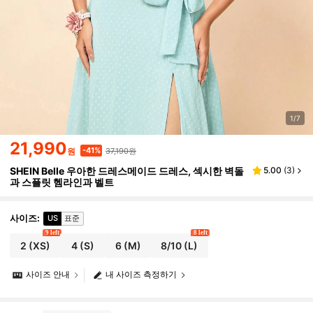
1/7
21,990
37,190원
-41%
원
SHEIN Belle 우아한 드레스메이드 드레스, 섹시한 벽돌
5.00
(
3
)
과 스플릿 헴라인과 벨트
사이즈
:
US
표준
9 left
8 left
2
(XS)
4
(S)
6
(M)
8/10
(L)
사이즈 안내
내 사이즈 측정하기