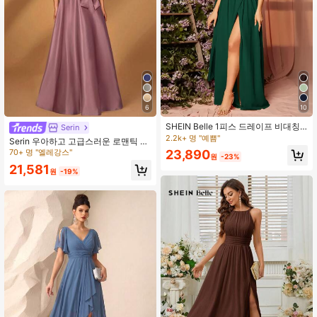
469K 팔로워
4.93
469K 팔로워
4.93
6
10
469K 팔로워
4.93
SHEIN Belle 1피스 드레이프 비대칭
Serin
넥 랩 브라이드스메이드 드레스 우아
2.2k+ 명 "예쁨"
Serin 우아하고 고급스러운 로맨틱 메
한 드레스
쉬 패치워크 새틴 플리츠 비즈 장식 조
70+ 명 "엘레강스"
23,890
원
-23%
469K 팔로워
4.93
각 아플리케 반소매 보우 A라인 헴 드
21,581
레스, 이브닝 파티, 데이트, 휴가, 무도
원
-19%
회, 뮤직 페스티벌, 결혼식, 신부 어머
니, 발렌타인데이에 적합
469K 팔로워
4.93
469K 팔로워
4.93