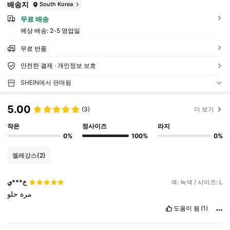
배송지
South Korea
무료 배송
예상 배송:
2-5 영업일
무료 반품
안전한 결제 · 개인정보 보호
SHEIN에서 판매됨
5.00
(3)
더 보기
작은
정사이즈
라지
0%
100%
0%
엘레강스
(2)
خ***ي
색: 녹색 / 사이즈: L
مرة
حلو
도움이 됨
(1)