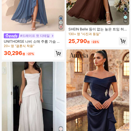
16
SHEIN Belle 등이 없는 높은 트임 허
리 신부 들러리 드레스 (성인용)
130+ 명 "사진과 동일"
#드레이프 컷 디테일
25,790
UNITHORSE 나비 소매 주름 가슴 러
원
-23%
플 허리 튤 신부 들러리 드레스 우아한
20+ 명 "결혼식 착용"
드레스 웨딩 가을
30,296
원
-27%