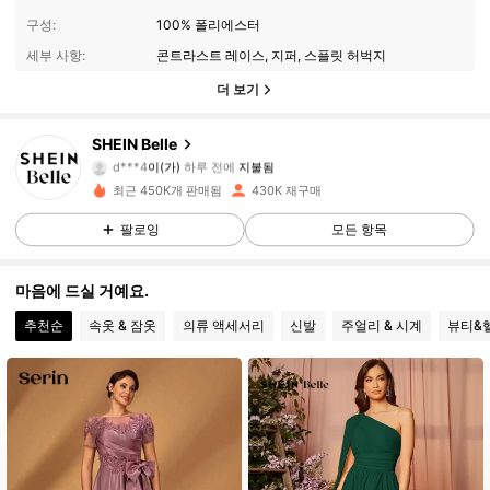
구성:
100% 폴리에스터
세부 사항:
콘트라스트 레이스, 지퍼, 스플릿 허벅지
더 보기
SHEIN Belle
469K 팔로워
4.93
d***4
이(가)
하루 전에
지불됨
최근 450K개 판매됨
430K 재구매
469K 팔로워
4.93
팔로잉
모든 항목
마음에 드실 거예요.
469K 팔로워
4.93
추천순
속옷 & 잠옷
의류 액세서리
신발
주얼리 & 시계
뷰티&
469K 팔로워
4.93
469K 팔로워
4.93