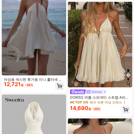
여성용 섹시한 휴가용 미니 홀터넥 드
12,721
레스, 백리스 타이 스트랩 미니 드레스
7
원
-28%
여름 파티 우아한 화이트
Doriss
DORISS 여름 스파게티 스트랩 A라인
메탈 버클 미니 드레스, 해변, 휴가, 애
#6 TOP 3위
에서 쉬폰 여성 드레스
프터눈 티, 야외 파티, 바캉스룩에 우
14,690
원
-25%
아한