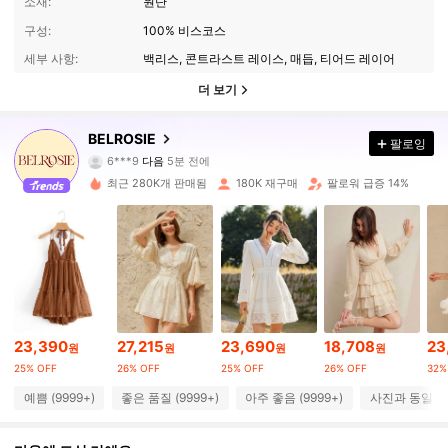
소재:
원단
구성:
100% 비스코스
세부 사항:
백리스, 콘트라스트 레이스, 매듭, 티어드 레이어
더 보기
690K 팔로워
4.87
BELROSIE
팔로잉
6***9
다음
5분 전에
e***8
가 탐색 중입니다
690K 팔로워
4.87
최근 280K개 판매됨
180K 재구매
팔로워 급증 14%
690K 팔로워
4.87
690K 팔로워
4.87
690K 팔로워
4.87
23,390
27,215
23,690
18,708
23
원
원
원
원
690K 팔로워
25% OFF
26% OFF
25% OFF
26% OFF
32%
4.87
예쁨 (9999+)
좋은 품질 (9999+)
아주 좋음 (9999+)
사진과 동일 (9
690K 팔로워
4.87