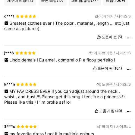
재구매 예정
(14)
빠른 배송
(17)
화려함/좋음
(77)
예쁨
(100+)
o***1
컬러:베이지 / 사이즈:S
Greatest
clothes
ever
!
The
color
,
material
,
length
...
etc
just
same
as
picture
:)
도움이 됨
(5)
j***6
색: 커피 브라운 / 사이즈: S
Lindo
demais
!
Eu
amei
,
comprei
o
P
e
ficou
perfeito
!
도움이 됨
(164)
k***n
색: 노란색 / 사이즈: S
MY
FAV
DRESS
EVER
!!
you
can
adjust
around
the
neck
,
waist
,
and
bust
!!!
Please
get
this
omg
I
feel
like
a
princess
!
(
Please
like
this
)
I
’
m
broke
asf
lol
도움이 됨
(49)
S***s
색: 베이지 / 사이즈: L
my
favorite
dress
!
got
it
in
multiple
colours