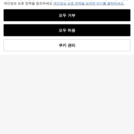
개인정보 보호 정책을 참조하세요.
개인정보 보호 정책을 보려면 여기를 클릭하세요.
모두 거부
4
모두 허용
#등이 드러나는 스타일
Serisse 여성 휴가 어깨 리본 민소매
쿠키 관리
장바구니 담기
26% 할인!
16,390
우아하고 로맨틱한 패치워크 러플 밑
18
원
-24%
단 플로럴 자수 패브릭 백 딥 V 루즈 A
핏 미니 여름 드레스 여성용 휴가복 여
#화이트 그라디 핏
성용 여름 드레스 여성용 봄 의상 여성
SHEIN MOD 솔리드 앞가슴 셔링 플리
용 휴가 의상 여성 웨딩 게스트 드레스
츠 캐미 드레스
#1 TOP 3위
에서 셔링 버스트 바닥까지 내려오는 드레스
여성용 여름 의류 여성용 우아한 생일
200+ 판매됨
드레스 휴가 드레스 페어리코어 러플
21,009
드레스 유럽 여름
원
-30%