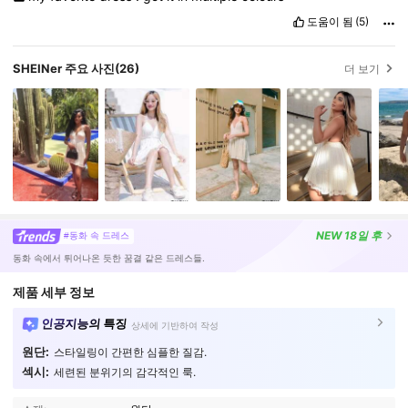
도움이 됨
(5)
SHEINer 주요 사진
(26)
더 보기
NEW
18일 후
#동화 속 드레스
동화 속에서 튀어나온 듯한 꿈결 같은 드레스들.
제품 세부 정보
인공지능의 특징
상세에 기반하여 작성
원단:
스타일링이 간편한 심플한 질감.
섹시:
세련된 분위기의 감각적인 룩.