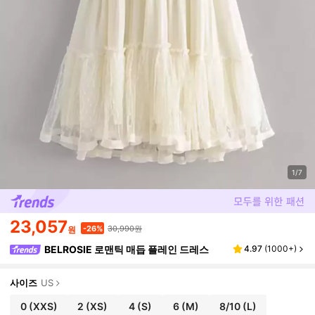
1/7
23,057
30,990원
-26%
원
BELROSIE 로맨틱 매듭 플레인 드레스
4.97
(
1000+
)
사이즈
US
0
(XXS)
2
(XS)
4
(S)
6
(M)
8/10
(L)