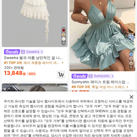
5
Sweetra
Sweetra 봄과 여름 낭만적인 걸 니트
레이스 트위스트 타이드 레이어드 러
#1 TOP 3위
에서 계층형 레이어 여성 드레스
플 헴 크롭 드레스 캐주얼 스위트 스타
200+ 판매됨
6
일
13,848
원
-30%
Sunnyshic
Sunnyshic 레이스 트림 레이스업 여
성 드레스
#9 TOP 3위
휴일 여성 미니 드레스
12,775
원
-29%
쿠키와 유사한 기술을 당사 웹사이트에서 사용하여 귀하께서 요청하신 서비스를 제공하
고 가능한 최상의 웹사이트 경험을 제공하고자 합니다. "모두 거부", "모두 허용" 또는 언
제든 선호도를 설정할 수 있습니다. "모두 허용"을 선택하시면 SHEIN의 쇼핑 경험을 보
완하기 위해 트래픽 분석, 향상된 기능 제공, 콘텐츠 및 광고 개인화에 도움이 되는 모든
선택적 쿠키를 설정합니다. "모두 거부"를 선택하시면 웹사이트 작동에 필수적인 쿠키만
허용됩니다. 브라우저 설정을 변경하여 이를 비활성화할 수 있지만 웹사이트 기능에 영
향을 줄 수 있습니다. 사용되는 쿠키에 대해 자세히 알아보고 선택적 쿠키 설정을 조정하
려면 "쿠키 관리"를 선택하세요. 당사가 수집한 데이터 처리 방식에 대한 자세한 내용은