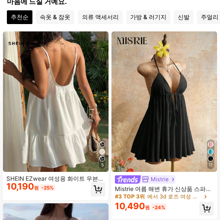
마음에 드실 거예요.
690K 팔로워
4.87
추천순
속옷 & 잠옷
의류 액세서리
가방 & 러기지
신발
주얼리 
690K 팔로워
4.87
690K 팔로워
4.87
690K 팔로워
4.87
5
11
SHEIN EZwear 여성용 화이트 우븐
Mistrie
10,190
스파게티 스트랩 드레스
원
-25%
Mistrie 여름 해변 휴가 신상품 스파게
티 스트랩 질감 라이트 옐로우 퍼프 스
#3 TOP 3위
에서 3d 로즈 여성 드레스
커트, 여성용 섹시 오픈 백 우산 미니
10,490
원
-24%
드레스