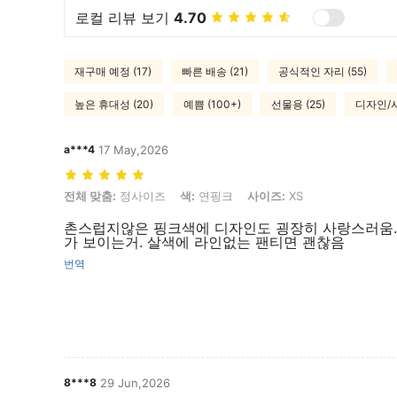
로컬 리뷰 보기
4.70
재구매 예정 (17)
빠른 배송 (21)
공식적인 자리 (55)
높은 휴대성 (20)
예쁨 (100+)
선물용 (25)
디자인/사
a***4
17 May,2026
전체 맞춤: 정사이즈, 색: 연핑크, 사이즈: XS
전체 맞춤:
정사이즈
색:
연핑크
사이즈:
XS
촌스럽지않은 핑크색에 디자인도 굉장히 사랑스러움.
가 보이는거. 살색에 라인없는 팬티면 괜찮음
번역
8***8
29 Jun,2026