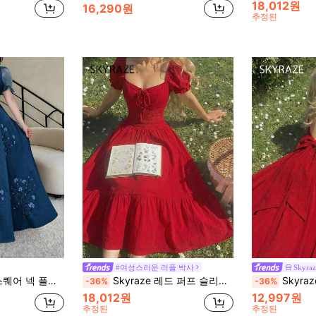
18,012원
16,290원
추정된
#여성스러운 러플 박사
Skyraz
 플로럴 프린트 우아한 드레스
Skyraze 레드 퍼프 슬리브 허리 홀로우 플로럴 레이스 미디 드레스
Skyraze 여성용 레드 미드 길이 백리스 
-36%
-36%
18,012원
12,997원
추정된
추정된