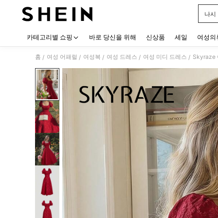
나시
Use up
카테고리별 쇼핑
바로 당신을 위해
신상품
세일
여성의
홈
여성 어패럴
여성복
여성 드레스
여성 미디 드레스
Skyra
/
/
/
/
/