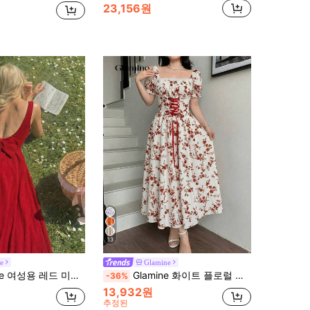
23,156원
13
e
Glamine
드레스 리본 장식, 코티지 코어 피크닉 여름 휴가 의상, 우아한 웨딩 파티, 레드 여름 비치 선드레스
Glamine 화이트 플로럴 여름 코티지 코어 티파티 드레스, 여성용 우아한 프렌치 스타일 스퀘어 넥 퍼프 소매 코르셋 미디 드레스, 레드 플로럴 가든, 페티트 여성
-36%
13,932원
추정된