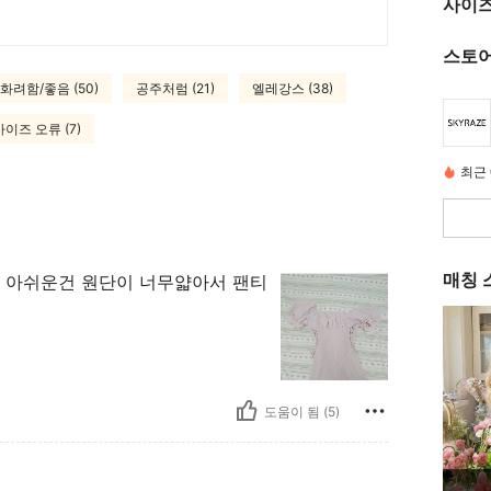
사이즈
스토어
화려함/좋음 (50)
공주처럼 (21)
엘레강스 (38)
이즈 오류 (7)
최근 
매칭 
 아쉬운건 원단이 너무얇아서 팬티
도움이 됨 (5)