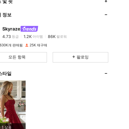
4.73
1.2K
86K
 및 핏
 정보
4.73
1.2K
86K
Skyraze
4.73
1.2K
86K
등급
아이템
팔로워
j***0
이(가)
하루 전에
지불됨
630K개 판매됨
25K 재구매
4.73
1.2K
86K
모든 항목
팔로잉
4.73
1.2K
86K
스타일
4.73
1.2K
86K
4.73
1.2K
86K
4.73
1.2K
86K
1 상품