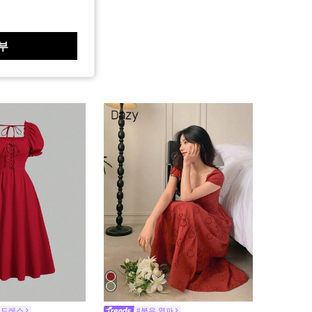
부
 드레스
#붉은 열파