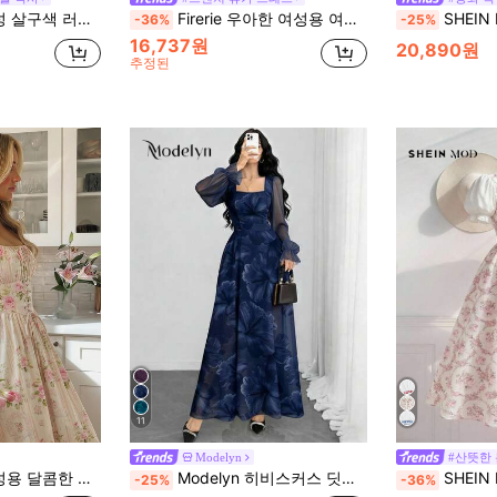
리브 맥시 드레스, 가을 여성 드레스
Firerie 우아한 여성용 여름 솔리드 스퀘어 넥 비숍 슬리브 드레스
SHEIN MOD
-36%
-25%
16,737원
20,890원
추정된
11
Modelyn
#산뜻한
프 슬리브 코티지코어 드레스, 단정한 프렌치 스타일 베이지 여름 피크닉 드레스
Modelyn 히비스커스 딧시 플로럴 패션 스퀘어 넥 랜턴 슬리브 여성 롱 드레스, 여름 허리 신치드 맥시 우아한 플로럴 패턴 네이비 블루 드레스, 여름 휴가 및 일상복에 적합
SHEIN MOD 여성을 위한 복고풍 플로럴 
-25%
-36%