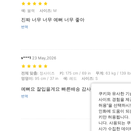
색: 블랙, 사이즈: M
색:
블랙
사이즈:
M
진짜 너무 너무 예뻐 너무 좋아
번역
s***1
23 May,2026
전체 맞춤: 정사이즈, 키: 175 cm / 69 in, 무게: 63 kg / 139 lbs, 흉상: 90 c
전체 맞춤:
정사이즈
키:
175 cm / 69 in
무게:
63 kg / 139 lb
엉덩이:
95 cm / 37 in
색:
레드
사이즈:
S
예뻐요 잘입을게요 빠른배송 감사합니다
쿠키와 유사한 기
번역
사이트 경험을 제공
허용"을 선택하시면
인화에 도움이 되
키만 허용됩니다.
니다. 사용되는 
리뷰 더 
사가 수집한 데이