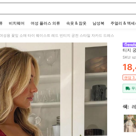
 and down arrow keys to navigate search 최근 검색어 and 검색 후 발견. Press Enter 
류
비치웨어
여성 플러스 의류
속옷 & 잠옷
남성복
주얼리 & 액
ze 여성용 꽃잎 소매 타이 웨이스트 레드 빈티지 궁전 스타일 자카드 드레스
티지 
SKU: s
18
PR
랜덤 3
무
색: