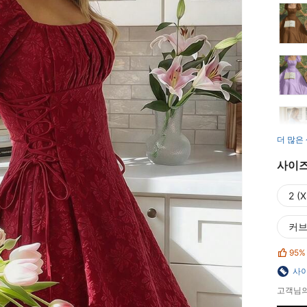
더 많은
사이
2 (X
커
95%
사이
고객님의