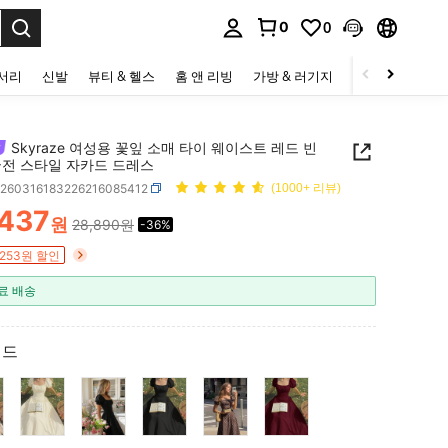
0
0
to select.
세서리
신발
뷰티 & 헬스
홈 앤 리빙
가방 & 러기지
스포츠 & 아웃
Skyraze 여성용 꽃잎 소매 타이 웨이스트 레드 빈
궁전 스타일 자카드 드레스
z260316183226216085412
(1000+ 리뷰)
,437
원
28,890원
-36%
ICE AND AVAILABILITY
,253원 할인
료 배송
레드