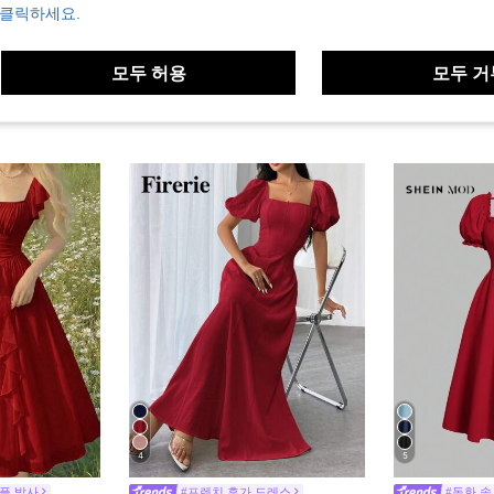
 클릭하세요.
모두 허용
모두 거
4
5
플 박사
#프렌치 휴가 드레스
#동화 속