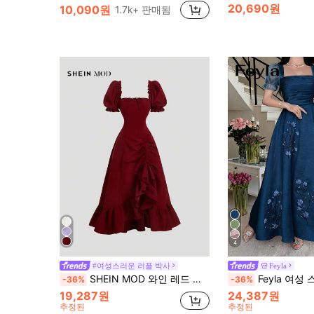
(1000+)
(1000+)
20,690원
10,090원
1.7k+ 판매됨
시어 여성 미니 드레스
#1 TOP 3위
(1000+)
4
#여성스러운 러플 박사
Feyla
SHEIN MOD 와인 레드 퍼프 슬리브 허리 묶음 분할 헴 미디 드레스
Feyla 여성 스퀘어 넥 플리츠
-36%
-36%
19,287원
24,387원
추정된
추정된