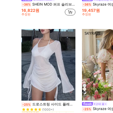
SHEIN MOD 퍼프 슬리브 리본 끈 레드 스플릿 헴 드레스
Skyraze 여성 살구색 러플 랜턴 슬
-36%
-36%
16,822원
19,457원
추정된
추정된
11
시어 여성 미니 드레스
#1 TOP 3위
드로스트링 사이드 플레어 소매 비대칭 넥라인 브라리스 화이트 봄 우아한 웨딩 게스트 드레스
#고대 꽃
-25%
(1000+)
Skyraze 여성용 달콤한 올오버 핑크 꽃 프린트 드레스, 타이 프론트 스퀘어 넥 퍼
-25%
시어 여성 미니 드레스
시어 여성 미니 드레스
#1 TOP 3위
#1 TOP 3위