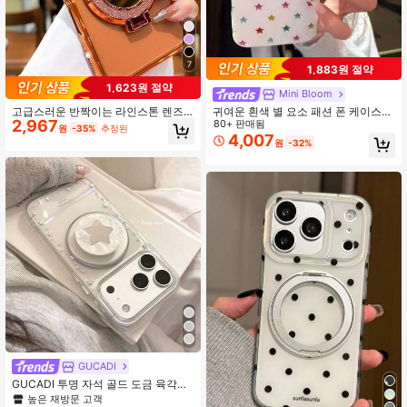
7
1,883원 절약
1,623원 절약
Mini Bloom
고급스러운 반짝이는 라인스톤 렌즈
귀여운 흰색 별 요소 패션 폰 케이스
2,967
보호 도금, 낙하 방지 케이스, 반짝이
별 깃털 쉬폰 별이 빛나는 하늘 디자인
80+ 판매됨
원
-35%
추정된
는 글리터 메이크업 미러 링 홀더 브래
전체 커버 보호 폰 케이스 아이폰 14
4,007
원
-32%
킷, 고품질 충격 방지 범퍼 후면 커버 (i
프로 맥스, 16, 17 호환, 아이폰 15, 13
Phone 17 16E 15 14 13 12 11 X XS M
호환, 독특한 생일 선물
ax XR Pro Plus, Galaxy S26 A02S -
A07 A12-A17 A22-A26 A32-A36 A5
0-A56 S20-S25 Honor Magic Reno
Smart 호환)
GUCADI
GUCADI 투명 자석 골드 도금 육각형
별 + 화이트 쉘 별 미러 실버 베이스 자
높은 재방문 고객