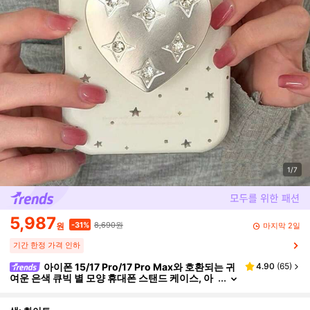
1/7
5,987
8,690원
-31%
마지막 2일
원
기간 한정 가격 인하
아이폰 15/17 Pro/17 Pro Max와 호환되는 귀
4.90
(
65
)
여운 은색 큐빅 별 모양 휴대폰 스탠드 케이스, 아
이폰 16/17 및 새로운 16 Pro Max용 부드러운 보
호 커버