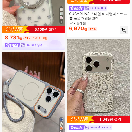
GUCADI
GUCADI INS 스타일 미니멀리스트 스
위트 폴카 도트 휴대폰 케이스, 17, 17
높은 재방문 고객
Pro Max, 16, 15 소프트 케이스, 13에
4
50+ 판매됨
적합, 별이 빛나는 하늘 필름 마그네틱
6,970
3,159원 절약
원
-25%
스탠드, 개인화, 여성스러운, 창의적
인, 신선하고 귀여운, 대비 색상 디자
8,731
인, 니치, 그녀를 위한 선물
원
-27%
마지막 2일
DaDa style
1,649원 절약
Mini Bloom
14