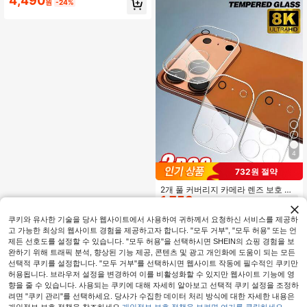
4,490
원
-24%
디자인, 여성용 럭셔리 스타일, 16 Pro,
14, 15, 풀 커버리지 낙하 방지, 미니멀
리스트 핫 스타일
4
732원 절약
2개 풀 커버리지 카메라 렌즈 보호 필
1,758
름, 아이폰 17/16 프로 맥스/17 에어 액
원
-29%
마지막 2일
세서리 호환, 후면 카메라 렌즈 보호
필름
쿠키와 유사한 기술을 당사 웹사이트에서 사용하여 귀하께서 요청하신 서비스를 제공하
고 가능한 최상의 웹사이트 경험을 제공하고자 합니다. "모두 거부", "모두 허용" 또는 언
제든 선호도를 설정할 수 있습니다. "모두 허용"을 선택하시면 SHEIN의 쇼핑 경험을 보
완하기 위해 트래픽 분석, 향상된 기능 제공, 콘텐츠 및 광고 개인화에 도움이 되는 모든
선택적 쿠키를 설정합니다. "모두 거부"를 선택하시면 웹사이트 작동에 필수적인 쿠키만
허용됩니다. 브라우저 설정을 변경하여 이를 비활성화할 수 있지만 웹사이트 기능에 영
향을 줄 수 있습니다. 사용되는 쿠키에 대해 자세히 알아보고 선택적 쿠키 설정을 조정하
려면 "쿠키 관리"를 선택하세요. 당사가 수집한 데이터 처리 방식에 대한 자세한 내용은