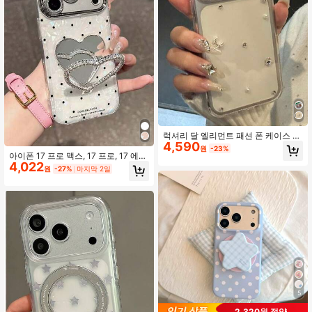
럭셔리 달 엘리먼트 패션 폰 케이스 스
4,590
타 엘리먼트 샤이니 크리스탈 달 투명
원
-23%
하드 PC 폰 케이스 아이폰 17 Pro Ma
아이폰 17 프로 맥스, 17 프로, 17 에
x 17 Pro 16 15 14 13 12 Pro Max 11
4,022
어, 16, 15, 14, 13, 12, 11 프로 맥스와
원
-27%
마지막 2일
클리어 패션 충격 방지 후면 커버 생일
호환되는 고급 하트 미러 큐빅 스탠드
선물
휴대폰 케이스 1개, 반짝이는 큐빅 카
메라 프레임 보호 케이스
5
2,320원 절약