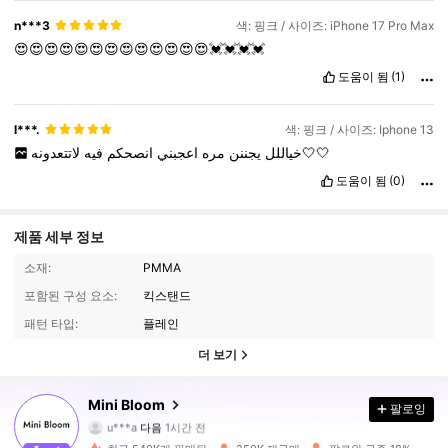
n***3
색: 핑크 / 사이즈: iPhone 17 Pro Max
😍😍😍😍😍😍😍😍😍😍😍😍😍💓💓💓💓
도움이 됨
(1)
l***.
색: 핑크 / 사이즈: Iphone 13
لاتتعدونه🤍🤍
خياللل
يجننن
مره
اعجبني
انصحكم
فيه
도움이 됨
(0)
제품 세부 정보
소재:
PMMA
포함된 구성 요소:
킥스탠드
패턴 타입:
플레인
더 보기
67K 팔로워
4.91
Mini Bloom
팔로잉
u***a
다음
1시간 전
e***i
가 탐색 중입니다
67K 팔로워
4.91