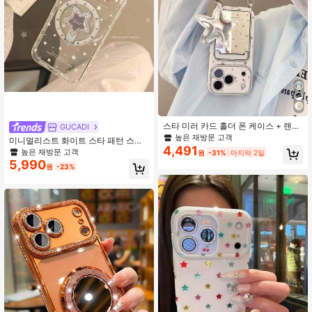
67K 팔로워
4.91
67K 팔로워
4.91
스타 미러 카드 홀더 폰 케이스 + 랜야
GUCADI
드 충격 방지 케이스 Apple 13 14 15 1
높은 재방문 고객
미니멀리스트 화이트 스타 패턴 스탠
5PRO 15PLUS 15PROMAX 16 16Pro
4,491
드 폰 케이스 GUCADI 투명 마그네틱
높은 재방문 고객
원
-31%
마지막 2일
16Plus 16Promax IPhone17 IPhone1
화이트 스타 + 그레이-화이트 스타 마
5,990
7PRO IPhone17PROmax 18 18PRO
원
-23%
그네틱 스탠드 아이폰 17 폰 케이스, 1
18PROMAX 호환
7 프로 맥스 마그네틱 스탠드, 15 투명
개인화된 소프트 케이스, 창의적, 기하
학적, 미니멀리스트 스타일, 틈새, 인
스 스타일 봄 선물