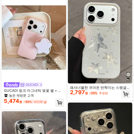
13 12 프로 맥스 14 15 16 플러스 11
투명 소프트 커버 쉘 호환
GUCADI
패셔너블한 귀여운 반짝이는 스팽글
GUCADI 핑크 마그네틱 벚꽃 별 + 화
2,797
별 & 백합 꽃 패턴 휴대폰 케이스, 17 P
원
-35%
추정된
이트 벚꽃 별 마그네틱 스탠드 폰 케이
높은 재방문 고객
ro Max 17 Pro 17 16 Pro Max 15 14 1
스, Apple 17pm 폰 케이스 16 Pro와
3 12 11 Pro Max와 호환, 카메라 렌즈
5,474
원
-30%
마지막 날
호환. 높은 미학, No. 15 부드러운 색
보호 백 커버
상, No. 17 달콤한 걸 스타일, 걸리시
스타일, 기하학적 패턴, 미니멀리스트
스타일, 신선한, 니치, 소프트 걸 스타
일, 인스 스타일