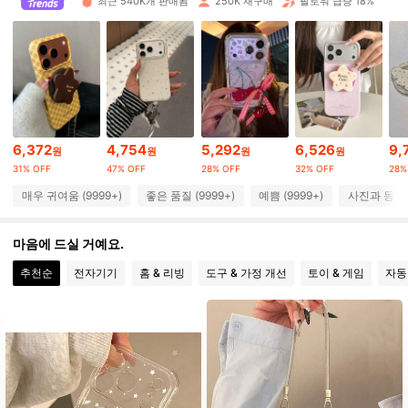
최근 540K개 판매됨
250K 재구매
팔로워 급증 18%
67K 팔로워
4.91
67K 팔로워
4.91
6,372
4,754
5,292
6,526
9,
원
원
원
원
67K 팔로워
4.91
31% OFF
47% OFF
28% OFF
32% OFF
28%
매우 귀여움 (9999+)
좋은 품질 (9999+)
예쁨 (9999+)
사진과 동일 (
67K 팔로워
4.91
마음에 드실 거예요.
추천순
전자기기
홈 & 리빙
도구 & 가정 개선
토이 & 게임
자동
67K 팔로워
4.91
67K 팔로워
4.91
67K 팔로워
4.91