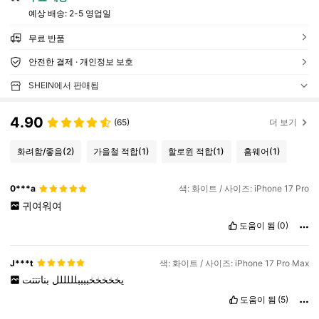
예상 배송:
2-5 영업일
무료 반품
안전한 결제 · 개인정보 보호
SHEIN에서 판매됨
4.90
(65)
더 보기
화려함/좋음
(2)
가을철 적합
(1)
할로윈 적합
(1)
홈웨어
(1)
0***a
색: 화이트 / 사이즈: iPhone 17 Pro
귀여워여
도움이 됨
(0)
J***t
색: 화이트 / 사이즈: iPhone 17 Pro Max
يخخخخخببببلللللل
بناتتتت
도움이 됨
(5)