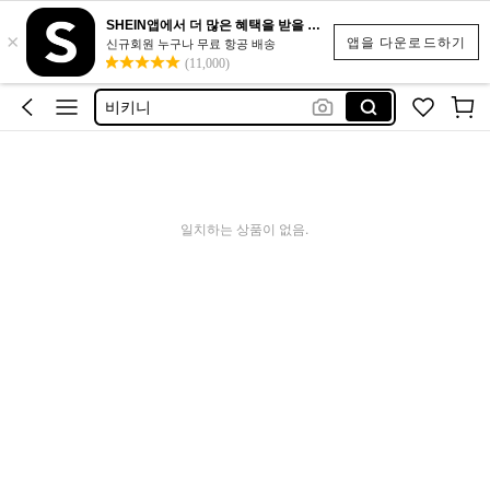
반바지
SHEIN앱에서 더 많은 혜택을 받을 수 있어요.
×
나시
앱을 다운로드하기
신규회원 누구나 무료 항공 배송
(11,000)
원피스
비키니
수영복
반바지
나시
일치하는 상품이 없음.