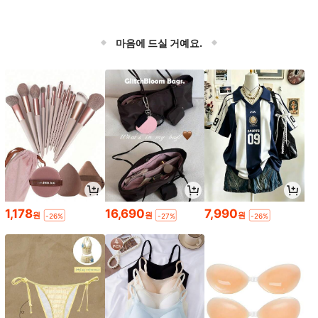
마음에 드실 거예요.
1,178
16,690
7,990
원
원
원
-26%
-27%
-26%