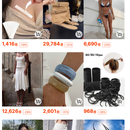
1,416
29,784
6,690
원
원
원
-29%
-31%
-24%
12,626
2,601
968
원
원
원
-29%
-31%
-39%