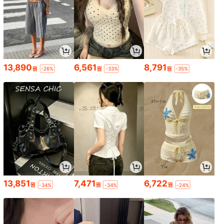
13,890
6,561
8,791
원
원
원
-26%
-33%
-35%
13,851
7,471
6,722
원
원
원
-34%
-34%
-24%