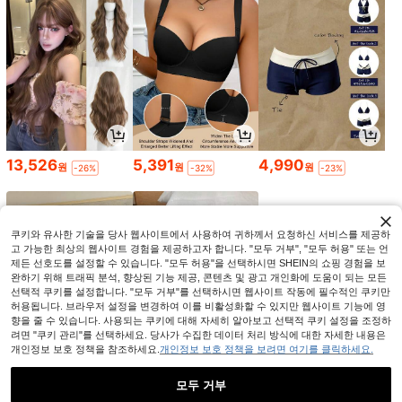
13,526
5,391
4,990
원
원
원
-26%
-32%
-23%
쿠키와 유사한 기술을 당사 웹사이트에서 사용하여 귀하께서 요청하신 서비스를 제공하
고 가능한 최상의 웹사이트 경험을 제공하고자 합니다. "모두 거부", "모두 허용" 또는 언
제든 선호도를 설정할 수 있습니다. "모두 허용"을 선택하시면 SHEIN의 쇼핑 경험을 보
완하기 위해 트래픽 분석, 향상된 기능 제공, 콘텐츠 및 광고 개인화에 도움이 되는 모든
선택적 쿠키를 설정합니다. "모두 거부"를 선택하시면 웹사이트 작동에 필수적인 쿠키만
허용됩니다. 브라우저 설정을 변경하여 이를 비활성화할 수 있지만 웹사이트 기능에 영
향을 줄 수 있습니다. 사용되는 쿠키에 대해 자세히 알아보고 선택적 쿠키 설정을 조정하
려면 "쿠키 관리"를 선택하세요. 당사가 수집한 데이터 처리 방식에 대한 자세한 내용은
개인정보 보호 정책을 참조하세요.
개인정보 보호 정책을 보려면 여기를 클릭하세요.
15,381
10,290
968
원
원
원
-33%
-27%
-43%
모두 거부