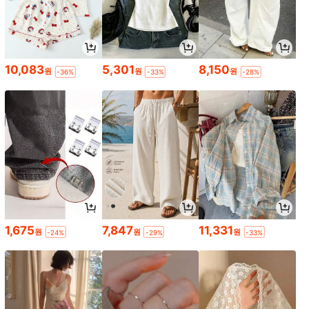
10,083
5,301
8,150
원
원
원
-36%
-33%
-28%
1,675
7,847
11,331
원
원
원
-24%
-29%
-33%