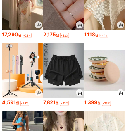
17,290
2,175
1,118
원
원
원
-23%
-32%
-44%
4,591
7,821
1,399
원
원
원
-29%
-33%
-33%