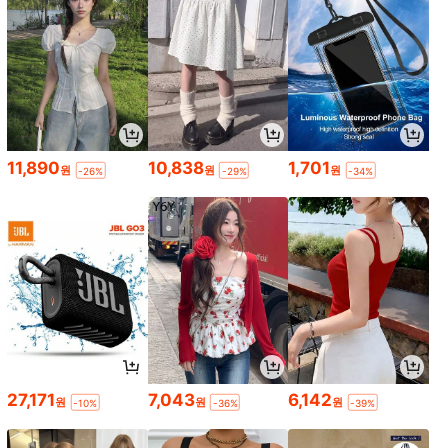
11,890
10,838
1,701
원
원
원
-26%
-29%
-34%
27,171
7,043
6,142
원
원
원
-10%
-36%
-39%