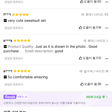
도움이 됨
(0)
동일한 항목에서
f***i
색: 회색 / 사이즈: XS
very
cute
sweatsuit
set
도움이 됨
(19)
동일한 항목에서
k***k
색: 회색 / 사이즈: L
Product Quality:
Just
as
it
is
shown
in
the
photo
.
Good
purchase
.
Smell description:
good
도움이 됨
(12)
동일한 항목에서
b***1
색: 살구색 / 사이즈: M
So
comfortable
amazing
도움이 됨
(8)
동일한 항목에서
NEW
24일 후
#클린 걸
산뜻하고 간편한 메이크업으로 속에서부터 빛나는 아름다움을 연출하세요.