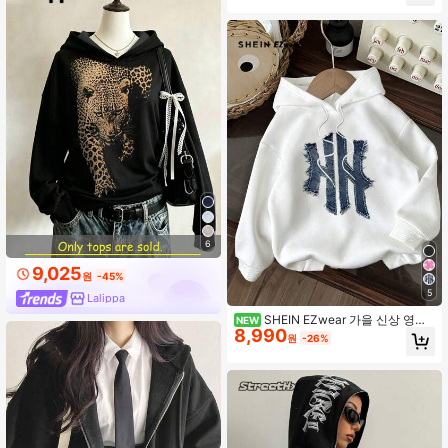
6
9,025
원
-45%
5
Lalippa
SHEIN EZwear 가을 신상 영어
NEW
8,990
슬로건 시뮬레이션 실버 프린트 패턴
원
-26%
캐주얼 미니멀리스트 프린트 패턴 후
드 긴팔 루즈핏 두꺼운 여성 스웨트셔
츠, 가을 상의, 일상 출퇴근, 모임, 가
을/겨울/봄/여름, 크리스마스, 새해, 추
수감사절, 파티, 결혼식, 해변, 졸업식,
우아한, 외출, 데이트, 출퇴근, 발렌타
인데이, 우아한, 휴가에 적합