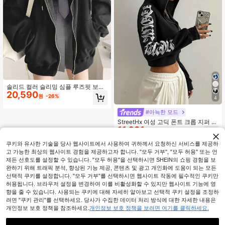
솔리드 컬러 슬리밍 심플 루즈핏 보온
20,590
안감 긴팔 스웨트셔츠, 가을/겨울 캐주
원
-26%
4
얼 블랙
#아늑한 모드
StreetHx 여성 고딕 폰트 크롭 지퍼 프
11,691
론트 후드 스웨트셔츠, 스트리트웨어
원
-34%
추정된
스타일, 가을/겨울 졸업, 개학, 졸업, 선
생님, 개학 풀오버 가을
쿠키와 유사한 기술을 당사 웹사이트에서 사용하여 귀하께서 요청하신 서비스를 제공하
고 가능한 최상의 웹사이트 경험을 제공하고자 합니다. "모두 거부", "모두 허용" 또는 언
제든 선호도를 설정할 수 있습니다. "모두 허용"을 선택하시면 SHEIN의 쇼핑 경험을 보
완하기 위해 트래픽 분석, 향상된 기능 제공, 콘텐츠 및 광고 개인화에 도움이 되는 모든
선택적 쿠키를 설정합니다. "모두 거부"를 선택하시면 웹사이트 작동에 필수적인 쿠키만
허용됩니다. 브라우저 설정을 변경하여 이를 비활성화할 수 있지만 웹사이트 기능에 영
향을 줄 수 있습니다. 사용되는 쿠키에 대해 자세히 알아보고 선택적 쿠키 설정을 조정하
려면 "쿠키 관리"를 선택하세요. 당사가 수집한 데이터 처리 방식에 대한 자세한 내용은
개인정보 보호 정책을 참조하세요.
개인정보 보호 정책을 보려면 여기를 클릭하세요.