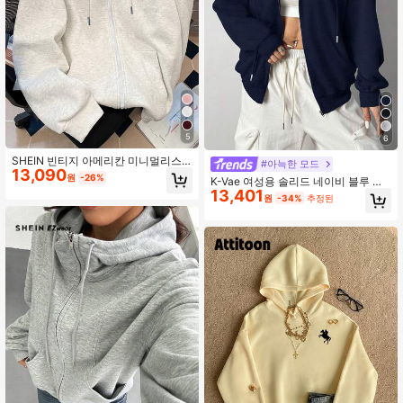
5
6
SHEIN 빈티지 아메리칸 미니멀리스
#아늑한 모드
13,090
트 스웨트셔츠 스웨트셔츠, 가을/겨울
원
-26%
K-Vae 여성용 솔리드 네이비 블루 긴
용 패셔너블하고 독특한 여성복 스웨
13,401
소매 후드 니트 스웨트셔츠 지퍼업 후
트셔츠 재킷
원
-34%
추정된
드티 가을/겨울