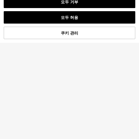
모두 거부
모두 허용
쿠키 관리
장바구니 담기
35% 할인!