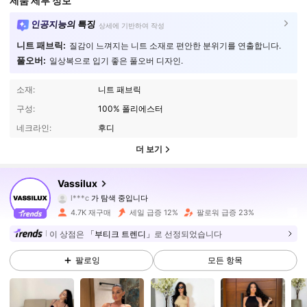
제품 세부 정보
인공지능의 특징
상세에 기반하여 작성
니트 패브릭:
질감이 느껴지는 니트 소재로 편안한 분위기를 연출합니다.
풀오버:
일상복으로 입기 좋은 풀오버 디자인.
소재:
니트 패브릭
구성:
100% 폴리에스터
네크라인:
후디
더 보기
18K 팔로워
4.80
Vassilux
l***c
가 탐색 중입니다
18K 팔로워
4.80
4.7K 재구매
세일 급증 12%
팔로워 급증 23%
18K 팔로워
4.80
이 상점은
「부티크 트렌디」
로 선정되었습니다
팔로잉
모든 항목
18K 팔로워
4.80
18K 팔로워
4.80