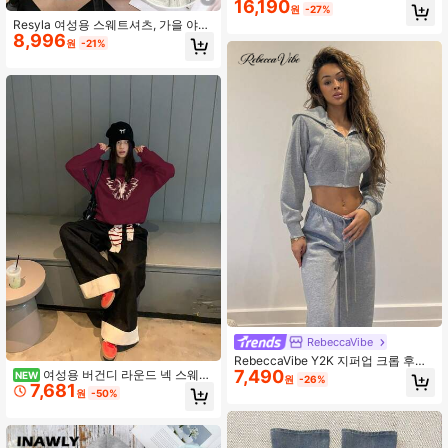
16,190
퍼 롱라인 후드티, 가을 후기 캐주얼
원
-27%
포켓, 지퍼 긴팔 후드 오버사이즈 긴
Resyla 여성용 스웨트셔츠, 가을 야외
그레이 드롭 어깨 지퍼업 여성 후드티,
8,996
탑, 귀여운 빨간 모자 강아지 프린트
원
-21%
긴팔 상의
패턴, 패턴 디자인, 라이트 그레이 긴
팔 스웨트셔츠, 재킷, 심플하고 편안한
핏, 개학 시즌, 캐주얼 다용도, 일상 착
용, 젊은 에너지, 스포츠
RebeccaVibe
RebeccaVibe Y2K 지퍼업 크롭 후드
7,490
여성용 버건디 라운드 넥 스웨트
가을/겨울,쁘띠 여성용
NEW
원
-26%
7,681
셔츠, 빈티지 레이지 다용도 캐주얼,
원
-50%
리본 프린트 루즈핏 탑, 가을/겨울