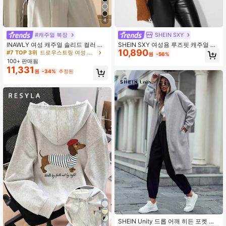
4
#캐주얼 복장
SHEIN SXY
INAWLY 여성 캐주얼 솔리드 컬러 드
SHEIN SXY 여성용 루즈핏 캐주얼 테
10,890
로스트링 후드 플리스 스웨트셔츠, 가
디베어 레터 후드 스웨트셔츠, 가을/겨
#7 TOP 3위
드로우스트링 여성 스웨트셔츠
원
-56%
을 & 겨울, 긴팔 상의, 졸업, 교사, 개학
울
100+ 판매됨
풀오버 가을
11,331
원
-34%
추정된
SHEIN Unity 드롭 어깨 히든 포켓 지
8