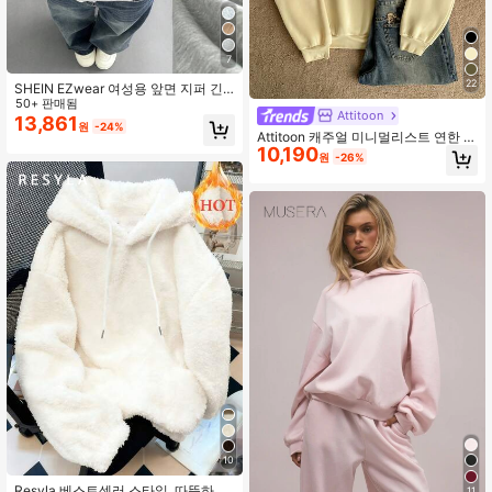
7
22
SHEIN EZwear 여성용 앞면 지퍼 긴
소매 포켓 후드티, 미니멀리스트 캐주
50+ 판매됨
Attitoon
얼 졸업, 개학 의상, 졸업, 여교사용 의
13,861
원
-24%
상, 가을/겨울 개학
Attitoon 캐주얼 미니멀리스트 연한 노
10,190
란색 후드 긴팔 루즈핏 여성용 두꺼운
원
-26%
스웨트셔츠, 블랙 포니 로고 배치 프린
트 장식, 루즈 스웨트셔츠, 가을/겨울
에 적합한 두꺼운 소재
10
Resyla 베스트셀러 스타일, 따뜻하고
11