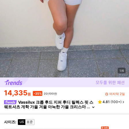
1/6
14,335
22,190원
-35%
마지막 2일
원
Vassilux 크롭 후드 지퍼 후디 릴렉스 핏 스
4.81
(
100+
)
웨트셔츠 개학 가을 겨울 아늑한 가을 크리스마
스 귀여운 캐주얼 데일리 Y2K 스트리트웨어 캡
슐 옷장 화이트 크리스마스
사이즈
:
US
표준
8 left