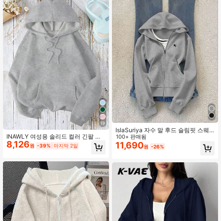
19
IslaSuriya 자수 말 후드 슬림핏 스웨
INAWLY 여성용 솔리드 컬러 긴팔 후
트셔츠 재킷 여성용
100+ 판매됨
8,126
드 드로스트링 플리스 스웨트셔츠, 가
11,690
원
-39%
마지막 2일
원
-26%
을/겨울, 긴팔 상의, 졸업, 교사, 개학
풀오버 가을