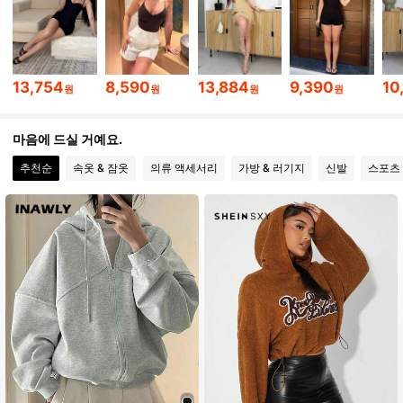
18K 팔로워
4.80
18K 팔로워
4.80
13,754
8,590
13,884
9,390
10
원
원
원
원
18K 팔로워
4.80
마음에 드실 거예요.
추천순
속옷 & 잠옷
의류 액세서리
가방 & 러기지
신발
스포츠
18K 팔로워
4.80
18K 팔로워
4.80
18K 팔로워
4.80