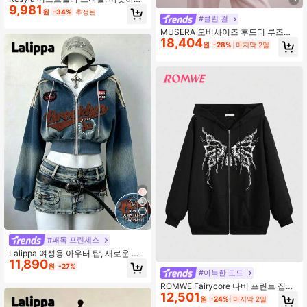
9,981
부드럽고 부드러운 여성용 모조 양모
원
-34%
추정된
후드 스웨트셔츠, 가을과 겨울에 따뜻
#클린 걸
하고 패셔너블하며, 일상 업무 및 통
MUSERA 오버사이즈 후드티 루즈핏
근, 데이트 복장, 집에서 홈웨어에 적
18,404
드롭 숄더 스웨트셔츠 개학 아늑한 귀
원
-28%
마지막 2일
합하며, 가을과 겨울에 따뜻하게 유지
여운 캐주얼 모든 Y2K 스트리트웨어
하는 데 적합합니다.
캡슐 옷장 핑크 여름 휴가 봄 휴일
4
#패독 프린세스
Lalippa 여성용 아우터 탑, 새로운 가
11,890
을 스타일, 가을/겨울에 적합, 쇼핑 &
원
-27%
스트리트웨어, 야외 사진 촬영, 스트리
#아늑한 모드
트 패션, 패턴 디자인, 블루, 레터 프린
ROMWE Fairycore 나비 프린트 집업
트, 스트라이프, 후드 스웨트셔츠, 여
12,501
후드, 학교, 긴팔 탑
원
-24%
마지막 2일
성용 크롭 스웨트셔츠