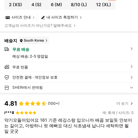
2
(XS)
4
(S)
6
(M)
8/10
(L)
12
(XL)
사이즈 안내
내 사이즈 측정하기
고객님의 사이즈가 아닌가요? 말해주세요
배송지
South Korea
무료 배송
예상 배송:
2-5 영업일
무료 반품
안전한 결제 · 개인정보 보호
SHEIN에서 판매됨
4.81
(100+)
더 보기
i***8
색: 회색 / 사이즈: S
약기모들어있어요
161
기준
레깅스랑
입으니까
배꼽
보일듯
안보이
는
길이고,
아방하니
핏
예뻐요
대신
식초냄새
납니다
세탁하면
될
일
굿굿