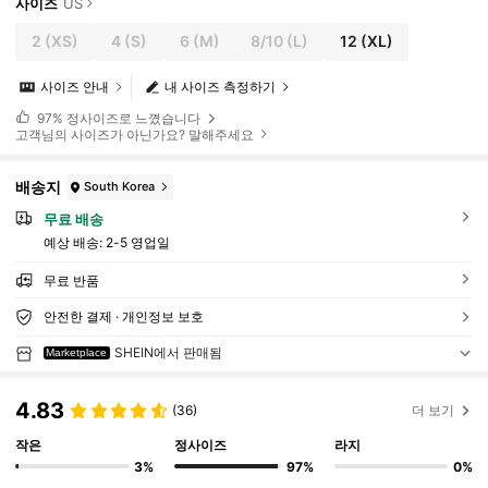
사이즈
US
2
(XS)
4
(S)
6
(M)
8/10
(L)
12
(XL)
사이즈 안내
내 사이즈 측정하기
97%
정사이즈로 느꼈습니다
고객님의 사이즈가 아닌가요? 말해주세요
배송지
South Korea
무료 배송
예상 배송:
2-5 영업일
무료 반품
안전한 결제 · 개인정보 보호
SHEIN에서 판매됨
Marketplace
4.83
(36)
더 보기
작은
정사이즈
라지
3%
97%
0%