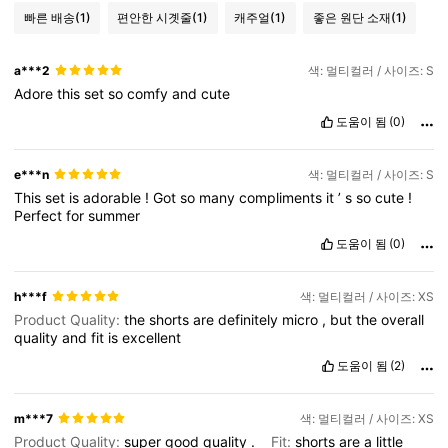
빠른 배송
(1)
편안한 시곗줄
(1)
캐주얼
(1)
좋은 원단 소재
(1)
a***2
색: 멀티컬러 / 사이즈: S
Adore
this
set
so
comfy
and
cute
도움이 됨
(0)
e***n
색: 멀티컬러 / 사이즈: S
This
set
is
adorable
!
Got
so
many
compliments
it
’
s
so
cute
!
Perfect
for
summer
도움이 됨
(0)
h***f
색: 멀티컬러 / 사이즈: XS
Product Quality:
the
shorts
are
definitely
micro
,
but
the
overall
quality
and
fit
is
excellent
도움이 됨
(2)
m***7
색: 멀티컬러 / 사이즈: XS
Product Quality:
super
good
quality
.
Fit:
shorts
are
a
little