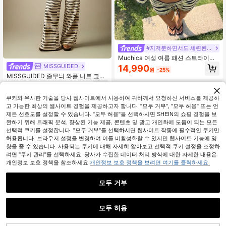
#지저분하면서도 세련된 스타일
Muchica 여성 여름 패션 스트라이프
니트 캐미솔 탑, 재킷 및 드로스트링
MISSGUIDED
14,990
원
-25%
허리 반바지
MISSGUIDED 줄무늬 와플 니트 코디
세트 오버사이즈 박시 티셔츠와 와이
59,948
원
-15%
드 레그 드로스트링 팬츠 투피스 아웃
핏
쿠키와 유사한 기술을 당사 웹사이트에서 사용하여 귀하께서 요청하신 서비스를 제공하
고 가능한 최상의 웹사이트 경험을 제공하고자 합니다. "모두 거부", "모두 허용" 또는 언
제든 선호도를 설정할 수 있습니다. "모두 허용"을 선택하시면 SHEIN의 쇼핑 경험을 보
완하기 위해 트래픽 분석, 향상된 기능 제공, 콘텐츠 및 광고 개인화에 도움이 되는 모든
선택적 쿠키를 설정합니다. "모두 거부"를 선택하시면 웹사이트 작동에 필수적인 쿠키만
허용됩니다. 브라우저 설정을 변경하여 이를 비활성화할 수 있지만 웹사이트 기능에 영
향을 줄 수 있습니다. 사용되는 쿠키에 대해 자세히 알아보고 선택적 쿠키 설정을 조정하
려면 "쿠키 관리"를 선택하세요. 당사가 수집한 데이터 처리 방식에 대한 자세한 내용은
개인정보 보호 정책을 참조하세요.
개인정보 보호 정책을 보려면 여기를 클릭하세요.
모두 거부
모두 허용
6