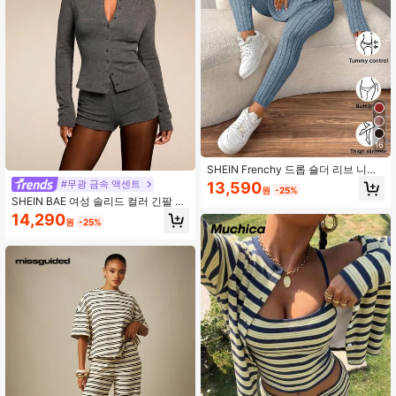
16
SHEIN Frenchy 드롭 숄더 리브 니트
티 & 레깅스 텍스처드 패브릭 투피스
#무광 금속 액센트
13,590
원
-25%
봄 캐주얼 2피스 캐주얼 세트 여성용
SHEIN BAE 여성 솔리드 컬러 긴팔 탑
과 미니 스커트 세트
14,290
원
-25%