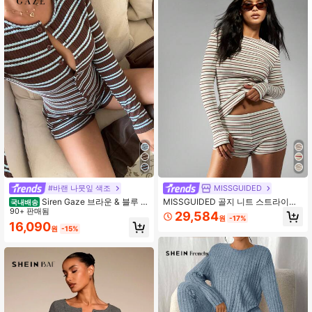
3M 팔로워
4.88
3M 팔로워
4.88
3M 팔로워
4.88
3M 팔로워
4.88
#바랜 나뭇잎 색조
MISSGUIDED
Siren Gaze 브라운 & 블루 스
MISSGUIDED 골지 니트 스트라이프
국내배송
트라이프 긴팔 상의 및 반바지 세트,
90+ 판매됨
2개 세트 라운지웨어 긴팔 크롭탑 하
29,584
원
-17%
봄/가을
이웨이스트 반바지 코디 세트 신축성
16,090
원
-15%
캐주얼 애슬레저 세트 여름 라운지웨
어