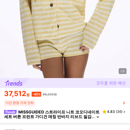
1/5
37,512
68,202원
-45%
원
기간 한정 가격 인하
MISSGUIDED 스트라이프 니트 코오디네이트
4.83
(
36
)
세트 버튼 프런트 가디건 매칭 반바지 리브드 질감
투피스 홈웨어 세트 봄여름 캐주얼 세트