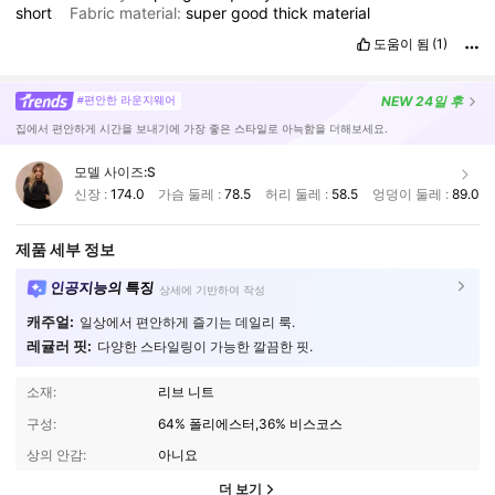
short
Fabric material:
super
good
thick
material
도움이 됨
(1)
NEW
24일 후
#편안한 라운지웨어
집에서 편안하게 시간을 보내기에 가장 좋은 스타일로 아늑함을 더해보세요.
모델 사이즈:
S
신장 :
174.0
가슴 둘레 :
78.5
허리 둘레 :
58.5
엉덩이 둘레 :
89.0
제품 세부 정보
인공지능의 특징
상세에 기반하여 작성
캐주얼:
일상에서 편안하게 즐기는 데일리 룩.
레귤러 핏:
다양한 스타일링이 가능한 깔끔한 핏.
소재:
리브 니트
구성:
64% 폴리에스터,36% 비스코스
상의 안감:
아니요
더 보기