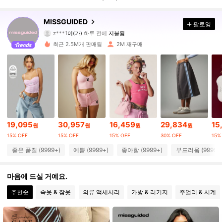
3M 팔로워
4.88
MISSGUIDED
팔로잉
z***1
이(가)
하루 전에
지불됨
o***8
다음
5분 전에
최근 2.5M개 판매됨
2M 재구매
3M 팔로워
4.88
3M 팔로워
4.88
3M 팔로워
4.88
19,095
30,957
16,459
29,834
15
원
원
원
원
15% OFF
15% OFF
15% OFF
30% OFF
15%
3M 팔로워
4.88
좋은 품질 (9999+)
예쁨 (9999+)
좋아함 (9999+)
부드러움 (9999+
3M 팔로워
4.88
마음에 드실 거예요.
추천순
속옷 & 잠옷
의류 액세서리
가방 & 러기지
주얼리 & 시계
3M 팔로워
4.88