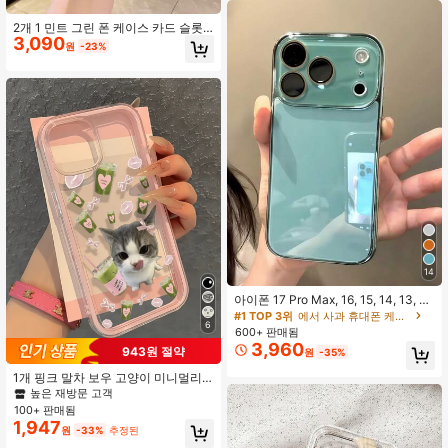
o/13ProMax, 12, 11 호환, 해안 스타
일
2개 1 민트 그린 폰 케이스 카드 슬롯
3,090
충격 방지 투명 부드러운 유연한 TPU
원
-23%
아이폰 16 15 14 13 12 11 프로 맥스
플러스 슬림 보호 커버 일상 사용 필수
품
14
아이폰 17 Pro Max, 16, 15, 14, 13, 1
2, 11 Pro Max 호환 럭셔리 글로시 글
#1 TOP 3위
에서 사과 휴대폰 케이스
6
래스 폰 케이스, 렌즈 보호, 미니멀리
600+ 판매됨
스트 솔리드 컬러, 귀엽고 우아한 폰
3,960
943원 절약
원
-35%
케이스 아이폰 17 Pro Max, 16 Pro M
ax, 17 Pro, 15 Pro Max, 14 Pro Max,
1개 핑크 말차 보우 고양이 미니멀리
13 Pro Max 호환
스트 충격 방지 TPU 폰 케이스, Apple
높은 재방문 고객
17, 16, 15, 14, 13, 12, 11 Pro Max, Air
100+ 판매됨
및 시리즈와 호환
1,947
원
-33%
추정된