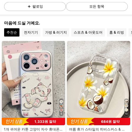
팔로잉
모든 항목
26K 팔로워
4.90
마음에 드실 거예요.
추천순
전자기기
가방 & 러기지
스포츠 & 아웃도어
홈 & 리빙
26K 팔로워
4.90
26K 팔로워
4.90
26K 팔로워
4.90
26K 팔로워
4.90
26K 팔로워
4.90
4
10
1,333원 절약
684원 절약
1개 귀여운 카툰 고양이 자수 휴대폰
여름 휴가 스타일의 히비스커스 & 코