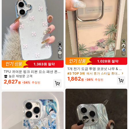
ltra 호환
12
12
1,028원 절약
1,363원 절약
1개 전기 도금 투명 코코넛 나무 & 바
TPU 귀여운 핑크 리본 요소 패션 폰
다 거북 미니멀리스트 풀 커버리지 TP
#3 TOP 3위
에서 휴가 스타일 휴대폰 케이스
케이스 에폭시 수지 리본 투명 폰 케이
높은 재방문 고객
U 충격 방지 휴대폰 케이스 17, 16, 15,
1,862
스 3D 핑크 리본과 인조 진주 구슬 반
원
-36%
추정된
14, 13, 12, 11 Pro Max, Air 호환, 휴가
2,627
원
-34%
추정된
짝이는 실버 프레임 아이폰 17/17Air/1
코어
7Pro/17ProMax/16/15/14/13/12/11/
X/XS/XR/Mini/Pro Max/Pro/Plus TP
U 소프트 풀 커버 케이스 봄 생일 선물
파티 축하