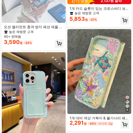
2,137원 절약
1개 카드 슬롯이 있는 크로스바디 보
호 케이스, Apple 17 ProMax/16/15/1
높은 재방문 고객
4/13/12/11pro, A56, NOTE 14 PRO 5
5,853
원
-27%
G (국제 버전)와 호환되는 지퍼 포켓,
화장 거울 휴대폰 보호 커버
오션 엘리먼트 충격 방지 패션 애플 1
개 질감 투명 글리터 불가사리 & 조개
높은 재방문 고객
2-in-1 폰 프리미엄 케이스 아이폰 11
60+ 판매됨
12 13 14 15 프로 맥스 방수 낙하 방지
3,590
원
-23%
스크래치 방지 생일 선물 파티 호환
8
1개 대비 색상 거북이 & 불가사리 패턴
2,291
휴대폰 케이스 17/17Pro/17ProMax, 1
원
-30%
마지막 3일
6/16Pro/16ProMax, 15/15Pro/15Pro
Max, 14/14Pro/14ProMax, 13/13Pr