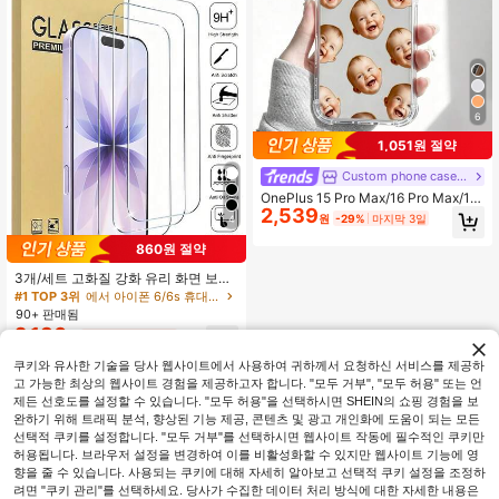
6
1,051원 절약
Custom phone case shop
OnePlus 15 Pro Max/16 Pro Max/17
2,539
Pro Max/17 Air, S24 Ultra 등 OnePlu
원
-29%
마지막 3일
4
s 모델과 호환되는 맞춤형 강화유리
휴대폰 케이스 1개 (국제 버전, 국내 버
860원 절약
전 아님), 개인 맞춤 선물, 충격 방지
3개/세트 고화질 강화 유리 화면 보호
기, 아이폰 17/17Pro/17Pro Max/16/1
#1 TOP 3위
에서 아이폰 6/6s 휴대폰 화면 보호 필름
5/14/13/12/11 Pro Max와 호환, 아이
90+ 판매됨
폰 7/8 Plus/X/XS Max/XR과도 호환 -
2,130
원
-29%
마지막 3일
9H 경도, 고화질 긁힘 방지
쿠키와 유사한 기술을 당사 웹사이트에서 사용하여 귀하께서 요청하신 서비스를 제공하
고 가능한 최상의 웹사이트 경험을 제공하고자 합니다. "모두 거부", "모두 허용" 또는 언
제든 선호도를 설정할 수 있습니다. "모두 허용"을 선택하시면 SHEIN의 쇼핑 경험을 보
완하기 위해 트래픽 분석, 향상된 기능 제공, 콘텐츠 및 광고 개인화에 도움이 되는 모든
선택적 쿠키를 설정합니다. "모두 거부"를 선택하시면 웹사이트 작동에 필수적인 쿠키만
허용됩니다. 브라우저 설정을 변경하여 이를 비활성화할 수 있지만 웹사이트 기능에 영
향을 줄 수 있습니다. 사용되는 쿠키에 대해 자세히 알아보고 선택적 쿠키 설정을 조정하
려면 "쿠키 관리"를 선택하세요. 당사가 수집한 데이터 처리 방식에 대한 자세한 내용은