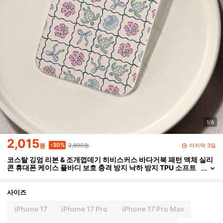
1/6
2,015
2,890원
-30%
마지막 3일
원
코스탈 깅엄 리본 & 조개껍데기 히비스커스 바다거북 패턴 액체 실리
콘 휴대폰 케이스 풀바디 보호 충격 방지 낙하 방지 TPU 소프트
러버 케이스 아이폰 호환
사이즈
iPhone 17
iPhone 17 Pro
iPhone 17 Pro Max