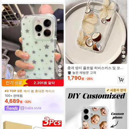
10
충격 방지 플로럴 히비스커스 및 코코
넛 패턴 투명 휴대폰 케이스 17/17pro/
높은 재방문 고객
17pro Max/17promax/17Air/16/16Pr
1,790
원
-25%
o/16plus/16promax/15/15pro/15 Plu
2,201원 절약
s/15 Promax/14/14pro/14promax/14
plus/13/13pro/13promax/12/12pro/1
#3 TOP 3위
에서 봄 휴대폰 케이스
2promax/11 호환, 심미적
100+ 판매됨
4,689
원
-32%
DaDa style