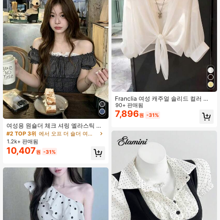
Franclia 여성 캐주얼 솔리드 컬러 레
이스업 셔츠
90+ 판매됨
7,896
원
-31%
여성용 원숄더 체크 셔링 엘라스틱 탑,
가벼운 시어 폴리에스터 슬림핏 허리
#2 TOP 3위
에서 오프 더 숄더 여성 상의, 블라우스 & 티
라인 강조 여름 블라우스
1.2k+ 판매됨
10,407
원
-31%