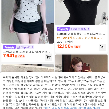
#7 TOP 3위
나이트 아웃 여성 블라우스
#코케트 의상
10+ 명 "재구매 예정"
Elamini 여성용 폴카 도트 패치워크 레
#7 TOP 3위
#7 TOP 3위
나이트 아웃 여성 블라우스
나이트 아웃 여성 블라우스
이스 트림 대비 컬러 허리 반팔 탑 여
름
10+ 명 "재구매 예정"
10+ 명 "재구매 예정"
200+ 판매됨
12,190
#7 TOP 3위
나이트 아웃 여성 블라우스
원
-25%
TripleKi
10+ 명 "재구매 예정"
프렌치 러플 도트 비대칭 어깨 민소매
7,641
탱크탑, 슬림핏 디자인 섹시 레이디 여
원
-33%
름 상의 캐주얼 화이트
쿠키와 유사한 기술을 당사 웹사이트에서 사용하여 귀하께서 요청하신 서비스를 제공하
고 가능한 최상의 웹사이트 경험을 제공하고자 합니다. "모두 거부", "모두 허용" 또는 언
제든 선호도를 설정할 수 있습니다. "모두 허용"을 선택하시면 SHEIN의 쇼핑 경험을 보
완하기 위해 트래픽 분석, 향상된 기능 제공, 콘텐츠 및 광고 개인화에 도움이 되는 모든
선택적 쿠키를 설정합니다. "모두 거부"를 선택하시면 웹사이트 작동에 필수적인 쿠키만
허용됩니다. 브라우저 설정을 변경하여 이를 비활성화할 수 있지만 웹사이트 기능에 영
향을 줄 수 있습니다. 사용되는 쿠키에 대해 자세히 알아보고 선택적 쿠키 설정을 조정하
려면 "쿠키 관리"를 선택하세요. 당사가 수집한 데이터 처리 방식에 대한 자세한 내용은
개인정보 보호 정책을 참조하세요.
개인정보 보호 정책을 보려면 여기를 클릭하세요.