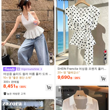
5
SHEIN Franclia 여성용 프렌치 폴카
Vigorsunshine
도트 브이넥 프리미엄 메쉬 민소매 블
20+ 명 "엘레강스"
여성용 솔리드 컬러 여름 폴카 도트 디
라우스, 패셔너블한 타이업 플러터 슬
9,690
자인 러플 헴 홀터넥 백리스 크롭 탑,
10+ 명 "좋은 원단 소재"
원
-26%
리브 쉬폰 탱크탑
허리 밴딩, 민소매 화이트, 바캉스룩
300+ 판매됨
8,451
원
-30%
높은 재방문 고객