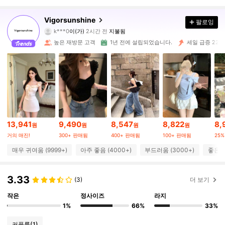
24K 팔로워
4.85
Vigorsunshine
팔로잉
k***0
이(가)
2시간 전
지불됨
k***.
다음
10분 전에
높은 재방문 고객
1년 전에 설립되었습니다.
세일 급증 22%
24K 팔로워
4.85
24K 팔로워
4.85
24K 팔로워
4.85
13,941
9,490
8,547
8,822
8,
원
원
원
원
거의 매진!
300+ 판매됨
400+ 판매됨
100+ 판매됨
25%
24K 팔로워
4.85
매우 귀여움 (9999+)
아주 좋음 (4000+)
부드러움 (3000+)
좋은 원
24K 팔로워
4.85
3.33
(3)
더 보기
작은
정사이즈
라지
24K 팔로워
4.85
1%
66%
33%
커플룩
(1)