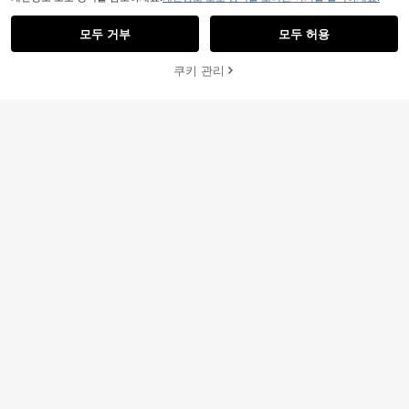
모두 거부
모두 허용
쿠키 관리
Hanyi Pavilion
장바구니 담기
26% 할인!
레이스 트림 반도 크롭 탑, 여름용 섹
시한 화이트 보우 타이 랩 가슴 탑, 아
#6 TOP 3위
에서 끈이 없는 여성 상의, 블라우스 & 티
TripleKi
우터웨어 캐주얼
100+ 판매됨
여름 신상 폴카 도트 리본 브이넥 백리
8,547
10,779
스 블라우스, 허리 밴딩 러플 헴 크롭
원
-31%
원
-30%
탑 여성 캐주얼 옐로우