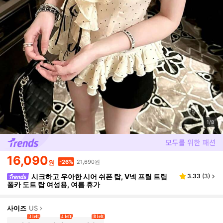
1/8
16,090
21,690원
-26%
원
시크하고 우아한 시어 쉬폰 탑, V넥 프릴 트림
3.33
(
3
)
폴카 도트 탑 여성용, 여름 휴가
사이즈
US
3 left
4 left
8 left