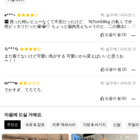
24K 팔로워
4.85
a***~
색: 살구색 / 사이즈: L
買った時レビューなくて不安だったけど、
167cm58kg
の私
L
で全
24K 팔로워
4.85
然ピッタリだった😭😭🤍
ちょっと脇肉見えちゃうのと、二の腕太いの
バレるけど、ムチムチの方が可愛いってことでみんな気にせず着よ〜^
_
도움이 됨
(3)
^
24K 팔로워
4.85
ら***ら
색: 살구색 / 사이즈: S
まだ着てないけど可愛い気がする
可愛いから変えばいいと思うお
ー！！
24K 팔로워
4.85
도움이 됨
(2)
m***w
색: 살구색 / 사이즈: S
でかすぎ、てろてろ、
도움이 됨
(0)
마음에 드실 거예요.
추천순
속옷 & 잠옷
의류 액세서리
가방 & 러기지
신발
주얼리 