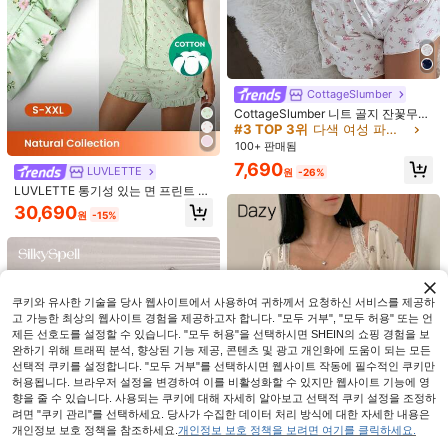
CottageSlumber
CottageSlumber 니트 골지 잔꽃무늬
대비 레이스 캐미솔 및 반바지 세트
#3 TOP 3위
다색 여성 파자마 세트
100+ 판매됨
7,690
LUVLETTE
원
-26%
LUVLETTE 통기성 있는 면 프린트 반
팔 버튼업 탑&반바지 에어리 라운지
2,024원 절약
30,690
4,881원 절약
원
-15%
웨어 귀여운 PJ 세트 포켓 바지 로맨
틱한 홈 라이프 코지 홈웨어
LuxeNights
CottageSlumber
LuxeNights 인조 실크 플로럴 프린트
CottageSlumber 버블 크링클 스트라
라펠 반팔 탑 & 바지 파자마 세트 브라
이프 체리 프린트 라펠 칼라 여성 잠옷
8,266
12,409
원
-20%
이덜 란제리
원
-28%
세트
쿠키와 유사한 기술을 당사 웹사이트에서 사용하여 귀하께서 요청하신 서비스를 제공하
고 가능한 최상의 웹사이트 경험을 제공하고자 합니다. "모두 거부", "모두 허용" 또는 언
제든 선호도를 설정할 수 있습니다. "모두 허용"을 선택하시면 SHEIN의 쇼핑 경험을 보
완하기 위해 트래픽 분석, 향상된 기능 제공, 콘텐츠 및 광고 개인화에 도움이 되는 모든
선택적 쿠키를 설정합니다. "모두 거부"를 선택하시면 웹사이트 작동에 필수적인 쿠키만
허용됩니다. 브라우저 설정을 변경하여 이를 비활성화할 수 있지만 웹사이트 기능에 영
향을 줄 수 있습니다. 사용되는 쿠키에 대해 자세히 알아보고 선택적 쿠키 설정을 조정하
려면 "쿠키 관리"를 선택하세요. 당사가 수집한 데이터 처리 방식에 대한 자세한 내용은
개인정보 보호 정책을 참조하세요.
개인정보 보호 정책을 보려면 여기를 클릭하세요.