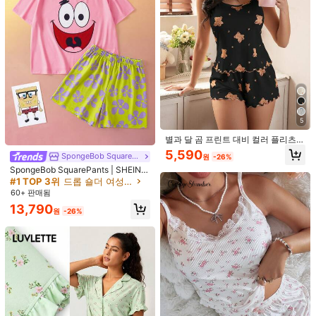
5
별과 달 곰 프린트 대비 컬러 플리츠
트림 귀여운 캐미솔 & 숏 잠옷 세트
5,590
SpongeBob SquarePants
원
-26%
SpongeBob SquarePants | SHEIN
여성용 귀여운 카툰 패턴 프린트 라운
#1 TOP 3위
드롭 숄더 여성 잠옷
드 넥 반팔 탑 및 플로럴 프린트 반바
60+ 판매됨
지 파자마 세트
5
13,790
원
-26%
CottageSlumber
SHEIN 대비 트림 옷깃 캐주얼 루즈 반
팔 파자마 세트
#5 TOP 3위
오버사이즈 여성 잠옷
CottageSlumber 체리 블라썸 프린트
스퀘어 넥 퍼프 슬리브 레이디스 파자
12,390
11,616
원
-26%
마 세트, 체리 파자마, 걸즈 블랙 파자
원
-31%
마, 여성 파자마 세트 홀리데이 시즌