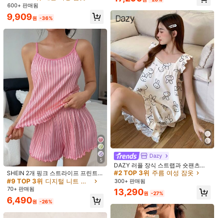
포켓 자수 반팔 상의 및 리본 반바지
#1 TOP 3위
새틴 여성 잠옷
600+ 판매됨
소재:
워븐 패브릭
캐주얼 라운지웨어
높은 재방문 고객
9,909
원
-36%
구성:
97% 폴리에스터,3% 폴리우레탄
세부 사항:
포켓, 러플, 버튼 프런트
37K 팔로워
4.84
더 보기
Lowkey Lull
팔로잉
37K 팔로워
4.84
k***4
이(가)
하루 전에
지불됨
최근 220K개 판매됨
27K 재구매
팔로워 급증 44%
37K 팔로워
4.84
37K 팔로워
4.84
Dazy
5
DAZY 러플 장식 스트랩과 숏팬츠가
37K 팔로워
4.84
있는 귀여운 카툰 올 오버 프린트 스퀘
#2 TOP 3위
주름 여성 잠옷
7,590
4,282
4,412
8,590
6,
SHEIN 2개 핑크 스트라이프 프린트
원
원
원
원
어 넥 캐미솔 탑과 파자마 세트
캐미솔 & 반바지 파자마 세트
#9 TOP 3위
디지털 니트 여성 잠옷
300+ 판매됨
27% OFF
59% OFF
60% OFF
27% OFF
33%
70+ 판매됨
13,290
원
-27%
37K 팔로워
4.84
좋은 품질 (3000+)
아주 좋음 (3000+)
예쁨 (2000+)
편안함 (200
6,490
원
-26%