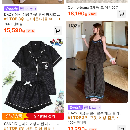
Comfortcana 3개/세트 여성용 피티
Dazy
드 캐미솔 반바지 잠옷, 블루 체크, 물
A***f
색: 멀티컬러 / 사이즈: XL
18,190
DAZY 여성 여름 잔꽃 무늬 러치드 캐
원
-26%
방울 무늬, 스트라이프 프린트, 친구/
미솔 및 팬츠 잠옷 세트
Good
good
good
good
good
#1 TOP 3위
봄/여름/가을 여성 파자마 세트
자매를 위한 매칭 잠옷
700+ 판매됨
도움이 됨
(0)
15,590
원
-26%
m***h
색: 멀티컬러 / 사이즈: L
Produto
perfeito
!
Material
maravilhoso
도움이 됨
(0)
ا***ن
색: 멀티컬러 / 사이즈: XL
روووعه
도움이 됨
(0)
모델 사이즈:
US 4 (S)
Dazy
신장 :
175.0
가슴 둘레 :
80.0
허리 둘레 :
61.0
엉덩이 둘레 :
90.0
#1 TOP 3위
새틴 여성 잠옷
DAZY 여성용 컬러블록 체크 플리츠
5,481원 절약
캐미솔 탑과 와이드 레그 팬츠 캐주얼
#1 TOP 3위
포켓 여성 잠옷
높은 재방문 고객
데일리 홈 슬립웨어 세트 여름 파자마
100+ 판매됨
#1 TOP 3위
#1 TOP 3위
새틴 여성 잠옷
새틴 여성 잠옷
SANRIO 산리오 여성 새틴 자카드 레
제품 세부 정보
오파드 프린트 잠옷 세트, 헬로 키티
17,290
높은 재방문 고객
높은 재방문 고객
원
-26%