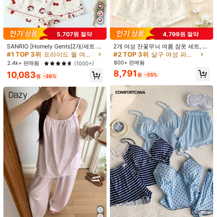
배송지
South Korea
무료 배송
예상 배송:
2-5 영업일
#1 TOP 3위
프라이드 월 여성 파자마 세트
5,707원 절약
4,799원 절약
높은 재방문 고객
무료 반품
#1 TOP 3위
#1 TOP 3위
프라이드 월 여성 파자마 세트
프라이드 월 여성 파자마 세트
SANRIO [Homely Gents]2개/세트 여
2개 여성 잔꽃무늬 여름 잠옷 세트, 반
성 프린트 라펠 반팔 버튼 포켓 상의
팔 버튼업 셔츠 및 반바지, 캐주얼 라
#2 TOP 3위
살구 여성 파자마 세트
높은 재방문 고객
높은 재방문 고객
안전한 결제 · 개인정보 보호
및 보우 반바지 잠옷 세트, 캐주얼 홈
운지웨어
#1 TOP 3위
프라이드 월 여성 파자마 세트
800+ 판매됨
2.4k+ 판매됨
(1000+)
웨어, 봄/여름에 적합
높은 재방문 고객
8,791
10,083
SHEIN에서 판매됨
원
-35%
원
-36%
5.00
(4)
더 보기
작은
정사이즈
라지
0%
100%
0%
높은 휴대성
(1)
엘레강스
(1)
좋은 품질
(1)
m***3
색: 멀티컬러 / 사이즈: XL
Hermosa
pijama
.
Se
ve
elegante
,
es
muy
c
ó
moda
y
lleg
ó
en
excelentes
condiciones
.
Qued
é
muy
satisfecha
con
la
compra
.
도움이 됨
(0)