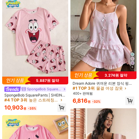
마음에 드실 거예요.
37K 팔로워
4.84
추천순
의류 액세서리
홈 & 리빙
신발
뷰티&헬스
홈 방직품
37K 팔로워
4.84
37K 팔로워
4.84
37K 팔로워
4.84
6
3,274원 절약
5,887원 절약
37K 팔로워
4.84
Dream Adore 귀여운 리본 장식 핑크
스트라이프 리본 프린트 캐미솔 & 반
#1 TOP 3위
물결 여성 잠옷
SpongeBob SquarePants
바지 잠옷 세트
400+ 판매됨
SpongeBob SquarePants | SHEIN
여성용 재미있는 카툰 프린트 반팔 상
6,816
#4 TOP 3위
높은 스트레칭 여성 잠옷
5
10
원
-32%
의 및 반바지 잠옷 세트, 여름
#3 TOP 3위
에서 섹시 여성 잠옷
10,903
3,100원 절약
6,307원 절약
원
-35%
높은 재방문 고객
#3 TOP 3위
#3 TOP 3위
에서 섹시 여성 잠옷
에서 섹시 여성 잠옷
3개/세트 버블 텍스처 체리
#데일리룩
국내배송
프린트 여성용 잠옷 세트 - 반팔 버튼
높은 재방문 고객
높은 재방문 고객
Napfluff 여성용 블루 스트라이프 보
칼라 탑, 반바지, 긴바지, 편안함
#3 TOP 3위
에서 섹시 여성 잠옷
100+ 판매됨
우 프린트 패치워크 대비 컬러 라펠 반
#6 TOP 3위
파란색과 흰색 여성 파자마 세트
팔 잠옷 세트
높은 재방문 고객
17,390
11,783
원
-15%
원
-35%