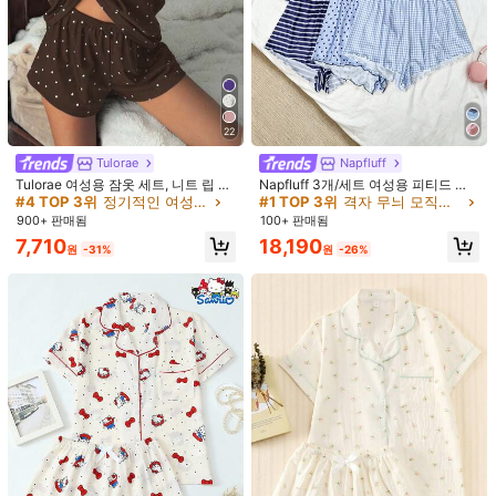
22
Tulorae
Napfluff
Tulorae 여성용 잠옷 세트, 니트 립 원
Napfluff 3개/세트 여성용 피티드 캐
1/5
단, 레이스 트림 하트 프린트 패치워
미솔 반바지 잠옷, 블루 체크, 물방울
#4 TOP 3위
정기적인 여성 잠옷
#1 TOP 3위
격자 무늬 모직물 여성 잠옷
크, 로맨틱 달콤 귀여운 섹시 캐미솔
무늬, 스트라이프 프린트, 친구/자매
900+ 판매됨
100+ 판매됨
9,390
및 반바지
를 위한 매칭 잠옷
원
-49%
18,390원
7,710
18,190
원
-31%
원
-26%
Lowkey Lull 여성용 체리 프린트 라펠 칼라 반
5.00
(
4
)
팔 잠옷 세트
사이즈
:
US
표준
4
(S)
6
(M)
8/10
(L)
12
(XL)
사이즈 안내