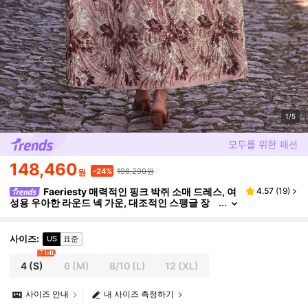
1/5
148,460
196,290원
-24%
원
Faeriesty 매력적인 핑크 박쥐 소매 드레스, 여
4.57
(
19
)
성용 우아한 라운드 넥 가운, 대조적인 스팽글 장
식, 가을 행사 결혼식 파티에 적합
사이즈
:
US
표준
7 left
4
(S)
6
(M)
8/10
(L)
12
(XL)
사이즈 안내
내 사이즈 측정하기