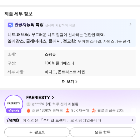
제품 세부 정보
인공지능의 특징
상세에 기반하여 작성
니트 패브릭:
부드러운 니트 질감이 선사하는 편안한 매력.
엘레강스, 글래머러스, 클래시, 정교한:
우아한 스타일, 자연스러운 품격.
소재:
스팽글
구성:
100% 폴리에스터
세부 사항:
비디드, 콘트라스트 세퀸
더 보기
447K 팔로워
4.92
FAERIESTY
g***2
이(가)
하루 전에
지불됨
a***s
다음
2시간 전
최근 130K개 판매됨
95K 재구매
팔로워 급증 20%
447K 팔로워
4.92
이 상점은
「부티크 트렌디」
로 선정되었습니다
팔로잉
모든 항목
447K 팔로워
4.92