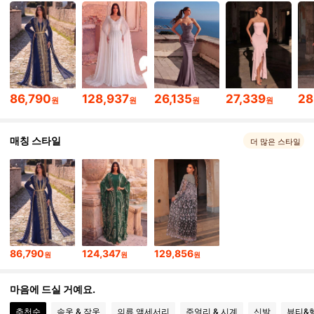
447K 팔로워
4.92
447K 팔로워
4.92
86,790
128,937
26,135
27,339
28
원
원
원
원
447K 팔로워
4.92
매칭 스타일
더 많은 스타일
447K 팔로워
4.92
447K 팔로워
4.92
86,790
124,347
129,856
원
원
원
447K 팔로워
4.92
마음에 드실 거예요.
추천순
속옷 & 잠옷
의류 액세서리
주얼리 & 시계
신발
뷰티&