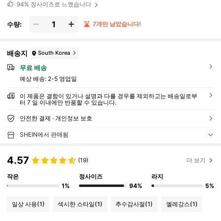
94%
정사이즈로 느꼈습니다
수량:
7개만 남았습니다!
배송지
South Korea
무료 배송
예상 배송:
2-5 영업일
이 제품은 결함이 있거나 설명과 다를 경우를 제외하고는 배송일로부
터 7 일 이내에만 반품할 수 있습니다.
안전한 결제 · 개인정보 보호
SHEIN에서 판매됨
4.57
(19)
더 보기
작은
정사이즈
라지
1%
94%
5%
일상 사용
(1)
섹시한 스타일
(1)
추수감사절
(1)
엘레강스
(1)