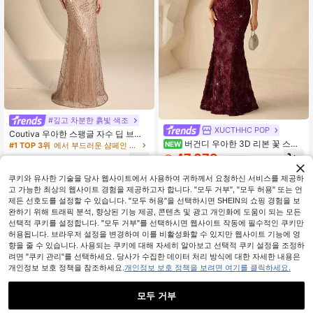
#깊고 차분한 흙빛 색조
XUCTHHC POP
Coutiva 우아한 스팽글 자수 딥 브이
버건디 우아한 3D 리본 꽃 스팽
넥 2 in 1 드레스, 머메이드 스타일 스
NEW
#1 TOP 3위
에서 부드러운 샴페인 여성 정장 & 이브닝 드레스
글 원숄더 머메이드 이브닝 드레스, 가
커트 특징, 정장 이브닝웨어, 웨딩 게
47,379
57,690
원
-30%
을 포멀 웨딩 게스트 프롬 파티 페스티
스트 의상, 파티 드레스, 신부 어머니
원
-23%
벌 드레스
웨딩 드레스, 졸업식 드레스에 적합
쿠키와 유사한 기술을 당사 웹사이트에서 사용하여 귀하께서 요청하신 서비스를 제공하
고 가능한 최상의 웹사이트 경험을 제공하고자 합니다. "모두 거부", "모두 허용" 또는 언
제든 선호도를 설정할 수 있습니다. "모두 허용"을 선택하시면 SHEIN의 쇼핑 경험을 보
완하기 위해 트래픽 분석, 향상된 기능 제공, 콘텐츠 및 광고 개인화에 도움이 되는 모든
선택적 쿠키를 설정합니다. "모두 거부"를 선택하시면 웹사이트 작동에 필수적인 쿠키만
허용됩니다. 브라우저 설정을 변경하여 이를 비활성화할 수 있지만 웹사이트 기능에 영
향을 줄 수 있습니다. 사용되는 쿠키에 대해 자세히 알아보고 선택적 쿠키 설정을 조정하
려면 "쿠키 관리"를 선택하세요. 당사가 수집한 데이터 처리 방식에 대한 자세한 내용은
개인정보 보호 정책을 참조하세요.
개인정보 보호 정책을 보려면 여기를 클릭하세요.
모두 거부