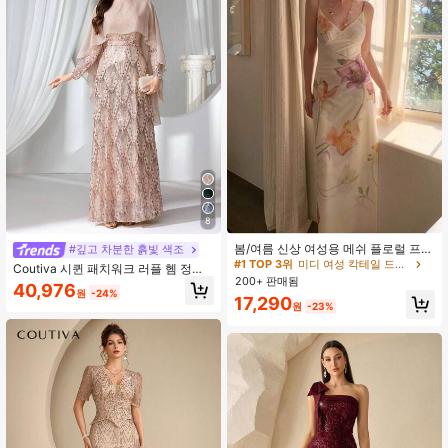
#1 TOP 3위
미디 여성 칵테일 드레스
8
재고 9개 남음
봄/여름 신상 여성용 메쉬 플로럴 프린
#깊고 차분한 흙빛 색조
#1 TOP 3위
#1 TOP 3위
미디 여성 칵테일 드레스
미디 여성 칵테일 드레스
트 드레스, 브이넥, 휴가 스타일, 섹시
Coutiva 시퀸 패치워크 러플 헴 정장
재고 9개 남음
재고 9개 남음
한 비치 파티 댄스 드레스, 스파게티
200+ 판매됨
이브닝 드레스, 패셔너블하고 캐주얼
40,976
스트랩 웨딩 가을
#1 TOP 3위
미디 여성 칵테일 드레스
원
-24%
한 시퀸 패치워크 허리 슬림화 드레스,
17,290
원
-23%
재고 9개 남음
파티, 웨딩 게스트, 개막식에 적합. 허
리 벨트는 탈부착 가능하며, 상의의 쉬
폰 소재 스플리싱 디자인이 패셔너블
하고 캐주얼하며 슬림하고 고급스러
운 파티 드레스