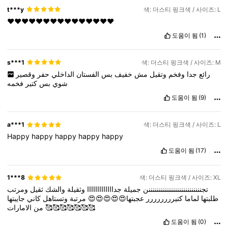
t***y
색: 더스티 핑크색 / 사이즈: L
❤️❤️❤️❤️❤️❤️❤️❤️❤️❤️❤️❤️❤️❤️❤️
도움이 됨
(1)
s***1
색: 더스티 핑크색 / 사이즈: M
رائع
جدا
وفخم
وتقيل
مش
خفيف
بس
الفستان
الداخلي
حفر
وقصير
شوي
بس
كتير
فخمه
도움이 됨
(9)
a***1
색: 더스티 핑크색 / 사이즈: L
Happy
happy
happy
happy
happy
도움이 됨
(17)
1***8
색: 더스티 핑크색 / 사이즈: XL
تجننننننننننننننننننننننننننن
جميلة
جدااااااااااااا
وثقيلة
والشك
ثقيل
ومرتب
طلبتها
لماما
كتيرررررررر
عجبتها😍😍😍😍😍
مرتبة
وتستاهل
كاني
جايبتها
من
الامارات
🥰🥰🥰🥰🥰🥰🥰
도움이 됨
(0)