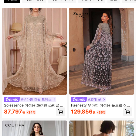
447K 팔로워
4.92
447K 팔로워
4.92
#우아한 긴팔 드레스
#고대 꽃
Solessence 여성용 화려한 스팽글 드
Faeriesty 우아한 여성용 플로럴 장식
레스, 우아한 진주 자수 긴팔 박쥐날개
롱 시퀸 드레스, 라운드 넥 박쥐 소매,
87,797
129,856
원
-34%
원
-35%
소매 라운드 넥 정장 가운 웨딩 파티
파티웨어에 적합, 럭셔리 포멀 스타일
웨딩 블랙