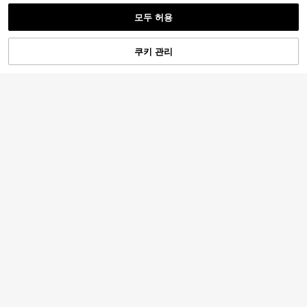
모두 허용
쿠키 관리
장바구니 담기
24% 할인!
#우아한 만찬
Elisanya
Faeriesty 탈부착 소매가 있는 우아한
Elisanya 봄/여름 신상 우아한 럭셔리
라운드 넥 롱 이브닝 드레스, 정교한
37,789
샴페인 시퀸 비즈 플로럴 장식 하이 슬
88,137
원
-47%
테일러링 파티 웨딩 가을
원
-34%
릿 튤 포멀 이브닝 드레스 파티, 결혼
식, 졸업식용