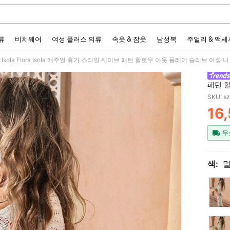
 and down arrow keys to navigate search 최근 검색어 and 검색 후 발견. Press Enter 
류
비치웨어
여성 플러스 의류
속옷 & 잠옷
남성복
주얼리 & 액
ra Isola Flora Isola 캐주얼 휴가 스타일 웨이브 패턴 할로우 아웃 플레어 슬리브 여성
패턴 
SKU: s
16
PR
무
색: