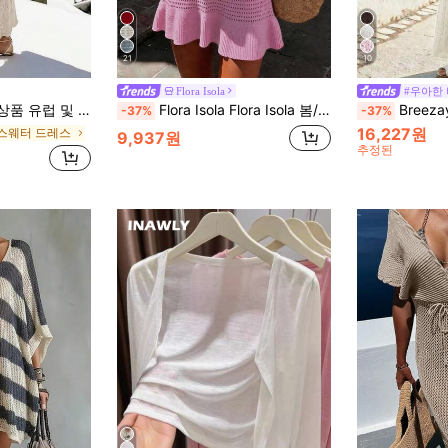
21
10
Flora Isola
#우아한
 휴가 캐주얼 혼합 색상 니트 스웨터 드레스
Flora Isola Flora Isola 봄/여름 민소매 브이넥 등 없는 니트 드레스, 여성용 캐주얼 비치 휴가 스타일
Breezaya 2026년 신상 봄/여름 유럽 및 미국 스타일 섹시한 허리
-37%
-37%
16,227원
 스웨터 드레스
9,937원
추정된