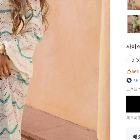
사이
2 (X
96%
사이
고객님의
체크아웃
배