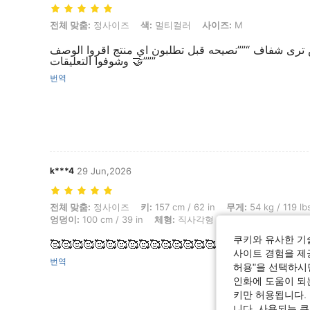
전체 맞춤: 정사이즈, 색: 멀티컬러, 사이즈: M
전체 맞춤:
정사이즈
색:
멀티컬러
사이즈:
M
ترى شفاف “””نصيحه قبل تطلبون اي منتج اقروا الوصف
وشوفوا التعليقات 🤝”””
번역
k***4
29 Jun,2026
전체 맞춤: 정사이즈, 키: 157 cm / 62 in, 무게: 54 kg / 119 lbs, 흉상: 9
전체 맞춤:
정사이즈
키:
157 cm / 62 in
무게:
54 kg / 119 lb
엉덩이:
100 cm / 39 in
체형:
직사각형
색:
멀티컬러
사이즈
쿠키와 유사한 기
🥰🥰🥰🥰🥰🥰🥰🥰🥰🥰🥰🥰🥰🥰🥰🥰
사이트 경험을 제공
번역
허용"을 선택하시면
인화에 도움이 되
키만 허용됩니다.
니다. 사용되는 