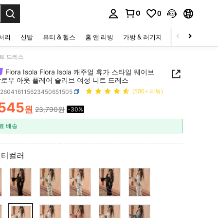
0
0
to select.
세서리
신발
뷰티 & 헬스
홈 앤 리빙
가방 & 러기지
스포츠 & 아웃
 니트 드레스
Flora Isola Flora Isola 캐주얼 휴가 스타일 웨이브
할로우 아웃 플레어 슬리브 여성 니트 드레스
z260416115623450651505
(500+ 리뷰)
,545
원
23,790원
-30%
ICE AND AVAILABILITY
료 배송
멀티컬러