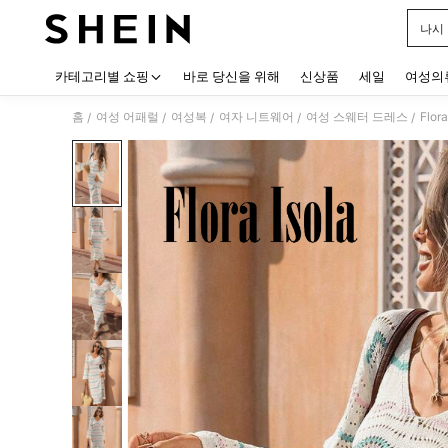
나시
Use up
카테고리별 쇼핑
바로 당신을 위해
신상품
세일
여성의
홈
여성 어패럴
여성복
여자 니트웨어
여성 스웨터 드레스
Flo
/
/
/
/
/