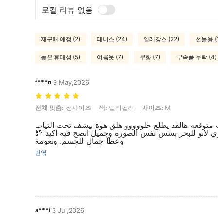
로컬 리뷰 없음
재구매 예정 (2)
테니스 (24)
엘레강스 (22)
선물용 (1
높은 휴대성 (5)
여름옷 (7)
무향 (7)
부속품 누락 (4)
f***n
9 May,2026
전체 맞춤: 정사이즈, 색: 멀티컬러, 사이즈: M
전체 맞춤:
정사이즈
색:
멀티컬러
사이즈:
M
متوقعه هالقد يطلع حلووووو هلق هوة بيشف تحت التياب
باري لانو للبحر بسس نفس الصورة وجميل انصح فيه اكيد
وعطا جمال للجسم. ونعومة
번역
a***i
3 Jul,2026