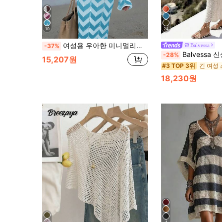
10
24
여성용 우아한 미니멀리스트 텍스처 드레스, 휴가, 해변, 휴일, 우아한 파티에 적합, 여성 휴가 의상, 여성 해변 커버업 가을
Balvessa
-37%
Balvessa 신상품 유럽 및 미국 패션
-28%
15,207원
긴 여성
#3 TOP 3위
18,230원