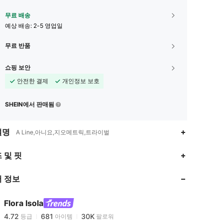
무료 배송
예상 배송:
2-5 영업일
무료 반품
쇼핑 보안
안전한 결제
개인정보 보호
SHEIN에서 판매됨
설명
A Line,아니요,지오메트릭,트라이벌
4.72
681
30K
 및 핏
 정보
4.72
681
30K
Flora Isola
4.72
681
30K
등급
아이템
팔로워
g***2
이(가)
하루 전에
지불됨