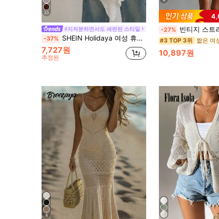
4
33
4
빈티지 스트라이프 홀로우아웃 니트 드레스, 여성용 브이넥 배트윙 소매 비치 커
#지저분하면서도 세련된 스타일
-27%
SHEIN Holidaya 여성 휴가 솔리드 컬러 비대칭 밑단 할로우 아웃 스웨터 여성 캐주얼 의상 여성 비치 커버업 여성 여름 의상 메쉬 탑 커버업 여성 여름 상의
-37%
#3 TOP 3위
7,727원
10,897원
추정된
8