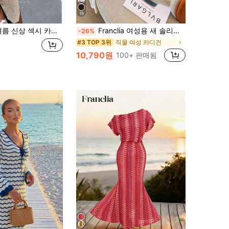
19
옆트임 슬림핏 니트 드레스, 휴가, 음악 축제, 콘서트, 생일, 데이트, 스트리트 스타일에 적합
Franclia 여성용 새 솔리드 컬러 홀로우 아웃 크로셰 니트 레이스 경량 가디건, 다용도 커버업
-26%
직물 여성 카디건
#3 TOP 3위
10,790원
100+ 판매됨