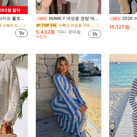
14
,093원 절약
버업, 루즈 슬리밍 홀로우 크로셰 니트 드레스 여름, 리조트 웨어
INAWLY 여성용 경량 캐주얼 가디건, 여름
2026 여름 신상 섹시 카키 할로우 브이넥 
-36%
-36%
짧은 여성 스웨터 드레스
수확고 여성용 가벼운 카디건
#1 TOP 3위
15,127원
5,432원
10k+ 판매됨
추정된
4