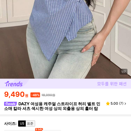
1/7
9,490
18,090원
-48%
원
DAZY 여성용 캐주얼 스트라이프 허리 벨트 민
5.00
(
7
)
소매 칼라 셔츠 섹시한 여성 상의 외출용 상의 홀터 탑
사이즈
:
US
표준
6 left