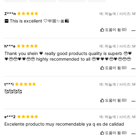
Z***n
색: 하늘색 / 사이즈: M
This
is
excellent
🤍🫶🏼✨🎀🛍️
도움이 됨
(0)
h***e
색: 하늘색 / 사이즈: M
Thank
you
shein
💗
really
good
products
quality
is
superb
🥹💗
💗🥹🥹💗💗🥹🥹
highly
recommended
to
all
🥹💗💗💗🥹💗🥹🥹🥹
도움이 됨
(0)
t***i
색: 하늘색 / 사이즈: M
🥰🥰🥰🥰
도움이 됨
(0)
e***2
색: 하늘색 / 사이즈: M
Excelente
producto
muy
recomendable
ya
q
es
de
calidad
도움이 됨
(0)