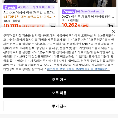
#오피스 스파크 트위스트
Dazy Weekend
Attitoon 여성용 여름 캐주얼 스트라이
프 셔츠
DAZY 여성용 체크무늬 타이업 캐미
#3 TOP 3위
에서 스탠드 칼라 여성 상의, 블라우스 & 티
솔 홀터 탑 귀여운 외출용 탑
300+ 판매됨
100+ 판매됨
10,262
10,701
원
-29%
원
-33%
마지막 2일
쿠키와 유사한 기술을 당사 웹사이트에서 사용하여 귀하께서 요청하신 서비스를 제공하
고 가능한 최상의 웹사이트 경험을 제공하고자 합니다. "모두 거부", "모두 허용" 또는 언
제든 선호도를 설정할 수 있습니다. "모두 허용"을 선택하시면 SHEIN의 쇼핑 경험을 보
완하기 위해 트래픽 분석, 향상된 기능 제공, 콘텐츠 및 광고 개인화에 도움이 되는 모든
선택적 쿠키를 설정합니다. "모두 거부"를 선택하시면 웹사이트 작동에 필수적인 쿠키만
허용됩니다. 브라우저 설정을 변경하여 이를 비활성화할 수 있지만 웹사이트 기능에 영
향을 줄 수 있습니다. 사용되는 쿠키에 대해 자세히 알아보고 선택적 쿠키 설정을 조정하
려면 "쿠키 관리"를 선택하세요. 당사가 수집한 데이터 처리 방식에 대한 자세한 내용은
개인정보 보호 정책을 참조하세요.
개인정보 보호 정책을 보려면 여기를 클릭하세요.
모두 거부
모두 허용
쿠키 관리
4
장바구니 담기
48% 할인!
GlowEve 여성용 우아한 패션 출퇴근
#탑티어스
10,071
캐주얼 편안한 매력적인 빈티지 미니
원
-33%
마지막 2일