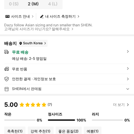
0
(S)
2
(M)
4
(L)
사이즈 안내
내 사이즈 측정하기
Dazy follow Asian sizing and run smaller than SHEIN.
고객님의 사이즈가 아닌가요? 말해주세요
배송지
South Korea
무료 배송
예상 배송:
2-5 영업일
무료 반품
안전한 결제 · 개인정보 보호
SHEIN에서 판매됨
5.00
(7)
더 보기
작은
정사이즈
라지
0%
100%
0%
축축한
(1)
강력 추천
(1)
좋은 품질
(2)
예쁨
(1)