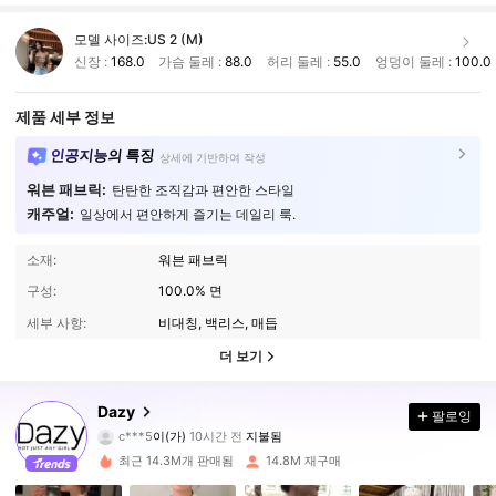
모델 사이즈:
US 2 (M)
신장 :
168.0
가슴 둘레 :
88.0
허리 둘레 :
55.0
엉덩이 둘레 :
100.0
제품 세부 정보
인공지능의 특징
상세에 기반하여 작성
워븐 패브릭:
탄탄한 조직감과 편안한 스타일
캐주얼:
일상에서 편안하게 즐기는 데일리 룩.
소재:
워븐 패브릭
구성:
100.0% 면
세부 사항:
비대칭, 백리스, 매듭
더 보기
6.6M 팔로워
4.91
Dazy
팔로잉
c***5
이(가)
10시간 전
지불됨
c***0
다음
30분 전에
최근 14.3M개 판매됨
14.8M 재구매
6.6M 팔로워
4.91