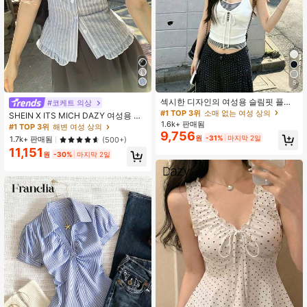
6.6M 팔로워
4.91
6.6M 팔로워
4.91
5
섹시한 디자인의 여성용 슬림핏 플래
#코케트 의상
터링 스트라이프 패치워크 크롭 2-in-
#1 TOP 3위
소매 없는 여성 상의
SHEIN X ITS MICH DAZY 여성용 러
1 캐미솔 탱크탑 여름 의류, 에스테틱
1.6k+ 판매됨
플 스트라이프 민소매 탑, 여름 휴가
#1 TOP 3위
해변 여성 상의
화이트
9,756
크루즈를 위한 신선하고 젊은 여성용
원
-31%
마지막 2일
1.7k+ 판매됨
(500+)
11,151
원
-30%
마지막 2일