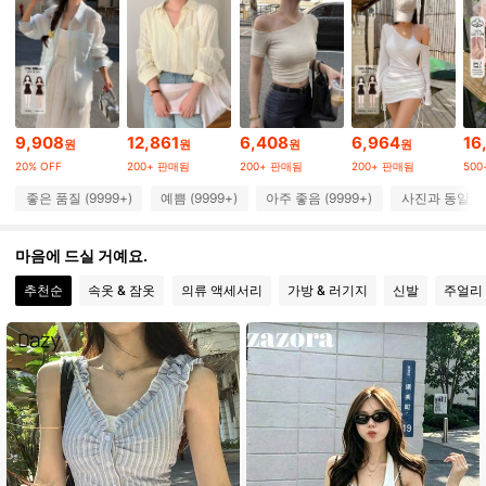
6.6M 팔로워
4.91
6.6M 팔로워
4.91
9,908
12,861
6,408
6,964
16
원
원
원
원
20% OFF
200+ 판매됨
200+ 판매됨
200+ 판매됨
50
6.6M 팔로워
4.91
좋은 품질 (9999+)
예쁨 (9999+)
아주 좋음 (9999+)
사진과 동일 (9
6.6M 팔로워
4.91
마음에 드실 거예요.
추천순
속옷 & 잠옷
의류 액세서리
가방 & 러기지
신발
주얼리 
6.6M 팔로워
4.91
6.6M 팔로워
4.91
6.6M 팔로워
4.91