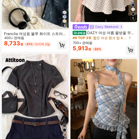
9
9
Dazy Weekend
DAZY 여성 여름 물방울 무늬
국내배송
Franclia 여성용 블루 화이트 스트라
전체 프린트 주름 V넥 민소매 캐주얼
#9 TOP 3위
짧은 여성 탱크 탑 & 카미스
이프 버튼 러쉬드 V넥 셔츠, 여름 편안
400+ 판매됨
탱크탑
한 시크 블라우스, 개학, 봄 캐주얼
8,733
700+ 판매됨
원
-31%
마지막 2일
5,913
원
-30%
9