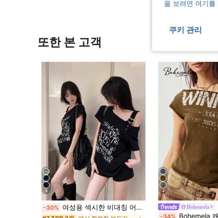
을 보려면 여기를
쿠키 관리
또한 본 고객
4
4
여성용 섹시한 비대칭 어깨 반팔 티셔츠, 여름 디자인 틈새 루즈핏 슬리밍 상의 블랙
Bohemela
-30%
Bohemela 캐주얼 솔리드 컬
-34%