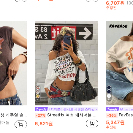
6,707원
10
추정된
4
15
#지저분하면서도 세련된 스타일
FavEa
 컬러 니트 반팔 슬림핏 워싱 티셔츠
StreetHx 여성 패셔너블 멀티 컬러 레터 프린트 사선 숄더 숏 티셔츠
FavEase 여성용 루즈 비대칭 어깨
-27%
-36%
5,347원
 판매됨
6,821원
추정된