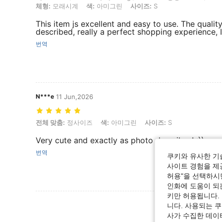
체형:
모래시계
색:
아미그린
사이즈:
S
This item js excellent and easy to use. The quality
described, really a perfect shopping experience, I 
번역
N***e
11 Jun,2026
전체 맞춤: 정사이즈, 색: 아미그린, 사이즈: S
전체 맞춤:
정사이즈
색:
아미그린
사이즈:
S
Very cute and exactly as photo describes! :))
번역
쿠키와 유사한 기
사이트 경험을 제공
허용"을 선택하시면
인화에 도움이 되
키만 허용됩니다.
리뷰 더 
니다. 사용되는 
사가 수집한 데이