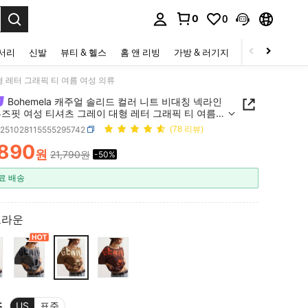
0
0
to select.
세서리
신발
뷰티 & 헬스
홈 앤 리빙
가방 & 러기지
스포츠 & 아웃
형 레터 그래픽 티 여름 여성 의류
Bohemela 캐주얼 솔리드 컬러 니트 비대칭 넥라인
루즈핏 여성 티셔츠 그레이 대형 레터 그래픽 티 여름
의류
z251028115555295742
(78 리뷰)
,890
원
21,790원
-50%
ICE AND AVAILABILITY
료 배송
브라운
즈
US
표준