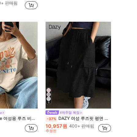
0+ 판매됨
5
se
#캐주얼 복장
 티셔츠, 칵테일 과일 오렌지 Y2K 스타일, 플러스 사이즈 살구 오버사이즈 티, 여름
DAZY 여성 루즈핏 평면 카고 반바지 대용량 포켓 Y2K
-37%
10,957원
400+ 판매됨
추정된