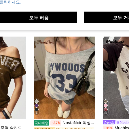
 클릭하세요.
모두 허용
모두 거
6
33
NostaNoir 여성용 캐주얼 레터 프린트 비대칭 네크라인 루즈핏 반팔 티셔츠, 여성용 여름 그래픽 티셔츠
Muchi
국내배송
-37%
러 니트 보트넥 반팔 여성 티셔츠
Muchica 여성용 레터
-31%