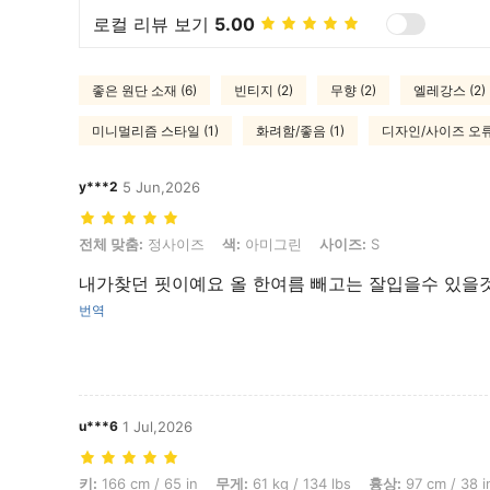
로컬 리뷰 보기
5.00
좋은 원단 소재 (6)
빈티지 (2)
무향 (2)
엘레강스 (2)
미니멀리즘 스타일 (1)
화려함/좋음 (1)
디자인/사이즈 오류 
y***2
5 Jun,2026
전체 맞춤: 정사이즈, 색: 아미그린, 사이즈: S
전체 맞춤:
정사이즈
색:
아미그린
사이즈:
S
내가찾던 핏이예요 올 한여름 빼고는 잘입을수 있을
번역
u***6
1 Jul,2026
키: 166 cm / 65 in, 무게: 61 kg / 134 lbs, 흉상: 97 cm / 38 in, 허
키:
166 cm / 65 in
무게:
61 kg / 134 lbs
흉상:
97 cm / 38 i