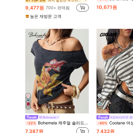
에서 헐렁한 부드러운 데일리 탑
#7 TOP 3위
10,671원
9,477원
700+ 판매됨
높은 재방문 고객
24
20
Bohemela
#오버사이즈 핏
Bohemela 캐주얼 솔리드 컬러 니트 오프숄더 반팔 워싱 여성 티셔츠
Coolane 여성 봄 고스 그런지 Y2K 큐피드 그래픽 편
-22%
-40%
7,387원
7,432원