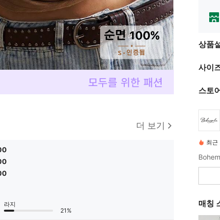
상품
사이즈
스토어
더 보기
최근 
00
00
00
매칭 
라지
21%