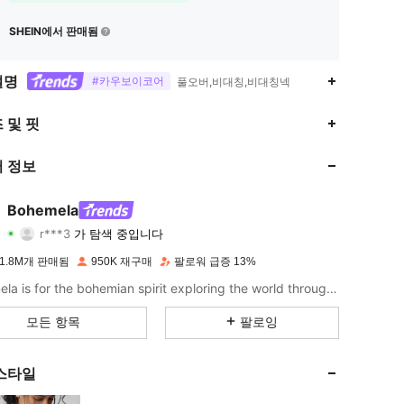
SHEIN에서 판매됨
설명
#카우보이코어
풀오버,비대칭,비대칭넥
 및 핏
4.83
4.7K
1.3M
 정보
4.83
4.7K
1.3M
Bohemela
r***3
가 탐색 중입니다
4.83
4.7K
1.3M
등급
아이템
팔로워
1.8M개 판매됨
950K 재구매
팔로워 급증 13%
4.83
4.7K
1.3M
Bohemela is for the bohemian spirit exploring the world through her style.
모든 항목
팔로잉
4.83
4.7K
1.3M
스타일
4.83
4.7K
1.3M