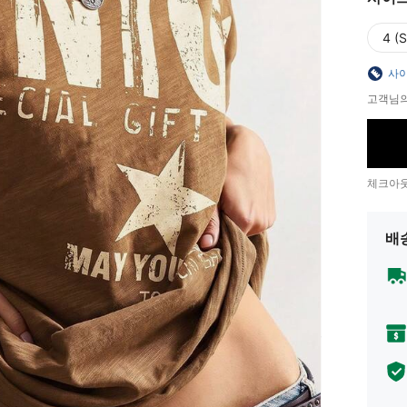
4 (S
사이
고객님의
체크아웃
배