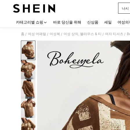
나시
Use up
카테고리별 쇼핑
바로 당신을 위해
신상품
세일
여성의
홈
여성 어패럴
여성복
여성 상의, 블라우스 & 티
여자 티셔츠
B
/
/
/
/
/