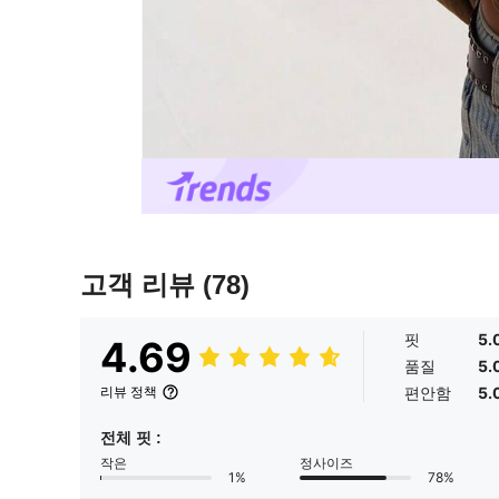
고객 리뷰
(78)
핏
5.
4.69
품질
5.
편안함
5.
리뷰 정책
전체 핏 :
작은
정사이즈
1%
78%