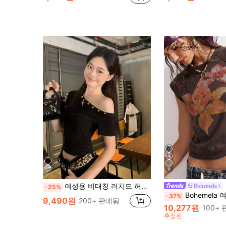
6
여성용 비대칭 러치드 허리 티셔츠, 비대칭 비대칭 어깨 크롭 탑 반팔, 여름 캐주얼 블랙
Bohemela
-25%
Bohemela 여성 캐주얼 솔리드
-37%
9,490원
200+ 판매됨
10,277원
100+
추정된