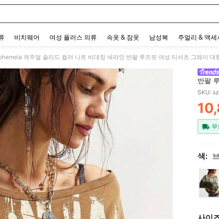
 and down arrow keys to navigate search 최근 검색어 and 검색 후 발견. Press Enter 
류
비치웨어
여성 플러스 의류
속옷 & 잠옷
남성복
주얼리 & 액
ohemela 캐주얼 솔리드 컬러 니트 비대칭 넥라인 반팔 루즈핏 여성 티셔츠 그레이 대
반팔 
여성 
SKU: s
10
PR
무
색:
사이