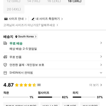
12
(0XL)
14
(1XL)
16
(2XL)
18
(3XL)
20
(4XL)
사이즈 안내
내 사이즈 측정하기
고객님의 사이즈가 아닌가요? 말해주세요
배송지
South Korea
무료 배송
예상 배송:
2-5 영업일
무료 반품
안전한 결제 · 개인정보 보호
SHEIN에서 판매됨
4.87
(8)
더 보기
작은
정사이즈
라지
1%
62%
37%