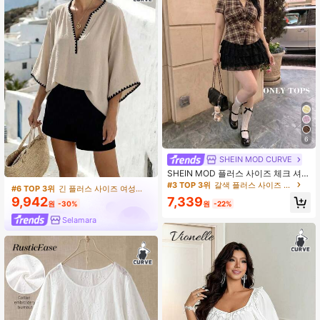
6
SHEIN MOD CURVE
SHEIN MOD 플러스 사이즈 체크 셔
츠, 가을/겨울, 프레피 스타일, 캐주얼
#3 TOP 3위
갈색 플러스 사이즈 블라우스
#6 TOP 3위
긴 플러스 사이즈 여성 상의
일상복, 젊은 여성 출퇴근용
9,942
7,339
원
-30%
원
-22%
Selamara