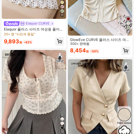
11
Elaquor CURVE
Elaquor 플러스 사이즈 여성용 폴카
8
도트 숄더 매듭 러플 캐주얼 다용도 일
20+ 명 "사진과 동일"
상 외출 탑
GlowEve CURVE 플러스 사이즈 여성
9,893
원
-43%
용 V넥 민소매 니트 탑, 양쪽에 드로스
500+ 판매됨
트링 디테일, 여름
8,454
원
-30%
12