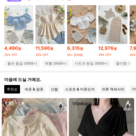
2.4M 팔로워
4.91
2.4M 팔로워
4.91
4,490
11,590
6,315
12,976
7,
원
원
원
원
2.4M 팔로워
4.91
25% OFF
26% OFF
50+ 판매됨
29% OFF
26%
좋은 품질 (9999+)
예쁨 (9999+)
사진과 동일 (9999+)
좋아함 (999
2.4M 팔로워
4.91
마음에 드실 거예요.
추천순
속옷 & 잠옷
신발
스포츠 & 아웃도어
의류 액세서리
가
2.4M 팔로워
4.91
2.4M 팔로워
4.91
2.4M 팔로워
4.91