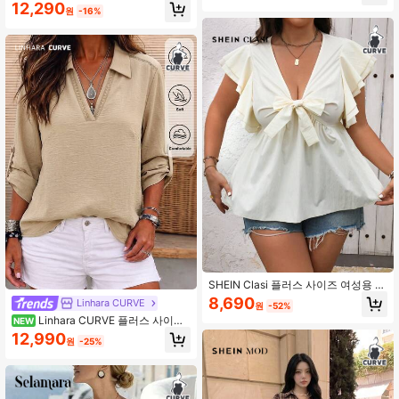
12,290
원
-16%
SHEIN Clasi 플러스 사이즈 여성용 세
련된 나비매듭 노트 장식 프릴 소매 블
8,690
Linhara CURVE
원
-52%
라우스
Linhara CURVE 플러스 사이즈
NEW
여성용 카키색 긴팔 셔츠, 패셔너블한
12,990
원
-25%
캐주얼 스타일, 심플한 칼라 디자인,
홀로우 레이스 패치워크, 일상 착용에
적합, 봄과 여름에 이상적.