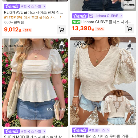
#1 TOP 3위
에서 학교 플러스 사이즈 탑
거의 매진!
10+ 명 "컵 비지 않음"
#한국 스타일
#1 TOP 3위
#1 TOP 3위
에서 학교 플러스 사이즈 탑
에서 학교 플러스 사이즈 탑
REIGN AVE 플러스 사이즈 전체 잔꽃
Linhara CURVE
무늬 타이 프론트 라운드 넥 반팔 크롭
거의 매진!
거의 매진!
10+ 명 "컵 비지 않음"
10+ 명 "컵 비지 않음"
여름 티셔츠, 여성 부활절용 귀여운 상
Linhara CURVE 플러스 사이즈
NEW
600+ 판매됨
#1 TOP 3위
에서 학교 플러스 사이즈 탑
의
여성 여름 브이넥 미니멀리스트 텍스
13,390
거의 매진!
10+ 명 "컵 비지 않음"
9,012
원
-25%
처드 패브릭 반팔 메탈 버튼 출퇴근 여
원
-31%
행 면접 정장 다용도 베이지 셔츠
11
#보호이즈
#한국 스타일
Reflora 플러스 사이즈 우아한 와플 니
SHEIN MOD 플러스 사이즈 여성 살구