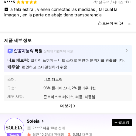
k***5
색: 살구색 / 사이즈: 1XL
la
tela
estira
,
vienen
correctas
las
medidas
,
tal
cual
la
imagen
,
en
la
parte
de
abajo
tiene
transparencia
도움이 됨
(5)
제품 세부 정보
인공지능의 특징
상세에 기반하여 작성
니트 패브릭:
질감이 느껴지는 니트 소재로 편안한 분위기를 연출합니다.
캐주얼:
편안하고 스타일링하기 쉬운
소재:
니트 패브릭
구성:
98% 폴리에스터, 2% 폴리우레탄
세부 사항:
콘트라스트 레이스, 러플, 러플헴
더 보기
2.4M 팔로워
4.91
Soleia
팔로잉
2***7
다음
10분 전에
b***4
가 탐색 중입니다
2.4M 팔로워
4.91
최근 10.3M개 판매됨
5.5M 재구매