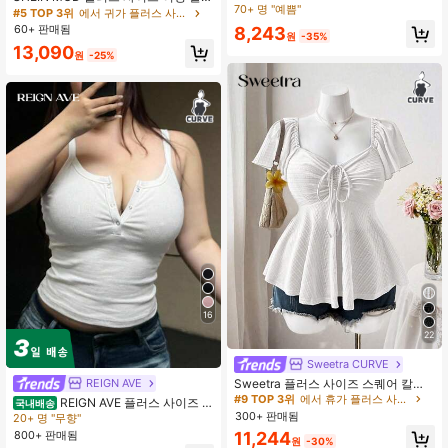
트 패치워크 러플 소매 T-셔츠, 일상
70+ 명 "예쁨"
색 플리츠 칼라 퍼프 슬리브 롱 블라우
#5 TOP 3위
에서 귀가 플러스 사이즈 탑
착용 보헤미안, 휴일, 리조트/휴가 스
스 셔츠
60+ 판매됨
8,243
타일 여름 비치 웨딩 게스트 여성 캐주
원
-35%
얼 여름 여름 외출 블라우스, 휴가 여
13,090
원
-25%
성, 여성용 여름, 비즈니스 캐주얼 여
성, 외출 여성 탑, 여성 사무실 착용, 여
성용 봄, 축제, 오래된 돈, 우아한 여성,
여성 모데스티, 일상적인 우아한 착용
에 적합
16
22
#9 TOP 3위
에서 휴가 플러스 사이즈 탑
150+ 명 "예쁨"
Sweetra CURVE
#9 TOP 3위
#9 TOP 3위
에서 휴가 플러스 사이즈 탑
에서 휴가 플러스 사이즈 탑
Sweetra 플러스 사이즈 스퀘어 칼라
REIGN AVE
러플 소매 드로스트링 보우 타이 허리
150+ 명 "예쁨"
150+ 명 "예쁨"
REIGN AVE 플러스 사이즈 솔
국내배송
A라인 텍스처 빈티지 우아한 귀여운
리드 컬러 하프 오픈 칼라 타이트 스트
300+ 판매됨
#9 TOP 3위
에서 휴가 플러스 사이즈 탑
20+ 명 "무향"
캐주얼 티셔츠 여성용
레치 크롭 캐미솔 탑 여름
150+ 명 "예쁨"
800+ 판매됨
11,244
원
-30%