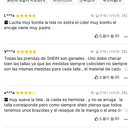
화면과 색깔이 비슷한
(1)
비지니스
(1)
신축성
(1)
부드러움
(1)
L***s
색: 살구색 / 사이즈: 2XL
Lucita
muy
bonita
la
tela
no
estira
el
color
muy
bonito
el
encaje
viene
muy
padre
도움이 됨
(0)
V***z
색: 살구색 / 사이즈: 2XL
Todas
las
prendas
de
SHEIN
son
geniales
.
Uno
debe
checar
bien
las
tallas
ya
que
las
medidas
siempre
coinciden
no
siempre
son
las
mismas
medidas
para
cada
talla
,
el
material
de
cada
prenda
depende
mucho
en
el
precio
ya
que
si
es
muy
barato
va
도움이 됨
(0)
a
coincidir
con
el
material
.
s***a
색: 살구색 / 사이즈: 2XL
muy
suave
la
tela
.
la
caida
es
hermosa
.
y
no
se
arruga
.
la
talla
corresponde
pero
como
siempre
shein
piensa
que
todos
tenemos
unos
brazotes
y
el
resaque
de
la
manga
o
el
area
de
axila
es
muy
grande
도움이 됨
(0)