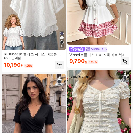
4
Vionelle
Rusticease 플러스 사이즈 여성용 홀
Vionelle 플러스 사이즈 화이트 섹시
로우 자수 라운드 넥 반팔 캐주얼 셔츠
60+ 판매됨
프렌치 퓨리티 타이업 러플 퍼프 소매
9,790
원
-50%
블라우스
10,190
원
-25%