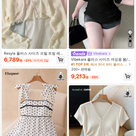
2.4M 팔로워
4.91
2.4M 팔로워
4.91
8
#1 TOP 3위
에서 처녀 파티 플러스 사이즈 탑
Resyla 플러스 사이즈 프릴 트림 레이
20+명이 "선물용" 적용 언급
Vibekara
스업 니트 자외선 차단 가디건
6,789
#1 TOP 3위
#1 TOP 3위
에서 처녀 파티 플러스 사이즈 탑
에서 처녀 파티 플러스 사이즈 탑
Vibekara 플러스 사이즈 여성용 봄/여
원
-31%
마지막 3일
름 신상 화이트 크로스 플리츠 브이넥
20+명이 "선물용" 적용 언급
20+명이 "선물용" 적용 언급
루즈핏 반팔 상의, 허리 조임 우아한
200+ 판매됨
#1 TOP 3위
에서 처녀 파티 플러스 사이즈 탑
티셔츠, 일상복, 사무실, 개학, 추수감
20+명이 "선물용" 적용 언급
9,213
사절, 휴가, 개회식, 생일 파티, 음악 축
원
-35%
제, 발렌타인 데이, 봄/여름 의상 + 코
첼라/음악 축제/파티에 적합