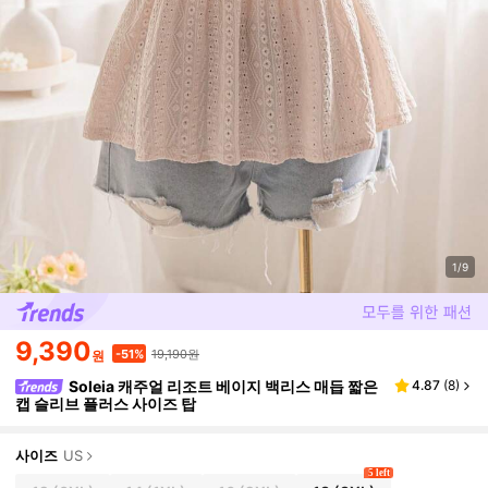
1/9
9,390
19,190원
-51%
원
Soleia 캐주얼 리조트 베이지 백리스 매듭 짧은
4.87
(
8
)
캡 슬리브 플러스 사이즈 탑
사이즈
US
5 left