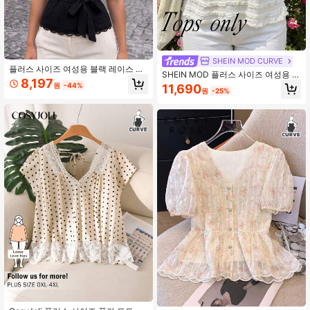
SHEIN MOD CURVE
플러스 사이즈 여성용 블랙 레이스 트
SHEIN MOD 플러스 사이즈 여성용 니
림 랩 블라우스, 타이 허리 반팔 탑, 개
8,197
트 살구색 자카드 A라인 헴 탑, 휴가,
원
-44%
11,690
학 시즌 레이어링 여름용
원
-25%
컨트리 스타일 여성용, 비치 아웃핏,
여름
#7 TOP 3위
에서 보호 플러스 사이즈 탑
10+ 명 "무향"