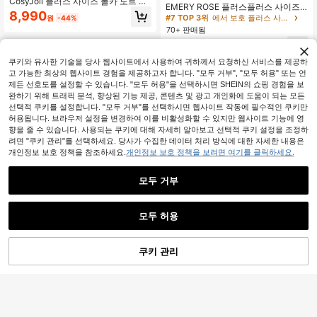
CosyJoli 플러스 사이즈 폴카 도트 셔
#7 TOP 3위
#7 TOP 3위
에서 보호 플러스 사이즈 탑
에서 보호 플러스 사이즈 탑
EMERY ROSE 플러스플러스 사이즈
츠, 반팔 레이스 트림 블라우스, 캐주
8,990
여성용 브이넥 싱글 브레스트 숏 퍼프
10+ 명 "무향"
10+ 명 "무향"
원
-44%
얼 여성 의류
슬리브 우아한 자수 플로럴 블라우스
70+ 판매됨
#7 TOP 3위
에서 보호 플러스 사이즈 탑
10+ 명 "무향"
15,790
원
-25%
쿠키와 유사한 기술을 당사 웹사이트에서 사용하여 귀하께서 요청하신 서비스를 제공하
고 가능한 최상의 웹사이트 경험을 제공하고자 합니다. "모두 거부", "모두 허용" 또는 언
제든 선호도를 설정할 수 있습니다. "모두 허용"을 선택하시면 SHEIN의 쇼핑 경험을 보
완하기 위해 트래픽 분석, 향상된 기능 제공, 콘텐츠 및 광고 개인화에 도움이 되는 모든
선택적 쿠키를 설정합니다. "모두 거부"를 선택하시면 웹사이트 작동에 필수적인 쿠키만
허용됩니다. 브라우저 설정을 변경하여 이를 비활성화할 수 있지만 웹사이트 기능에 영
향을 줄 수 있습니다. 사용되는 쿠키에 대해 자세히 알아보고 선택적 쿠키 설정을 조정하
려면 "쿠키 관리"를 선택하세요. 당사가 수집한 데이터 처리 방식에 대한 자세한 내용은
개인정보 보호 정책을 참조하세요.
개인정보 보호 정책을 보려면 여기를 클릭하세요.
모두 거부
모두 허용
쿠키 관리
장바구니 담기
51% 할인!