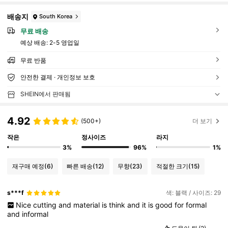
배송지
South Korea
무료 배송
예상 배송:
2-5 영업일
무료 반품
안전한 결제 · 개인정보 보호
SHEIN에서 판매됨
4.92
(500+)
더 보기
작은
정사이즈
라지
3%
96%
1%
재구매 예정
(6)
빠른 배송
(12)
무향
(23)
적절한 크기
(15)
s***f
색: 블랙 / 사이즈: 29
Nice
cutting
and
material
is
think
and
it
is
good
for
formal
and
informal