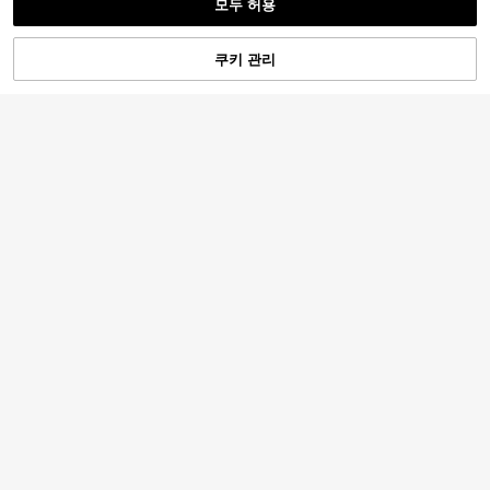
모두 허용
5
쿠키 관리
장바구니 담기
25% 할인!
4
Manfinity Mode
Manfinity Mode 남성용 스페이스 다
남성용 한국 스타일 캐주얼 조끼, 슬림
15,734
이 테일러드 팬츠 정장, 행사용
핏 솔리드 컬러 디자인, 네 개의 버튼,
#10 TOP 3위
평원 남성 조끼
원
-32%
마지막 2일
수트 칼라 조끼
9,290
원
-26%
5
VeloEdit