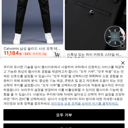
Calvornis 남성 솔리드 사선 포켓 테일
11,184
러드 정장 바지, 포멀, 행사용
원
-32%
마지막 2일
신축성 있는 하이 커뮤트 스타일 바지,
18,690
자수 신축성 캐주얼 바지, 남성용 봄/
원
-25%
가을 전문 정장 바지, 결혼식, 파티, 졸
업식, 크리스마스, 전문 복장 (변호사,
쿠키와 유사한 기술을 당사 웹사이트에서 사용하여 귀하께서 요청하신 서비스를 제공하
의사, 교사, 엘리트)에 적합한 모든 시
고 가능한 최상의 웹사이트 경험을 제공하고자 합니다. "모두 거부", "모두 허용" 또는 언
즌 새로운 스트레이트 레그 바지
제든 선호도를 설정할 수 있습니다. "모두 허용"을 선택하시면 SHEIN의 쇼핑 경험을 보
완하기 위해 트래픽 분석, 향상된 기능 제공, 콘텐츠 및 광고 개인화에 도움이 되는 모든
선택적 쿠키를 설정합니다. "모두 거부"를 선택하시면 웹사이트 작동에 필수적인 쿠키만
허용됩니다. 브라우저 설정을 변경하여 이를 비활성화할 수 있지만 웹사이트 기능에 영
향을 줄 수 있습니다. 사용되는 쿠키에 대해 자세히 알아보고 선택적 쿠키 설정을 조정하
려면 "쿠키 관리"를 선택하세요. 당사가 수집한 데이터 처리 방식에 대한 자세한 내용은
개인정보 보호 정책을 참조하세요.
개인정보 보호 정책을 보려면 여기를 클릭하세요.
모두 거부