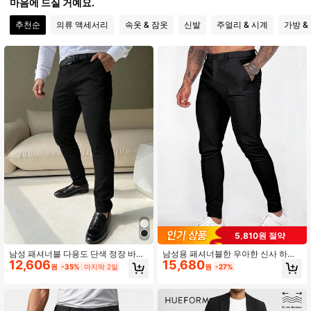
마음에 드실 거예요.
5.1K 팔로워
4.89
추천순
의류 액세서리
속옷 & 잠옷
신발
주얼리 & 시계
가방 &
5.1K 팔로워
4.89
5.1K 팔로워
4.89
5.1K 팔로워
4.89
5.1K 팔로워
4.89
5,810원 절약
남성 패셔너블 다용도 단색 정장 바지,
남성용 패셔너블한 우아한 신사 하이
12,606
15,680
통근 복장
엔드 바지, 남성용 고급 비즈니스 솔리
원
-35%
마지막 2일
원
-27%
드 컬러 다용도 통근 여름 얇은 캐주얼
슬림핏 드레스 팬츠, 남편/남자친구 선
물용으로 적합