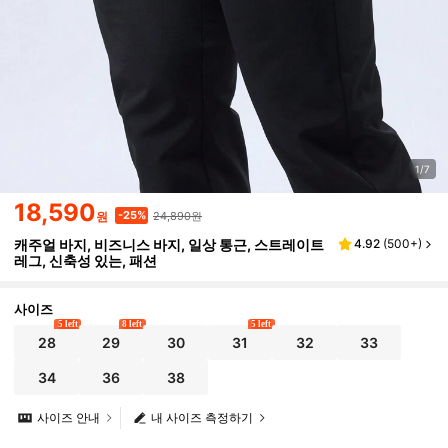
1/7
18,590
24,890원
-25%
원
캐주얼 바지, 비즈니스 바지, 일상 통근, 스트레이트
4.92
(
500+
)
레그, 신축성 있는, 패션
사이즈
5 left
8 left
5 left
28
29
30
31
32
33
34
36
38
사이즈 안내
내 사이즈 측정하기