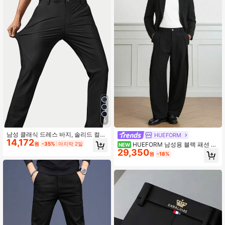
5
남성 클래식 드레스 바지, 솔리드 컬러
HUEFORM
14,172
탄성 비즈니스 캐주얼 바지, 봄/여름용
원
-35%
마지막 2일
HUEFORM 남성용 블랙 패션 클
NEW
우아한 럭셔리 스타일
29,350
래식 다용도 2버튼 루즈핏 미니멀리스
원
-18%
트 프리미엄 드레이프 편안한 캐주얼
출퇴근 홈 데일리 수트 세트