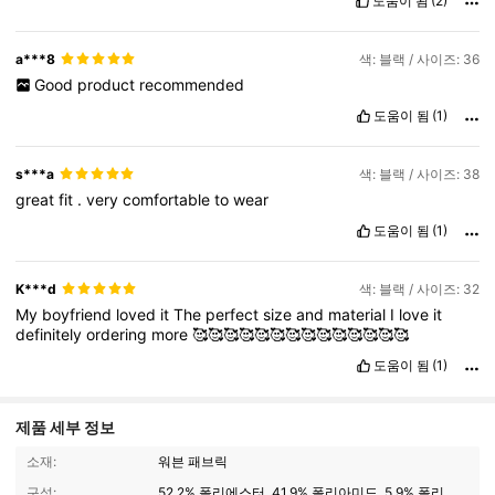
도움이 됨
(2)
a***8
색: 블랙 / 사이즈: 36
Good
product
recommended
도움이 됨
(1)
s***a
색: 블랙 / 사이즈: 38
great
fit
.
very
comfortable
to
wear
도움이 됨
(1)
K***d
색: 블랙 / 사이즈: 32
My
boyfriend
loved
it
The
perfect
size
and
material
I
love
it
definitely
ordering
more
🥰🥰🥰🥰🥰🥰🥰🥰🥰🥰🥰🥰🥰🥰
도움이 됨
(1)
제품 세부 정보
소재:
워븐 패브릭
구성:
52.2% 폴리에스터, 41.9% 폴리아미드, 5.9% 폴리우레탄