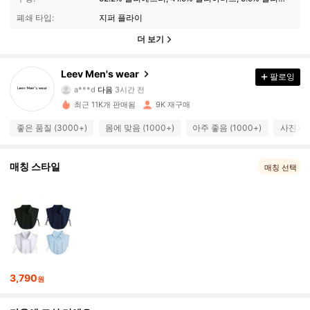
폐쇄 타입:
지퍼 플라이
더 보기
5.1K 팔로워
4.89
Leev Men's wear
팔로잉
a***d
다음
3시간 전
j***5
가 탐색 중입니다
최근 11K개 판매됨
9K 재구매
5.1K 팔로워
4.89
좋은 품질 (3000+)
몸에 맞음 (1000+)
아주 좋음 (1000+)
사진과 동
5.1K 팔로워
4.89
매칭 스타일
매칭 선택
5.1K 팔로워
4.89
5.1K 팔로워
4.89
3,790
5.1K 팔로워
원
4.89