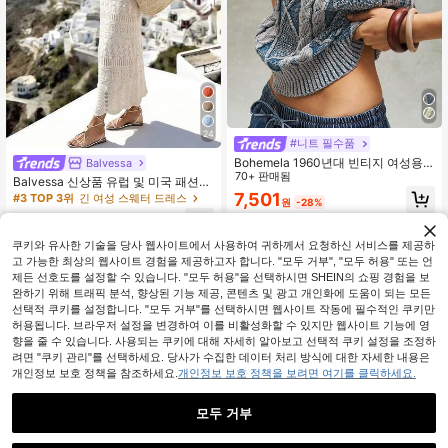
24
#니트 필수품
Bohemela 1960년대 빈티지 여성용
Balvessa
일상 블루 그레이 브이넥 스웨터 조끼,
70+ 판매됨
Balvessa 신상품 유럽 및 미국 패션
가을 보헤미안 트위스트 로프 니트 루
휴가 캐주얼 혼합 색상 니트 스웨터 드
7,501
#3 TOP 3위
긴 여성 스웨터 드레스
원
-28%
즈핏 우아한 비즈 장식 특수 염색 Y2K
레스
시크
18,230
원
-28%
쿠키와 유사한 기술을 당사 웹사이트에서 사용하여 귀하께서 요청하신 서비스를 제공하
고 가능한 최상의 웹사이트 경험을 제공하고자 합니다. "모두 거부", "모두 허용" 또는 언
제든 선호도를 설정할 수 있습니다. "모두 허용"을 선택하시면 SHEIN의 쇼핑 경험을 보
완하기 위해 트래픽 분석, 향상된 기능 제공, 콘텐츠 및 광고 개인화에 도움이 되는 모든
선택적 쿠키를 설정합니다. "모두 거부"를 선택하시면 웹사이트 작동에 필수적인 쿠키만
허용됩니다. 브라우저 설정을 변경하여 이를 비활성화할 수 있지만 웹사이트 기능에 영
유사한 재고품 표시
모두 보기
향을 줄 수 있습니다. 사용되는 쿠키에 대해 자세히 알아보고 선택적 쿠키 설정을 조정하
려면 "쿠키 관리"를 선택하세요. 당사가 수집한 데이터 처리 방식에 대한 자세한 내용은
개인정보 보호 정책을 참조하세요.
개인정보 보호 정책을 보려면 여기를 클릭하세요.
모두 거부