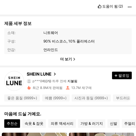
도움이 됨
(2)
제품 세부 정보
소재:
니트웨어
구성:
90% 비스코스, 10% 폴리에스터
안감:
언라인드
더 보기
SHEIN LUNE
팔로잉
1M 팔로워
4.91
p***8
이(가)
하루 전에
지불됨
최근 8.9M개 판매됨
13.7M 재구매
1M 팔로워
4.91
좋은 품질 (9999+)
예쁨 (9999+)
사진과 동일 (9999+)
부드러움 (99
마음에 드실 거예요.
1M 팔로워
4.91
추천순
속옷 & 잠옷
의류 액세서리
가방 & 러기지
신발
주얼리 
1M 팔로워
4.91