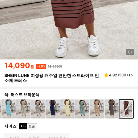
1/7
14,090
18,990원
-26%
원
SHEIN LUNE 여성용 캐주얼 편안한 스트라이프 민
4.92
(
500+
)
소매 드레스
색: 러스트 브라운색
사이즈
:
US
표준