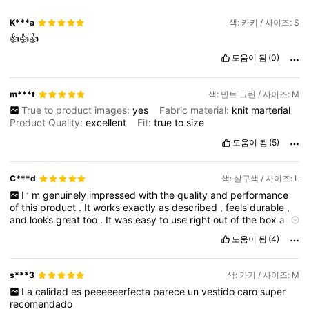
K***a
색: 카키 / 사이즈: S
👍👍👍
도움이 됨
(0)
m***t
색: 민트 그린 / 사이즈: M
True to product images:
yes
Fabric material:
knit
marterial
Product Quality:
excellent
Fit:
true
to
size
도움이 됨
(5)
C***d
색: 살구색 / 사이즈: L
I
’
m
genuinely
impressed
with
the
quality
and
performance
of
this
product
.
It
works
exactly
as
described
,
feels
durable
,
and
looks
great
too
.
It
was
easy
to
use
right
out
of
the
box
and
quickly
became
something
I
rely
on
daily
.
Shipping
was
fast
,
도움이 됨
(4)
and
customer
service
was
responsive
and
helpful
.
Overall
,
a
great
experience
—
I
’
d
definitely
recommend
it
to
others
and
would
buy
again
without
hesitation
.
s***3
색: 카키 / 사이즈: M
La
calidad
es
peeeeeerfecta
parece
un
vestido
caro
super
recomendado