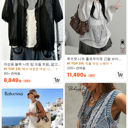
4
루즈핏 니트 홀로우아웃 긴팔 브이넥
커버업 스웨터 탑 화이트 가을
#1 TOP 3위
직물 여성 스웨터
여성용 블랙 니트 탑 프릴 트림, 얇고
루즈한 슬라우치 싱글 브레스트 자외
200+ 판매됨
#1 TOP 3위
에서 새로운 여성 니트 상의
선 차단 탑, 홀로우 아웃 통기성, 야외
90+ 판매됨
11,490
원
-25%
팔 커버리지 여름
8,849
원
-35%