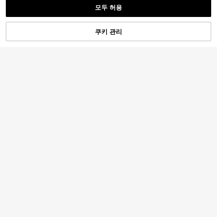
모두 허용
죄송합니다. 이 상품은 품절되었습니다.
쿠키 관리
품절
11
TripleKi
솔리드 컬러 할로우 아웃 스쿱 넥 캐주
부드러운 니트 반팔 스웨터, 미니멀리
얼 패셔너블 니트 베스트 여름용 화이
100+ 판매됨
스트 우아한 슬리밍 블라우스. 아이스
100+ 판매됨
트
실크 니트 원단, 통기성 및 피부 친화
7,710
9,790
원
-30%
원
-25%
적. 클래식 라운드 넥 디자인, 봄/여름
캐주얼, 출퇴근, 레저, 데이트, 파티 및
휴일에 다용도.