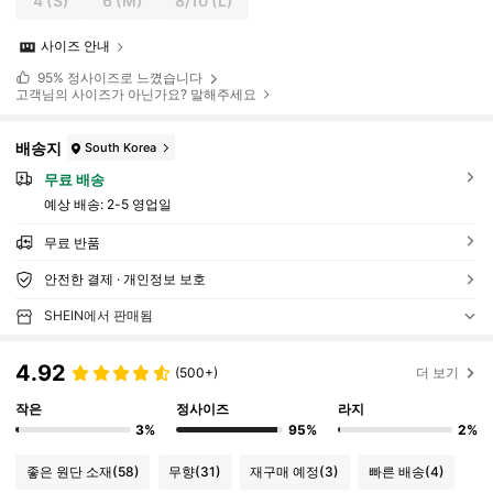
4
(S)
6
(M)
8/10
(L)
사이즈 안내
95%
정사이즈로 느꼈습니다
고객님의 사이즈가 아닌가요? 말해주세요
배송지
South Korea
무료 배송
예상 배송:
2-5 영업일
무료 반품
안전한 결제 · 개인정보 보호
SHEIN에서 판매됨
4.92
(500+)
더 보기
작은
정사이즈
라지
3%
95%
2%
좋은 원단 소재
(58)
무향
(31)
재구매 예정
(3)
빠른 배송
(4)