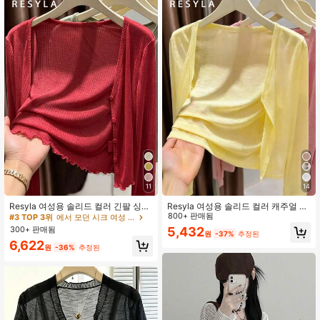
1M 팔로워
4.91
1M 팔로워
4.91
1M 팔로워
4.91
1M 팔로워
4.91
11
14
Resyla 여성용 솔리드 컬러 긴팔 싱글
Resyla 여성용 솔리드 컬러 캐주얼 경
1M 팔로워
4.91
브레스트 프릴 트림 캐주얼 니트 가디
량 가디건, 봄/여름
800+ 판매됨
#3 TOP 3위
에서 모던 시크 여성 니트웨어
건
300+ 판매됨
5,432
원
-37%
추정된
6,622
원
-36%
추정된
1M 팔로워
4.91
1M 팔로워
4.91