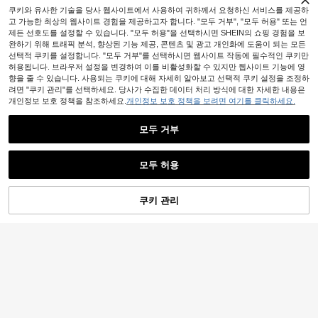
#3 TOP 3위
에서 베이지 플랫 뮬 .
죽, 뮬 슈즈
봄 신발에 적합
쿠키와 유사한 기술을 당사 웹사이트에서 사용하여 귀하께서 요청하신 서비스를 제공하
높은 재방문 고객
고 가능한 최상의 웹사이트 경험을 제공하고자 합니다. "모두 거부", "모두 허용" 또는 언
제든 선호도를 설정할 수 있습니다. "모두 허용"을 선택하시면 SHEIN의 쇼핑 경험을 보
완하기 위해 트래픽 분석, 향상된 기능 제공, 콘텐츠 및 광고 개인화에 도움이 되는 모든
선택적 쿠키를 설정합니다. "모두 거부"를 선택하시면 웹사이트 작동에 필수적인 쿠키만
허용됩니다. 브라우저 설정을 변경하여 이를 비활성화할 수 있지만 웹사이트 기능에 영
향을 줄 수 있습니다. 사용되는 쿠키에 대해 자세히 알아보고 선택적 쿠키 설정을 조정하
려면 "쿠키 관리"를 선택하세요. 당사가 수집한 데이터 처리 방식에 대한 자세한 내용은
개인정보 보호 정책을 참조하세요.
개인정보 보호 정책을 보려면 여기를 클릭하세요.
모두 거부
모두 허용
4
쿠키 관리
장바구니 담기
28% 할인!
7,269원 절약
14
#플랫 슈즈로 표현하는 우아함
#7 TOP 3위
에서 프리미엄 선물 신발
#플랫 슈즈로 표현하는 우아함
높은 재방문 고객
Mengshangli 2025 가을 여성용 속이
CUCCOO BIZCHIC 세련된 그레이 벨
빈 통기성 메시 슬라이드 샌들, 슬립온
벳 슬립온 플랫, 편안한 통근용 여성
#7 TOP 3위
#7 TOP 3위
에서 프리미엄 선물 신발
에서 프리미엄 선물 신발
15,031
원
-30%
플랫 뮬 슈즈
뮬, 일상 야외 걷기 사무실 플랫 슈즈,
높은 재방문 고객
높은 재방문 고객
15,021
다용도
원
-33%
추정된
#7 TOP 3위
에서 프리미엄 선물 신발
높은 재방문 고객