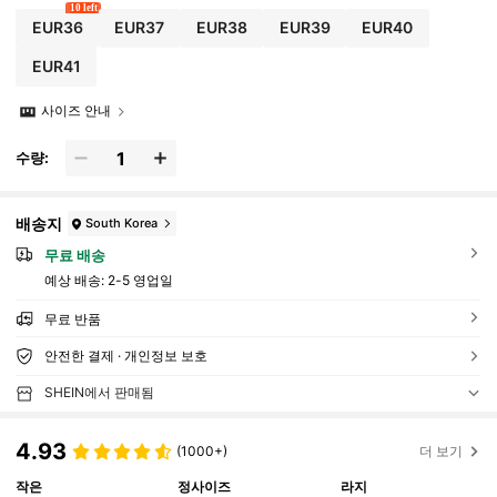
10 left
EUR36
EUR37
EUR38
EUR39
EUR40
EUR41
사이즈 안내
수량:
배송지
South Korea
무료 배송
예상 배송:
2-5 영업일
무료 반품
안전한 결제 · 개인정보 보호
SHEIN에서 판매됨
4.93
(1000+)
더 보기
작은
정사이즈
라지