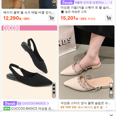
#플랫 슈즈로 표현하는 우아함
10
여성용 가을/겨울 스퀘어 토 뮬 슬리
퍼, 플랫, 백리스, 슬립온,
높은 재방문 고객
베이지 플랫 뮬 슈즈 메탈 버클 장식,
여름 신발, 뾰족한 앞코 슬립온 백리스
12,290
15,201
원
-25%
원
-32%
추정된
로퍼, 심플한 오피스 출퇴근 신발
8
4
#3 TOP 3위
에서 베이지 플랫 뮬 .
높은 재방문 고객
여성용 스터드 장식 플랫 슬립온 슈즈,
CUCCOO BASICS
청키 힐, 클로즈드 토, 하프 슬링백, 야
#3 TOP 3위
#3 TOP 3위
에서 베이지 플랫 뮬 .
에서 베이지 플랫 뮬 .
CUCCOO BASICS 여성용 포인
NEW
외 착용용 신상 스타일, 포인티드 토,
높은 재방문 고객
높은 재방문 고객
티드 플랫, 니트 소재, 편안하고 통기
13,490
13,590
로우 힐, 라인스톤, PU 가죽, 소프트 가
원
-25%
원
-25%
성 있는 레이스업 플랫, 크리스마스와