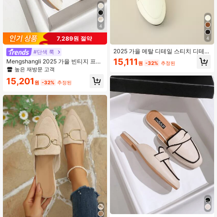
4
7,289원 절약
4
2025 가을 메탈 디테일 스티치 디테일
#단색 룩
플랫 뮬, 베이지 엘레강스 퓨어 메탈
15,111
Mengshangli 2025 가을 빈티지 프렌
원
-32%
추정된
솔리드 컬러 스틸레토 힐 뮬
치 백리스 로퍼 브라운 슬립온 플랫 뮬
높은 재방문 고객
여성용
15,201
원
-32%
추정된