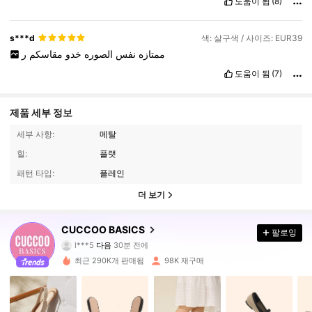
도움이 됨
(8)
s***d
색: 살구색 / 사이즈: EUR39
ممتازه
نفس
الصوره
خدو
مقاسكم
ر
도움이 됨
(7)
제품 세부 정보
세부 사항:
메탈
힐:
플랫
패턴 타입:
플레인
더 보기
CUCCOO BASICS
팔로잉
213K 팔로워
4.91
l***5
다음
30분 전에
최근 290K개 판매됨
98K 재구매
213K 팔로워
4.91
213K 팔로워
4.91