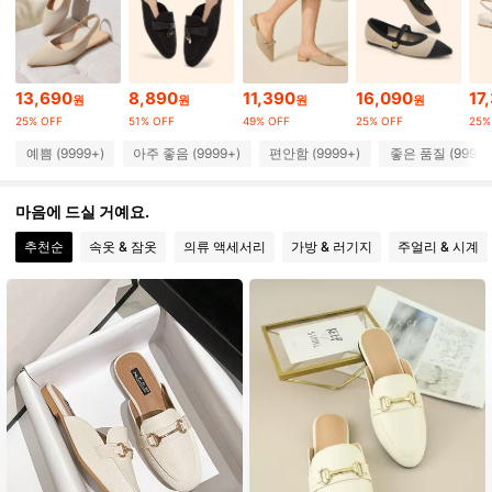
213K 팔로워
4.91
213K 팔로워
4.91
13,690
8,890
11,390
16,090
17
원
원
원
원
25% OFF
51% OFF
49% OFF
25% OFF
25%
213K 팔로워
4.91
예쁨 (9999+)
아주 좋음 (9999+)
편안함 (9999+)
좋은 품질 (9999+
213K 팔로워
4.91
마음에 드실 거예요.
213K 팔로워
4.91
추천순
속옷 & 잠옷
의류 액세서리
가방 & 러기지
주얼리 & 시계
213K 팔로워
4.91
213K 팔로워
4.91
213K 팔로워
4.91