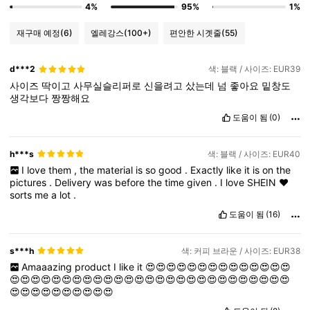
4%
95%
1%
재구매 예정
(6)
엘레강스
(100+)
편안한 시곗줄
(55)
d***2
색: 블랙 / 사이즈: EUR39
사이즈
딱이고
사무실슬리퍼로
신을려고
샀는데
넘
좋아요
밑창도
생각보다
짱짱해요
도움이 됨
(0)
h***s
색: 블랙 / 사이즈: EUR40
I
love
them
,
the
material
is
so
good
.
Exactly
like
it
is
on
the
pictures
.
Delivery
was
before
the
time
given
.
I
love
SHEIN
❤️
sorts
me
a
lot
.
도움이 됨
(16)
s***h
색: 커피 브라운 / 사이즈: EUR38
Amaaazing
product
I
like
it
😍😍😍😍😍😍😍😍😍😍😍😍😍😍
😍😍😍😍😍😍😍😍😍😍😍😍😍😍😍😍😍😍😍😍😍😍😍😍😍😍😍
😍😍😍😍😍😍😍😍😍😍