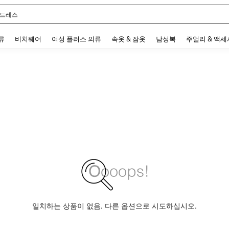
 드레스
 and down arrow keys to navigate search 최근 검색어 and 검색 후 발견. Press Enter 
류
비치웨어
여성 플러스 의류
속옷 & 잠옷
남성복
주얼리 & 액
일치하는 상품이 없음. 다른 옵션으로 시도하십시오.