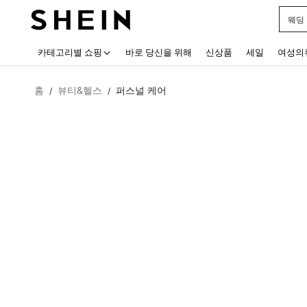
웨딩
Use up
카테고리별 쇼핑
바로 당신을 위해
신상품
세일
여성의
홈
뷰티&헬스
퍼스널 케어
/
/