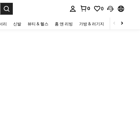
0
0
to select.
세서리
신발
뷰티 & 헬스
홈 앤 리빙
가방 & 러기지
스포츠 & 아웃